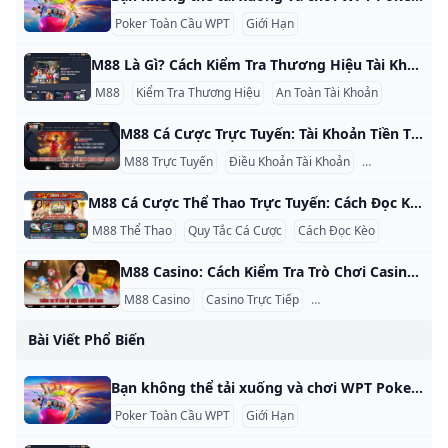
m88
Lịch thi WPT Châu Á Thái Bình Dương 2024-2025
- YouTube
Sòng bạc toàn cầu WPT: Một cuộc phiêu lưu đầy thú vị
Poker Toàn Cầu WPT
Giới Hạn
Lịch thi WPT Châu Á Thái Bình Dương 2024-2025
22bet – Trải Nghiệm Cá Cược Trực Tuyến Đẳng Cấp
WPT Global Million Hyper PKO Showdown: Chi tiết & Hướ
Máy đánh bạc trả tiền thật mà không cần đặt cọc Chơi mi
22bet – Trải Nghiệm Cá Cược Trực Tuyến Đẳng Cấp
Hyper Dash trong WPT Global là gì? Đi sâu vào hành độn
Mục tiêu lý tưởng mới đổi mới giải trí cùng trang thể th
WSOP USA Top 8 Câu hỏi thường gặp
M88 Là Gì? Cách Kiểm Tra Thương Hiệu Tài Khoản Và Điều Khoản M88 Là Gì? Cách Kiểm Tra Thương Hiệu, Tài Khoản Và Điều Khoản M88 là một thương hiệu cung cấp các sản phẩm cá cược thể thao và trò chơi casino trực tuyến. Trang chính thức hiện phân chia nội dung thành nhiều nhóm như thể thao, thể thao điện tử, casino trực tiếp, trò chơi casino, chương trình khuyến mãi, phương thức thanh toán và công cụ chơi có trách nhiệm.
WPT Global ¥ 110 CN ¥ triệu Chủ nhật Hyper PKO Show
Mục tiêu lý tưởng mới đổi mới giải trí cùng trang thể th
Ngày 20-25 tháng 9 năm 2024 Giải vô địch WPT Úc
Lịch thi WPT Châu Á Thái Bình Dương 2024-2025
M88
Kiểm Tra Thương Hiệu
An Toàn Tài Khoản
Why M88 Cá Cược Trực Tuyến is the Ultimate Betting P
- YouTube
WPT Global ¥ 110 CN ¥ triệu Chủ nhật Hyper PKO Show
WPT Global tổ chức sự kiện ở những quốc gia và khu vực
TP trong WPT poker là gì?
m88link3 - LCP
Tiền thưởng chào mừng sòng bạc trực tuyến không có ti
M88 Cá Cược Trực Tuyến: Tài Khoản Tiền Thưởng Và Quy Trình Rút M88 Cá Cược Trực Tuyến: Tài Khoản, Tiền Thưởng Và Quy Trình Rút M88 cá cược trực tuyến bao gồm nhiều sản phẩm có quy tắc khác nhau. Người dùng cần tách biệt quy tắc tài khoản, quy tắc từng trò chơi, điều kiện tiền thưởng và quy trình thanh toán. Một kết quả thắng được ghi nhận trong tài khoản không có nghĩa toàn bộ số dư có thể rút ngay.
- YouTube
SpicyFood trang chủ - Chụp hình món ăn Spicy Food Stud
Account Suspended
Cách tải xuống WPTGO và bắt đầu
Giải vô địch WPT khơi dậy tinh thần của huyền thoại Pok
M88 Trực Tuyến
Điều Khoản Tài Khoản
Nạp Rút M88
Đánh Giá Nhà Cái M88 - Esporte Completo
- YouTube
Những quốc gia nào có thể chơi WPTGlobal vào năm 202
Chính Sách Bảo Mật Của M88 – Đảm Bảo An Toàn Tuyệt Đ
m88 đăng nhập
Máy đánh bạc trả tiền thật mà không cần đặt cọc Chơi mi
M88 Cá Cược Thể Thao Trực Tuyến: Cách Đọc Kèo Và Quy Tắc Thanh Toán M88 Cá Cược Thể Thao Trực Tuyến: Cách Đọc Kèo Và Quy Tắc Thanh Toán M88 cá cược thể thao trực tuyến cung cấp nhiều thị trường trước trận và trong trận. Mỗi lựa chọn có quy tắc thanh toán riêng, vì vậy người dùng cần kiểm tra môn thể thao, giải đấu, thời gian, loại kèo và điều kiện của vé trước khi xác nhận. Nguyên tắc an toàn: Không có kèo nào bảo đảm thắng.
Những quốc gia nào có thể chơi WPTGlobal vào năm 202
Ai có nhiều vòng tay WSOP nhất?
Trang Chủ - CÔNG TY TNHH MTV VÀNG BẠC ĐÁ QUÝ SÀI G
M88 Thể Thao
Quy Tắc Cá Cược
Cách Đọc Kèo
404 Not Found.
Top Những Nhà Cái Tặng Tiền Miễn Phí Khi Đăng Ký 2024
m88
M88 Casino: Cách Kiểm Tra Trò Chơi Casino Trực Tiếp Và Tiền Thưởng M88 Casino: Cách Kiểm Tra Trò Chơi, Casino Trực Tiếp Và Tiền Thưởng M88 Casino gồm nhiều nhóm trò chơi tự động và casino trực tiếp. Người dùng nên kiểm tra nhà cung cấp, luật, bảng trả thưởng, giá trị mỗi lượt và điều kiện tiền thưởng trước khi chơi. Đồ họa đẹp hoặc số lượng trò chơi lớn không chứng minh kết quả có lợi cho người chơi. Lưu ý: Casino là hoạt động có rủi ro mất tiền.
Poker toàn cầu có phải là tiền thật không?
2025 Vụ nổ WSOP! Các định dạng mới + Giải thưởng lớn n
Nhà tài trợ Tiêu đề WPT Global Now cho Triton Poker Sup
404 Not Found.
M88 Casino
Casino Trực Tiếp
Kiểm Tra Trò Chơi
Giới Thiệu Casino Online BK8
Bạn có biết trò chơi poker trực tuyến WPTGO
m88 đăng nhập
m88 cá cược trực tuyến
m88
Bài Viết Phổ Biến
Luật Chơi Poker Online tại DA88
Sự ra đời của sòng bạc trực tuyến đã tác động đến trò ch
Sử dụng đô la hộ chiếu toàn cầu WPT để vào các sự kiện 
Chính Sách Bảo Mật Của M88 – Đảm Bảo An Toàn Tuyệt Đ
- YouTube
404
Sòng bạc tiền thưởng hàng đầu không có tiền gửi vào nă
Sự ra đời của sòng bạc trực tuyến đã tác động đến trò ch
WPT Global: Sự lựa chọn hàng đầu cho người chơi poker
m88 casino
Cách chơi WPT Global trên máy tính của bạn 2024
Bạn không thể tải xuống và chơi WPT Poker Global ở các quốc gia và khu vực bên dưới Người chơi ở hơn 100 quốc gia có thể truy cập WPT Global Poker, nhưng có những hạn chế cụ thể dựa trên quy định của địa phương. Tại sao bạn không thể tải xuống và chơi WPT Poker Global ở các quốc gia và khu vực bên dưới Các quốc gia có thể truy cập WPT Global Người chơi có thể đăng ký và tải xuống WPT Global từ các khu vực sau:
Những quốc gia nào có thể chơi WPTGlobal vào năm 202
Tổng giải thưởng của WPT Prime Đài Loan là bao nhiêu
- YouTube
Top 5 sòng bạc trực tuyến năm 2025: chơi ở đâu và giành
Cách tải xuống đăng ký và Master WPT Global: 2025 Guid
Đánh Giá Nhà Cái M88 - Esporte Completo
Poker Toàn Cầu WPT
Giới Hạn
404 Not Found.
M88 - Cập nhật link vào M88 không bị chặn mới nhất 202
Đánh giá nhà cái - Tổng hợp đánh giá chất lượng nhà cái
Quảng cáo mới nhất của WPT Global: vé cho một số tiền 
Bot Verification
M88 - Nhà cái cá cược trực tuyến uy tín hàng đầu Việt N
Phần thưởng chào mừng mới của WPT Global: lên tới $ 
Tương lai của trò chơi roulette là gì?