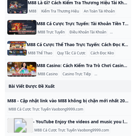
- YouTube
Nạp Tiền M88 Siêu Nhanh: Bí Kíp 5 Phút Vào Tài Khoản!
Một số vụ bê bối và tranh cãi nổi tiếng về roulette trong s
Trò chơi roulette lần đầu tiên được chơi ở đâu và khi nào
M88 Là Gì? Cách Kiểm Tra Thương Hiệu Tài Khoản Và Điều Khoản M88 Là Gì? Cách Kiểm Tra Thương Hiệu, Tài Khoản Và Điều Khoản M88 là một thương hiệu cung cấp các sản phẩm cá cược thể thao và trò chơi casino trực tuyến. Trang chính thức hiện phân chia nội dung thành nhiều nhóm như thể thao, thể thao điện tử, casino trực tiếp, trò chơi casino, chương trình khuyến mãi, phương thức thanh toán và công cụ chơi có trách nhiệm.
KeoNhaCai 🎖️ Tỷ lệ kèo nhà cái trực tiếp Kèo bóng đá h
Nạp Tiền M88 Siêu Nhanh: Bí Kíp 5 Phút Vào Tài Khoản!
404 Not Found.
404 Not Found.
Bạn có biết trò chơi poker trực tuyến WPTGO
M88
Kiểm Tra Thương Hiệu
An Toàn Tài Khoản
Bạn có biết trò chơi poker trực tuyến WPTGO
Sử dụng mã tiền thưởng WPT777 để yêu cầu ưu đãi đặc bi
Trang Chủ - CÔNG TY TNHH MTV VÀNG BẠC ĐÁ QUÝ SÀI G
404 Not Found.
Tập đoàn CEO Việt Nam Global
- YouTube
Soi cầu 3 càng miền Bắc - Rồng bạch kim chốt 3 càng VI
Cách đủ điều kiện tham gia các sự kiện trực tuyến của 
M88 Cá Cược Trực Tuyến: Tài Khoản Tiền Thưởng Và Quy Trình Rút M88 Cá Cược Trực Tuyến: Tài Khoản, Tiền Thưởng Và Quy Trình Rút M88 cá cược trực tuyến bao gồm nhiều sản phẩm có quy tắc khác nhau. Người dùng cần tách biệt quy tắc tài khoản, quy tắc từng trò chơi, điều kiện tiền thưởng và quy trình thanh toán. Một kết quả thắng được ghi nhận trong tài khoản không có nghĩa toàn bộ số dư có thể rút ngay.
404 Not Found.
Phần thưởng chào mừng mới của WPT Global: lên tới $ 
Lixi88 - Trải nghiệm sân chơi đẳng cấp với dịch vụ chuyê
Hyper Dash trong WPT Global là gì? Đi sâu vào hành độn
M88 Trực Tuyến
Điều Khoản Tài Khoản
Nạp Rút M88
Ngôi sao đang lên của Brazil gây sốc cho tất cả mọi ngư
Mẹo mới toàn cầu của WPT: Xem trước cá cược tuần 6 c
Các giải đấu hàng ngày từ WPT Global
WSOP USA Top 8 Câu hỏi thường gặp
m88 đăng nhập
m88 cá cược trực tuyến
Bot Verification
M88 Cá Cược Thể Thao Trực Tuyến: Cách Đọc Kèo Và Quy Tắc Thanh Toán M88 Cá Cược Thể Thao Trực Tuyến: Cách Đọc Kèo Và Quy Tắc Thanh Toán M88 cá cược thể thao trực tuyến cung cấp nhiều thị trường trước trận và trong trận. Mỗi lựa chọn có quy tắc thanh toán riêng, vì vậy người dùng cần kiểm tra môn thể thao, giải đấu, thời gian, loại kèo và điều kiện của vé trước khi xác nhận. Nguyên tắc an toàn: Không có kèo nào bảo đảm thắng.
m88 cá cược thể thao trực tuyến
404 Not Found.
404 Not Found.
404 Not Found.
- YouTube
M88 Thể Thao
Quy Tắc Cá Cược
Cách Đọc Kèo
Bot Verification
Sòng bạc toàn cầu WPT: Một cuộc phiêu lưu đầy thú vị
m88 cá cược trực tuyến
Sự ra đời của sòng bạc trực tuyến đã tác động đến trò ch
M88 Casino: Cách Kiểm Tra Trò Chơi Casino Trực Tiếp Và Tiền Thưởng M88 Casino: Cách Kiểm Tra Trò Chơi, Casino Trực Tiếp Và Tiền Thưởng M88 Casino gồm nhiều nhóm trò chơi tự động và casino trực tiếp. Người dùng nên kiểm tra nhà cung cấp, luật, bảng trả thưởng, giá trị mỗi lượt và điều kiện tiền thưởng trước khi chơi. Đồ họa đẹp hoặc số lượng trò chơi lớn không chứng minh kết quả có lợi cho người chơi. Lưu ý: Casino là hoạt động có rủi ro mất tiền.
Cuộc thi Discord nóng lên: Hãy tham gia hành động!
Cách bắt đầu chơi bài xì phé trực tuyến vào năm 2025: 
James Obst giành chức vô địch WPT Australia và giành đư
WSOP USA Top 8 Câu hỏi thường gặp
Luật Chơi Poker Online tại DA88
Timothy Chung: Từ tiệc sinh nhật đến nhà vô địch WPT P
Các giải đấu poker trực tuyến hàng đầu để xem và chơi 
Quy tắc mới cho Thiên đường WSOP: Thiết bị điện tử và H
M88 Casino
Casino Trực Tiếp
Kiểm Tra Trò Chơi
Nạp Tiền M88 Siêu Nhanh: Bí Kíp 5 Phút Vào Tài Khoản!
Top 6 Game Đánh Bài Online Rút Tiền Mặt Uy Tín Nhất 
Top 6 Game Đánh Bài Online Rút Tiền Mặt Uy Tín Nhất 
2025 Vụ nổ WSOP! Các định dạng mới + Giải thưởng lớn n
m88 cá cược thể thao trực tuyến
m88 cá cược trực tuyến
Bài Viết Được Đề Xuất
Lixi88 - Trải nghiệm sân chơi đẳng cấp với dịch vụ chuyê
Texas Holdem Flop có nghĩa là gì?
404 Not Found.
M88 Cá Cược Trực Tuyến: Tài Khoản Tiền Thưởng Và Quy 
Lixi88 - Trải nghiệm sân chơi đẳng cấp với dịch vụ chuyê
- YouTube
Đánh giá nhà cái - Tổng hợp đánh giá chất lượng nhà cái
Top 6 Game Đánh Bài Online Rút Tiền Mặt Uy Tín Nhất 
Tổng giải thưởng của WPT Prime Đài Loan là bao nhiêu
Top 5 nhà cái uy tín nhất hiện nay bạn không thể bỏ lỡ
Site Maintenance
m88 casino
Hướng Dẫn Chi Tiết Về Fun88 Đăng Nhập
M88 - Cập nhật link vào M88 không bị chặn mới nhất 2024 Truy cập M88 đơn giản và dễ dàng với các đường link M88 mới nhất, được cập nhật bởi đội ngũ kỹ thuật thường trực 24/7 đảm bảo hoạt động an toàn, không bị chặn. M88 Link 1M88 Link 2M88 Link 3 ⭐⭐⭐⭐⭐ M88 được phát triển bởi Mountain Breez Ltd., một công ty đã được đăng ký tại Vanuatu dựa theo giấy phép cung cấp dịch vụ trò chơi tương tác IGL25/2013 thuộc Bộ Tài chính và Phát triển kinh tế trong thời hạn 15 năm.
Cách chơi WPT Global trên máy tính của bạn 2024
Poker toàn cầu có phải là tiền thật không?
- YouTube
Hướng Dẫn Chi Tiết Về Fun88 Đăng Nhập
Cách đủ điều kiện tham gia các sự kiện trực tuyến của 
Phần thưởng chào mừng mới của WPT Global: lên tới $ 
Chơi Tiến Lên Miền Nam Offline: Hướng Dẫn Tải Game và
M88 Cá Cược Trực Tuyến Vaobong9999.com
M88 Casino: Cách Kiểm Tra Trò Chơi Casino Trực Tiếp Và
404 Not Found.
TP trong WPT poker là gì?
Tùy chọn thanh toán tại EVERYGAME Poker: Giao dịch n
Kèo Bóng Đá Châu Âu: Hướng Dẫn Chi Tiết và Cách Đọc 
Top 6 Game Đánh Bài Online Rút Tiền Mặt Uy Tín Nhất 
Cách chơi WPT Global trên máy tính của bạn 2024
22bet – Trải Nghiệm Cá Cược Trực Tuyến Đẳng Cấp
Top 6 Game Đánh Bài Online Rút Tiền Mặt Uy Tín Nhất 
Một phát bắn - Giải đấu Freezeout của WPT Global
404 Not Found.
- YouTube
Bot Verification
Điều khoản tiền thưởng toàn cầu của WPT: Tiền mặt được
- YouTube Enjoy the videos and music you love, upload original content, and share it all with friends, family, and the world on YouTube.
Top 6 Game Đánh Bài Online Rút Tiền Mặt Uy Tín Nhất 
Radio Nagarik - The Most Comprehensive No. 1 Radio Sta
- YouTube
22bet – Trải Nghiệm Cá Cược Trực Tuyến Đẳng Cấp
M88 Cá Cược Trực Tuyến Vaobong9999.com
An cung Vũ Hoàng Thanh Tâm - An cung Hàn Quốc nhập
Nguồn gốc của cái tên Roulette là gì?
Ai đã phát minh ra trò chơi roulette?
Sòng bạc toàn cầu WPT: Một cuộc phiêu lưu đầy thú vị