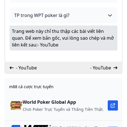
TP trong WPT poker là gì?
m88 cá cược trực tuyến
Trang web này chỉ thu thập các bài viết liên
Giải vô địch WPT Prime trở lại với Jereld Sam Shining
quan. Để xem bản gốc, vui lòng sao chép và mở
M88 - Nhà cái cá cược trực tuyến uy tín hàng đầu Việt
liên kết sau:
- YouTube
Sòng bạc tiền thưởng hàng đầu không có tiền gửi vào 
WPT Australia Returns: Thời điểm quan trọng của poker
m88
WPT Global Million Hyper PKO Showdown: Chi tiết & 
Fun88 có uy tín không? Sự thật cần biết ngay
404 Not Found.
James Obst giành chức vô địch WPT Australia và giành
- YouTube
- YouTube
Công nghệ đã ảnh hưởng đến trò chơi roulette như th
Đánh Giá Nhà Cái M88 - Esporte Completo
Đánh giá về Everygame Poker: Hướng dẫn chơi Poker t
Vincent Meli tăng lên 100.000 với K♣️ J♣️ Francois Tosques
m88 cá cược trực tuyến
m88 cá cược trực tuyến
Những quốc gia nào có thể chơi WPTGlobal vào năm 2
Tổng giải thưởng của WPT Prime Đài Loan là bao nhiê
404 Not Found.
Tiêu đề EPT củng cố danh tiếng của Stephen Song nh
Sòng bạc trực tuyến đáng tin cậy nhất: WPT Global
Máy đánh bạc trả tiền thật mà không cần đặt cọc Chơi mi
m88 cá cược trực tuyến
KeoNhaCai 🎖️ Tỷ lệ kèo nhà cái trực tiếp Kèo bóng đá
404 Not Found.
World Poker Global App
M88 - Cập nhật link vào M88 không bị chặn mới nhất 2
Keonhacai - Tỷ lệ kèo nhà cái kèo bóng đá trực tuyến 
Tập đoàn CEO Việt Nam Global
Chơi Poker Trực Tuyến và Thắng Tiền Thật.
Cafayate Holiday
404 Not Found.
- YouTube
- YouTube
Ai đã phát minh ra trò chơi roulette?
- YouTube