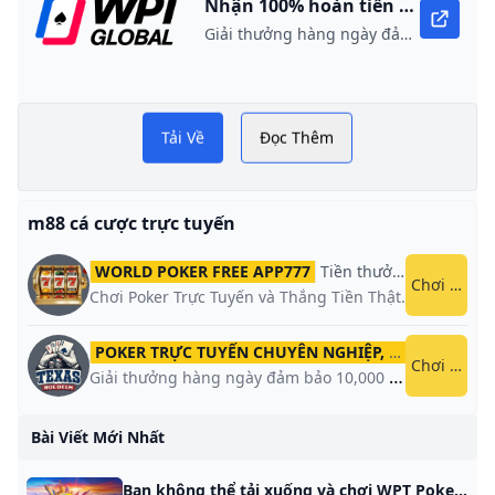
Nhận 100% hoàn tiền khi nạp lần đầu
Giới Thiệu Casino Online Vip79
m88 cá cược trực tuyến
22bet – Trải Nghiệm Cá Cược Trực Tuyến Đẳng Cấp
- YouTube
Bitstarz không cần tiền thưởng lên tới 5 BTC và 200 v
- YouTube
Giải thưởng hàng ngày đảm bảo 10,000 USD
- YouTube
404 Not Found.
Giới Thiệu Casino Online Vip79
Top 5 sòng bạc trực tuyến năm 2025: chơi ở đâu và già
Một người phụ nữ hướng dẫn lựa chọn đồ chơi tình d
Một số vụ bê bối và tranh cãi nổi tiếng về roulette trong s
Đánh giá nhà cái - Tổng hợp đánh giá chất lượng nhà c
Kèo Bóng Đá Châu Âu: Hướng Dẫn Chi Tiết và Cách Đọ
m88 cá cược trực tuyến
m88 cá cược trực tuyến
m88 cá cược thể thao trực tuyến
Cuộc đua gay cấn dành cho Cầu thủ xuất sắc nhất WPT
Ai có nhiều vòng tay WSOP nhất?
Tải Về
Đọc Thêm
WPT Global tổ chức sự kiện ở những quốc gia và khu vực
Máy Chủ M88 Ở Đâu?
PLAY NOW
Timothy Chung: Từ tiệc sinh nhật đến nhà vô địch WP
Cảnh báo từ hệ thống
WPT Global vs GGPoker: Bạn nên chọn nền tảng poker n
404 Not Found.
M88 CÁ CƯỢC TRỰC TUYẾN
Texas Holdem Flop có nghĩa là gì?
Giải vô địch thế giới WPT 2024 khai mạc tại Wynn Las Vega
- YouTube
m88 casino
Giới Thiệu Casino Online Vip79
- YouTube
Lịch trình giải đấu toàn cầu WPT 2025
m88 cá cược trực tuyến
404 Not Found.
Timothy Chung: Từ tiệc sinh nhật đến nhà vô địch WP
Lễ hội mùa xuân toàn cầu WPT: 7.000.000 đô la giải thư
Vincent Meli tăng lên 100.000 với K♣️ J♣️ Francois Tosques Ca
Đủ điều kiện cho sự kiện chính của WPT Global thông qu
Top Những Nhà Cái Tặng Tiền Miễn Phí Khi Đăng Ký 20
WORLD POKER FREE APP777
Tiền thưởng chào mừng
Giải vô địch WPT Prime trở lại với Jereld Sam Shining
- YouTube
Chơi ngay
Đánh giá về Everygame Poker: Hướng dẫn chơi Poker trự
Chơi Poker Trực Tuyến và Thắng Tiền Thật.
Tiền thưởng chào mừng sòng bạc trực tuyến không có ti
Nguồn gốc của cái tên Roulette là gì?
404 Not Found.
404 Not Found.
Timothy Chung: Từ tiệc sinh nhật đến nhà vô địch WPT P
Chính Sách Bảo Mật Của M88 – Đảm Bảo An Toàn Tuyệt Đ
POKER TRỰC TUYẾN CHUYÊN NGHIỆP, GIÀNH GIẢI THƯỞNG HẤP DẪN
Poker toàn cầu có phải là tiền thật không?
Sự trở lại của Shevliakov giành giải thưởng hàng triệu 
Chơi ngay
Bạn có biết trò chơi poker trực tuyến WPTGO
Giải thưởng hàng ngày đảm bảo 10,000 USD
Cách bắt đầu chơi bài xì phé trực tuyến vào năm 2025: 
Tập đoàn CEO Việt Nam Global
- YouTube
m88 cá cược thể thao trực tuyến
WPT Global có ứng dụng di động không?
m88 cá cược thể thao trực tuyến
Bienvenue sur le site du CAR-SPAW-RAC
Bài Viết Mới Nhất
Trò chơi roulette lần đầu tiên được chơi ở đâu và khi nào
404 Not Found.
404 Not Found.
Những quốc gia nào bị hạn chế trên WPT Global?
Ai có nhiều vòng tay WSOP nhất?
m88
- YouTube
Bạn không thể tải xuống và chơi WPT Poker Global ở các quốc gia và khu vực bên dưới Người chơi ở hơn 100 quốc gia có thể truy cập WPT Global Poker, nhưng có những hạn chế cụ thể dựa trên quy định của địa phương. Tại sao bạn không thể tải xuống và chơi WPT Poker Global ở các quốc gia và khu vực bên dưới Các quốc gia có thể truy cập WPT Global Người chơi có thể đăng ký và tải xuống WPT Global từ các khu vực sau: