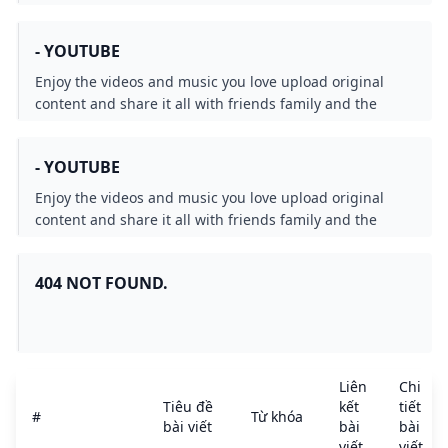
Top Những Nhà Cái Tặng Tiền Miễn Phí Khi Đăng Ký 2024
Bạch thủ lô kép hôm nay – Soi cầu cặp lô kép đẹp nhất m
Top 5 sòng bạc trực tuyến năm 2025: chơi ở đâu và giành
world on YouTube.
- YouTube
404 Not Found.
Cách giành chiến thắng tại các vị trí trực tuyến vào năm 
WPT Global tổ chức sự kiện ở những quốc gia và khu vực
Một số vụ bê bối và tranh cãi nổi tiếng về roulette trong s
- YOUTUBE
- YouTube
Công nghệ đã ảnh hưởng đến trò chơi roulette như thế 
M88 Là Gì? Cách Kiểm Tra Thương Hiệu Tài Khoản Và Điề
404 Not Found.
Nguồn gốc của cái tên Roulette là gì?
M88 Cá Cược Trực Tuyến: Tài Khoản Tiền Thưởng Và Quy 
Enjoy the videos and music you love upload original
404 Not Found.
TP trong WPT poker là gì?
Dàn 3 càng đề khung 7 ngày nuôi tuần bất bại miễn phí
content and share it all with friends family and the
404 Not Found.
404 Not Found.
world on YouTube.
404 Not Found.
WPT Global vs GGPoker: Bạn nên chọn nền tảng poker n
- YOUTUBE
Ngày 20-25 tháng 9 năm 2024 Giải vô địch WPT Úc
Khi nào và tại sao số 0 kép được thêm vào bánh xe roule
Enjoy the videos and music you love upload original
content and share it all with friends family and the
world on YouTube.
404 NOT FOUND.
m88 cá cược trực tuyến
Liên
Chi
Bạn có thể chơi WPT Global ở đâu? Các quốc gia được hỗ 
Tiêu đề
kết
tiết
#
Từ khóa
bài viết
bài
bài
Một người phụ nữ hướng dẫn lựa chọn đồ chơi tình dục
viết
viết