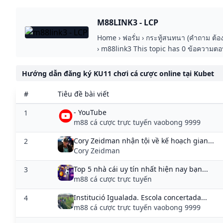
- YouTube
Top Những Nhà Cái Tặng Tiền Miễn Phí Khi Đăng Ký 
Cách tải xuống WPTGO và bắt đầu
chuyên nghiệp và tiên tiến nhất trên 
WPT Global vs GGPoker: Bạn nên chọn nền tảng pok
11 ứng dụng và trò chơi poker hay nhất dành cho A
Kèo Bóng Đá Châu Âu: Hướng Dẫn Chi Tiết và Cách 
Giới Thiệu Casino Online BK8
Một người phụ nữ hướng dẫn lựa chọn đồ chơi tình
một môi trường cá cược trực tuyến h
Cách chơi WPT Global trên máy tính của bạn 2024
Cách đủ điều kiện tham gia các sự kiện trực tuyến 
M88LINK3 - LCP
Tiền thưởng chào mừng sòng bạc trực tuyến không c
Hướng dẫn đăng ký KU11 chơi cá cược online tại Ku
Top 6 Game Đánh Bài Online Rút Tiền Mặt Uy Tín Nh
sử dụng tất ...
WPT Global: Sự lựa chọn hàng đầu cho người chơi p
- YouTube
Không có tiền gửi miễn phí tại WPT Global - chơi mà 
Bạn không thể tải xuống và chơi WPT Poker Global ở
Giải vô địch WPT khơi dậy tinh thần của huyền thoạ
Home › ฟอรั่ม › กระทู้สนทนา (คําถาม ต้อ
404 Not Found.
M88 - Cập nhật link vào M88 không bị chặn mới nhất
404 Not Found.
› m88link3 This topic has 0 ข้อความตอบ
Lixi88 - Trải nghiệm sân chơi đẳng cấp với dịch vụ c
Top 6 Game Đánh Bài Online Rút Tiền Mặt Uy Tín Nh
Đủ điều kiện tham quan Red Dragon Poker Tour Jeju
updated 1 months 1 weeks มาแล้ว by 
Rake Chase là gì?
Hướng dẫn đăng ký KU11 chơi cá cược online tại Kubet
Tập đoàn CEO Việt Nam Global
m88
#
Tiêu đề bài viết
Top Những Nhà Cái Tặng Tiền Miễn Phí Khi Đăng Ký 
Congopage - Congopage.com est un portail d’informatio
- YouTube
1
WPT Global Cow Boy: Quan điểm của người chơi
m88 cá cược trực tuyến vaobong 9999
Sách hướng dẫn giải đấu WPT Playground 2024
Lịch trình giải đấu toàn cầu WPT 2025
Cory Zeidman nhận tội về kế hoạch gian...
2
Những quốc gia nào có thể chơi WPTGlobal vào năm 2
Cory Zeidman
404 Not Found.
Top 5 nhà cái uy tín nhất hiện nay bạn...
3
Sòng bạc toàn cầu WPT: Một cuộc phiêu lưu đầy thú vị
m88 cá cược trực tuyến
WPT Global: Sự lựa chọn hàng đầu cho người chơi pok
Institució Igualada. Escola concertada...
An cung Vũ Hoàng Thanh Tâm - An cung Hàn Quốc nh
4
m88 cá cược trực tuyến vaobong 9999
TP trong WPT poker là gì?
m88 cá cược trực tuyến