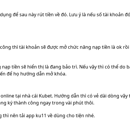
ụng để sau này rút tiền về đó. Lưu ý là nếu số tài khoản đ
công thì tài khoản sẽ được mở chức năng nạp tiền là ok rồi
p tiền sẽ hiển thị là đang bảo trì. Nếu vậy thì có thể do 
tuyến để họ hướng dẫn mở khóa.
online tại nhà cái Kubet. Hướng dẫn thì có vẻ dài dòng vậy 
ăng ký thành công ngay trong vài phút thôi.
g thì nên tải app ku11 về dùng cho tiện nhé.