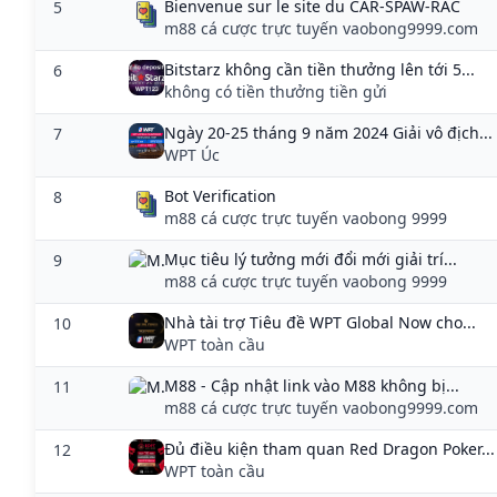
Bienvenue sur le site du CAR-SPAW-RAC
5
404 Not Found.
m88 cá cược trực tuyến vaobong9999.com
Institució La Farga. Escola concertada a Sant Cugat del 
Bitstarz không cần tiền thưởng lên tới 5...
6
Soi cầu 3 càng miền Bắc - Rồng bạch kim chốt 3 càng 
không có tiền thưởng tiền gửi
Institució Mallorca. Escola concertada al Parc Bit (Mall
Đủ điều kiện tham quan Red Dragon Poker Tour Jeju 20
Ngày 20-25 tháng 9 năm 2024 Giải vô địch...
7
WPT Úc
- YouTube
Trang Chủ - CÔNG TY TNHH MTV VÀNG BẠC ĐÁ QUÝ SÀI
Bot Verification
8
404 Not Found.
m88 cá cược trực tuyến vaobong 9999
- YouTube
Mục tiêu lý tưởng mới đổi mới giải trí...
9
2025 Vụ nổ WSOP! Các định dạng mới + Giải thưởng lớn
m88 cá cược trực tuyến vaobong 9999
Nhà tài trợ Tiêu đề WPT Global Now cho...
10
WPT toàn cầu
M88 - Cập nhật link vào M88 không bị...
11
m88 cá cược trực tuyến vaobong9999.com
Đủ điều kiện tham quan Red Dragon Poker...
12
WPT toàn cầu