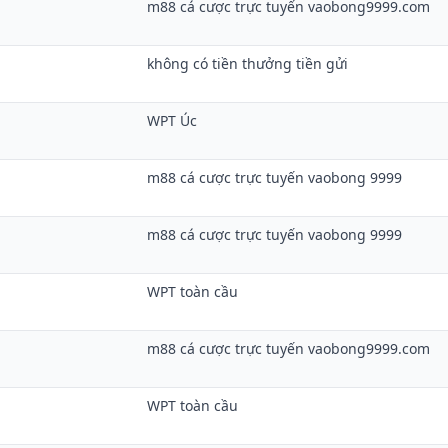
m88 cá cược trực tuyến vaobong9999.com
Vallés
không có tiền thưởng tiền gửi
VIP hôm nay
orca)
25 qua các vệ tinh toàn cầu WPT
WPT Úc
 GÒN - SJC
m88 cá cược trực tuyến vaobong 9999
m88 cá cược trực tuyến vaobong 9999
 người chơi poker không được bỏ lỡ nó!
WPT toàn cầu
m88 cá cược trực tuyến vaobong9999.com
WPT toàn cầu