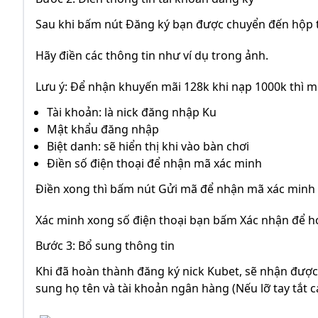
Sau khi bấm nút Đăng ký bạn được chuyển đến hộp t
Hãy điền các thông tin như ví dụ trong ảnh.
Lưu ý: Để nhận khuyến mãi 128k khi nạp 1000k thì m
Tài khoản: là nick đăng nhập Ku
Mật khẩu đăng nhập
Biệt danh: sẽ hiển thị khi vào bàn chơi
Điền số điện thoại để nhận mã xác minh
Điền xong thì bấm nút Gửi mã để nhận mã xác minh v
Xác minh xong số điện thoại bạn bấm Xác nhận để ho
Bước 3: Bổ sung thông tin
Khi đã hoàn thành đăng ký nick Kubet, sẽ nhận được
sung họ tên và tài khoản ngân hàng (Nếu lỡ tay tắt 