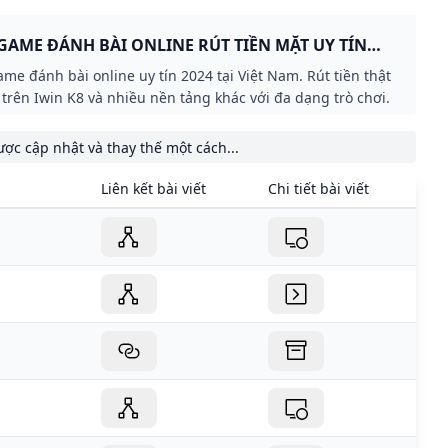
 cái uy tín.
404 Not Found.
Soi cầu 3 càng miền Bắc - Rồng bạch kim chốt
Cafayate Holiday
- YouTube
Không có tiền gửi miễn phí tại WPT Global - ch
Lễ hội mùa xuân toàn cầu WPT: 7.000.000 đô l
GAME ĐÁNH BÀI ONLINE RÚT TIỀN MẶT UY TÍN
Các quy tắc và lựa chọn cá cược ban đầu cho ro
Top 6 Game Đánh Bài Online Rút Tiền Mặt Uy T
 2024 - COMPLETE SPORTS
ame đánh bài online uy tín 2024 tại Việt Nam. Rút tiền thật
Trang Chủ - CÔNG TY TNHH MTV VÀNG BẠC ĐÁ 
404 Not Found.
 trên Iwin K8 và nhiều nền tảng khác với đa dạng trò chơi.
m88link3 - LCP
Phil Ivey tổ chức trò chơi gặp gỡ lễ hội tại W
- YouTube
Trang Chủ - CÔNG TY TNHH MTV VÀNG BẠC ĐÁ 
ợc cập nhật và thay thế một cách...
Liên kết bài viết
Chi tiết bài viết