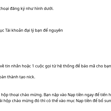
hoại đăng ký như hình dưới.
ục Tài khoản đại lý bạn để nguyên
ề tin nhắn hoặc 1 cuộc gọi từ hệ thống để báo mã cho bạn
àn thành tạo nick.
 hộp thoại chào mừng. Bạn nập vào Nạp tiền ngay để tiến 
cái hộp chào mừng đó thì có thể vào mục Nạp tiền để bổ su