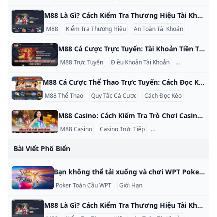
m88 casino
Khi nào và tại sao số 0 kép được thêm vào bánh xe roule
404 Not Found.
Giới Thiệu Casino Online BK8
404 Not Found.
Tùy chọn thanh toán tại EVERYGAME Poker: Giao dịch n
Làm cho Phil Ivey cười có thể biến thành một ngày trả lươ
M88 Là Gì? Cách Kiểm Tra Thương Hiệu Tài Khoản Và Điều Khoản M88 Là Gì? Cách Kiểm Tra Thương Hiệu, Tài Khoản Và Điều Khoản M88 là một thương hiệu cung cấp các sản phẩm cá cược thể thao và trò chơi casino trực tuyến. Trang chính thức hiện phân chia nội dung thành nhiều nhóm như thể thao, thể thao điện tử, casino trực tiếp, trò chơi casino, chương trình khuyến mãi, phương thức thanh toán và công cụ chơi có trách nhiệm.
- YouTube
Tùy chọn thanh toán tại EVERYGAME Poker: Giao dịch n
Casino online - Thế giới cá cược trực tuyến đẳng cấp
Chơi Tiến Lên Miền Nam Offline: Hướng Dẫn Tải Game và
- YouTube
M88
Kiểm Tra Thương Hiệu
An Toàn Tài Khoản
Tiêu đề EPT củng cố danh tiếng của Stephen Song như 
404 Not Found.
- YouTube
Ngày 20-25 tháng 9 năm 2024 Giải vô địch WPT Úc
- YouTube
Nạp Tiền M88 Siêu Nhanh: Bí Kíp 5 Phút Vào Tài Khoản!
Khi nào và tại sao số 0 kép được thêm vào bánh xe roule
M88 Cá Cược Trực Tuyến: Tài Khoản Tiền Thưởng Và Quy Trình Rút M88 Cá Cược Trực Tuyến: Tài Khoản, Tiền Thưởng Và Quy Trình Rút M88 cá cược trực tuyến bao gồm nhiều sản phẩm có quy tắc khác nhau. Người dùng cần tách biệt quy tắc tài khoản, quy tắc từng trò chơi, điều kiện tiền thưởng và quy trình thanh toán. Một kết quả thắng được ghi nhận trong tài khoản không có nghĩa toàn bộ số dư có thể rút ngay.
Hyper Dash trong WPT Global là gì? Đi sâu vào hành độn
Công nghệ đã ảnh hưởng đến trò chơi roulette như thế 
Chính Sách Bảo Mật Của M88 – Đảm Bảo An Toàn Tuyệt Đ
Cách tải xuống WPTGO và bắt đầu
Là poker trực tuyến được gian lận?
M88 Trực Tuyến
Điều Khoản Tài Khoản
Nạp Rút M88
Bạn không thể tải xuống và chơi WPT Poker Global ở các
Top Những Nhà Cái Tặng Tiền Miễn Phí Khi Đăng Ký 2024
Chơi bài xì phé trực tuyến trên Android: Hướng dẫn năm
Giải vô địch thế giới WPT 2024 khai mạc tại Wynn Las Vega
Trò chơi roulette lần đầu tiên được chơi ở đâu và khi nào
m88 cá cược thể thao trực tuyến
Đánh giá nhà cái - Tổng hợp đánh giá chất lượng nhà cái
M88 Cá Cược Thể Thao Trực Tuyến: Cách Đọc Kèo Và Quy Tắc Thanh Toán M88 Cá Cược Thể Thao Trực Tuyến: Cách Đọc Kèo Và Quy Tắc Thanh Toán M88 cá cược thể thao trực tuyến cung cấp nhiều thị trường trước trận và trong trận. Mỗi lựa chọn có quy tắc thanh toán riêng, vì vậy người dùng cần kiểm tra môn thể thao, giải đấu, thời gian, loại kèo và điều kiện của vé trước khi xác nhận. Nguyên tắc an toàn: Không có kèo nào bảo đảm thắng.
Sòng bạc tiền thưởng hàng đầu không có tiền gửi vào nă
- YouTube
Top Những Nhà Cái Tặng Tiền Miễn Phí Khi Đăng Ký 2024
M88 Thể Thao
Quy Tắc Cá Cược
Cách Đọc Kèo
Sòng bạc toàn cầu WPT: Một cuộc phiêu lưu đầy thú vị
Doug Polk phải đối mặt với phản ứng dữ dội khi chơi tron
m88 đăng nhập
M88 Casino: Cách Kiểm Tra Trò Chơi Casino Trực Tiếp Và Tiền Thưởng M88 Casino: Cách Kiểm Tra Trò Chơi, Casino Trực Tiếp Và Tiền Thưởng M88 Casino gồm nhiều nhóm trò chơi tự động và casino trực tiếp. Người dùng nên kiểm tra nhà cung cấp, luật, bảng trả thưởng, giá trị mỗi lượt và điều kiện tiền thưởng trước khi chơi. Đồ họa đẹp hoặc số lượng trò chơi lớn không chứng minh kết quả có lợi cho người chơi. Lưu ý: Casino là hoạt động có rủi ro mất tiền.
Phil Ivey tổ chức trò chơi gặp gỡ lễ hội tại Wynn Las Veg
404 Not Found.
Tập đoàn CEO Việt Nam Global
404 Not Found.
Luật Chơi Poker Online tại DA88
M88 Casino
Casino Trực Tiếp
Kiểm Tra Trò Chơi
- YouTube
Sòng bạc trực tuyến đáng tin cậy nhất: WPT Global
m88 casino
m88
m88
Bài Viết Phổ Biến
404 Not Found.
Máy Chủ M88 Ở Đâu?
Khi nào và tại sao số 0 kép được thêm vào bánh xe roule
Các giải đấu poker trực tuyến hàng đầu để xem và chơi 
Khi nào và tại sao số 0 kép được thêm vào bánh xe roule
Kèo Bóng Đá Châu Âu: Hướng Dẫn Chi Tiết và Cách Đọc 
Giới Thiệu Casino Online Vip79
Đối tác toàn cầu của WPT với Câu lạc bộ bài Poker & Sòng
404 Not Found.
m88 đăng nhập
Hướng dẫn sự kiện WPT Paris 2024
Bạn không thể tải xuống và chơi WPT Poker Global ở các quốc gia và khu vực bên dưới Người chơi ở hơn 100 quốc gia có thể truy cập WPT Global Poker, nhưng có những hạn chế cụ thể dựa trên quy định của địa phương. Tại sao bạn không thể tải xuống và chơi WPT Poker Global ở các quốc gia và khu vực bên dưới Các quốc gia có thể truy cập WPT Global Người chơi có thể đăng ký và tải xuống WPT Global từ các khu vực sau:
Công nghệ đã ảnh hưởng đến trò chơi roulette như thế 
404 Not Found.
404 Not Found.
Cách giành chiến thắng tại các vị trí trực tuyến vào năm 
- YouTube
- YouTube
Poker Toàn Cầu WPT
Giới Hạn
Bạch thủ lô kép hôm nay – Soi cầu cặp lô kép đẹp nhất m
Giải vô địch WPT khơi dậy tinh thần của huyền thoại Pok
Nhà tài trợ Tiêu đề WPT Global Now cho Triton Poker Sup
Quảng cáo mới nhất của WPT Global: vé cho một số tiền 
Tiêu đề EPT củng cố danh tiếng của Stephen Song như 
Roulette đóng vai trò gì trong văn hóa đại chúng chẳng
Cory Zeidman nhận tội về kế hoạch gian lận cá cược thể 
Ngày 20-25 tháng 9 năm 2024 Giải vô địch WPT Úc
Top 6 Game Đánh Bài Online Rút Tiền Mặt Uy Tín Nhất 
Tiêu đề EPT củng cố danh tiếng của Stephen Song như 
Máy đánh bạc trả tiền thật mà không cần đặt cọc Chơi mi
Không có tiền gửi miễn phí tại WPT Global - chơi mà khôn
M88 Là Gì? Cách Kiểm Tra Thương Hiệu Tài Khoản Và Điều Khoản M88 Là Gì? Cách Kiểm Tra Thương Hiệu, Tài Khoản Và Điều Khoản M88 là một thương hiệu cung cấp các sản phẩm cá cược thể thao và trò chơi casino trực tuyến. Trang chính thức hiện phân chia nội dung thành nhiều nhóm như thể thao, thể thao điện tử, casino trực tiếp, trò chơi casino, chương trình khuyến mãi, phương thức thanh toán và công cụ chơi có trách nhiệm.
Điều khoản tiền thưởng toàn cầu của WPT: Tiền mặt được
Bạn có thể chơi WPT Global ở đâu? Các quốc gia được hỗ 
404 Not Found.
Cuộc đua gay cấn dành cho Cầu thủ xuất sắc nhất WPT m
Một phát bắn - Giải đấu Freezeout của WPT Global