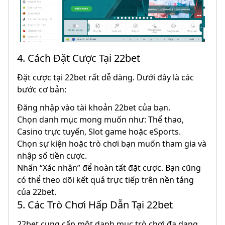
4. Cách Đặt Cược Tại 22bet
Đặt cược tại 22bet rất dễ dàng. Dưới đây là các
bước cơ bản:
Đăng nhập vào tài khoản 22bet của bạn.
Chọn danh mục mong muốn như: Thể thao,
Casino trực tuyến, Slot game hoặc eSports.
Chọn sự kiện hoặc trò chơi bạn muốn tham gia và
nhập số tiền cược.
Nhấn “Xác nhận” để hoàn tất đặt cược. Bạn cũng
có thể theo dõi kết quả trực tiếp trên nền tảng
của 22bet.
5. Các Trò Chơi Hấp Dẫn Tại 22bet
22bet cung cấp một danh mục trò chơi đa dạng,