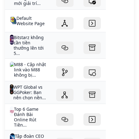
mới giải trí...
Default
Website Page
Bitstarz không
cần tiền
thưởng lên tới
5...
M88 - Cập nhật
link vào M88
không bị...
WPT Global vs
GGPoker: Bạn
nên chọn nền...
Top 6 Game
Đánh Bài
Online Rút
Tiền...
Tập đoàn CEO