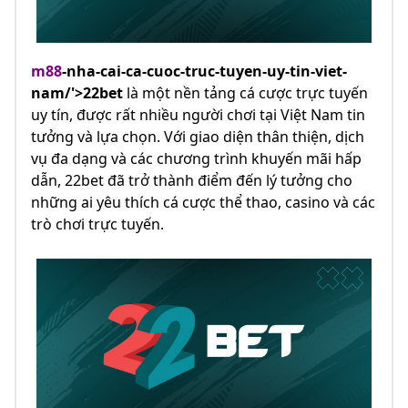
- YouTube
Why M88 Cá Cược Trực Tuyến is the Ultimate Betting Pla
404 Not Found.
Khi nào và tại sao số 0 kép được thêm vào bánh xe roulett
- YouTube
Congopage - Congopage.com est un portail d’information d’
m88
-nha-cai-ca-cuoc-truc-tuyen-uy-tin-viet-
Đối tác toàn cầu của WPT với Câu lạc bộ bài Poker & Sòng b
Welcome for88
nam/'>22bet
là một nền tảng cá cược trực tuyến
- YouTube
WPT Global: Sự lựa chọn hàng đầu cho người chơi poker
uy tín, được rất nhiều người chơi tại Việt Nam tin
Casino online - Thế giới cá cược trực tuyến đẳng cấp
Paulius Plausinaitis thắng GGMmillion$ SHR với số tiền 31
tưởng và lựa chọn. Với giao diện thân thiện, dịch
Top Những Nhà Cái Tặng Tiền Miễn Phí Khi Đăng Ký 2024 -
- YouTube
vụ đa dạng và các chương trình khuyến mãi hấp
dẫn, 22bet đã trở thành điểm đến lý tưởng cho
những ai yêu thích cá cược thể thao, casino và các
trò chơi trực tuyến.