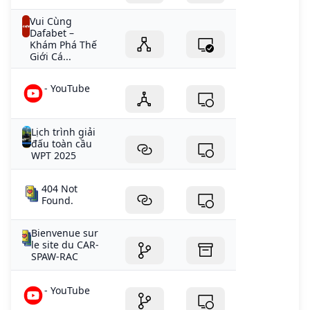
Vui Cùng
Dafabet –
Khám Phá Thế
Giới Cá...
- YouTube
Lịch trình giải
đấu toàn cầu
WPT 2025
404 Not
Found.
Bienvenue sur
le site du CAR-
SPAW-RAC
- YouTube