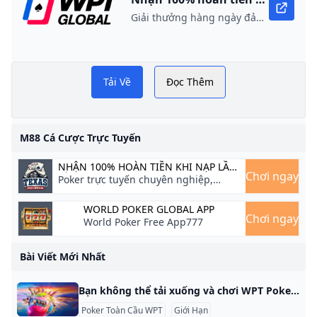
Công nghệ đã ảnh hưởng đến trò chơi roulette như th
m88
Phần thưởng chào mừng mới của WPT Global: lên tới $ 
Nạp Tiền M88 Siêu Nhanh: Bí Kíp 5 Phút Vào Tài Khoản!
Tùy chọn thanh toán tại EVERYGAME Poker: Giao dịch
Sách hướng dẫn giải đấu WPT Playground 2024
Top 6 Game Đánh Bài Online Rút Tiền Mặt Uy Tín Nhất 
Giải thưởng hàng ngày đảm bảo 10,000 USD
WPT Global từ Chủ nhật Hyper PKO Showdown: Mua th
Những quốc gia nào bị hạn chế trên WPT Global?
Top 5 nhà cái uy tín nhất hiện nay bạn không thể bỏ lỡ
Chơi bài xì phé trực tuyến trên Android: Hướng dẫn năm
404 Not Found.
Đối tác toàn cầu của WPT với Câu lạc bộ bài Poker & Sò
M88 Là Gì? Cách Kiểm Tra Thương Hiệu Tài Khoản Và 
Bạn có thể chơi WPT Global ở đâu? Các quốc gia được hỗ 
Top 6 Game Đánh Bài Online Rút Tiền Mặt Uy Tín Nhâ
Paulius Plausinaitis thắng GGMmillion$ SHR với số tiề
Sòng bạc tiền thưởng hàng đầu không có tiền gửi vào 
m88 cá cược trực tuyến
m88 cá cược thể thao trực tuyến
m88 cá cược thể thao trực tuyến
Cách chơi WPT Global trên máy tính của bạn 2024
Tải Về
Đọc Thêm
- YouTube
Trang Chủ - CÔNG TY TNHH MTV VÀNG BẠC ĐÁ QUÝ SÀI G
WPT Global ¥ 110 CN ¥ triệu Chủ nhật Hyper PKO Show
- YouTube
Doug Polk phải đối mặt với phản ứng dữ dội khi chơi t
Top 10 nhà cái uy tín nhất chuyên cá cược bóng đá ⭐️ 20
Cafayate Holiday
Top 6 Game Đánh Bài Online Rút Tiền Mặt Uy Tín Nhâ
Sử dụng mã tiền thưởng WPT777 để yêu cầu ưu đãi đặc bi
- YouTube
m88 cá cược trực tuyến
Soi cầu 3 càng miền Bắc - Rồng bạch kim chốt 3 càng 
Cách đủ điều kiện tham gia các sự kiện trực tuyến của 
Một phát bắn - Giải đấu Freezeout của WPT Global
M88 Cá Cược Trực Tuyến
M88 Cá Cược Trực Tuyến: Tài Khoản Tiền Thưởng Và Quy 
Cuộc thi Discord nóng lên: Hãy tham gia hành động!
Top Những Nhà Cái Tặng Tiền Miễn Phí Khi Đăng Ký 2024
Casino online - Thế giới cá cược trực tuyến đẳng cấp
- YouTube
NHẬN 100% HOÀN TIỀN KHI NẠP LẦN
Top Những Nhà Cái Tặng Tiền Miễn Phí Khi Đăng Ký 20
M88 - Cập nhật link vào M88 không bị chặn mới nhất 202
Cách giành chiến thắng tại các vị trí trực tuyến vào năm 
Chơi ngay
ĐẦU
Poker trực tuyến chuyên nghiệp,
Quảng cáo mới nhất của WPT Global: vé cho một số tiền 
Cory Zeidman nhận tội về kế hoạch gian lận cá cược thể 
Sòng bạc tiền thưởng hàng đầu không có tiền gửi vào nă
giành giải thưởng hấp dẫn
Quy tắc mới cho Thiên đường WSOP: Thiết bị điện tử và H
404 Not Found.
- YouTube
WORLD POKER GLOBAL APP
Giải vô địch tiền thưởng vàng: Cú sút hàng tuần của bạn
Chơi ngay
Fun88 Có Uy Tín Không? Sự Thật Về Nhà Cái Lâu Đời Châu
World Poker Free App777
Máy đánh bạc trả tiền thật mà không cần đặt cọc Chơi mi
Cách tải xuống WPTGO và bắt đầu
Hướng dẫn sự kiện WPT Paris 2024
Top 5 Nhà Cái Uy Tín Nhất Việt Nam 2024
Giải vô địch WPT khơi dậy tinh thần của huyền thoại Pok
m88 cá cược trực tuyến
m88 cá cược trực tuyến
Bài Viết Mới Nhất
- YouTube
M88 Là Gì? Cách Kiểm Tra Thương Hiệu Tài Khoản Và Điề
404 Not Found.
- YouTube
Tiền thưởng chào mừng sòng bạc trực tuyến không có ti
m88 casino
Institució Mallorca. Escola concertada al Parc Bit (Mallorc
Bạn không thể tải xuống và chơi WPT Poker Global ở các quốc gia và khu vực bên dưới Người chơi ở hơn 100 quốc gia có thể truy cập WPT Global Poker, nhưng có những hạn chế cụ thể dựa trên quy định của địa phương. Tại sao bạn không thể tải xuống và chơi WPT Poker Global ở các quốc gia và khu vực bên dưới Các quốc gia có thể truy cập WPT Global Người chơi có thể đăng ký và tải xuống WPT Global từ các khu vực sau:
Lịch trình giải đấu toàn cầu WPT 2025
Sòng bạc tiền thưởng hàng đầu không có tiền gửi vào nă
Top 5 Nhà Cái Uy Tín Nhất Việt Nam 2024
Chính sách bảo mật
Poker Toàn Cầu WPT
Giới Hạn