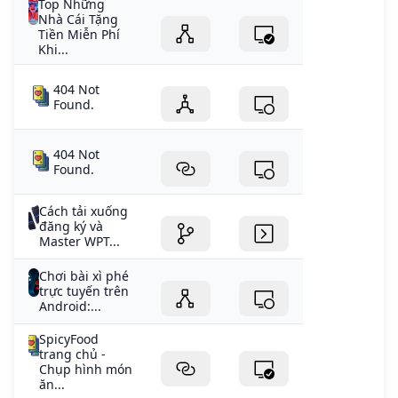
Top Những
Nhà Cái Tặng
Tiền Miễn Phí
Khi...
404 Not
Found.
404 Not
Found.
Cách tải xuống
đăng ký và
Master WPT...
Chơi bài xì phé
trực tuyến trên
Android:...
SpicyFood
trang chủ -
Chụp hình món
ăn...