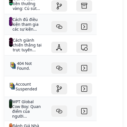
tiền thưởng
vàng: Cú sút...
Cách đủ điều
kiện tham gia
các sự kiện...
Cách giành
chiến thắng tại
trực tuyến...
404 Not
Found.
Account
Suspended
WPT Global
Cow Boy: Quan
điểm của
người...
Đánh Giá Nhà