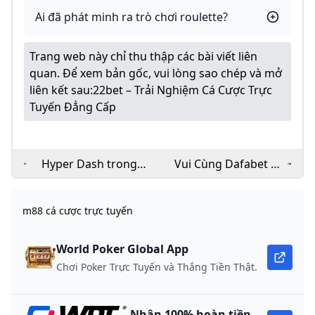
Đánh Giá Nhà Cái M88 - Deporte completo
Ai đã phát minh ra trò chơi roulette?
m88
m88 cá cược trực tuyến
Trang web này chỉ thu thập các bài viết liên
- YouTube
Tổng giải thưởng của WPT Prime Đài Loan là bao nhiê
quan. Để xem bản gốc, vui lòng sao chép và mở
Congopage - Congopage.com est un portail d’informatio
Hướng dẫn sự kiện WPT Paris 2024
liên kết sau:
22bet – Trải Nghiệm Cá Cược Trực
Làm cho Phil Ivey cười có thể biến thành một ngày trả l
M88 - Nhà Cái Cá Cược Trực Tuyến Uy Tín Hàng Đầu Ch
Tuyến Đẳng Cấp
Giải vô địch WPT khơi dậy tinh thần của huyền thoại 
Ứng dụng sòng bạc trực tuyến hàng đầu năm 2025
Fun88 Có Uy Tín Không? Sự Thật Về Nhà Cái Lâu Đời C
m88 cá cược trực tuyến
Sòng bạc tiền thưởng hàng đầu không có tiền gửi vào 
Các giải đấu hàng ngày từ WPT Global
Institució Mallorca. Escola concertada al Parc Bit (Mall
- YouTube
- YouTube
M88 Cá Cược Trực Tuyến: Tài Khoản Tiền Thưởng Và Qu
Hyper Dash trong
Vui Cùng Dafabet –
Đánh giá nhà cái - Tổng hợp đánh giá chất lượng nhà c
Cảnh báo từ hệ thống
Các giải đấu hàng ngày từ WPT Global
WPT Global là gì? Đi
Khám Phá Thế Giới
Quy tắc mới cho Thiên đường WSOP: Thiết bị điện tử và
404 Not Found.
Fun88 Có Uy Tín Không? Sự Thật Về Nhà Cái Lâu Đời C
sâu vào hành động
Cá Cược Đẳng Cấp
m88 casino
Đánh giá về Everygame Poker: Hướng dẫn chơi Poker t
m88 cá cược trực tuyến
Các quy tắc và lựa chọn cá cược ban đầu cho roulette là
Cảnh báo từ hệ thống
poker nhanh chóng
WPT Global Cow Boy: Quan điểm của người chơi
404 Not Found.
m88 casino
Hướng dẫn sự kiện WPT Paris 2024
ly kỳ!
WPT Global có ứng dụng di động không?
m88
404 Not Found.
Đánh Giá Nhà Cái M88 - Deporte completo
M88 Cá Cược Thể Thao Trực Tuyến: Cách Đọc Kèo Và Quy
World Poker Global App
404 Not Found.
Sòng bạc toàn cầu WPT: Một cuộc phiêu lưu đầy thú vị
M88 - Nhà Cái Cá Cược Trực Tuyến Uy Tín Hàng Đầu Ch
Bot Verification
Chơi Poker Trực Tuyến và Thắng Tiền Thật.
Cách tải xuống WPTGO và bắt đầu
404 Not Found.
- YouTube
404 Not Found.
Top 6 Game Đánh Bài Online Rút Tiền Mặt Uy Tín Nhâ
404 Not Found.
Top Những Nhà Cái Tặng Tiền Miễn Phí Khi Đăng Ký 20
Top 5 Nhà Cái Uy Tín Nhất Việt Nam 2024
Frank Stepuchin dẫn đầu RRPO WPT Seminole 2024 sau
Nhận 100% hoàn tiền khi nạp lần đầu