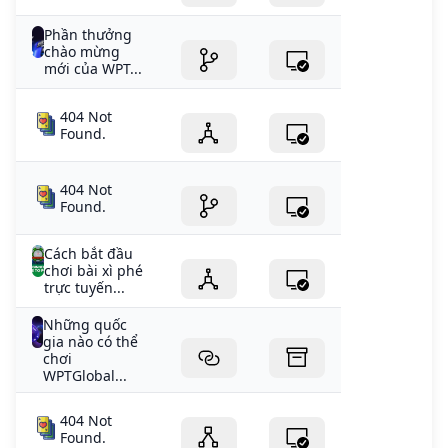
Phần thưởng
chào mừng
mới của WPT...
404 Not
Found.
404 Not
Found.
Cách bắt đầu
chơi bài xì phé
trực tuyến...
Những quốc
gia nào có thể
chơi
WPTGlobal...
404 Not
Found.