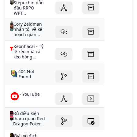
Stepuchin dẫn
đầu RRPO
WPT...
Cory Zeidman
nhận tội về kế
hoạch gian...
Keonhacai - Tỷ
lệ kèo nhà cái
kèo bóng...
404 Not
Found.
- YouTube
Đủ điều kiện
tham quan Red
Dragon Poker...
Giải vô địch