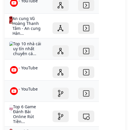
- YouTube
An cung Vũ
Hoàng Thanh
Tâm - An cung
Hàn...
Top 10 nhà cái
uy tín nhất
chuyên cá...
- YouTube
- YouTube
Top 6 Game
Đánh Bài
Online Rút
Tiền...