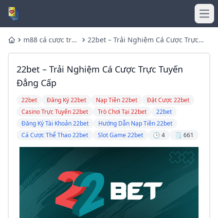
Ope
m88 cá cược trực
22bet – Trải Nghiệm Cá Cược Trực
Home
tuyến
Tuyến Đẳng Cấp
m88 cá cược thể thao trực tuyến
m88 đăng nhập
22bet – Trải Nghiệm Cá Cược Trực Tuyến
Tùy chọn thanh toán tại EVERYGAME Poker: Giao dịch nha
Ai có nhiều vòng tay WSOP nhất?
404 Not Found.
- YouTube
Đẳng Cấp
Bạch thủ lô kép hôm nay – Soi cầu cặp lô kép đẹp nhất miễ
Ngày 20-25 tháng 9 năm 2024 Giải vô địch WPT Úc
22bet
Đăng Ký 22bet
Nạp Tiền 22bet
Đặt Cược 22bet
- YouTube
Paulius Plausinaitis thắng GGMmillion$ SHR với số tiền 31
Casino Trực Tuyến 22bet
Trò Chơi Tại 22bet
22bet
- YouTube
- YouTube
Đăng Ký Tài Khoản 22bet
Hướng Dẫn Nạp Tiền 22bet
- YouTube
Hyper Dash trong WPT Global là gì? Đi sâu vào hành động 
Cá Cược Thể Thao 22bet
Slot Game 22bet
🕒 4
🗒️ 661
Cory Zeidman nhận tội về kế hoạch gian lận cá cược thể th
Không có tiền gửi miễn phí tại WPT Global - chơi mà không 
Các quy tắc và lựa chọn cá cược ban đầu cho roulette là gì?
WPT Global Cow Boy: Quan điểm của người chơi
Doug Polk phải đối mặt với phản ứng dữ dội khi chơi trong 
Đủ điều kiện cho sự kiện chính của WPT Global thông qua 
Hướng Dẫn Chi Tiết Về Fun88 Đăng Nhập
Hướng dẫn sự kiện WPT Paris 2024
m88 cá cược trực tuyến
m88 đăng nhập
Sự ra đời của sòng bạc trực tuyến đã tác động đến trò chơi
- YouTube
Sử dụng đô la hộ chiếu toàn cầu WPT để vào các sự kiện cổ
Top Những Nhà Cái Tặng Tiền Miễn Phí Khi Đăng Ký 2024 -