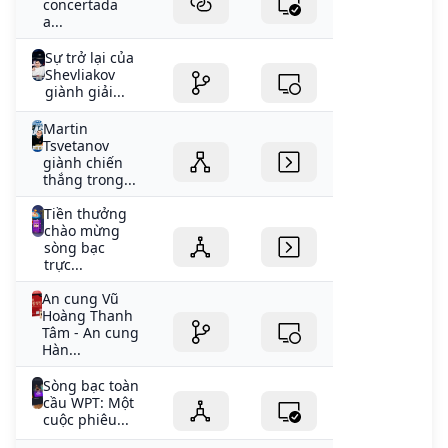
concertada
a...
Sự trở lại của
Shevliakov
giành giải...
Martin
Tsvetanov
giành chiến
thắng trong...
Tiền thưởng
chào mừng
sòng bạc
trực...
An cung Vũ
Hoàng Thanh
Tâm - An cung
Hàn...
Sòng bạc toàn
cầu WPT: Một
cuộc phiêu...