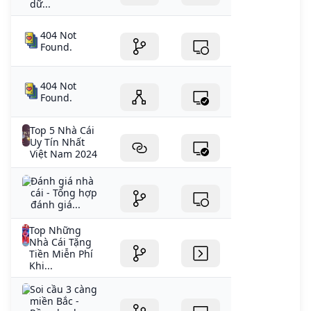
dữ...
404 Not
Found.
404 Not
Found.
Top 5 Nhà Cái
Uy Tín Nhất
Việt Nam 2024
Đánh giá nhà
cái - Tổng hợp
đánh giá...
Top Những
Nhà Cái Tặng
Tiền Miễn Phí
Khi...
Soi cầu 3 càng
miền Bắc -