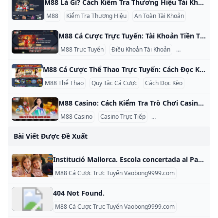
Radio Nagarik - The Most Comprehensive No. 1 Radio Sta
Sòng bạc toàn cầu WPT: Một cuộc phiêu lưu đầy thú vị
Đủ điều kiện tham quan Red Dragon Poker Tour Jeju 2025
Top 5 nhà cái uy tín nhất hiện nay bạn không thể bỏ lỡ
M88 Là Gì? Cách Kiểm Tra Thương Hiệu Tài Khoản Và Điều Khoản M88 Là Gì? Cách Kiểm Tra Thương Hiệu, Tài Khoản Và Điều Khoản M88 là một thương hiệu cung cấp các sản phẩm cá cược thể thao và trò chơi casino trực tuyến. Trang chính thức hiện phân chia nội dung thành nhiều nhóm như thể thao, thể thao điện tử, casino trực tiếp, trò chơi casino, chương trình khuyến mãi, phương thức thanh toán và công cụ chơi có trách nhiệm.
Top Những Nhà Cái Tặng Tiền Miễn Phí Khi Đăng Ký 2024
Tỷ lệ kèo nhà cái tỷ lệ cá cược bóng đá trực tiếp hôm nay
- YouTube
Những quốc gia nào có thể chơi WPTGlobal vào năm 202
Giải vô địch thế giới WPT 2024 khai mạc tại Wynn Las Vega
M88
Kiểm Tra Thương Hiệu
An Toàn Tài Khoản
Các quy tắc và lựa chọn cá cược ban đầu cho roulette là g
Chính sách bảo mật
Là poker trực tuyến được gian lận?
Institució Igualada. Escola concertada de 0 a 18 anys a Jo
Welcome for88
Sử dụng đô la hộ chiếu toàn cầu WPT để vào các sự kiện 
- YouTube
Paulius Plausinaitis thắng GGMmillion$ SHR với số tiền 
- YouTube
M88 Cá Cược Trực Tuyến: Tài Khoản Tiền Thưởng Và Quy Trình Rút M88 Cá Cược Trực Tuyến: Tài Khoản, Tiền Thưởng Và Quy Trình Rút M88 cá cược trực tuyến bao gồm nhiều sản phẩm có quy tắc khác nhau. Người dùng cần tách biệt quy tắc tài khoản, quy tắc từng trò chơi, điều kiện tiền thưởng và quy trình thanh toán. Một kết quả thắng được ghi nhận trong tài khoản không có nghĩa toàn bộ số dư có thể rút ngay.
M88 Casino: Cách Kiểm Tra Trò Chơi Casino Trực Tiếp Và
Casino online - Thế giới cá cược trực tuyến đẳng cấp
Nhà tài trợ Tiêu đề WPT Global Now cho Triton Poker Sup
- YouTube
M88 Trực Tuyến
Điều Khoản Tài Khoản
Nạp Rút M88
Hyper Dash trong WPT Global là gì? Đi sâu vào hành độn
KeoNhaCai 🎖️ Tỷ lệ kèo nhà cái trực tiếp Kèo bóng đá h
Cảnh báo từ hệ thống
404 Not Found.
m88
m88 cá cược thể thao trực tuyến
Bot Verification
M88 Cá Cược Thể Thao Trực Tuyến: Cách Đọc Kèo Và Quy Tắc Thanh Toán M88 Cá Cược Thể Thao Trực Tuyến: Cách Đọc Kèo Và Quy Tắc Thanh Toán M88 cá cược thể thao trực tuyến cung cấp nhiều thị trường trước trận và trong trận. Mỗi lựa chọn có quy tắc thanh toán riêng, vì vậy người dùng cần kiểm tra môn thể thao, giải đấu, thời gian, loại kèo và điều kiện của vé trước khi xác nhận. Nguyên tắc an toàn: Không có kèo nào bảo đảm thắng.
m88 đăng nhập
Top 5 nhà cái uy tín nhất hiện nay bạn không thể bỏ lỡ
Fun88 Có Uy Tín Không? Sự Thật Về Nhà Cái Lâu Đời Châu
Trang Chủ - CÔNG TY TNHH MTV VÀNG BẠC ĐÁ QUÝ SÀI G
M88 Cá Cược Trực Tuyến: Tài Khoản Tiền Thưởng Và Quy 
M88 Thể Thao
Quy Tắc Cá Cược
Cách Đọc Kèo
Một số vụ bê bối và tranh cãi nổi tiếng về roulette trong s
- YouTube
m88 cá cược trực tuyến
Giới Thiệu Casino Online BK8
M88 Casino: Cách Kiểm Tra Trò Chơi Casino Trực Tiếp Và Tiền Thưởng M88 Casino: Cách Kiểm Tra Trò Chơi, Casino Trực Tiếp Và Tiền Thưởng M88 Casino gồm nhiều nhóm trò chơi tự động và casino trực tiếp. Người dùng nên kiểm tra nhà cung cấp, luật, bảng trả thưởng, giá trị mỗi lượt và điều kiện tiền thưởng trước khi chơi. Đồ họa đẹp hoặc số lượng trò chơi lớn không chứng minh kết quả có lợi cho người chơi. Lưu ý: Casino là hoạt động có rủi ro mất tiền.
Tỷ lệ kèo nhà cái tỷ lệ cá cược bóng đá trực tiếp hôm nay
Poker toàn cầu có phải là tiền thật không?
Top Những Nhà Cái Tặng Tiền Miễn Phí Khi Đăng Ký 2024
Cách tải xuống đăng ký và Master WPT Global: 2025 Guid
An cung Vũ Hoàng Thanh Tâm - An cung Hàn Quốc nhập
404 Not Found.
- YouTube
WPT Global tổ chức sự kiện ở những quốc gia và khu vực
M88 Casino
Casino Trực Tiếp
Kiểm Tra Trò Chơi
Một người phụ nữ hướng dẫn lựa chọn đồ chơi tình dục
404 Not Found.
Hướng dẫn sự kiện WPT Paris 2024
Tập đoàn CEO Việt Nam Global
m88 cá cược thể thao trực tuyến
m88 đăng nhập
Bài Viết Được Đề Xuất
Bot Verification
Trò chơi roulette lần đầu tiên được chơi ở đâu và khi nào
Vincent Meli tăng lên 100.000 với K♣️ J♣️ Francois Tosques Ca
Sử dụng đô la hộ chiếu toàn cầu WPT để vào các sự kiện 
Doug Polk phải đối mặt với phản ứng dữ dội khi chơi tron
404 Not Found.
WPT Global từ Chủ nhật Hyper PKO Showdown: Mua thấp
Bạn có biết trò chơi poker trực tuyến WPTGO
Chơi Game Bài Tiến Lên Miền Nam Miễn Phí
404 Not Found.
Sách hướng dẫn giải đấu WPT Australia 2024
m88 casino
Timothy Chung: Từ tiệc sinh nhật đến nhà vô địch WPT P
Institució Mallorca. Escola concertada al Parc Bit (Mallorca) <p>Coneix el nostre projecte educatiu, els valors i l’excel·lència acadèmica d’Aixa-Llaüt. Informa’t del nostre procés de matriculació, aquí. +</p>
Institució Igualada. Escola concertada de 0 a 18 anys a Jo
- YouTube
Fun88 có uy tín không? Sự thật cần biết ngay
Các quy tắc và lựa chọn cá cược ban đầu cho roulette là g
Radio Nagarik - The Most Comprehensive No. 1 Radio Sta
- YouTube
Cách đủ điều kiện tham gia các sự kiện trực tuyến của 
M88 Cá Cược Trực Tuyến Vaobong9999.com
M88 Cá Cược Thể Thao Trực Tuyến
Trang Chủ - CÔNG TY TNHH MTV VÀNG BẠC ĐÁ QUÝ SÀI G
- YouTube
Sử dụng mã tiền thưởng WPT777 để yêu cầu ưu đãi đặc bi
WPT Global ¥ 110 CN ¥ triệu Chủ nhật Hyper PKO Show
Sòng bạc trực tuyến đáng tin cậy nhất: WPT Global
Top 5 sòng bạc trực tuyến năm 2025: chơi ở đâu và giành
Rake Chase là gì?
Cách đủ điều kiện tham gia các sự kiện trực tuyến của 
Martin Tsvetanov giành chiến thắng trong sự kiện chính 
TP trong WPT poker là gì?
Paulius Plausinaitis thắng GGMmillion$ SHR với số tiền 
Phần thưởng chào mừng mới của WPT Global: lên tới $ 
M88 Cá Cược Thể Thao Trực Tuyến
404 Not Found.
- YouTube
Những quốc gia nào có thể chơi WPTGlobal vào năm 202
Congopage - Congopage.com est un portail d’information 
- YouTube
M88 Cá Cược Trực Tuyến Vaobong9999.com
Một phát bắn - Giải đấu Freezeout của WPT Global
404 Not Found.
Trang Chủ - CÔNG TY TNHH MTV VÀNG BẠC ĐÁ QUÝ SÀI G
Một người phụ nữ hướng dẫn lựa chọn đồ chơi tình dục