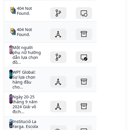
404 Not
Found.
404 Not
Found.
Một người
phụ nữ hướng
dẫn lựa chọn
đồ...
WPT Global:
Sự lựa chọn
hàng đầu
cho...
Ngày 20-25
tháng 9 năm
2024 Giải vô
địch...
Institució La
Farga. Escola