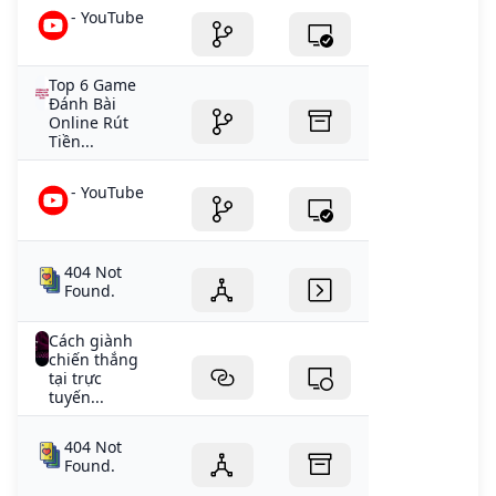
- YouTube
Top 6 Game
Đánh Bài
Online Rút
Tiền...
- YouTube
404 Not
Found.
Cách giành
chiến thắng
tại trực
tuyến...
404 Not
Found.