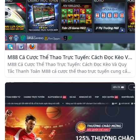
M88 Cá Cược Thể Thao Trực Tuyến: Cách Đọc Kèo Và Quy Tắc Thanh Toán Tìm hiểu M88 cá cược thể thao trực tuyến qua cách đọc vé cược kèo trước trận cược trực tiếp trận hoãn lỗi tỷ lệ và quy tắc thanh toán.
M88 Cá Cược Thể Thao Trực Tuyến: Cách Đọc Kèo Và Quy
Tắc Thanh Toán M88 cá cược thể thao trực tuyến cung cấp
nhiều thị trường trước trận và trong trận. Mỗi lựa chọn có
quy tắc thanh toán riêng, vì vậy người dùng cần kiểm tra
môn thể thao, giải đấu, thời gian, loại kèo và điều kiện của
vé trước khi xác nhận. Nguyên tắc an toàn: Không có kèo
nào bảo đảm thắng.