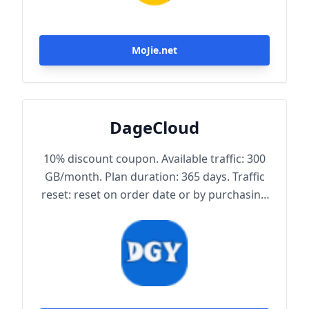
MoJie.net
DageCloud
10% discount coupon. Available traffic: 300
GB/month. Plan duration: 365 days. Traffic
reset: reset on order date or by purchasing
traffic package. Maximum achievable
bandwidth: 1000 Mbps. Node protocol:
Trojan.