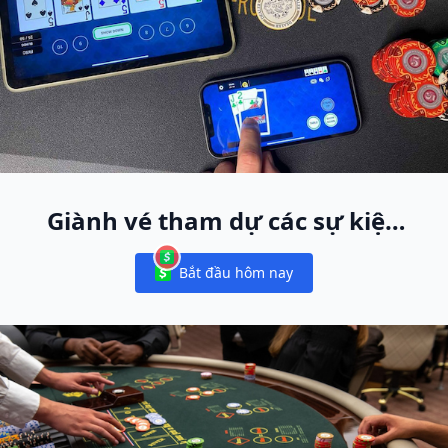
404 Not Found.
Lễ hội mùa xuân toàn cầu WPT: 7.000.000 đô la giải thưởn
Martin Tsvetanov giành chiến thắng trong sự kiện chính Eu
Giành vé tham dự các sự kiện
World Poker Free App trực tiếp
m88 casino
Tổng giải thưởng của WPT Prime Đài Loan là bao nhiêu
Bắt đầu hôm nay
toàn cầu
Notifications
Top 5 sòng bạc trực tuyến năm 2025: chơi ở đâu và già
Phil Ivey tổ chức trò chơi gặp gỡ lễ hội tại Wynn Las V
m88 đăng nhập
m88 đăng nhập
m88 casino
m88 casino
m88 cá cược thể thao trực tuyến
m88 đăng nhập
Chơi Game Bài Tiến Lên Miền Nam Miễn Phí
404 Not Found.
- YouTube
404 Not Found.
Những quốc gia nào có thể chơi WPTGlobal vào năm 2024?
M88 Cá Cược Thể Thao Trực Tuyến: Cách Đọc Kèo Và Quy T
Paulius Plausinaitis thắng GGMmillion$ SHR với số tiền 31
404 Not Found.
Là poker trực tuyến được gian lận?
404 Not Found.
Cách bắt đầu chơi bài xì phé trực tuyến vào năm 2025: Hư
Ai có nhiều vòng tay WSOP nhất?
404 Not Found.
Phil Ivey tổ chức trò chơi gặp gỡ lễ hội tại Wynn Las Vegas
404
Texas Holdem Flop có nghĩa là gì?
M88 - Cập nhật link vào M88 không bị chặn mới nhất 2024
Tương lai của trò chơi roulette là gì?
404 Not Found.
404 Not Found.
404 Not Found.
404 Not Found.
Cách đủ điều kiện tham gia các sự kiện trực tuyến của WP
Institució Mallorca. Escola concertada al Parc Bit (Mallorca)
Bạn có thể chơi WPT Global ở đâu? Các quốc gia được hỗ tr
Đánh giá nhà cái - Tổng hợp đánh giá chất lượng nhà cái
Paulius Plausinaitis thắng GGMmillion$ SHR với số tiền 31
m88link3 - LCP
Top Những Nhà Cái Tặng Tiền Miễn Phí Khi Đăng Ký 20