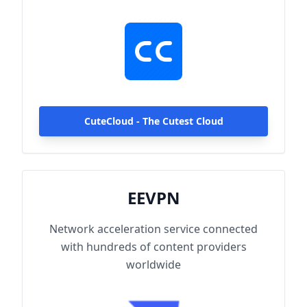
hundreds of content providers worldwide.
With up to 2000Mbps single-line access
capacity and 1000+ high-speed servers
globally, enjoy fast and stable connections
anytime, anywhere.
CuteCloud - The Cutest Cloud
EEVPN
Network acceleration service connected
with hundreds of content providers
worldwide