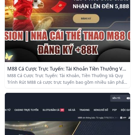
M88 Cá Cược Trực Tuyến: Tài Khoản Tiền Thưởng Và Quy Trình Rút Tìm hiểu M88 cá cược trực tuyến qua quy tắc tài khoản tiền thưởng doanh số phương thức nạp rút xác minh danh tính và cách quản lý rủi ro.
M88 Cá Cược Trực Tuyến: Tài Khoản, Tiền Thưởng Và Quy
Trình Rút M88 cá cược trực tuyến bao gồm nhiều sản phẩm
có quy tắc khác nhau. Người dùng cần tách biệt quy tắc tài
khoản, quy tắc từng trò chơi, điều kiện tiền thưởng và quy
trình thanh toán. Một kết quả thắng được ghi nhận trong
tài khoản không có nghĩa toàn bộ số dư có thể rút ngay.