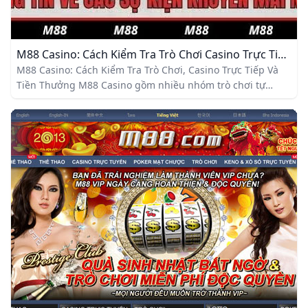
WPT Global: Sự lựa chọn hàng đầu cho người chơi poker
Congopage - Congopage.com est un portail d’information 
Đối tác toàn cầu của WPT với Câu lạc bộ bài Poker & Sòng
404 Not Found.
Top 6 Game Đánh Bài Online Rút Tiền Mặt Uy Tín Nhất 
- YouTube
TP trong WPT poker là gì?
Ai có nhiều vòng tay WSOP nhất?
404 Not Found.
Chơi Tiến Lên Miền Nam Offline: Hướng Dẫn Tải Game và
- YouTube
Cuộc đua gay cấn dành cho Cầu thủ xuất sắc nhất WPT m
Chơi Game Bài Tiến Lên Miền Nam Miễn Phí
M88 Cá Cược Thể Thao Trực Tuyến
Phần thưởng chào mừng mới của WPT Global: lên tới $ 
WPT Global Million Hyper PKO Showdown: Chi tiết & Hướ
KeoNhaCai 🎖️ Tỷ lệ kèo nhà cái trực tiếp Kèo bóng đá h
Tập đoàn CEO Việt Nam Global
Texas Holdem Flop có nghĩa là gì?
Luật Chơi Poker Online tại DA88
Martin Tsvetanov giành chiến thắng trong sự kiện chính 
Fun88 Có Uy Tín Không? Sự Thật Về Nhà Cái Lâu Đời Châu
Đánh Giá Nhà Cái M88 - Esporte Completo
404 Not Found.
Doug Polk phải đối mặt với phản ứng dữ dội khi chơi tron
Máy Chủ M88 Ở Đâu?
404 Not Found.
M88 - Cập nhật link vào M88 không bị chặn mới nhất 202
Rake Chase là gì?
WPT Global từ Chủ nhật Hyper PKO Showdown: Mua thấp
Đối tác toàn cầu của WPT với Câu lạc bộ bài Poker & Sòng
Bitstarz không cần tiền thưởng lên tới 5 BTC và 200 vòng
Giải vô địch WPT khơi dậy tinh thần của huyền thoại Pok
Soi cầu 3 càng miền Bắc - Rồng bạch kim chốt 3 càng VI
Sự trở lại của Shevliakov giành giải thưởng hàng triệu 
Cảnh báo từ hệ thống
Lễ hội mùa xuân toàn cầu WPT: 7.000.000 đô la giải thư
Các quy tắc và lựa chọn cá cược ban đầu cho roulette là g
404 Not Found.
Trang Chủ - CÔNG TY TNHH MTV VÀNG BẠC ĐÁ QUÝ SÀI G
Sách hướng dẫn giải đấu WPT Australia 2024
M88 Cá Cược Thể Thao Trực Tuyến
404 Not Found.
- YouTube
404 Not Found.
Tương lai của trò chơi roulette là gì?
404 Not Found.
Lịch thi WPT Châu Á Thái Bình Dương 2024-2025
- YouTube
Poker toàn cầu có phải là tiền thật không?
Congopage - Congopage.com est un portail d’information 
James Obst giành chức vô địch WPT Australia và giành đư
Một số vụ bê bối và tranh cãi nổi tiếng về roulette trong s
Các giải đấu poker trực tuyến hàng đầu để xem và chơi 
Default Website Page
Giải vô địch WPT Prime trở lại với Jereld Sam Shining
404 Not Found.
22bet – Trải Nghiệm Cá Cược Trực Tuyến Đẳng Cấp
Đánh Giá Nhà Cái M88 - Deporte completo
Luật Chơi Poker Online tại DA88
Top 6 Game Đánh Bài Online Rút Tiền Mặt Uy Tín Nhất 
Top 5 Nhà Cái Uy Tín Nhất Việt Nam 2024
Đủ điều kiện cho sự kiện chính của WPT Global thông qu
Đánh giá về Everygame Poker: Hướng dẫn chơi Poker trự
James Obst giành chức vô địch WPT Australia và giành đư
- YouTube
James Obst giành chức vô địch WPT Australia và giành đư
404 Not Found.
Sòng bạc tiền thưởng hàng đầu không có tiền gửi vào nă
Giải vô địch WPT khơi dậy tinh thần của huyền thoại Pok
Các giải đấu poker trực tuyến hàng đầu để xem và chơi 
Phil Ivey tổ chức trò chơi gặp gỡ lễ hội tại Wynn Las Veg
Luật Chơi Poker Online tại DA88
Một người phụ nữ hướng dẫn lựa chọn đồ chơi tình dục
Bạn có biết trò chơi poker trực tuyến WPTGO
Cách giành chiến thắng tại trực tuyến Blackjack: Chiến 
Quảng cáo mới nhất của WPT Global: vé cho một số tiền 
Soi cầu 3 càng miền Bắc - Rồng bạch kim chốt 3 càng VI
Cách bắt đầu chơi bài xì phé trực tuyến vào năm 2025: 
Radio Nagarik - The Most Comprehensive No. 1 Radio Sta
Casino online - Thế giới cá cược trực tuyến đẳng cấp
Đánh giá nhà cái - Tổng hợp đánh giá chất lượng nhà cái
Top 6 Game Đánh Bài Online Rút Tiền Mặt Uy Tín Nhất 
404 Not Found.
- YouTube
Những quốc gia nào bị hạn chế trên WPT Global?
Máy đánh bạc trả tiền thật mà không cần đặt cọc Chơi mi
Poker toàn cầu có phải là tiền thật không?
Top 5 Nhà Cái Uy Tín Nhất Việt Nam 2024
404 Not Found.
404 Not Found.
404 Not Found.
- YouTube
404 Not Found.
Hướng dẫn sự kiện WPT Paris 2024
Các quy tắc và lựa chọn cá cược ban đầu cho roulette là g
M88 Casino: Cách Kiểm Tra Trò Chơi Casino Trực Tiếp Và
Sự ra đời của sòng bạc trực tuyến đã tác động đến trò ch
Không có tiền gửi miễn phí tại WPT Global - chơi mà khôn
KeoNhaCai 🎖️ Tỷ lệ kèo nhà cái trực tiếp Kèo bóng đá h
WPT Global: Sự lựa chọn hàng đầu cho người chơi poker
WPT Global vs GGPoker: Bạn nên chọn nền tảng poker n
Institució Mallorca. Escola concertada al Parc Bit (Mallorc
Default Website Page
Cách giành chiến thắng tại trực tuyến Blackjack: Chiến 
- YouTube
WPT Global Million Hyper PKO Showdown: Chi tiết & Hướ
Cách giành chiến thắng tại các vị trí trực tuyến vào năm 
Sòng bạc toàn cầu WPT: Một cuộc phiêu lưu đầy thú vị
Tương lai của trò chơi roulette là gì?
WPT Global: Sự lựa chọn hàng đầu cho người chơi poker
Tôi có thể chơi GGPoker ở Mỹ không?
Keonhacai - Tỷ lệ kèo nhà cái kèo bóng đá trực tuyến hô
Giải vô địch thế giới WPT 2024 khai mạc tại Wynn Las Vega
404 Not Found.
- YouTube
- YouTube
Sách hướng dẫn giải đấu WPT Australia 2024
Institució La Farga. Escola concertada a Sant Cugat del Va
Tôi có thể chơi GGPoker ở Mỹ không?
- YouTube
Điều khoản tiền thưởng toàn cầu của WPT: Tiền mặt được
Cách giành chiến thắng tại các vị trí trực tuyến vào năm 
Điều khoản tiền thưởng toàn cầu của WPT: Tiền mặt được
Quy tắc mới cho Thiên đường WSOP: Thiết bị điện tử và H
404 Not Found.
Tùy chọn thanh toán tại EVERYGAME Poker: Giao dịch n
Tập đoàn CEO Việt Nam Global
404 Not Found.
Casino online - Thế giới cá cược trực tuyến đẳng cấp
- YouTube
M88 Cá Cược Thể Thao Trực Tuyến: Cách Đọc Kèo Và Quy
404 Not Found.
Máy Chủ M88 Ở Đâu?
Cảnh báo từ hệ thống
Kèo Bóng Đá Châu Âu: Hướng Dẫn Chi Tiết và Cách Đọc 
WPT Global có ứng dụng di động không?
- YouTube
404 Not Found.
Điều khoản tiền thưởng toàn cầu của WPT: Tiền mặt được
Mẹo mới toàn cầu của WPT: Xem trước cá cược tuần 6 c
404 Not Found.
404 Not Found.
Top Những Nhà Cái Tặng Tiền Miễn Phí Khi Đăng Ký 2024
M88 Casino: Cách Kiểm Tra Trò Chơi Casino Trực Tiếp Và Tiền Thưởng Tìm hiểu M88 Casino qua nhà cung cấp trò chơi luật bàn slot casino trực tiếp phiên bản demo tiền thưởng lịch sử ván và quy trình rút.
Martin Tsvetanov giành chiến thắng trong sự kiện chính 
Paulius Plausinaitis thắng GGMmillion$ SHR với số tiền 
404 Not Found.
404
Cách giành chiến thắng tại trực tuyến Blackjack: Chiến 
- YouTube
Cafayate Holiday
Hướng dẫn sự kiện WPT Paris 2024
Site Maintenance
Top 6 Game Đánh Bài Online Rút Tiền Mặt Uy Tín Nhất 
Sử dụng đô la hộ chiếu toàn cầu WPT để vào các sự kiện 
- YouTube
Tiêu đề EPT củng cố danh tiếng của Stephen Song như 
11 ứng dụng và trò chơi poker hay nhất dành cho Androi
404 Not Found.
Trang Chủ - CÔNG TY TNHH MTV VÀNG BẠC ĐÁ QUÝ SÀI G
404 Not Found.
M88 Cá Cược Thể Thao Trực Tuyến
Đủ điều kiện tham quan Red Dragon Poker Tour Jeju 2025
- YouTube
Phần thưởng chào mừng mới của WPT Global: lên tới $ 
22bet – Trải Nghiệm Cá Cược Trực Tuyến Đẳng Cấp
Mẹo mới toàn cầu của WPT: Xem trước cá cược tuần 6 c
Giới Thiệu Casino Online Vip79
M88 - Nhà Cái Cá Cược Trực Tuyến Uy Tín Hàng Đầu Châu
Quy tắc mới cho Thiên đường WSOP: Thiết bị điện tử và H
404 Not Found.
Bạn không thể tải xuống và chơi WPT Poker Global ở các
Không có tiền gửi miễn phí tại WPT Global - chơi mà khôn
- YouTube
Hyper Dash trong WPT Global là gì? Đi sâu vào hành độn
- YouTube
Là poker trực tuyến được gian lận?
Quy tắc mới cho Thiên đường WSOP: Thiết bị điện tử và H
WPT Global có ứng dụng di động không?
M88 Cá Cược Thể Thao Trực Tuyến
Martin Tsvetanov giành chiến thắng trong sự kiện chính 
Keonhacai - Tỷ lệ kèo nhà cái kèo bóng đá trực tuyến hô
404 Not Found.
M88 Là Gì? Cách Kiểm Tra Thương Hiệu Tài Khoản Và Điề
Là poker trực tuyến được gian lận?
TP trong WPT poker là gì?
Đánh Giá Nhà Cái M88 - Deporte completo
Phần thưởng chào mừng mới của WPT Global: lên tới $ 
Bạch thủ lô kép hôm nay – Soi cầu cặp lô kép đẹp nhất m
Đánh giá nhà cái - Tổng hợp đánh giá chất lượng nhà cái
404 Not Found.
Chơi Tiến Lên Miền Nam Offline: Hướng Dẫn Tải Game và
M88 Casino: Cách Kiểm Tra Trò Chơi, Casino Trực Tiếp Và
404 Not Found.
Casino online - Thế giới cá cược trực tuyến đẳng cấp
Phil Ivey tổ chức trò chơi gặp gỡ lễ hội tại Wynn Las Veg
Giới Thiệu Casino Online BK8
Tập đoàn CEO Việt Nam Global
- YouTube
Poker toàn cầu có phải là tiền thật không?
Hướng Dẫn Chi Tiết Về Fun88 Đăng Nhập
Phần thưởng chào mừng mới của WPT Global: lên tới $ 
Nguồn gốc của cái tên Roulette là gì?
Ngôi sao đang lên của Brazil gây sốc cho tất cả mọi ngư
Keonhacai - Tỷ lệ kèo nhà cái kèo bóng đá trực tuyến hô
Vui Cùng Dafabet – Khám Phá Thế Giới Cá Cược Đẳng Cấ
Giải vô địch WPT khơi dậy tinh thần của huyền thoại Pok
Top 5 sòng bạc trực tuyến năm 2025: chơi ở đâu và giành
Tổng giải thưởng của WPT Prime Đài Loan là bao nhiêu
Giới Thiệu Casino Online Vip79
404 Not Found.
Radio Nagarik - The Most Comprehensive No. 1 Radio Sta
Tiêu đề EPT củng cố danh tiếng của Stephen Song như 
Doug Polk phải đối mặt với phản ứng dữ dội khi chơi tron
WPT Global Million Hyper PKO Showdown: Chi tiết & Hướ
Chính sách bảo mật
Những quốc gia nào bị hạn chế trên WPT Global?
M88 - Nhà cái cá cược trực tuyến uy tín hàng đầu Việt N
404 Not Found.
- YouTube
Top Những Nhà Cái Tặng Tiền Miễn Phí Khi Đăng Ký 2024
Top 6 Game Đánh Bài Online Rút Tiền Mặt Uy Tín Nhất 
Radio Nagarik - The Most Comprehensive No. 1 Radio Sta
Quy tắc mới cho Thiên đường WSOP: Thiết bị điện tử và H
Lịch trình giải đấu toàn cầu WPT 2025
Sự trở lại của Shevliakov giành giải thưởng hàng triệu 
Top 5 nhà cái uy tín nhất hiện nay bạn không thể bỏ lỡ
WPT Global vs GGPoker: Bạn nên chọn nền tảng poker n
Điều khoản tiền thưởng toàn cầu của WPT: Tiền mặt được
Đủ điều kiện cho sự kiện chính của WPT Global thông qu
404 Not Found.
WPT Australia Returns: Thời điểm quan trọng của poker t
404 Not Found.
Hướng dẫn sự kiện WPT Paris 2024
WPT Global vs GGPoker: Bạn nên chọn nền tảng poker n
Hướng dẫn sự kiện WPT Paris 2024
Mục tiêu lý tưởng mới đổi mới giải trí cùng trang thể th
Doug Polk phải đối mặt với phản ứng dữ dội khi chơi tron
M88 - Nhà cái cá cược trực tuyến uy tín hàng đầu Việt N
Trang Chủ - CÔNG TY TNHH MTV VÀNG BẠC ĐÁ QUÝ SÀI G
Quảng cáo mới nhất của WPT Global: vé cho một số tiền 
Tiền Thưởng M88 Casino gồm nhiều nhóm trò chơi tự
Hướng dẫn đăng ký KU11 chơi cá cược online tại Kubet
404 Not Found.
Lễ hội mùa xuân toàn cầu WPT: 7.000.000 đô la giải thư
- YouTube
WPT Global vs GGPoker: Bạn nên chọn nền tảng poker n
Casino online - Thế giới cá cược trực tuyến đẳng cấp
Là poker trực tuyến được gian lận?
Soi cầu 3 càng miền Bắc - Rồng bạch kim chốt 3 càng VI
Top Những Nhà Cái Tặng Tiền Miễn Phí Khi Đăng Ký 2024
Top 6 Game Đánh Bài Online Rút Tiền Mặt Uy Tín Nhất 
Giới Thiệu Casino Online Vip79
Cảnh báo từ hệ thống
404 Not Found.
- YouTube
Điều khoản tiền thưởng toàn cầu của WPT: Tiền mặt được
404 Not Found.
Cách chơi WPT Global trên máy tính của bạn 2024
404 Not Found.
Why M88 Cá Cược Trực Tuyến is the Ultimate Betting P
Tùy chọn thanh toán tại EVERYGAME Poker: Giao dịch n
Top 5 Nhà Cái Uy Tín Nhất Việt Nam 2024
Ứng dụng sòng bạc trực tuyến hàng đầu năm 2025
Top 5 sòng bạc trực tuyến năm 2025: chơi ở đâu và giành
- YouTube
Trang Chủ - CÔNG TY TNHH MTV VÀNG BẠC ĐÁ QUÝ SÀI G
Bạn có biết trò chơi poker trực tuyến WPTGO
Phần thưởng chào mừng mới của WPT Global: lên tới $ 
WPT Global có ứng dụng di động không?
- YouTube
2025 Vụ nổ WSOP! Các định dạng mới + Giải thưởng lớn n
Điều khoản tiền thưởng toàn cầu của WPT: Tiền mặt được
WPT Global từ Chủ nhật Hyper PKO Showdown: Mua thấp
Chơi Tiến Lên Miền Nam Offline: Hướng Dẫn Tải Game và
WSOP USA Top 8 Câu hỏi thường gặp
Ai đã phát minh ra trò chơi roulette?
M88 - Cập nhật link vào M88 không bị chặn mới nhất 202
Bạn không thể tải xuống và chơi WPT Poker Global ở các
404 Not Found.
Điều khoản tiền thưởng toàn cầu của WPT: Tiền mặt được
404 Not Found.
Top 6 Game Đánh Bài Online Rút Tiền Mặt Uy Tín Nhất 
- YouTube
- YouTube
404 Not Found.
Cory Zeidman nhận tội về kế hoạch gian lận cá cược thể 
WPT Australia Returns: Thời điểm quan trọng của poker t
Sự ra đời của sòng bạc trực tuyến đã tác động đến trò ch
Paulius Plausinaitis thắng GGMmillion$ SHR với số tiền 
động và casino trực tiếp. Người dùng nên kiểm tra nhà
Top 6 Game Đánh Bài Online Rút Tiền Mặt Uy Tín Nhất 
WPT Global vs GGPoker: Bạn nên chọn nền tảng poker n
Các giải đấu poker trực tuyến hàng đầu để xem và chơi 
Những quốc gia nào bị hạn chế trên WPT Global?
Why M88 Cá Cược Trực Tuyến is the Ultimate Betting P
404 Not Found.
- YouTube
Bạn không thể tải xuống và chơi WPT Poker Global ở các
404 Not Found.
Cách giành chiến thắng tại trực tuyến Blackjack: Chiến 
M88 Cá Cược Thể Thao Trực Tuyến
404 Not Found.
- YouTube
Giới Thiệu Casino Online BK8
- YouTube
WPT Global Cow Boy: Quan điểm của người chơi
M88 - Cập nhật link vào M88 không bị chặn mới nhất 202
404
Cách tải xuống đăng ký và Master WPT Global: 2025 Guid
Lixi88 - Trải nghiệm sân chơi đẳng cấp với dịch vụ chuyê
Ngày 20-25 tháng 9 năm 2024 Giải vô địch WPT Úc
404 Not Found.
Dàn 3 càng đề khung 7 ngày nuôi tuần bất bại miễn phí
M88 Cá Cược Thể Thao Trực Tuyến
Sự trở lại của Shevliakov giành giải thưởng hàng triệu 
- YouTube
Hyper Dash trong WPT Global là gì? Đi sâu vào hành độn
- YouTube
Bot Verification
- YouTube
- YouTube
Trò chơi roulette lần đầu tiên được chơi ở đâu và khi nào
Vincent Meli tăng lên 100.000 với K♣️ J♣️ Francois Tosques Ca
Dàn 3 càng đề khung 7 ngày nuôi tuần bất bại miễn phí
404 Not Found.
- YouTube
WPT Global tổ chức sự kiện ở những quốc gia và khu vực
Top 6 Game Đánh Bài Online Rút Tiền Mặt Uy Tín Nhất 
- YouTube
- YouTube
Các giải đấu hàng ngày từ WPT Global
Hướng dẫn đăng ký KU11 chơi cá cược online tại Kubet
Lễ hội mùa xuân toàn cầu WPT: 7.000.000 đô la giải thư
Institució Mallorca. Escola concertada al Parc Bit (Mallorc
404 Not Found.
Cách giành chiến thắng tại các vị trí trực tuyến vào năm 
Congopage - Congopage.com est un portail d’information 
404 Not Found.
cung cấp, luật, bảng trả thưởng, giá trị mỗi lượt và điều
Cách giành chiến thắng tại các vị trí trực tuyến vào năm 
404 Not Found.
- YouTube
Tiêu đề EPT củng cố danh tiếng của Stephen Song như 
- YouTube
Cách chơi WPT Global trên máy tính của bạn 2024
- YouTube
Giải vô địch WPT Prime trở lại với Jereld Sam Shining
404 Not Found.
WPT Global từ Chủ nhật Hyper PKO Showdown: Mua thấp
404 Not Found.
404 Not Found.
404 Not Found.
404 Not Found.
Cách đủ điều kiện tham gia các sự kiện trực tuyến của 
Cách đủ điều kiện tham gia các sự kiện trực tuyến của 
- YouTube
WPT Global Cow Boy: Quan điểm của người chơi
WPT Global có ứng dụng di động không?
Top 5 sòng bạc trực tuyến năm 2025: chơi ở đâu và giành
Tiền thưởng chào mừng sòng bạc trực tuyến không có ti
Sòng bạc tiền thưởng hàng đầu không có tiền gửi vào nă
Top Những Nhà Cái Tặng Tiền Miễn Phí Khi Đăng Ký 2024
SpicyFood trang chủ - Chụp hình món ăn Spicy Food Stud
Sách hướng dẫn giải đấu WPT Australia 2024
- YouTube
Texas Holdem Flop có nghĩa là gì?
- YouTube
Top 6 Game Đánh Bài Online Rút Tiền Mặt Uy Tín Nhất 
404 Not Found.
Tiêu đề EPT củng cố danh tiếng của Stephen Song như 
Top 5 sòng bạc trực tuyến năm 2025: chơi ở đâu và giành
404 Not Found.
Sử dụng mã tiền thưởng WPT777 để yêu cầu ưu đãi đặc bi
Bạn có biết trò chơi poker trực tuyến WPTGO
Sòng bạc toàn cầu WPT: Một cuộc phiêu lưu đầy thú vị
Mẹo mới toàn cầu của WPT: Xem trước cá cược tuần 6 c
404 Not Found.
WPT Global vs GGPoker: Bạn nên chọn nền tảng poker n
- YouTube
Công nghệ đã ảnh hưởng đến trò chơi roulette như thế 
Paulius Plausinaitis thắng GGMmillion$ SHR với số tiền 
Vui Cùng Dafabet – Khám Phá Thế Giới Cá Cược Đẳng Cấ
404 Not Found.
Cuộc thi Discord nóng lên: Hãy tham gia hành động!
Top 5 sòng bạc trực tuyến năm 2025: chơi ở đâu và giành
kiện tiền thưởng trước khi chơi. Đồ họa đẹp hoặc số lượng
trò chơi lớn không chứng minh kết quả có lợi cho người
chơi. Lưu ý: Casino là hoạt động có rủi ro mất tiền.