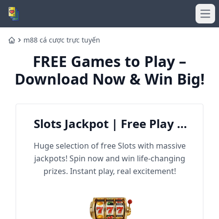
Ope
m88 cá cược trực tuyến
Home
FREE Games to Play –
Download Now & Win Big!
Slots Jackpot | Free Play &
Win Big
Huge selection of free Slots with massive
jackpots! Spin now and win life-changing
prizes. Instant play, real excitement!