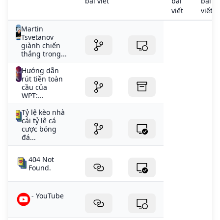
bài viết
bài
bài
m88link3 - LCP
viết
viết
Hướng dẫn sự kiện WPT Paris 2024
Roulette đóng vai trò gì trong văn hóa đại chúng chẳng
Martin
Ai đã phát minh ra trò chơi roulette?
Tsvetanov
giành chiến
Cách chơi WPT Global trên máy tính của bạn 2024
thắng trong...
Sự trở lại của Shevliakov giành giải thưởng hàng triệu 
Hướng dẫn
- YouTube
rút tiền toàn
Welcome for88
cầu của
Keonhacai - Tỷ lệ kèo nhà cái kèo bóng đá trực tuyến hô
WPT:...
m88
Tỷ lệ kèo nhà
Tập đoàn CEO Việt Nam Global
cái tỷ lệ cá
cược bóng
WPT Global có ứng dụng di động không?
đá...
Ngôi sao đang lên của Brazil gây sốc cho tất cả mọi ngư
Phần thưởng chào mừng mới của WPT Global: lên tới $ 
404 Not
Texas Holdem Flop có nghĩa là gì?
Found.
Poker toàn cầu có phải là tiền thật không?
WPT Global từ Chủ nhật Hyper PKO Showdown: Mua thấp
- YouTube
Fun88 có uy tín không? Sự thật cần biết ngay
Quảng cáo mới nhất của WPT Global: vé cho một số tiền 