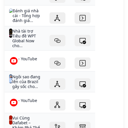
Đánh giá nhà
cái - Tổng hợp
đánh giá...
Nhà tài trợ
Tiêu đề WPT
Global Now
cho...
- YouTube
Ngôi sao đang
lên của Brazil
gây sốc cho...
- YouTube
Vui Cùng
Dafabet –
Khám Phá Thế