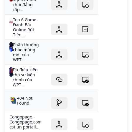
chơi đẳng
cấp...
Top 6 Game
Đánh Bài
Online Rút
Tiền...
Phần thưởng
chào mừng
mới của
WPT...
Đủ điều kiện
cho sự kiện
chính của
WPT...
404 Not
Found.
Congopage -
Congopage.com
est un portail...