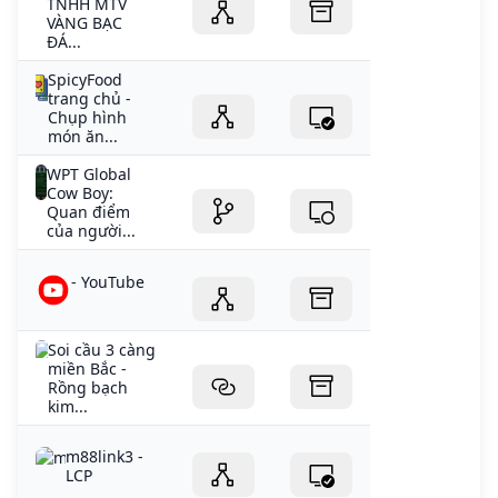
TNHH MTV
VÀNG BẠC
ĐÁ...
SpicyFood
trang chủ -
Chụp hình
món ăn...
WPT Global
Cow Boy:
Quan điểm
của người...
- YouTube
Soi cầu 3 càng
miền Bắc -
Rồng bạch
kim...
m88link3 -
LCP