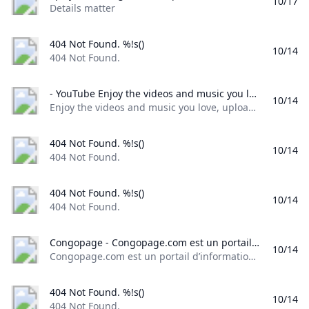
10/17
Sách hướng dẫn giải đấu WPT Playground 2024
M88 - Nhà Cái Cá Cược Trực Tuyến Uy Tín Hàng Đầu Châu Á
Details matter
m88
m88
m88 casino
M88 Cá Cược Thể Thao Trực Tuyến: Cách Đọc Kèo Và Quy
Top 5 nhà cái uy tín nhất hiện nay bạn không thể bỏ lỡ
Ngôi sao đang lên của Brazil gây sốc cho tất cả mọi người
404 Not Found. %!s()
Giới Thiệu Casino Online BK8
10/14
Tôi có thể chơi GGPoker ở Mỹ không?
Bitstarz không cần tiền thưởng lên tới 5 BTC và 200 vòng q
404 Not Found.
Lịch thi WPT Châu Á Thái Bình Dương 2024-2025
Sự ra đời của sòng bạc trực tuyến đã tác động đến trò chơi
Ứng dụng sòng bạc trực tuyến hàng đầu năm 2025
Một phát bắn - Giải đấu Freezeout của WPT Global
Đánh Giá Nhà Cái M88 - Deporte completo
Trang Chủ - CÔNG TY TNHH MTV VÀNG BẠC ĐÁ QUÝ SÀI GÒN
- YouTube Enjoy the videos and music you love upload original content and share it all with friends family and the world on YouTube.
404 Not Found.
10/14
WPT Global Cow Boy: Quan điểm của người chơi
Cách tải xuống WPTGO và bắt đầu
Enjoy the videos and music you love, upload original content, and share it all with friends, family, and the world on YouTube.
404 Not Found.
Paulius Plausinaitis thắng GGMmillion$ SHR với số tiền 31
404 Not Found.
WPT Global vs GGPoker: Bạn nên chọn nền tảng poker n
Top 6 Game Đánh Bài Online Rút Tiền Mặt Uy Tín Nhất 20
Top 6 Game Đánh Bài Online Rút Tiền Mặt Uy Tín Nhất 20
404 Not Found. %!s()
Nguồn gốc của cái tên Roulette là gì?
10/14
M88 - Cập nhật link vào M88 không bị chặn mới nhất 2024
404
404 Not Found.
404 Not Found.
Top 5 sòng bạc trực tuyến năm 2025: chơi ở đâu và giành c
WSOP USA Top 8 Câu hỏi thường gặp
- YouTube
Máy Chủ M88 Ở Đâu?
Đối tác toàn cầu của WPT với Câu lạc bộ bài Poker & Sòng b
404 Not Found. %!s()
10/14
404 Not Found.
Congopage - Congopage.com est un portail d’information d’analyse et de débats sur le Congo-Brazzaville. Congopage.com est un portail d’information d’analyse et de débats sur le Congo-Brazzaville.
10/14
Congopage.com est un portail d’information, d’analyse et de débats sur le Congo-Brazzaville. Ou les nouvelles techniques de la dictature - L’impôt forfaitaire de solidarité nationale (IFSN) est une taxe exceptionnelle mise en place pour répondre à des crises économiques ou sociales aiguës. Au Congo-Brazzaville, cet impôt a été instauré pour mobiliser des ressources financières… Michel Boyibanda est décédé ce 9 octobre 2024. Le danseur - Jean Pierre Ngombé, lui-même musicologue, imprésario, parolier, dit de l’illustre disparu : « Grand chanteur parmi les grands chanteurs des deux Congo, Michel Boyibanda, fils de la… Le climat social est suffocant.
404 Not Found. %!s()
10/14
404 Not Found.