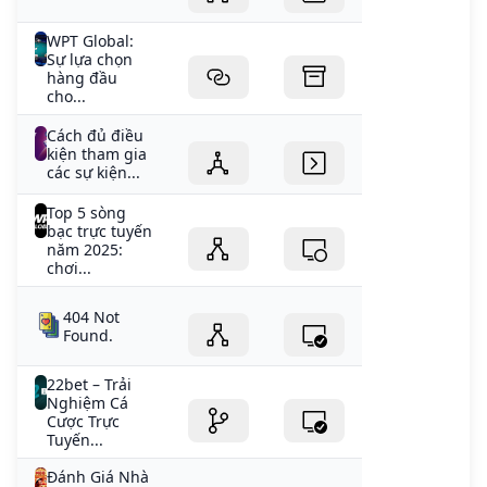
WPT Global:
Sự lựa chọn
hàng đầu
cho...
Cách đủ điều
kiện tham gia
các sự kiện...
Top 5 sòng
bạc trực tuyến
năm 2025:
chơi...
404 Not
Found.
22bet – Trải
Nghiệm Cá
Cược Trực
Tuyến...
Đánh Giá Nhà