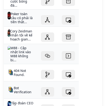
cược bóng
đá...
Poker toàn
cầu có phải là
tiền thật...
Cory Zeidman
nhận tội về kế
hoạch gian...
M88 - Cập
nhật link vào
M88 không
bị...
404 Not
Found.
Bot
Verification
Tập đoàn CEO