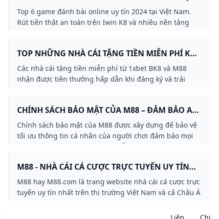
Radio Nagarik - The Most Comprehensive No. 1 Radio Sta
Giải vô địch thế giới WPT 2024 khai mạc tại Wynn Las Vega
Top Những Nhà Cái Tặng Tiền Miễn Phí Khi Đăng Ký 2024
UY TÍN NHẤT 2024 - COMPLETE SPORTS
Lixi88 - Trải nghiệm sân chơi đẳng cấp với dịch vụ chuyê
Top 5 nhà cái uy tín nhất hiện nay bạn không thể bỏ lỡ
- YouTube
Top 6 game đánh bài online uy tín 2024 tại Việt Nam.
Bạn có biết trò chơi poker trực tuyến WPTGO
Default Website Page
Sự trở lại của Shevliakov giành giải thưởng hàng triệu 
Cách tải xuống WPTGO và bắt đầu
Rút tiền thật an toàn trên Iwin K8 và nhiều nền tảng
Top 6 Game Đánh Bài Online Rút Tiền Mặt Uy Tín Nhất 
Kèo Bóng Đá Châu Âu: Hướng Dẫn Chi Tiết và Cách Đọc 
Fun88 có uy tín không? Sự thật cần biết ngay
khác với đa dạng trò chơi.
Ứng dụng sòng bạc trực tuyến hàng đầu năm 2025
Top 6 Game Đánh Bài Online Rút Tiền Mặt Uy Tín Nhất 
Top Những Nhà Cái Tặng Tiền Miễn Phí Khi Đăng Ký 2024
Fun88 Có Uy Tín Không? Sự Thật Về Nhà Cái Lâu Đời Châu
Hyper Dash trong WPT Global là gì? Đi sâu vào hành độn
TOP NHỮNG NHÀ CÁI TẶNG TIỀN MIỄN PHÍ KHI
Tôi có thể chơi GGPoker ở Mỹ không?
Nhà tài trợ Tiêu đề WPT Global Now cho Triton Poker Sup
Đánh giá nhà cái - Tổng hợp đánh giá chất lượng nhà cái
ĐĂNG KÝ 2024 - COMPLETE SPORTS
Paulius Plausinaitis thắng GGMmillion$ SHR với số tiền 
Giới Thiệu Casino Online BK8
Hướng dẫn sự kiện WPT Paris 2024
Các nhà cái tặng tiền miễn phí từ 1xbet BK8 và M88
Cafayate Holiday
Sử dụng mã tiền thưởng WPT777 để yêu cầu ưu đãi đặc bi
Default Website Page
nhận được tiền thưởng hấp dẫn khi đăng ký và trải
Top Những Nhà Cái Tặng Tiền Miễn Phí Khi Đăng Ký 2024
m88link3 - LCP
nghiệm cá cược hàng đầu ngay hôm nay.
Casino online - Thế giới cá cược trực tuyến đẳng cấp
404 Not Found.
CHÍNH SÁCH BẢO MẬT CỦA M88 – ĐẢM BẢO AN
Tập đoàn CEO Việt Nam Global
Đánh Giá Nhà Cái M88 - Esporte Completo
TOÀN TUYỆT ĐỐI CHO NGƯỜI DÙNG - 7M VIN
Chính sách bảo mật của M88 được xây dựng để bảo vệ
tối ưu thông tin cá nhân của người chơi đảm bảo mọi
hoạt động cá cược trực tuyến diễn ra an toàn. Chính
M88 - NHÀ CÁI CÁ CƯỢC TRỰC TUYẾN UY TÍN
HÀNG ĐẦU CHÂU Á - YOUTUBE
M88 hay M88.com là trang website nhà cái cá cược trực
tuyến uy tín nhất trên thị trường Việt Nam và cả Châu Á
hiện nay được nhiều anh em tham gia chơi cá độ ...
m88
Liên
Chi