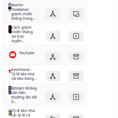
Martin
Tsvetanov
giành chiến
thắng trong...
Cách giành
chiến thắng
tại trực
tuyến...
- YouTube
Keonhacai -
Tỷ lệ kèo nhà
cái kèo bóng...
Bitstarz không
cần tiền
thưởng lên tới
5...
Tỷ lệ kèo nhà
cái tỷ lệ cá