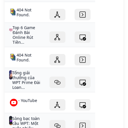
404 Not
Found.
Top 6 Game
Đánh Bài
Online Rút
Tiền...
404 Not
Found.
Tổng giải
thưởng của
WPT Prime Đài
Loan...
- YouTube
Sòng bạc toàn
cầu WPT: Một