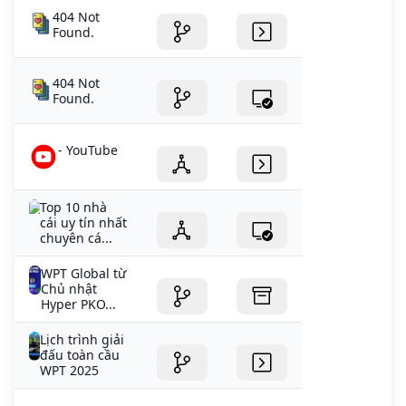
404 Not
Found.
404 Not
Found.
- YouTube
Top 10 nhà
cái uy tín nhất
chuyên cá...
WPT Global từ
Chủ nhật
Hyper PKO...
Lịch trình giải
đấu toàn cầu
WPT 2025