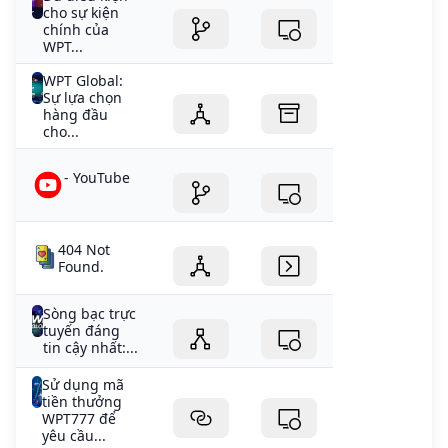
cho sự kiện
chính của
WPT...
WPT Global:
Sự lựa chọn
hàng đầu
cho...
- YouTube
404 Not
Found.
Sòng bạc trực
tuyến đáng
tin cậy nhất:...
Sử dụng mã
tiền thưởng
WPT777 để
yêu cầu...