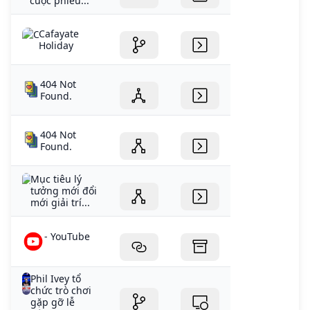
cuộc phiêu...
Cafayate
Holiday
404 Not
Found.
404 Not
Found.
Mục tiêu lý
tưởng mới đổi
mới giải trí...
- YouTube
Phil Ivey tổ
chức trò chơi
gặp gỡ lễ