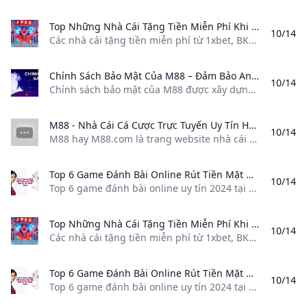
Timothy Chung: Từ tiệc sinh nhật đến nhà vô địch WPT Pri
Top Những Nhà Cái Tặng Tiền Miễn Phí Khi Đăng Ký 2024 -
Giới Thiệu Casino Online Vip79
Đủ điều kiện cho sự kiện chính của WPT Global thông qua 
Bot Verification
Top Những Nhà Cái Tặng Tiền Miễn Phí Khi Đăng Ký 2024 - Complete Sports Các nhà cái tặng tiền miễn phí từ 1xbet BK8 và M88 nhận được tiền thưởng hấp dẫn khi đăng ký và trải nghiệm cá cược hàng đầu ngay hôm nay.
Tiền thưởng chào mừng sòng bạc trực tuyến không có ti
10/14
Top 10 nhà cái uy tín nhất chuyên cá cược bóng đá ⭐️ 2024
404 Not Found.
Các nhà cái tặng tiền miễn phí từ 1xbet, BK8 và M88 nhận được tiền thưởng hấp dẫn khi đăng ký và trải nghiệm cá cược hàng đầu ngay hôm nay. Kristina Briggs0September 29, 2024 11:14 am Trong năm 2024, với sự bùng nổ của thị trường cá cược trực tuyến, nhiều nhà cái đã đưa ra các chương trình khuyến mãi hấp dẫn nhằm thu hút người chơi mới. Trong số đó, các chương trình tặng tiền miễn phí khi đăng ký tài khoản được coi là một trong những ưu đãi hấp dẫn nhất.
m88
m88 đăng nhập
m88
404 Not Found.
TP trong WPT poker là gì?
Đủ điều kiện tham quan Red Dragon Poker Tour Jeju 2025 q
Chính Sách Bảo Mật Của M88 – Đảm Bảo An Toàn Tuyệt Đối Cho Người Dùng - 7M Vin Chính sách bảo mật của M88 được xây dựng để bảo vệ tối ưu thông tin cá nhân của người chơi đảm bảo mọi hoạt động cá cược trực tuyến diễn ra an toàn. Chính
M88 Là Gì? Cách Kiểm Tra Thương Hiệu Tài Khoản Và Điề
10/14
404 Not Found.
Bạn có biết trò chơi poker trực tuyến WPTGO
Chính sách bảo mật của M88 được xây dựng để bảo vệ tối ưu thông tin cá nhân của người chơi, đảm bảo mọi hoạt động cá cược trực tuyến diễn ra an toàn. Chính Chính Sách Bảo Mật Của M88 – Đảm Bảo An Toàn Tuyệt Đối Cho Người Dùng Đăng vào 6 Tháng chín, 20246 Tháng chín, 2024bởi BLV Người ThỏKhi tham gia M88, việc hiểu rõ chính sách bảo mật là vô cùng quan trọng.
Sách hướng dẫn giải đấu WPT Playground 2024
WPT Global từ Chủ nhật Hyper PKO Showdown: Mua thấp p
M88 Cá Cược Thể Thao Trực Tuyến: Cách Đọc Kèo Và Quy T
- YouTube
WSOP USA Top 8 Câu hỏi thường gặp
Top 6 Game Đánh Bài Online Rút Tiền Mặt Uy Tín Nhất 20
M88 - Nhà Cái Cá Cược Trực Tuyến Uy Tín Hàng Đầu Châu Á - YouTube M88 hay M88.com là trang website nhà cái cá cược trực tuyến uy tín nhất trên thị trường Việt Nam và cả Châu Á hiện nay được nhiều anh em tham gia chơi cá độ ...
Ai đã phát minh ra trò chơi roulette?
10/14
Paulius Plausinaitis thắng GGMmillion$ SHR với số tiền 31
Texas Holdem Flop có nghĩa là gì?
M88 hay M88.com là trang website nhà cái cá cược trực tuyến uy tín nhất trên thị trường Việt Nam và cả Châu Á hiện nay được nhiều anh em tham gia chơi cá độ …
- YouTube
WPT Global: Sự lựa chọn hàng đầu cho người chơi poker
- YouTube
Cafayate Holiday
Trang Chủ - CÔNG TY TNHH MTV VÀNG BẠC ĐÁ QUÝ SÀI GÒN
SpicyFood trang chủ - Chụp hình món ăn Spicy Food Studio
Top 6 Game Đánh Bài Online Rút Tiền Mặt Uy Tín Nhất 2024 - Complete Sports Top 6 game đánh bài online uy tín 2024 tại Việt Nam. Rút tiền thật an toàn trên Iwin K8 và nhiều nền tảng khác với đa dạng trò chơi.
Fun88 có uy tín không? Sự thật cần biết ngay
10/14
Top 6 Game Đánh Bài Online Rút Tiền Mặt Uy Tín Nhất 20
- YouTube
Top 6 game đánh bài online uy tín 2024 tại Việt Nam. Rút tiền thật an toàn trên Iwin, K8 và nhiều nền tảng khác với đa dạng trò chơi. Kristina Briggs0October 14, 2024 6:55 pm 1xBet – N1 casino trực tuyến uy tín BK8 – Top casino trực tuyến Dafabet – Game đánh bài uy tín Fun88 – Trang poker uy tín WE88 – Baccarat trực tuyến uy tín W88 – App đánh bài uy tín HappyLuke – Game bài uy tín nhất hiện nay M88 – Trang web trò chơi bài phổ biến nhất Top casino trực tuyến để chơi game đánh bài online tại Việt Nam Bây giờ khi chúng ta đã hiểu về 6 trò chơi bài trực tuyến đáng tin cậy nhất tại Việt Nam, điều quan trọng là phải nêu bật những sòng bạc trực tuyến hàng đầu nơi có thể chơi những trò chơi bài đó.
WPT Global tổ chức sự kiện ở những quốc gia và khu vực
Fun88 Có Uy Tín Không? Sự Thật Về Nhà Cái Lâu Đời Châu Á
Đủ điều kiện cho sự kiện chính của WPT Global thông qua 
404 Not Found.
404 Not Found.
Top Những Nhà Cái Tặng Tiền Miễn Phí Khi Đăng Ký 2024 - Complete Sports Các nhà cái tặng tiền miễn phí từ 1xbet BK8 và M88 nhận được tiền thưởng hấp dẫn khi đăng ký và trải nghiệm cá cược hàng đầu ngay hôm nay.
10/14
Các nhà cái tặng tiền miễn phí từ 1xbet, BK8 và M88 nhận được tiền thưởng hấp dẫn khi đăng ký và trải nghiệm cá cược hàng đầu ngay hôm nay. Kristina Briggs0September 29, 2024 11:14 am Trong năm 2024, với sự bùng nổ của thị trường cá cược trực tuyến, nhiều nhà cái đã đưa ra các chương trình khuyến mãi hấp dẫn nhằm thu hút người chơi mới. Trong số đó, các chương trình tặng tiền miễn phí khi đăng ký tài khoản được coi là một trong những ưu đãi hấp dẫn nhất.
Top 6 Game Đánh Bài Online Rút Tiền Mặt Uy Tín Nhất 2024 - Complete Sports Top 6 game đánh bài online uy tín 2024 tại Việt Nam. Rút tiền thật an toàn trên Iwin K8 và nhiều nền tảng khác với đa dạng trò chơi.
10/14
Top 6 game đánh bài online uy tín 2024 tại Việt Nam. Rút tiền thật an toàn trên Iwin, K8 và nhiều nền tảng khác với đa dạng trò chơi. Kristina Briggs0October 14, 2024 6:55 pm 1xBet – N1 casino trực tuyến uy tín BK8 – Top casino trực tuyến Dafabet – Game đánh bài uy tín Fun88 – Trang poker uy tín WE88 – Baccarat trực tuyến uy tín W88 – App đánh bài uy tín HappyLuke – Game bài uy tín nhất hiện nay M88 – Trang web trò chơi bài phổ biến nhất Top casino trực tuyến để chơi game đánh bài online tại Việt Nam Bây giờ khi chúng ta đã hiểu về 6 trò chơi bài trực tuyến đáng tin cậy nhất tại Việt Nam, điều quan trọng là phải nêu bật những sòng bạc trực tuyến hàng đầu nơi có thể chơi những trò chơi bài đó.