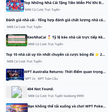
- YouTube
Điều khoản tiền thưởng toàn cầu của WPT: Tiền mặt được
- YouTube
Top Những Nhà Cái Tặng Tiền Miễn Phí Khi Đăng Ký 2024 - Complete Sports Các nhà cái tặng tiền miễn phí từ 1xbet, BK8 và M88 nhận được tiền thưởng hấp dẫn khi đăng ký và trải nghiệm cá cược hàng đầu ngay hôm nay. Kristina Briggs0September 29, 2024 11:14 am Trong năm 2024, với sự bùng nổ của thị trường cá cược trực tuyến, nhiều nhà cái đã đưa ra các chương trình khuyến mãi hấp dẫn nhằm thu hút người chơi mới. Trong số đó, các chương trình tặng tiền miễn phí khi đăng ký tài khoản được coi là một trong những ưu đãi hấp dẫn nhất.
404 Not Found.
Công nghệ đã ảnh hưởng đến trò chơi roulette như thế 
Giải vô địch thế giới WPT 2024 khai mạc tại Wynn Las Vega
Bot Verification
M88 Cá Cược Trực Tuyến
WPT Global từ Chủ nhật Hyper PKO Showdown: Mua thấp
Trang Chủ - CÔNG TY TNHH MTV VÀNG BẠC ĐÁ QUÝ SÀI G
Tổng giải thưởng của WPT Prime Đài Loan là bao nhiêu
404 Not Found.
404 Not Found.
Chính sách bảo mật
Phil Ivey tổ chức trò chơi gặp gỡ lễ hội tại Wynn Las Veg
Đánh giá nhà cái - Tổng hợp đánh giá chất lượng nhà cái Chuyên mục đánh giá nhà cái mang lại nhiều lợi ích cho người chơi, giúp người chơi tiết kiệm thời gian trong việc tìm kiếm và lựa chọn nhà cái uy tín. Đánh giá nhà cái có chất lượng hàng đầu nhất hiện nay, 6686 Me cập nhật và tổng hợp để cung cấp cho các cược thủ những nhà cái uy tín và an toàn nhất. ✚ Đăng ký ✍ Đăng nhập Tk88 - Nhà cái đáng tin cậy với dịch vụ khách hàng đẳng cấpOxbet - Nhà cái với trải nghiệm cá cược an toàn và phong phúNhà cái 7ball - Sân chơi giải trí có nhiều siêu ưu đãiLoto188 - Nhà cái trực tuyến đảm bảo an toàn và đáng tin cậyNhà cái HP88 - sân chơi cá cược top đầu thị trường hiện nayCF68 - Nhà cái với tỷ lệ thưởng cược cao nhất thị trường78Win casino online độc đáo với tỷ lệ cược cạnh tranh nhấtFi88 nhà cái online đa dạng game hot cùng khuyến mãi hấp dẫnNhà cái trực tuyến TF88 độc đáo với dịch vụ chuyên nghiệp nhấtV9bet - nhà cái đẳng cấp hàng đầu châu Á, không giới hạn nạp rútOnbet - nhà cái uy tín, trò chơi đa dạng, khuyến mãi siêu khủngVN88 sân chơi game hợp pháp kiếm tiền thưởng khủng dễ dàngQH88 - Nhà cái casino đẳng cấp giao diện cực đẹp, cá cược cực vuii9bet - nhà cái uy tín giúp bet thủ nhận ngay 100% giá trị gia nhậpBsport - Kênh thể thao chất lượng, tỷ lệ hoàn cược siêu hấp dẫnSv666 - Địa chỉ giải trí cá cược thịnh hành nhất thị trường hiện nay8day - Địa điểm cá cược trực tuyến hiện đại mang đẳng cấp số 1 châu ÁAe88 - Sân chơi cá cược số một châu Á với tỷ lệ cược cao nhất hiện naySunwin - Nhà cái trực tuyến hàng đầu với tỷ lệ trúng thưởng lớnGo88- Nhà cái uy tín số 1 với kho game đổi thưởng cực giá trịLixi88 - Trải nghiệm sân chơi đẳng cấp với dịch vụ chuyên nghiệpBong88 - Nhà cái số 1 với dịch vụ khách hàng tận tâm chuyên nghiệpNhà cái Fabet - Sân chơi giải trí đẳng cấp với ưu đãi cực giá trịNhà cái Mb66 - Địa chỉ cá cược an toàn, uy tín hàng đầu châu ÁShbet - Sân chơi cá cược uy tín hàng đầu với kho game đồ sộ789bet - Nhà cái uy tín top đầu tại thị trường Châu ÁNhà cái Hi88 - Sân chơi cá cược thể thao hàng đầu Việt NamF8bet - Nhà cái sở hữu hàng loạt ưu điểm đặc sắc nhất 2024New88 - Trải nghiệm đẳng cấp với nhiều khuyến mãi hấp dẫnNhà cái Jun88 - Nơi hội tụ những trò chơi hấp dẫn nhất cho bet thủViva88 - Thiên đường cá cược an toàn và bảo mật tuyệt đốiSodo - Địa chỉ tin cậy cho những người đam mê cá cượcK8 - Nền tảng cá cược đỉnh cao với trải nghiệm đầy mới mẻThabet - Điểm đến giải trí với tỷ lệ cược và khuyến mãi tốt nhấtKubet - Sân chơi cá cược đẳng cấp hàng đầu Việt NamFB88 thiên đường giải trí trực tuyến uy tín với nhiều ưu đãi nhất thị trường châu Á188Bet - Nhà cái nạp rút tiền nhanh chóng và hàng đầu tại khu vựcĐánh giá chi tiết W88 - Ưu điểm nổi bật và trải nghiệm trò chơi đỉnh caoNhà cái Fun88 trải nghiệm cá cược đỉnh cao cùng nhiều ưu đãi ngập trànNhà cái BK8 bí quyết chơi an toàn và trúng lớn mỗi ngày !
Tổng giải thưởng của WPT Prime Đài Loan là bao nhiêu
Một phát bắn - Giải đấu Freezeout của WPT Global
Hyper Dash trong WPT Global là gì? Đi sâu vào hành độn
M88 Cá Cược Trực Tuyến
Sử dụng đô la hộ chiếu toàn cầu WPT để vào các sự kiện 
Top 6 Game Đánh Bài Online Rút Tiền Mặt Uy Tín Nhất 
404 Not Found.
m88 cá cược thể thao trực tuyến
Institució Igualada. Escola concertada de 0 a 18 anys a Jo
KeoNhaCai 🎖️ Tỷ lệ kèo nhà cái trực tiếp Kèo bóng đá hôm nay Bảng tỷ lệ keonhacai Fb88 cung cấp cho bạn đa dạng kèo bóng đá: kèo nhà cái châu âu, tỷ lệ kèo chấp châu á, tỷ lệ cược malaysia, tỷ lệ kèo 5 Soi Kèo KQBĐ Lịch Thi Đấu BXH Lọc Giải Đấu Chọn tất cảXóa LọcAFF Cup Ngoại Hạng Anh Serie A - Ý Laliga - TBN League 1 - Pháp Bundesliga - Đức Cúp C1 Cúp C2 HÔM NAYNGÀY MAI22/1023/1024/1025/10| Giờ | Trận Đấu | Tỷ Lệ | Tài Xỉu | 1x2 | |—|—|—|—|—|
m88
Các giải đấu poker trực tuyến hàng đầu để xem và chơi 
Bot Verification
Trang Chủ - CÔNG TY TNHH MTV VÀNG BẠC ĐÁ QUÝ SÀI G
M88 Cá Cược Trực Tuyến
Ngày 20-25 tháng 9 năm 2024 Giải vô địch WPT Úc
m88 casino
WPT Global từ Chủ nhật Hyper PKO Showdown: Mua thấp
Top 10 nhà cái uy tín nhất chuyên cá cược bóng đá ⭐️ 2024 Morganbrian.com - Xếp hạng top 10 nhà cái uy tín nhất hiện nay được khách hàng đánh giá tốt nhất có thể thao gia casino, lô đề, game bài, tài xỉu tại Việt Nam và Châu Á
Roulette đóng vai trò gì trong văn hóa đại chúng chẳng
Giải vô địch tiền thưởng vàng: Cú sút hàng tuần của bạn
James Obst giành chức vô địch WPT Australia và giành đư
Bạch thủ lô kép hôm nay – Soi cầu cặp lô kép đẹp nhất m
404 Not Found.
WSOP USA Top 8 Câu hỏi thường gặp
M88 Cá Cược Trực Tuyến
404 Not Found.
Martin Tsvetanov giành chiến thắng trong sự kiện chính 
Bạch thủ lô kép hôm nay – Soi cầu cặp lô kép đẹp nhất m
m88 casino
WPT Australia Returns: Thời điểm quan trọng của poker tiền thật Úc đã đến Tháng 9 năm 2024, giải đấu thứ ba WPT Australia, tại khách sạn Starlight ở Gold Coast Held, điều này có nghĩa là sau một thời gian im hơi lặng tiếng, làng poker Úc sẽ mở ra những cơ hội mới để phát triển mạnh mẽ. Niềm đam mê của người chơi poker ăn tiền thật sẽ được khơi dậy. WPT Australia đánh dấu một cột mốc quan trọng khi trở thành sự kiện World Poker Tour Main Tour đầu tiên được tổ chức bên ngoài Hoa Kỳ sau hai năm rưỡi, kể từ khi WPT ra mắt vào năm 2022.
Bot Verification
M88 - Nhà cái cá cược trực tuyến uy tín hàng đầu Việt N
Cuộc thi Discord nóng lên: Hãy tham gia hành động!
- YouTube
WPT Úc
WPT Toàn Cầu
Lixi88 - Trải nghiệm sân chơi đẳng cấp với dịch vụ chuyê
Trò chơi roulette lần đầu tiên được chơi ở đâu và khi nào
404 Not Found.
Hướng dẫn rút tiền toàn cầu của WPT: Tiền mặt được thự
Rake Chase là gì?
- YouTube
WPT Global vs GGPoker: Bạn nên chọn nền tảng poker n
m88
Paulius Plausinaitis thắng GGMmillion$ SHR với số tiền 
404 Not Found.
- YouTube
M88 - Nhà Cái Cá Cược Trực Tuyến Uy Tín Hàng Đầu Châu
WPT Global Million Hyper PKO Showdown: Chi tiết & Hướ
404 Not Found.
Top 6 Game Đánh Bài Online Rút Tiền Mặt Uy Tín Nhất 
M88 Cá Cược Trực Tuyến Vaobong 9999
Lễ hội mùa xuân toàn cầu WPT: 7.000.000 đô la giải thư
WSOP USA Top 8 Câu hỏi thường gặp
Sòng bạc toàn cầu WPT: Một cuộc phiêu lưu đầy thú vị
Tương lai của trò chơi roulette là gì?
- YouTube
Một phát bắn - Giải đấu Freezeout của WPT Global
m88 cá cược trực tuyến
Kèo Bóng Đá Châu Âu: Hướng Dẫn Chi Tiết và Cách Đọc 
404 Not Found.
Bạn không thể tải xuống và chơi WPT Poker Global ở các quốc gia và khu vực bên dưới Người chơi ở hơn 100 quốc gia có thể truy cập WPT Global Poker, nhưng có những hạn chế cụ thể dựa trên quy định của địa phương. Tại sao bạn không thể tải xuống và chơi WPT Poker Global ở các quốc gia và khu vực bên dưới Các quốc gia có thể truy cập WPT Global Người chơi có thể đăng ký và tải xuống WPT Global từ các khu vực sau:
Nhà tài trợ Tiêu đề WPT Global Now cho Triton Poker Sup
Institució La Farga. Escola concertada a Sant Cugat del Va
- YouTube
Lịch trình giải đấu toàn cầu WPT 2025