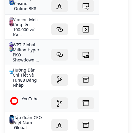
Casino
Online BK8
Vincent Meli
tăng lên
100.000 với
K♣️...
WPT Global
Million Hyper
PKO
Showdown:...
Hướng Dẫn
Chi Tiết Về
Fun88 Đăng
Nhập
- YouTube
Tập đoàn CEO
Việt Nam
Global