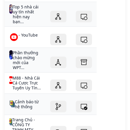
Top 5 nhà cái
uy tín nhất
hiện nay
bạn...
- YouTube
Phần thưởng
chào mừng
mới của
WPT...
M88 - Nhà Cái
Cá Cược Trực
Tuyến Uy Tín...
Cảnh báo từ
hệ thống
Trang Chủ -
CÔNG TY
TNHH MTV