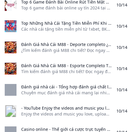
Top 6 Game Đánh Bài Online Rút Tiền Mặt Uy Tín Nhất 2024 - Complete Sports Top 6 game đánh bài online uy tín 2024 tại Việt Nam. Rút tiền thật an toàn trên Iwin K8 và nhiều nền tảng khác với đa dạng trò chơi.
10/14
Top 6 game đánh bài online uy tín 2024 tại Việt Nam. Rút tiền thật an toàn trên Iwin, K8 và nhiều nền tảng khác với đa dạng trò chơi. Kristina Briggs0October 14, 2024 6:55 pm 1xBet – N1 casino trực tuyến uy tín BK8 – Top casino trực tuyến Dafabet – Game đánh bài uy tín Fun88 – Trang poker uy tín WE88 – Baccarat trực tuyến uy tín W88 – App đánh bài uy tín HappyLuke – Game bài uy tín nhất hiện nay M88 – Trang web trò chơi bài phổ biến nhất Top casino trực tuyến để chơi game đánh bài online tại Việt Nam Bây giờ khi chúng ta đã hiểu về 6 trò chơi bài trực tuyến đáng tin cậy nhất tại Việt Nam, điều quan trọng là phải nêu bật những sòng bạc trực tuyến hàng đầu nơi có thể chơi những trò chơi bài đó.
Top Những Nhà Cái Tặng Tiền Miễn Phí Khi Đăng Ký 2024 - Complete Sports Các nhà cái tặng tiền miễn phí từ 1xbet BK8 và M88 nhận được tiền thưởng hấp dẫn khi đăng ký và trải nghiệm cá cược hàng đầu ngay hôm nay.
10/14
Các nhà cái tặng tiền miễn phí từ 1xbet, BK8 và M88 nhận được tiền thưởng hấp dẫn khi đăng ký và trải nghiệm cá cược hàng đầu ngay hôm nay. Kristina Briggs0September 29, 2024 11:14 am Trong năm 2024, với sự bùng nổ của thị trường cá cược trực tuyến, nhiều nhà cái đã đưa ra các chương trình khuyến mãi hấp dẫn nhằm thu hút người chơi mới. Trong số đó, các chương trình tặng tiền miễn phí khi đăng ký tài khoản được coi là một trong những ưu đãi hấp dẫn nhất.
Đánh Giá Nhà Cái M88 - Deporte completo ¿Tìm kiếm đánh giá M88 chi tiết? Đọc ngay để biết ưu nhược điểm khuyến mãi khủng hướng dẫn đăng ký y nạp tiền nhanh chóng 2024.
10/14
¿Tìm kiếm đánh giá M88 chi tiết? Đọc ngay để biết ưu nhược điểm, khuyến mãi khủng, hướng dẫn đăng ký y nạp tiền nhanh chóng 2024. Kristina Briggs0Octubre 14, 2024 10: 01 am ¡Bạn chắc chắn sẽ ngạc nhiên trước sự hào phóng của nhà cái M88! M88 mang đến cho người chơi Việt tổng cộng 5 phần thưởng giới thiệu cho các danh mục sau: thể thao, thể thao điện tử, keno y xổ s ố, máy đánh bạc, câu cá y sòng bạc.
Đánh Giá Nhà Cái M88 - Esporte Completo Tìm kiếm đánh giá M88 chi tiết? Đọc ngay để biết ưu nhược điểm khuyến mãi khủng hướng dẫn đăng ký e nạp tiền nhanh chóng 2024.
10/14
Tìm kiếm đánh giá M88 chi tiết? Đọc ngay để biết ưu nhược điểm, khuyến mãi khủng, hướng dẫn đăng ký e nạp tiền nhanh chóng 2024. Cristina Briggs0Outubro 14, 2024 10: 01 am Bạn chắc chan sẽ ngạc nhiên trước sự hào phóng của nhà cái M88! M88 mang đến cho người chơi Việt tổng cộng 5 phần thưởng giới thiệu cho các danh mục sau: thể thao, thể thao điện tử, keno & xổ số, máy đánh bạc, câu cá e sòng bạc.
Đánh giá nhà cái - Tổng hợp đánh giá chất lượng nhà cái Chuyên mục đánh giá nhà cái mang lại nhiều lợi ích cho người chơi giúp người chơi tiết kiệm thời gian trong việc tìm kiếm và lựa chọn nhà cái uy tín.
10/14
Chuyên mục đánh giá nhà cái mang lại nhiều lợi ích cho người chơi, giúp người chơi tiết kiệm thời gian trong việc tìm kiếm và lựa chọn nhà cái uy tín. Đánh giá nhà cái có chất lượng hàng đầu nhất hiện nay, 6686 Me cập nhật và tổng hợp để cung cấp cho các cược thủ những nhà cái uy tín và an toàn nhất. ✚ Đăng ký ✍ Đăng nhập Tk88 - Nhà cái đáng tin cậy với dịch vụ khách hàng đẳng cấpOxbet - Nhà cái với trải nghiệm cá cược an toàn và phong phúNhà cái 7ball - Sân chơi giải trí có nhiều siêu ưu đãiLoto188 - Nhà cái trực tuyến đảm bảo an toàn và đáng tin cậyNhà cái HP88 - sân chơi cá cược top đầu thị trường hiện nayCF68 - Nhà cái với tỷ lệ thưởng cược cao nhất thị trường78Win casino online độc đáo với tỷ lệ cược cạnh tranh nhấtFi88 nhà cái online đa dạng game hot cùng khuyến mãi hấp dẫnNhà cái trực tuyến TF88 độc đáo với dịch vụ chuyên nghiệp nhấtV9bet - nhà cái đẳng cấp hàng đầu châu Á, không giới hạn nạp rútOnbet - nhà cái uy tín, trò chơi đa dạng, khuyến mãi siêu khủngVN88 sân chơi game hợp pháp kiếm tiền thưởng khủng dễ dàngQH88 - Nhà cái casino đẳng cấp giao diện cực đẹp, cá cược cực vuii9bet - nhà cái uy tín giúp bet thủ nhận ngay 100% giá trị gia nhậpBsport - Kênh thể thao chất lượng, tỷ lệ hoàn cược siêu hấp dẫnSv666 - Địa chỉ giải trí cá cược thịnh hành nhất thị trường hiện nay8day - Địa điểm cá cược trực tuyến hiện đại mang đẳng cấp số 1 châu ÁAe88 - Sân chơi cá cược số một châu Á với tỷ lệ cược cao nhất hiện naySunwin - Nhà cái trực tuyến hàng đầu với tỷ lệ trúng thưởng lớnGo88- Nhà cái uy tín số 1 với kho game đổi thưởng cực giá trịLixi88 - Trải nghiệm sân chơi đẳng cấp với dịch vụ chuyên nghiệpBong88 - Nhà cái số 1 với dịch vụ khách hàng tận tâm chuyên nghiệpNhà cái Fabet - Sân chơi giải trí đẳng cấp với ưu đãi cực giá trịNhà cái Mb66 - Địa chỉ cá cược an toàn, uy tín hàng đầu châu ÁShbet - Sân chơi cá cược uy tín hàng đầu với kho game đồ sộ789bet - Nhà cái uy tín top đầu tại thị trường Châu ÁNhà cái Hi88 - Sân chơi cá cược thể thao hàng đầu Việt NamF8bet - Nhà cái sở hữu hàng loạt ưu điểm đặc sắc nhất 2024New88 - Trải nghiệm đẳng cấp với nhiều khuyến mãi hấp dẫnNhà cái Jun88 - Nơi hội tụ những trò chơi hấp dẫn nhất cho bet thủViva88 - Thiên đường cá cược an toàn và bảo mật tuyệt đốiSodo - Địa chỉ tin cậy cho những người đam mê cá cượcK8 - Nền tảng cá cược đỉnh cao với trải nghiệm đầy mới mẻThabet - Điểm đến giải trí với tỷ lệ cược và khuyến mãi tốt nhấtKubet - Sân chơi cá cược đẳng cấp hàng đầu Việt NamFB88 thiên đường giải trí trực tuyến uy tín với nhiều ưu đãi nhất thị trường châu Á188Bet - Nhà cái nạp rút tiền nhanh chóng và hàng đầu tại khu vựcĐánh giá chi tiết W88 - Ưu điểm nổi bật và trải nghiệm trò chơi đỉnh caoNhà cái Fun88 trải nghiệm cá cược đỉnh cao cùng nhiều ưu đãi ngập trànNhà cái BK8 bí quyết chơi an toàn và trúng lớn mỗi ngày !
- YouTube Enjoy the videos and music you love upload original content and share it all with friends family and the world on YouTube.
10/14
Enjoy the videos and music you love, upload original content, and share it all with friends, family, and the world on YouTube.
Casino online - Thế giới cá cược trực tuyến đẳng cấp Casino Online 6686 Me sở hữu kho trò chơi khổng lồ tại 6686vn.me với lối chơi đơn giản thú vị giúp bạn thư giãn cơ hội kiếm bội tiền từ game online.