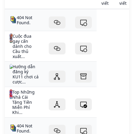
viết
viết
Tiền thưởng chào mừng sòng bạc trực tuyến không có ti
Site Maintenance
404 Not
WPT Global vs GGPoker: Bạn nên chọn nền tảng poker n
Found.
- YouTube
KeoNhaCai 🎖️ Tỷ lệ kèo nhà cái trực tiếp Kèo bóng đá h
Cuộc đua
Bienvenue sur le site du CAR-SPAW-RAC
gay cấn
dành cho
Cách bắt đầu chơi bài xì phé trực tuyến vào năm 2025: 
Cầu thủ
404 Not Found.
xuất...
m88 cá cược trực tuyến
Hướng dẫn
Timothy Chung: Từ tiệc sinh nhật đến nhà vô địch WPT P
đăng ký
Chơi bài xì phé trực tuyến trên Android: Hướng dẫn năm
KU11 chơi cá
cược...
WPT Global có ứng dụng di động không?
Site Maintenance
Top Những
Nhà Cái
22bet – Trải Nghiệm Cá Cược Trực Tuyến Đẳng Cấp
Tặng Tiền
WPT Global vs GGPoker: Bạn nên chọn nền tảng poker n
Miễn Phí
Tập đoàn CEO Việt Nam Global
Khi...
404 Not Found.
404 Not
M88 Cá Cược Thể Thao Trực Tuyến
Found.