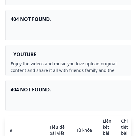
Điều khoản tiền thưởng toàn cầu của WPT: Tiền mặt được
Top Những Nhà Cái Tặng Tiền Miễn Phí Khi Đăng Ký 2024
đây
- YouTube
Dàn 3 càng đề khung 7 ngày nuôi tuần bất bại miễn phí
Doug Polk phải đối mặt với phản ứng dữ dội khi chơi tron
Ứng dụng sòng bạc trực tuyến hàng đầu năm 2025
Hướng dẫn rút tiền toàn cầu của WPT: Tiền mặt được thự
404 Not Found.
WPT Global vs GGPoker: Bạn nên chọn nền tảng poker n
404 NOT FOUND.
An cung Vũ Hoàng Thanh Tâm - An cung Hàn Quốc nhập
Fun88 Có Uy Tín Không? Sự Thật Về Nhà Cái Lâu Đời Châu
Top Những Nhà Cái Tặng Tiền Miễn Phí Khi Đăng Ký 2024
404
Top 10 nhà cái uy tín nhất chuyên cá cược bóng đá ⭐️ 20
- YouTube
2025 Vụ nổ WSOP! Các định dạng mới + Giải thưởng lớn n
M88 - Nhà Cái Cá Cược Trực Tuyến Uy Tín Hàng Đầu Châu
Top Những Nhà Cái Tặng Tiền Miễn Phí Khi Đăng Ký 2024
- YouTube
404 Not Found.
- YouTube
Bot Verification
- YOUTUBE
Top 10 nhà cái uy tín nhất chuyên cá cược bóng đá ⭐️ 20
Cách bắt đầu chơi bài xì phé trực tuyến vào năm 2025: 
Enjoy the videos and music you love upload original
content and share it all with friends family and the
world on YouTube.
404 NOT FOUND.
m88 cá cược thể thao trực tuyến
Liên
Chi
Top 6 Game Đánh Bài Online Rút Tiền Mặt Uy Tín Nhất 
Tiêu đề
kết
tiết
#
Từ khóa
bài viết
bài
bài
M88 Cá Cược Thể Thao Trực Tuyến