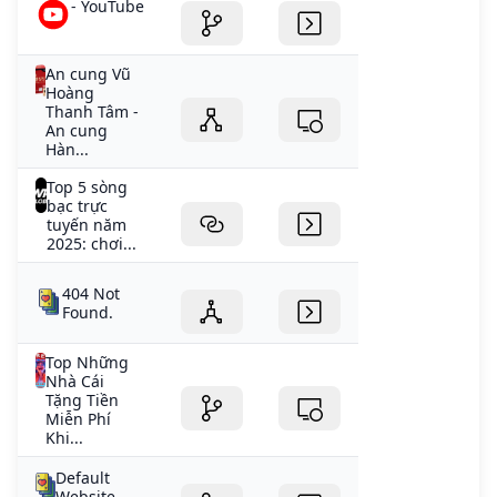
- YouTube
An cung Vũ
Hoàng
Thanh Tâm -
An cung
Hàn...
Top 5 sòng
bạc trực
tuyến năm
2025: chơi...
404 Not
Found.
Top Những
Nhà Cái
Tặng Tiền
Miễn Phí
Khi...
Default
Website