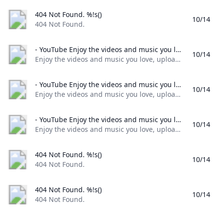
404 Not Found. %!s()
10/14
404 Not Found.
- YouTube Enjoy the videos and music you love upload original content and share it all with friends family and the world on YouTube.
10/14
Enjoy the videos and music you love, upload original content, and share it all with friends, family, and the world on YouTube.
- YouTube Enjoy the videos and music you love upload original content and share it all with friends family and the world on YouTube.
10/14
Enjoy the videos and music you love, upload original content, and share it all with friends, family, and the world on YouTube.
- YouTube Enjoy the videos and music you love upload original content and share it all with friends family and the world on YouTube.
10/14
Enjoy the videos and music you love, upload original content, and share it all with friends, family, and the world on YouTube.
404 Not Found. %!s()
10/14
404 Not Found.
404 Not Found. %!s()
10/14
404 Not Found.