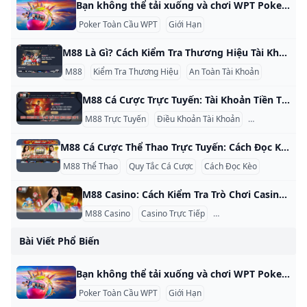
Tôi có thể chơi GGPoker ở Mỹ không?
Sách hướng dẫn giải đấu WPT Playground 2024
m88
404 Not Found.
WPT Global Cow Boy: Quan điểm của người chơi
Bạn không thể tải xuống và chơi WPT Poker Global ở các quốc gia và khu vực bên dưới Người chơi ở hơn 100 quốc gia có thể truy cập WPT Global Poker, nhưng có những hạn chế cụ thể dựa trên quy định của địa phương. Tại sao bạn không thể tải xuống và chơi WPT Poker Global ở các quốc gia và khu vực bên dưới Các quốc gia có thể truy cập WPT Global Người chơi có thể đăng ký và tải xuống WPT Global từ các khu vực sau:
Sòng bạc toàn cầu WPT: Một cuộc phiêu lưu đầy thú vị
Tổng giải thưởng của WPT Prime Đài Loan là bao nhiêu
Fun88 Có Uy Tín Không? Sự Thật Về Nhà Cái Lâu Đời Châu
Poker toàn cầu có phải là tiền thật không?
Tập đoàn CEO Việt Nam Global
Poker Toàn Cầu WPT
Giới Hạn
m88 đăng nhập
Timothy Chung: Từ tiệc sinh nhật đến nhà vô địch WPT P
Cách bắt đầu chơi bài xì phé trực tuyến vào năm 2025: 
Fun88 Có Uy Tín Không? Sự Thật Về Nhà Cái Lâu Đời Châu
- YouTube
Cách chơi WPT Global trên máy tính của bạn 2024
Lễ hội mùa xuân toàn cầu WPT: 7.000.000 đô la giải thư
Sự ra đời của sòng bạc trực tuyến đã tác động đến trò ch
M88 Là Gì? Cách Kiểm Tra Thương Hiệu Tài Khoản Và Điều Khoản M88 Là Gì? Cách Kiểm Tra Thương Hiệu, Tài Khoản Và Điều Khoản M88 là một thương hiệu cung cấp các sản phẩm cá cược thể thao và trò chơi casino trực tuyến. Trang chính thức hiện phân chia nội dung thành nhiều nhóm như thể thao, thể thao điện tử, casino trực tiếp, trò chơi casino, chương trình khuyến mãi, phương thức thanh toán và công cụ chơi có trách nhiệm.
Bot Verification
Cách chơi WPT Global trên máy tính của bạn 2024
- YouTube
WPT Global vs GGPoker: Bạn nên chọn nền tảng poker n
- YouTube
M88 Cá Cược Thể Thao Trực Tuyến
M88
Kiểm Tra Thương Hiệu
An Toàn Tài Khoản
Mẹo mới toàn cầu của WPT: Xem trước cá cược tuần 6 c
Một số vụ bê bối và tranh cãi nổi tiếng về roulette trong s
Phil Ivey tổ chức trò chơi gặp gỡ lễ hội tại Wynn Las Veg
Cách tải xuống đăng ký và Master WPT Global: 2025 Guid
404 Not Found.
M88 - Nhà cái cá cược trực tuyến uy tín hàng đầu Việt N
Top Những Nhà Cái Tặng Tiền Miễn Phí Khi Đăng Ký 2024
M88 Cá Cược Trực Tuyến: Tài Khoản Tiền Thưởng Và Quy Trình Rút M88 Cá Cược Trực Tuyến: Tài Khoản, Tiền Thưởng Và Quy Trình Rút M88 cá cược trực tuyến bao gồm nhiều sản phẩm có quy tắc khác nhau. Người dùng cần tách biệt quy tắc tài khoản, quy tắc từng trò chơi, điều kiện tiền thưởng và quy trình thanh toán. Một kết quả thắng được ghi nhận trong tài khoản không có nghĩa toàn bộ số dư có thể rút ngay.
404 Not Found.
- YouTube
Cách giành chiến thắng tại trực tuyến Blackjack: Chiến 
404 Not Found.
Cách đủ điều kiện tham gia các sự kiện trực tuyến của 
M88 Trực Tuyến
Điều Khoản Tài Khoản
Nạp Rút M88
Ai có nhiều vòng tay WSOP nhất?
Lịch trình giải đấu toàn cầu WPT 2025
Timothy Chung: Từ tiệc sinh nhật đến nhà vô địch WPT P
Phil Ivey tổ chức trò chơi gặp gỡ lễ hội tại Wynn Las Veg
m88 casino
Đánh giá về Everygame Poker: Hướng dẫn chơi Poker trự
M88 Cá Cược Thể Thao Trực Tuyến: Cách Đọc Kèo Và Quy Tắc Thanh Toán M88 Cá Cược Thể Thao Trực Tuyến: Cách Đọc Kèo Và Quy Tắc Thanh Toán M88 cá cược thể thao trực tuyến cung cấp nhiều thị trường trước trận và trong trận. Mỗi lựa chọn có quy tắc thanh toán riêng, vì vậy người dùng cần kiểm tra môn thể thao, giải đấu, thời gian, loại kèo và điều kiện của vé trước khi xác nhận. Nguyên tắc an toàn: Không có kèo nào bảo đảm thắng.
Institució La Farga. Escola concertada a Sant Cugat del Va
Nạp Tiền M88 Siêu Nhanh: Bí Kíp 5 Phút Vào Tài Khoản!
Lịch trình giải đấu toàn cầu WPT 2025
M88 Thể Thao
Quy Tắc Cá Cược
Cách Đọc Kèo
Cảnh báo từ hệ thống
M88 Cá Cược Thể Thao Trực Tuyến
m88
M88 Casino: Cách Kiểm Tra Trò Chơi Casino Trực Tiếp Và Tiền Thưởng M88 Casino: Cách Kiểm Tra Trò Chơi, Casino Trực Tiếp Và Tiền Thưởng M88 Casino gồm nhiều nhóm trò chơi tự động và casino trực tiếp. Người dùng nên kiểm tra nhà cung cấp, luật, bảng trả thưởng, giá trị mỗi lượt và điều kiện tiền thưởng trước khi chơi. Đồ họa đẹp hoặc số lượng trò chơi lớn không chứng minh kết quả có lợi cho người chơi. Lưu ý: Casino là hoạt động có rủi ro mất tiền.
Điều khoản tiền thưởng toàn cầu của WPT: Tiền mặt được
Top 10 nhà cái uy tín nhất chuyên cá cược bóng đá ⭐️ 20
Poker toàn cầu có phải là tiền thật không?
Roulette đóng vai trò gì trong văn hóa đại chúng chẳng
404 Not Found.
M88 Casino
Casino Trực Tiếp
Kiểm Tra Trò Chơi
Top 5 sòng bạc trực tuyến năm 2025: chơi ở đâu và giành
An cung Vũ Hoàng Thanh Tâm - An cung Hàn Quốc nhập
m88
m88 cá cược trực tuyến
m88 cá cược thể thao trực tuyến
Bài Viết Phổ Biến
- YouTube
Tương lai của trò chơi roulette là gì?
Phil Ivey tổ chức trò chơi gặp gỡ lễ hội tại Wynn Las Veg
404 Not Found.
Quy tắc mới cho Thiên đường WSOP: Thiết bị điện tử và H
Bienvenue sur le site du CAR-SPAW-RAC
- YouTube
Không có tiền gửi miễn phí tại WPT Global - chơi mà khôn
Máy Chủ M88 Ở Đâu?
m88
Khi nào và tại sao số 0 kép được thêm vào bánh xe roule
Bạn không thể tải xuống và chơi WPT Poker Global ở các quốc gia và khu vực bên dưới Người chơi ở hơn 100 quốc gia có thể truy cập WPT Global Poker, nhưng có những hạn chế cụ thể dựa trên quy định của địa phương. Tại sao bạn không thể tải xuống và chơi WPT Poker Global ở các quốc gia và khu vực bên dưới Các quốc gia có thể truy cập WPT Global Người chơi có thể đăng ký và tải xuống WPT Global từ các khu vực sau:
- YouTube
404 Not Found.
- YouTube
WPT Global vs GGPoker: Bạn nên chọn nền tảng poker n
Đủ điều kiện tham quan Red Dragon Poker Tour Jeju 2025
404 Not Found.
Poker Toàn Cầu WPT
Giới Hạn
Dàn 3 càng đề khung 7 ngày nuôi tuần bất bại miễn phí
Trang Chủ - CÔNG TY TNHH MTV VÀNG BẠC ĐÁ QUÝ SÀI G
Đánh giá về Everygame Poker: Hướng dẫn chơi Poker trự
- YouTube
404 Not Found.
22bet – Trải Nghiệm Cá Cược Trực Tuyến Đẳng Cấp