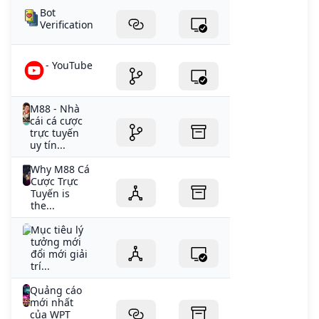
Bot
Verification
- YouTube
M88 - Nhà
cái cá cược
trực tuyến
uy tín...
Why M88 Cá
Cược Trực
Tuyến is
the...
Mục tiêu lý
tưởng mới
đổi mới giải
trí...
Quảng cáo
mới nhất
của WPT