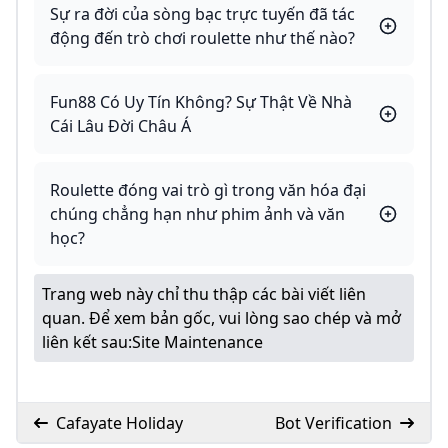
404 Not Found.
Institució Mallorca. Escola concertada al Parc Bit (Mall
Chơi Tiến Lên Miền Nam Offline: Hướng Dẫn Tải Game 
Tiền thưởng chào mừng sòng bạc trực tuyến không có 
James Obst giành chức vô địch WPT Australia và già
Sự ra đời của sòng bạc trực tuyến đã tác
Đối tác toàn cầu của WPT với Câu lạc bộ bài Poker & Sò
Cảnh báo từ hệ thống
Những quốc gia nào có thể chơi WPTGlobal vào năm 2
Texas Holdem Flop có nghĩa là gì?
Cách giành chiến thắng tại các vị trí trực tuyến vào n
Keonhacai - Tỷ lệ kèo nhà cái kèo bóng đá trực tuyế
động đến trò chơi roulette như thế nào?
Nguồn gốc của cái tên Roulette là gì?
Máy đánh bạc trả tiền thật mà không cần đặt cọc Chơi
Phil Ivey tổ chức trò chơi gặp gỡ lễ hội tại Wynn Las V
Bạn có biết trò chơi poker trực tuyến WPTGO
Ai đã phát minh ra trò chơi roulette?
Top Những Nhà Cái Tặng Tiền Miễn Phí Khi Đăng Ký 
- YouTube
Doug Polk phải đối mặt với phản ứng dữ dội khi chơi t
Top 5 Nhà Cái Uy Tín Nhất Việt Nam 2024
Top 6 Game Đánh Bài Online Rút Tiền Mặt Uy Tín Nhâ
404 Not Found.
404 Not Found.
404 Not Found.
Máy đánh bạc trả tiền thật mà không cần đặt cọc Chơi
Fun88 Có Uy Tín Không? Sự Thật Về Nhà
Welcome for88
Top 6 Game Đánh Bài Online Rút Tiền Mặt Uy Tín Nhâ
Hướng dẫn rút tiền toàn cầu của WPT: Tiền mặt được t
Cái Lâu Đời Châu Á
- YouTube
- YouTube
Hyper Dash trong WPT Global là gì? Đi sâu vào hành
Roulette đóng vai trò gì trong văn hóa đại
chúng chẳng hạn như phim ảnh và văn
học?
m88 casino
m88 casino
Trang web này chỉ thu thập các bài viết liên
Frank Stepuchin dẫn đầu RRPO WPT Seminole 2024 sau
Sòng bạc tiền thưởng hàng đầu không có tiền gửi vào 
quan. Để xem bản gốc, vui lòng sao chép và mở
Sự trở lại của Shevliakov giành giải thưởng hàng triệ
Mục tiêu lý tưởng mới đổi mới giải trí cùng trang thể 
liên kết sau:
Site Maintenance
Casino online - Thế giới cá cược trực tuyến đẳng cấp
Bạn có thể chơi WPT Global ở đâu? Các quốc gia được h
Những quốc gia nào có thể chơi WPTGlobal vào năm 2
m88
Ứng dụng sòng bạc trực tuyến hàng đầu năm 2025
Các giải đấu hàng ngày từ WPT Global
Đủ điều kiện tham quan Red Dragon Poker Tour Jeju 2
Một phát bắn - Giải đấu Freezeout của WPT Global
Top 6 Game Đánh Bài Online Rút Tiền Mặt Uy Tín Nhâ
Rake Chase là gì?
Cafayate Holiday
Bot Verification
Vincent Meli tăng lên 100.000 với K♣️ J♣️ Francois Tosques
Sự ra đời của sòng bạc trực tuyến đã tác động đến trò
Top Những Nhà Cái Tặng Tiền Miễn Phí Khi Đăng Ký 20