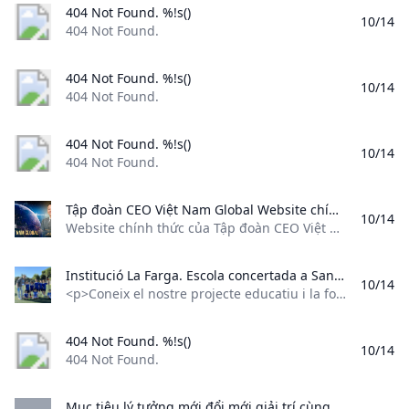
404 Not Found. %!s()
10/14
404 Not Found.
404 Not Found. %!s()
10/14
404 Not Found.
404 Not Found. %!s()
10/14
404 Not Found.
Tập đoàn CEO Việt Nam Global Website chính thức của Tập đoàn CEO Việt Nam Global (CVG Group)
10/14
Website chính thức của Tập đoàn CEO Việt Nam Global (CVG Group) Tập đoàn CEO Việt Nam ra đời với sứ mệnh “Nơi hội tụ những con người giá trị, những sản phẩm giá trị, để lan tỏa giá trị”. Tập đoàn CEO Việt Nam không ngừng hoàn thiện về hệ thống nhân sự, tìm kiếm, nâng cấp, các sản phẩm, dịch vụ trong nước và quốc tế nhằm mang tới cho hệ thống khách hàng của Tập đoàn ngày càng hạnh phúc, an lạc.
Institució La Farga. Escola concertada a Sant Cugat del Vallés Coneix el nostre projecte educatiu i la formació humana que impartim a La Farga. Informat del nostre procés de matriculació aquí. +
10/14
<p>Coneix el nostre projecte educatiu i la formació humana que impartim a La Farga. Informa’t del nostre procés de matriculació, aquí. +</p>
404 Not Found. %!s()
10/14
404 Not Found.
Mục tiêu lý tưởng mới đổi mới giải trí cùng trang thể thao Bongdalu Cùng tìm hiểu ngay sự đổi mới về Bongdalu cùng với mục tiêu mới được đề ra kết hợp với phương châm hoạt động mới.