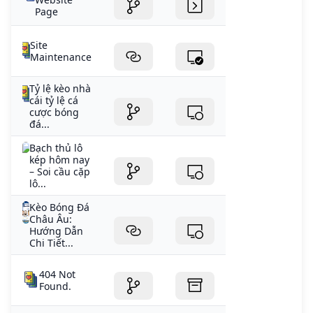
Page
Site
Maintenance
Tỷ lệ kèo nhà
cái tỷ lệ cá
cược bóng
đá...
Bạch thủ lô
kép hôm nay
– Soi cầu cặp
lô...
Kèo Bóng Đá
Châu Âu:
Hướng Dẫn
Chi Tiết...
404 Not
Found.