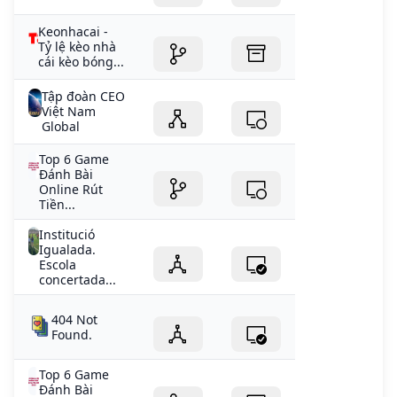
Keonhacai -
Tỷ lệ kèo nhà
cái kèo bóng...
Tập đoàn CEO
Việt Nam
Global
Top 6 Game
Đánh Bài
Online Rút
Tiền...
Institució
Igualada.
Escola
concertada...
404 Not
Found.
Top 6 Game
Đánh Bài