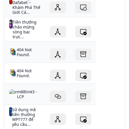
Dafabet –
Khám Phá Thế
Giới Cá...
Tiền thưởng
chào mừng
sòng bạc
trực...
404 Not
Found.
404 Not
Found.
m88link3 -
LCP
Sử dụng mã
tiền thưởng
WPT777 để
yêu cầu...