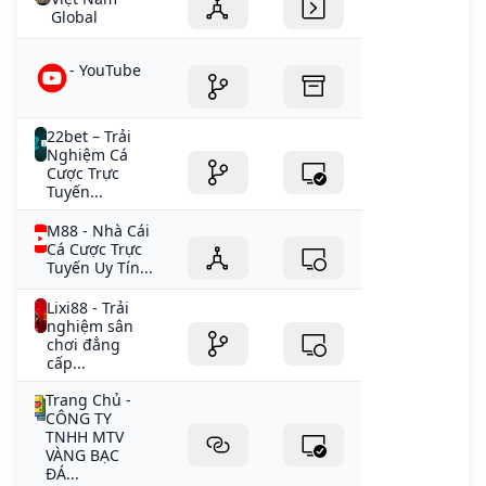
Top Những Nhà Cái Tặng Tiền Miễn Phí Khi Đăng Ký 2024
Global
Những quốc gia nào có thể chơi WPTGlobal vào năm 202
Bạn không thể tải xuống và chơi WPT Poker Global ở các
- YouTube
Phần thưởng chào mừng mới của WPT Global: lên tới $ 
Ngôi sao đang lên của Brazil gây sốc cho tất cả mọi ngư
Một người phụ nữ hướng dẫn lựa chọn đồ chơi tình dục
22bet – Trải
Nghiệm Cá
Cược Trực
Tuyến...
M88 - Nhà Cái
Cá Cược Trực
Tuyến Uy Tín...
Lixi88 - Trải
nghiệm sân
chơi đẳng
cấp...
Trang Chủ -
CÔNG TY
TNHH MTV
VÀNG BẠC
ĐÁ...