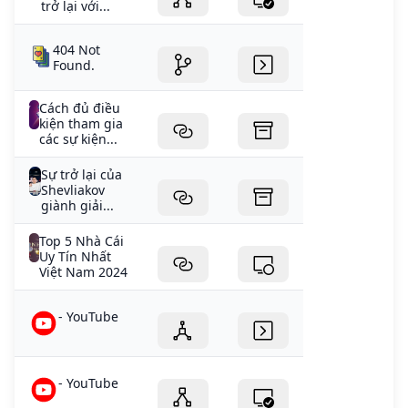
trở lại với...
404 Not
Found.
Cách đủ điều
kiện tham gia
các sự kiện...
Sự trở lại của
Shevliakov
giành giải...
Top 5 Nhà Cái
Uy Tín Nhất
Việt Nam 2024
- YouTube
- YouTube