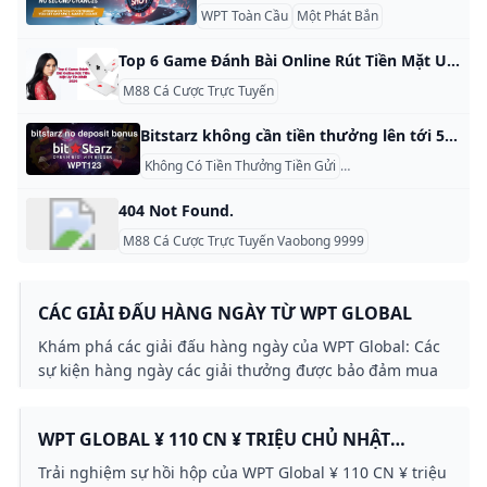
Bạn có biết trò chơi poker trực tuyến WPTGO
404 Not Found.
WPT Toàn Cầu
Một Phát Bắn
Giải Đấu Đóng 
Chơi Tiến Lên Miền Nam Offline: Hướng Dẫn Tải Game và
Texas Holdem Flop có nghĩa là gì?
- YouTube
Quảng cáo mới nhất của WPT Global: vé cho một số tiền 
- YouTube
M88 Là Gì? Cách Kiểm Tra Thương Hiệu Tài Khoản Và Điề
m88 casino
WPT Global có ứng dụng di động không?
Radio Nagarik - The Most Comprehensive No. 1 Radio Sta
Top 6 Game Đánh Bài Online Rút Tiền Mặt Uy Tín Nhất 2024 - Complete Sports Top 6 game đánh bài online uy tín 2024 tại Việt Nam. Rút tiền thật an toàn trên Iwin, K8 và nhiều nền tảng khác với đa dạng trò chơi. Kristina Briggs0October 14, 2024 6:55 pm 1xBet – N1 casino trực tuyến uy tín BK8 – Top casino trực tuyến Dafabet – Game đánh bài uy tín Fun88 – Trang poker uy tín WE88 – Baccarat trực tuyến uy tín W88 – App đánh bài uy tín HappyLuke – Game bài uy tín nhất hiện nay M88 – Trang web trò chơi bài phổ biến nhất Top casino trực tuyến để chơi game đánh bài online tại Việt Nam Bây giờ khi chúng ta đã hiểu về 6 trò chơi bài trực tuyến đáng tin cậy nhất tại Việt Nam, điều quan trọng là phải nêu bật những sòng bạc trực tuyến hàng đầu nơi có thể chơi những trò chơi bài đó.
Top 6 Game Đánh Bài Online Rút Tiền Mặt Uy Tín Nhất 
WPT Global ¥ 110 CN ¥ triệu Chủ nhật Hyper PKO Show
WSOP USA Top 8 Câu hỏi thường gặp
Làm cho Phil Ivey cười có thể biến thành một ngày trả lươ
M88 Cá Cược Trực Tuyến
Một phát bắn - Giải đấu Freezeout của WPT Global
- YouTube
Cafayate Holiday
m88 đăng nhập
404 Not Found.
Một phát bắn - Giải đấu Freezeout của WPT Global
Sử dụng đô la hộ chiếu toàn cầu WPT để vào các sự kiện 
Bitstarz không cần tiền thưởng lên tới 5 BTC và 200 vòng quay miễn phí Mở khóa Mã thưởng BitStarz: Hướng dẫn cho người chơi Poker Nếu bạn đang tìm cách nâng cao trải nghiệm chơi trò chơi trực tuyến của mình, Mã thưởng BitStarzÂ mang đến cơ hội thú vị cho người chơi mới. Hướng dẫn này sẽ hướng dẫn bạn những lợi ích của việc sử dụng mã khuyến mãi BitStarz, cách nhận tiền thưởng và lý do tại sao đây là lựa chọn tuyệt vời cho những người đam mê poker.
Tương lai của trò chơi roulette là gì?
404 Not Found.
Đủ điều kiện cho sự kiện chính của WPT Global thông qu
Trang Chủ - CÔNG TY TNHH MTV VÀNG BẠC ĐÁ QUÝ SÀI G
Không Có Tiền Thưởng Tiền Gửi
Tiền Thưởng Bitstarz
M88 Casino: Cách Kiểm Tra Trò Chơi Casino Trực Tiếp Và
Tùy chọn thanh toán tại EVERYGAME Poker: Giao dịch n
404 Not Found.
m88 casino
m88 đăng nhập
- YouTube
- YouTube
- YouTube
404 Not Found.
Cuộc thi Discord nóng lên: Hãy tham gia hành động!
Điều khoản tiền thưởng toàn cầu của WPT: Tiền mặt được
404 Not Found.
Cách đủ điều kiện tham gia các sự kiện trực tuyến của 
Paulius Plausinaitis thắng GGMmillion$ SHR với số tiền 
- YouTube
M88 Cá Cược Trực Tuyến Vaobong 9999
Keonhacai - Tỷ lệ kèo nhà cái kèo bóng đá trực tuyến hô
Một số vụ bê bối và tranh cãi nổi tiếng về roulette trong s
Trang Chủ - CÔNG TY TNHH MTV VÀNG BẠC ĐÁ QUÝ SÀI G
m88 đăng nhập
Đánh giá về Everygame Poker: Hướng dẫn chơi Poker trự
m88 casino
m88 đăng nhập
Đánh giá về Everygame Poker: Hướng dẫn chơi Poker trự
Đánh giá về Everygame Poker: Hướng dẫn chơi Poker trự
Cách giành chiến thắng tại các vị trí trực tuyến vào năm 
Điều khoản tiền thưởng toàn cầu của WPT: Tiền mặt được
An cung Vũ Hoàng Thanh Tâm - An cung Hàn Quốc nhập
- YouTube
Cuộc thi Discord nóng lên: Hãy tham gia hành động!
Top 10 nhà cái uy tín nhất chuyên cá cược bóng đá ⭐️ 20
Lễ hội mùa xuân toàn cầu WPT: 7.000.000 đô la giải thư
Mục tiêu lý tưởng mới đổi mới giải trí cùng trang thể th
CÁC GIẢI ĐẤU HÀNG NGÀY TỪ WPT GLOBAL
- YouTube
Ngôi sao đang lên của Brazil gây sốc cho tất cả mọi ngư
Một người phụ nữ hướng dẫn lựa chọn đồ chơi tình dục
Paulius Plausinaitis thắng GGMmillion$ SHR với số tiền 
404 Not Found.
- YouTube
m88 casino
Martin Tsvetanov giành chiến thắng trong sự kiện chính 
Top 5 sòng bạc trực tuyến năm 2025: chơi ở đâu và giành
Khám phá các giải đấu hàng ngày của WPT Global: Các
404 Not Found.
Những quốc gia nào có thể chơi WPTGlobal vào năm 202
404 Not Found.
m88link3 - LCP
Fun88 có uy tín không? Sự thật cần biết ngay
Tỷ lệ kèo nhà cái tỷ lệ cá cược bóng đá trực tiếp hôm nay
Tùy chọn thanh toán tại EVERYGAME Poker: Giao dịch n
sự kiện hàng ngày các giải thưởng được bảo đảm mua
Những quốc gia nào có thể chơi WPTGlobal vào năm 202
Nhà tài trợ Tiêu đề WPT Global Now cho Triton Poker Sup
- YouTube
Làm cho Phil Ivey cười có thể biến thành một ngày trả lươ
Lễ hội mùa xuân toàn cầu WPT: 7.000.000 đô la giải thư
Timothy Chung: Từ tiệc sinh nhật đến nhà vô địch WPT P
đa dạng và bảo mật mạnh mẽ trong môi trường du lịch
Cory Zeidman nhận tội về kế hoạch gian lận cá cược thể 
Top 5 sòng bạc trực tuyến năm 2025: chơi ở đâu và giành
M88 Là Gì? Cách Kiểm Tra Thương Hiệu Tài Khoản Và Điề
TP trong WPT poker là gì?
m88
Texas Holdem Flop có nghĩa là gì?
poker thế giới đáng tin cậy.
Công nghệ đã ảnh hưởng đến trò chơi roulette như thế 
Cách bắt đầu chơi bài xì phé trực tuyến vào năm 2025: 
Bạn có thể chơi WPT Global ở đâu? Các quốc gia được hỗ 
Poker toàn cầu có phải là tiền thật không?
Sách hướng dẫn giải đấu WPT Playground 2024
WPT GLOBAL ¥ 110 CN ¥ TRIỆU CHỦ NHẬT
Cách tải xuống WPTGO và bắt đầu
Dàn 3 càng đề khung 7 ngày nuôi tuần bất bại miễn phí
- YouTube
404 Not Found.
Congopage - Congopage.com est un portail d’information 
Frank Stepuchin dẫn đầu RRPO WPT Seminole 2024 sau n
M88 Cá Cược Thể Thao Trực Tuyến
HYPER PKO SHOWDOWN
Top 6 Game Đánh Bài Online Rút Tiền Mặt Uy Tín Nhất 
Hướng dẫn sự kiện WPT Paris 2024
WPT Global Cow Boy: Quan điểm của người chơi
Trải nghiệm sự hồi hộp của WPT Global ¥ 110 CN ¥ triệu
Phil Ivey tổ chức trò chơi gặp gỡ lễ hội tại Wynn Las Veg
- YouTube