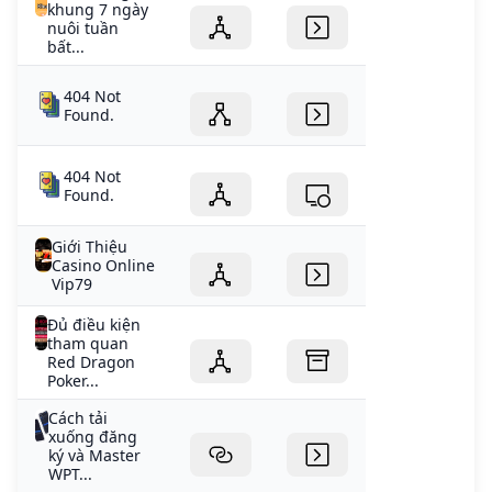
khung 7 ngày
nuôi tuần
bất...
404 Not
Found.
404 Not
Found.
Giới Thiệu
Casino Online
Vip79
Đủ điều kiện
tham quan
Red Dragon
Poker...
Cách tải
xuống đăng
ký và Master
WPT...