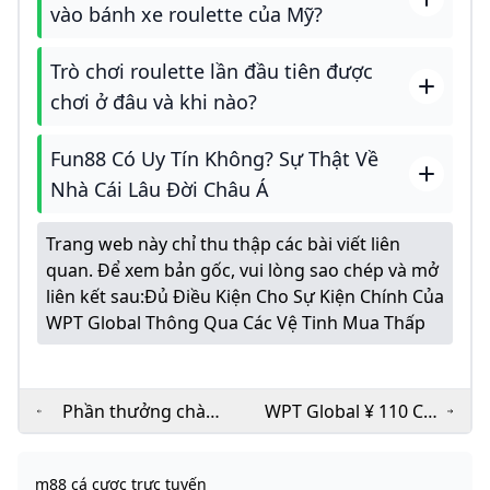
vào bánh xe roulette của Mỹ?
Top 6 Game Đánh Bài Online Rút Tiền Mặt Uy Tín Nhâ
Các quy tắc và lựa chọn cá cược ban đầu cho roulette là
Trò chơi roulette lần đầu tiên được
chơi ở đâu và khi nào?
Fun88 Có Uy Tín Không? Sự Thật Về
Nhà Cái Lâu Đời Châu Á
m88 cá cược trực tuyến
Trang web này chỉ thu thập các bài viết liên
Fun88 Có Uy Tín Không? Sự Thật Về Nhà Cái Lâu Đời C
quan. Để xem bản gốc, vui lòng sao chép và mở
Bạch thủ lô kép hôm nay – Soi cầu cặp lô kép đẹp nhất
liên kết sau:
Đủ Điều Kiện Cho Sự Kiện Chính Của
Máy Chủ M88 Ở Đâu?
WPT Global Thông Qua Các Vệ Tinh Mua Thấp
WPT Global vs GGPoker: Bạn nên chọn nền tảng poker
m88
Dàn 3 càng đề khung 7 ngày nuôi tuần bất bại miễn ph
Default Website Page
Top 6 Game Đánh Bài Online Rút Tiền Mặt Uy Tín Nhâ
Cách đủ điều kiện tham gia các sự kiện trực tuyến củ
Phần thưởng chào
WPT Global ¥ 110 CN
- YouTube
M88 Cá Cược Trực Tuyến: Tài Khoản Tiền Thưởng Và Qu
mừng mới của WPT
¥ triệu Chủ nhật
Giới Thiệu Casino Online Vip79
- YouTube
Global: lên tới $ 3580
Hyper PKO
m88 casino
Các quy tắc và lựa chọn cá cược ban đầu cho roulette là
m88 cá cược trực tuyến
404 Not Found.
phần thưởng
Showdown