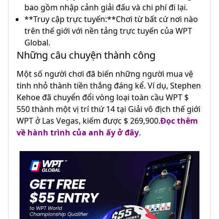
bao gồm nhập cảnh giải đấu và chi phí đi lại.
**Truy cập trực tuyến:**Chơi từ bất cứ nơi nào
trên thế giới với nền tảng trực tuyến của WPT
Global.
Những câu chuyện thành công
Một số người chơi đã biến những người mua vệ
tinh nhỏ thành tiền thắng đáng kể. Ví dụ, Stephen
Kehoe đã chuyển đổi vòng loại toàn cầu WPT $
550 thành một vị trí thứ 14 tại Giải vô địch thế giới
WPT ở Las Vegas, kiếm được $ 269,900.
Đọc thêm
về hành trình của anh ấy ở đây
.