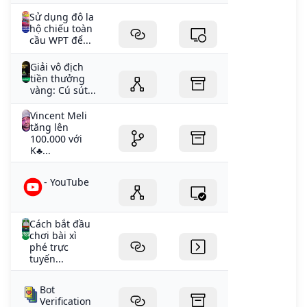
Sử dụng đô la
hộ chiếu toàn
cầu WPT để...
Giải vô địch
tiền thưởng
vàng: Cú sút...
Vincent Meli
tăng lên
100.000 với
K♣️...
- YouTube
Cách bắt đầu
chơi bài xì
phé trực
tuyến...
Bot
Verification