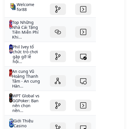
Welcome
for88
Top Những
Nhà Cái Tặng
Tiền Miễn Phí
Khi...
Phil Ivey tổ
chức trò chơi
gặp gỡ lễ
hội...
An cung Vũ
Hoàng Thanh
Tâm - An cung
Hàn...
WPT Global vs
GGPoker: Bạn
nên chọn
nền...
Giới Thiệu
Casino