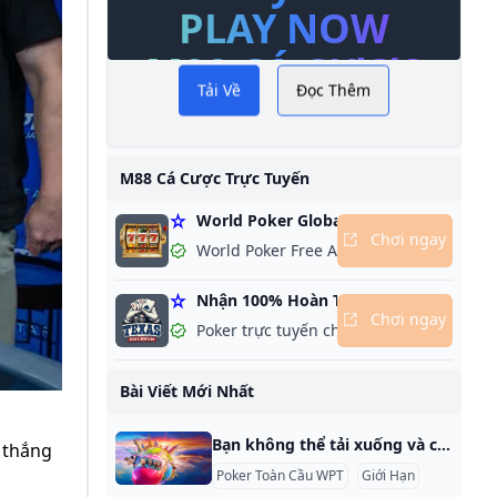
M88 - Nhà Cái Cá Cược Trực Tuyến Uy Tín Hàn
Tỷ lệ kèo nhà cái tỷ lệ cá cược bóng đá trực t
AY NOW
Mục tiêu lý tưởng mới đổi mới giải trí cùng tr
Soi cầu 3 càng miền Bắc - Rồng bạch kim chốt
CÁ CƯỢC
Giải vô địch WPT khơi dậy tinh thần của huyề
Hướng dẫn đăng ký KU11 chơi cá cược online t
Default Website Page
Tập đoàn CEO Việt Nam Global
Tải Về
Đọc Thêm
HAO TRỰC
Đối tác toàn cầu của WPT với Câu lạc bộ bài P
- YouTube
Đánh giá nhà cái - Tổng hợp đánh giá chất lượ
Top Những Nhà Cái Tặng Tiền Miễn Phí Khi Đă
UYẾN
- YouTube
Ai đã phát minh ra trò chơi roulette?
m88 cá cược thể thao trực tuyến
M88 Cá Cược Trực Tuyến
Doug Polk phải đối mặt với phản ứng dữ dội kh
Một số vụ bê bối và tranh cãi nổi tiếng về roule
Bot Verification
World Poker Global App
m88
Fun88 có uy tín không? Sự thật cần biết ngay
Chơi ngay
Tùy chọn thanh toán tại EVERYGAME Poker: Gi
- YouTube
World Poker Free App777
404 Not Found.
Đánh giá về Everygame Poker: Hướng dẫn chơi
Nhận 100% Hoàn Tiền Khi Nạp Lần Đầu
Đủ điều kiện tham quan Red Dragon Poker Tour
- YouTube
Chơi ngay
M88 Casino: Cách Kiểm Tra Trò Chơi Casino Tr
WSOP USA Top 8 Câu hỏi thường gặp
Poker trực tuyến chuyên nghiệp, giành 
Dàn 3 càng đề khung 7 ngày nuôi tuần bất bại
Sử dụng đô la hộ chiếu toàn cầu WPT để vào cá
WPT Global ¥ 110 CN ¥ triệu Chủ nhật Hyper
Sòng bạc toàn cầu WPT: Một cuộc phiêu lưu đầ
m88 cá cược trực tuyến
Bài Viết Mới Nhất
404 Not Found.
Vincent Meli tăng lên 100.000 với K♣️ J♣️ Francoi
Lịch thi WPT Châu Á Thái Bình Dương 2024-20
Top Những Nhà Cái Tặng Tiền Miễn Phí Khi Đă
Cách chơi WPT Global trên máy tính của bạn 2
WPT Global: Sự lựa chọn hàng đầu cho người 
m88
Bạn không thể tải xuống và chơi WPT Poker Global ở các quốc gia và khu vực bên dưới Người chơi ở hơn 100 quốc gia có thể truy cập WPT Global Poker, nhưng có những hạn chế cụ thể dựa trên quy định của địa phương. Tại sao bạn không thể tải xuống và chơi WPT Poker Global ở các quốc gia và khu vực bên dưới Các quốc gia có thể truy cập WPT Global Người chơi có thể đăng ký và tải xuống WPT Global từ các khu vực sau:
n thắng
Đủ điều kiện cho sự kiện chính của WPT Globa
m88 cá cược thể thao trực tuyến
404 Not Found.
Casino online - Thế giới cá cược trực tuyến đẳ
Poker Toàn Cầu WPT
Giới Hạn
Tập đoàn CEO Việt Nam Global
Các quy tắc và lựa chọn cá cược ban đầu cho ro
Một người phụ nữ hướng dẫn lựa chọn đồ chơi
Tiền thưởng chào mừng sòng bạc trực tuyến k