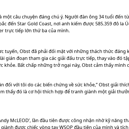
 là một câu chuyện đáng chú ý. Người đàn ông 34 tuổi đến t
 bắc đến Star Gold Coast, nơi anh kiếm được 585.359 đô la Ú
r trực tiếp lớn thứ ba của mình.
rực tuyến, Obst đã phải đối mặt với những thách thức đáng 
ài gián đoạn tham gia các giải đấu trực tiếp, thay vào đó t
ức khỏe. Bất chấp những trở ngại này, Obst cảm thấy mình 
ăn đối với tôi do các biến chứng về sức khỏe,” Obst giải thíc
 cảm thấy đó là cơ hội thích hợp để tranh giành một giải thư
‘Andy McLEOD’, lần đầu tiên được công nhận nhờ kỹ năng t
 giành được chiếc vòng tay WSOP đầu tiên của mình và tích