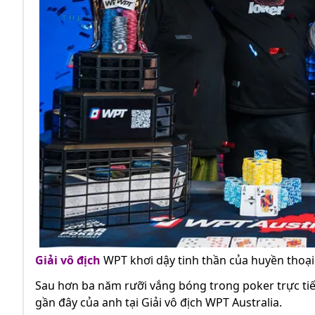
Top 6 Game Đánh Bài Online Rút Tiền Mặt Uy Tín Nhấ
Đánh Giá Nhà Cái M88 - Esporte Completo
Bạn có biết trò chơi poker trực tuyến WPTGO
Keonhacai - Tỷ lệ kèo nhà cái kèo bóng đá trực tuyến 
Nguồn gốc của cái tên Roulette là gì?
- YouTube
Phil Ivey tổ chức trò chơi gặp gỡ lễ hội tại Wynn Las V
Top Những Nhà Cái Tặng Tiền Miễn Phí Khi Đăng Ký 20
Tổng giải thưởng của WPT Prime Đài Loan là bao nhiêu
Cuộc đua gay cấn dành cho Cầu thủ xuất sắc nhất WPT
Máy Chủ M88 Ở Đâu?
404 Not Found.
404 Not Found.
M88 - Nhà cái cá cược trực tuyến uy tín hàng đầu Việt
404
WPT Global ¥ 110 CN ¥ triệu Chủ nhật Hyper PKO Sh
Giải vô địch
WPT khơi dậy tinh thần của huyền thoạ
Sau hơn ba năm rưỡi vắng bóng trong poker trực tiếp
gần đây của anh tại Giải vô địch WPT Australia.