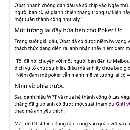
Obst nhanh chóng dẫn đầu về số chip vào Ngày thứ 3
người bạn cũ và giành chiến thắng trong sự kiện này
một tuần thành công như vậy.”
Một tương lai đầy hứa hẹn cho Poker Úc
Trong suốt giải đấu, Obst đã có được niềm hy vọng 
thách thức đang diễn ra, anh nhận thấy niềm đam mê 
“Tôi đã nói chuyện với một người bạn đến từ Melbour
dịch vụ tổ chức sự kiện, điều mà anh ấy chưa bao giờ 
“Niềm đam mê poker vẫn mạnh mẽ và tương lai có vẻ 
Nhìn về phía trước
Sau danh hiệu WPT và mùa hè thành công ở Las Vega
thắng đã giúp anh có được một suất tham dự
Giải v
thao mà anh yêu thích.
Mặc dù Obst hiện đang tập trung vào quần vợt và c