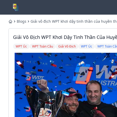
Blogs
Giải vô địch WPT khơi dậy tinh thần của huyền t
Home
m88 cá cược thể thao trực tuyến
m88 casino
Giải Vô Địch WPT Khơi Dậy Tinh Thần Của Huy
Kèo Bóng Đá Châu Âu: Hướng Dẫn Chi Tiết và Cách Đọ
m88link3 - LCP
Trang Chủ - CÔNG TY TNHH MTV VÀNG BẠC ĐÁ QUÝ SÀI
404 Not Found.
WPT Úc
WPT Toàn Cầu
Giải Vô Địch
WPT Úc
WPT Toàn Cầ
Giải vô địch thế giới WPT 2024 khai mạc tại Wynn Las Ve
Hướng dẫn sự kiện WPT Paris 2024
Fun88 Có Uy Tín Không? Sự Thật Về Nhà Cái Lâu Đời Ch
Hướng dẫn đăng ký KU11 chơi cá cược online tại Kubet
Martin Tsvetanov giành chiến thắng trong sự kiện chín
Keonhacai - Tỷ lệ kèo nhà cái kèo bóng đá trực tuyến 
Dàn 3 càng đề khung 7 ngày nuôi tuần bất bại miễn ph
Sòng bạc trực tuyến đáng tin cậy nhất: WPT Global
Top 6 Game Đánh Bài Online Rút Tiền Mặt Uy Tín Nhấ
Mẹo mới toàn cầu của WPT: Xem trước cá cược tuần 6
Institució La Farga. Escola concertada a Sant Cugat del 
WPT Global tổ chức sự kiện ở những quốc gia và khu v
TP trong WPT poker là gì?
Quy tắc mới cho Thiên đường WSOP: Thiết bị điện tử và
WPT Global ¥ 110 CN ¥ triệu Chủ nhật Hyper PKO Sh
Texas Holdem Flop có nghĩa là gì?
m88
m88 casino
404 Not Found.
Hướng Dẫn Chi Tiết Về Fun88 Đăng Nhập
Institució Mallorca. Escola concertada al Parc Bit (Mall
m88link3 - LCP