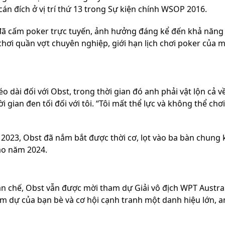
án đích ở vị trí thứ 13 trong Sự kiện chính WSOP 2016.
đã cấm poker trực tuyến, ảnh hưởng đáng kể đến khả năng
hơi quần vợt chuyên nghiệp, giới hạn lịch chơi poker của m
o dài đối với Obst, trong thời gian đó anh phải vật lộn cả v
 gian đen tối đối với tôi. “Tôi mất thể lực và không thể chơi
2023, Obst đã nắm bắt được thời cơ, lọt vào ba bàn chung 
ào năm 2024.
n chế, Obst vẫn được mời tham dự Giải vô địch WPT Austral
am dự của bạn bè và cơ hội cạnh tranh một danh hiệu lớn, a