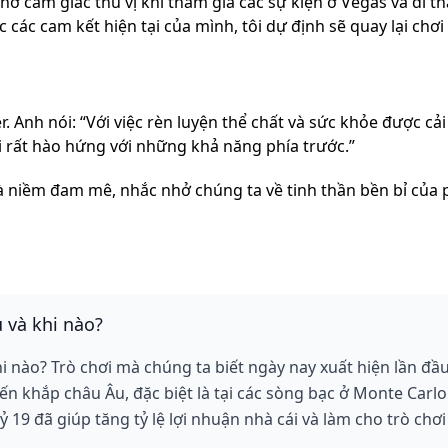
 nhớ cảm giác thú vị khi tham gia các sự kiện ở Vegas và đi 
c các cam kết hiện tại của mình, tôi dự định sẽ quay lại chơ
 Anh nói: “Với việc rèn luyện thể chất và sức khỏe được cải 
Tôi rất hào hứng với những khả năng phía trước.”
à niềm đam mê, nhắc nhở chúng ta về tinh thần bền bỉ của 
ất miễn phí
el Vallés
 2025 qua các vệ tinh toàn cầu WPT
ất 2024 - Complete Sports
u và khi nào?
p Và Tiền Thưởng
g Cấp
 là gì?
ion d’analyse et de débats sur le Congo-Brazzaville.
hi nào? Trò chơi mà chúng ta biết ngày nay xuất hiện lần đầu
iệu euro! Làm thế nào một cú sốc nghiệp dư mọi người ở Ept
llorca)
nh được 585.359 đô la Úc
 khắp châu Âu, đặc biệt là tại các sòng bạc ở Monte Carlo.
 Super High Roller Series
vị
 Hướng dẫn sự kiện
ỷ 19 đã giúp tăng tỷ lệ lợi nhuận nhà cái và làm cho trò ch
 các quốc gia và khu vực bên dưới