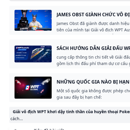
Cách chơi WPT Global trên máy tính của bạn 2024
Sòng bạc JP Poker ở Ireland
Institució Mallorca. Escola concertada al Parc Bit (Ma
Máy Chủ M88 Ở Đâu?
Frank Stepuchin dẫn đầu RRPO WPT Seminole 2024 s
JAMES OBST GIÀNH CHỨC VÔ ĐỊ
Account Suspended
404 Not Found.
GIÀNH ĐƯỢC 585.359 ĐÔ LA ÚC
Cảnh báo từ hệ thống
James Obst đã giành được danh hiệu
Cách giành chiến thắng tại trực tuyến Blackjack: Ch
Đủ điều kiện cho sự kiện chính của WPT Global thôn
tiên của mình tại Giải vô địch WPT Au
- YouTube
m88 cá cược thể thao trực tuyến
đáng chú ý là 585.359 đô la Úc
M88 Cá Cược Thể Thao Trực Tuyến
WSOP USA Top 8 Câu hỏi thường gặp
Đánh giá về Everygame Poker: Hướng dẫn chơi Poker
SÁCH HƯỚNG DẪN GIẢI ĐẤU WP
Sòng bạc tiền thưởng hàng đầu không có tiền gửi và
m88 cá cược thể thao trực tuyến
Giải vô địch WPT khơi dậy tinh thần của huyền thoạ
cung cấp thông tin chi tiết về Giải đ
WPT Global ¥ 110 CN ¥ triệu Chủ nhật Hyper PKO 
gồm lịch thi đấu phí tham dự cơ cấu g
Top Những Nhà Cái Tặng Tiền Miễn Phí Khi Đăng Ký 
404 Not Found.
trọng.
Top Những Nhà Cái Tặng Tiền Miễn Phí Khi Đăng Ký 
Timothy Chung: Từ tiệc sinh nhật đến nhà vô địch 
- YouTube
NHỮNG QUỐC GIA NÀO BỊ HẠN 
Chính sách bảo mật
Cách tải xuống WPTGO và bắt đầu
Nhà tài trợ Tiêu đề WPT Global Now cho Triton Poker
Một số quốc gia không được phép chơ
Phần thưởng chào mừng mới của WPT Global: lên tớ
KeoNhaCai 🎖️ Tỷ lệ kèo nhà cái trực tiếp Kèo bóng 
gia sau đây bị hạn chế:
WPT Global tổ chức sự kiện ở những quốc gia và kh
404 Not Found.
Chơi Game Bài Tiến Lên Miền Nam Miễn Phí
Tôi có thể chơi GGPoker ở Mỹ không?
Giải vô địch WPT khơi dậy tinh thần của huyền thoại Pok
- YouTube
cách...
m88 cá cược trực tuyến