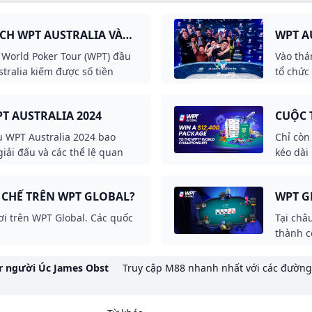
được 585.359 đô la Úc
llorca)
au ngày đầu tiên
CH WPT AUSTRALIA VÀ
WPT A
CỦA P
 World Poker Tour (WPT) đầu
Vào thá
iến lược cho năm 2025
g qua các vệ tinh mua thấp
stralia kiếm được số tiền
tổ chức
sau một
một cơ 
 trực tuyến của bạn
T AUSTRALIA 2024
CUỘC 
chơi po
o năm 2025: Chơi và giành chiến thắng mà không chi tiêu 
ĐỘNG
i Poker người Úc James Obst
ấu WPT Australia 2024 bao
Chỉ còn
Showdown
iải đấu và các thể lệ quan
kéo dài
2024 - Complete Sports
nóng lê
2024 - Complete Sports
WPT Prime UK
CHẾ TRÊN WPT GLOBAL?
WPT G
KHU V
 Super High Roller Series
i trên WPT Global. Các quốc
Tại châ
i $ 3580 phần thưởng
đá hôm nay
thành c
u vực nào?
Quốc đạ
sau đó 
er người Úc James Obst
Truy cập M88 nhanh nhất với các đường 
vực. Ch
rằng tr
siêu lớ