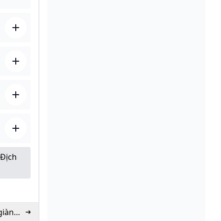
11 ứng dụng và trò chơi poker hay nhất dành 
Các quy tắc và lựa chọn cá cược ban đầu cho ro
Bot Verification
Mục tiêu lý tưởng mới đổi mới giải trí cùng tr
Tiền thưởng chào mừng sòng bạc trực tuyến k
M88 Cá Cược Thể Thao Trực Tuyến: Cách Đọc 
Quảng cáo mới nhất của WPT Global: vé cho mộ
Rake Chase là gì?
Top 5 sòng bạc trực tuyến năm 2025: chơi ở đâ
- YouTube
Đánh giá về Everygame Poker: Hướng dẫn chơi
Tiêu đề EPT củng cố danh tiếng của Stephen 
Lễ hội mùa xuân toàn cầu WPT: 7.000.000 đô l
Giải vô địch WPT Prime trở lại với Jereld Sam S
404 Not Found.
conomy Entertainment Sports TechnologyOpinion Science In
 Địch
giành