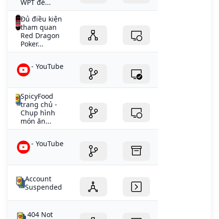
WPT để...
Lixi88 - Trải nghiệm sân chơi đẳng cấp với dịch vụ chuyê
Sự trở lại của Shevliakov giành giải thưởng hàng triệu 
Đủ điều kiện
tham quan
Luật Chơi Poker Online tại DA88
Red Dragon
Poker...
- YouTube
SpicyFood
trang chủ -
Chụp hình
món ăn...
- YouTube
Account
Suspended
404 Not