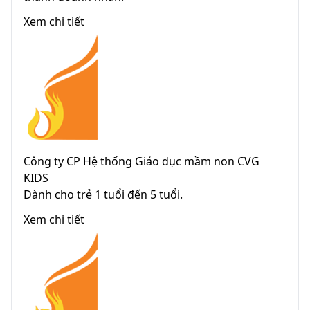
Xem chi tiết
Công ty CP Hệ thống Giáo dục mầm non CVG
KIDS
Dành cho trẻ 1 tuổi đến 5 tuổi.
Xem chi tiết