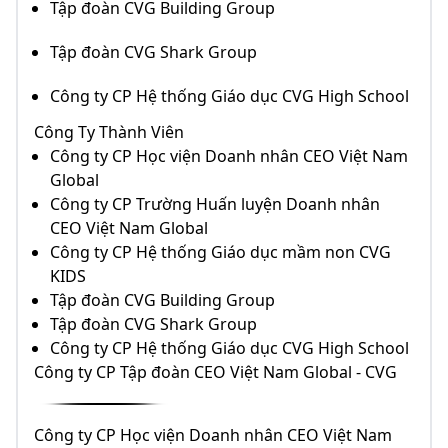
Tập đoàn CVG Building Group
Tập đoàn CVG Shark Group
Công ty CP Hệ thống Giáo dục CVG High School
Công Ty Thành Viên
Công ty CP Học viện Doanh nhân CEO Việt Nam
Global
Công ty CP Trường Huấn luyện Doanh nhân
CEO Việt Nam Global
Công ty CP Hệ thống Giáo dục mầm non CVG
KIDS
Tập đoàn CVG Building Group
Tập đoàn CVG Shark Group
Công ty CP Hệ thống Giáo dục CVG High School
Công ty CP Tập đoàn CEO Việt Nam Global - CVG
Công ty CP Học viện Doanh nhân CEO Việt Nam