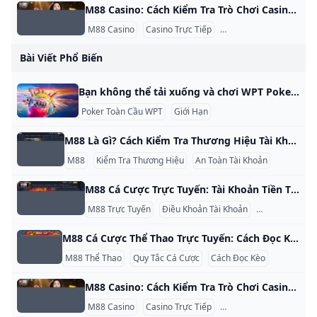
M88 Casino: Cách Kiểm Tra Trò Chơi Casino Trực Tiếp Và Tiền Thưởng M88 Casino: Cách Kiểm Tra Trò Chơi, Casino Trực Tiếp Và Tiền Thưởng M88 Casino gồm nhiều nhóm trò chơi tự động và casino trực tiếp. Người dùng nên kiểm tra nhà cung cấp, luật, bảng trả thưởng, giá trị mỗi lượt và điều kiện tiền thưởng trước khi chơi. Đồ họa đẹp hoặc số lượng trò chơi lớn không chứng minh kết quả có lợi cho người chơi. Lưu ý: Casino là hoạt động có rủi ro mất tiền.
Cách chơi WPT Global trên máy tính của bạn 2024
404 Not Found.
Phil Ivey tổ chức trò chơi gặp gỡ lễ hội tại Wynn Las Veg
SpicyFood trang chủ - Chụp hình món ăn Spicy Food Stud
Giải vô địch WPT khơi dậy tinh thần của huyền thoại Pok
M88 Casino
Casino Trực Tiếp
Kiểm Tra Trò Chơi
WPT Global Million Hyper PKO Showdown: Chi tiết & Hướ
Nguồn gốc của cái tên Roulette là gì?
m88 casino
m88 cá cược trực tuyến
m88
Bài Viết Phổ Biến
Trang Chủ - CÔNG TY TNHH MTV VÀNG BẠC ĐÁ QUÝ SÀI G
- YouTube
- YouTube
WPT Australia Returns: Thời điểm quan trọng của poker t
Top 6 Game Đánh Bài Online Rút Tiền Mặt Uy Tín Nhất 
M88 - Nhà Cái Cá Cược Trực Tuyến Uy Tín Hàng Đầu Châu
Institució La Farga. Escola concertada a Sant Cugat del Va
Top 10 nhà cái uy tín nhất chuyên cá cược bóng đá ⭐️ 20
Frank Stepuchin dẫn đầu RRPO WPT Seminole 2024 sau n
m88
M88 Cá Cược Trực Tuyến: Tài Khoản Tiền Thưởng Và Quy 
Bạn không thể tải xuống và chơi WPT Poker Global ở các quốc gia và khu vực bên dưới Người chơi ở hơn 100 quốc gia có thể truy cập WPT Global Poker, nhưng có những hạn chế cụ thể dựa trên quy định của địa phương. Tại sao bạn không thể tải xuống và chơi WPT Poker Global ở các quốc gia và khu vực bên dưới Các quốc gia có thể truy cập WPT Global Người chơi có thể đăng ký và tải xuống WPT Global từ các khu vực sau:
Roulette đóng vai trò gì trong văn hóa đại chúng chẳng
Cuộc thi Discord nóng lên: Hãy tham gia hành động!
Cách chơi WPT Global trên máy tính của bạn 2024
404 Not Found.
Chơi Game Bài Tiến Lên Miền Nam Miễn Phí
Giải vô địch WPT khơi dậy tinh thần của huyền thoại Pok
Poker Toàn Cầu WPT
Giới Hạn
Sòng bạc tiền thưởng hàng đầu không có tiền gửi vào nă
Ai đã phát minh ra trò chơi roulette?
Top 6 Game Đánh Bài Online Rút Tiền Mặt Uy Tín Nhất 
Phần thưởng chào mừng mới của WPT Global: lên tới $ 
Bạn có biết trò chơi poker trực tuyến WPTGO
Cảnh báo từ hệ thống
Vui Cùng Dafabet – Khám Phá Thế Giới Cá Cược Đẳng Cấ
- YouTube
Ai đã phát minh ra trò chơi roulette?
Quy tắc mới cho Thiên đường WSOP: Thiết bị điện tử và H
Giải vô địch WPT khơi dậy tinh thần của huyền thoại Pok
Institució Igualada. Escola concertada de 0 a 18 anys a Jo
M88 Là Gì? Cách Kiểm Tra Thương Hiệu Tài Khoản Và Điều Khoản M88 Là Gì? Cách Kiểm Tra Thương Hiệu, Tài Khoản Và Điều Khoản M88 là một thương hiệu cung cấp các sản phẩm cá cược thể thao và trò chơi casino trực tuyến. Trang chính thức hiện phân chia nội dung thành nhiều nhóm như thể thao, thể thao điện tử, casino trực tiếp, trò chơi casino, chương trình khuyến mãi, phương thức thanh toán và công cụ chơi có trách nhiệm.
Tập đoàn CEO Việt Nam Global
Top Những Nhà Cái Tặng Tiền Miễn Phí Khi Đăng Ký 2024
Cuộc đua gay cấn dành cho Cầu thủ xuất sắc nhất WPT m
Nạp Tiền M88 Siêu Nhanh: Bí Kíp 5 Phút Vào Tài Khoản!
M88 - Cập nhật link vào M88 không bị chặn mới nhất 202
M88
Kiểm Tra Thương Hiệu
An Toàn Tài Khoản
WPT Australia Returns: Thời điểm quan trọng của poker t
Một người phụ nữ hướng dẫn lựa chọn đồ chơi tình dục
Ngôi sao đang lên của Brazil gây sốc cho tất cả mọi ngư
WPT Global có ứng dụng di động không?
- YouTube
- YouTube
- YouTube
- YouTube
Chơi Tiến Lên Miền Nam Offline: Hướng Dẫn Tải Game và
M88 Cá Cược Trực Tuyến: Tài Khoản Tiền Thưởng Và Quy Trình Rút M88 Cá Cược Trực Tuyến: Tài Khoản, Tiền Thưởng Và Quy Trình Rút M88 cá cược trực tuyến bao gồm nhiều sản phẩm có quy tắc khác nhau. Người dùng cần tách biệt quy tắc tài khoản, quy tắc từng trò chơi, điều kiện tiền thưởng và quy trình thanh toán. Một kết quả thắng được ghi nhận trong tài khoản không có nghĩa toàn bộ số dư có thể rút ngay.
Bot Verification
Hướng dẫn sự kiện WPT Paris 2024
Top Những Nhà Cái Tặng Tiền Miễn Phí Khi Đăng Ký 2024
Top Những Nhà Cái Tặng Tiền Miễn Phí Khi Đăng Ký 2024
M88 Trực Tuyến
Điều Khoản Tài Khoản
Nạp Rút M88
Why M88 Cá Cược Trực Tuyến is the Ultimate Betting P
Sự trở lại của Shevliakov giành giải thưởng hàng triệu 
Keonhacai - Tỷ lệ kèo nhà cái kèo bóng đá trực tuyến hô
404 Not Found.
m88 đăng nhập
m88 cá cược trực tuyến
Đối tác toàn cầu của WPT với Câu lạc bộ bài Poker & Sòng
M88 Cá Cược Thể Thao Trực Tuyến: Cách Đọc Kèo Và Quy Tắc Thanh Toán M88 Cá Cược Thể Thao Trực Tuyến: Cách Đọc Kèo Và Quy Tắc Thanh Toán M88 cá cược thể thao trực tuyến cung cấp nhiều thị trường trước trận và trong trận. Mỗi lựa chọn có quy tắc thanh toán riêng, vì vậy người dùng cần kiểm tra môn thể thao, giải đấu, thời gian, loại kèo và điều kiện của vé trước khi xác nhận. Nguyên tắc an toàn: Không có kèo nào bảo đảm thắng.
m88 cá cược thể thao trực tuyến
11 ứng dụng và trò chơi poker hay nhất dành cho Androi
Trang Chủ - CÔNG TY TNHH MTV VÀNG BẠC ĐÁ QUÝ SÀI G
Nhà tài trợ Tiêu đề WPT Global Now cho Triton Poker Sup
- YouTube
M88 Thể Thao
Quy Tắc Cá Cược
Cách Đọc Kèo
Lixi88 - Trải nghiệm sân chơi đẳng cấp với dịch vụ chuyê
Doug Polk phải đối mặt với phản ứng dữ dội khi chơi tron
m88 casino
- YouTube
M88 Casino: Cách Kiểm Tra Trò Chơi Casino Trực Tiếp Và Tiền Thưởng M88 Casino: Cách Kiểm Tra Trò Chơi, Casino Trực Tiếp Và Tiền Thưởng M88 Casino gồm nhiều nhóm trò chơi tự động và casino trực tiếp. Người dùng nên kiểm tra nhà cung cấp, luật, bảng trả thưởng, giá trị mỗi lượt và điều kiện tiền thưởng trước khi chơi. Đồ họa đẹp hoặc số lượng trò chơi lớn không chứng minh kết quả có lợi cho người chơi. Lưu ý: Casino là hoạt động có rủi ro mất tiền.
- YouTube
Cory Zeidman nhận tội về kế hoạch gian lận cá cược thể 
Máy đánh bạc trả tiền thật mà không cần đặt cọc Chơi mi
404 Not Found.
404 Not Found.
Bot Verification
- YouTube
Điều khoản tiền thưởng toàn cầu của WPT: Tiền mặt được
M88 Casino
Casino Trực Tiếp
Kiểm Tra Trò Chơi