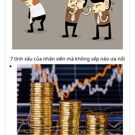
7 tính xấu của nhân viên mà không sếp nào ưa nổi