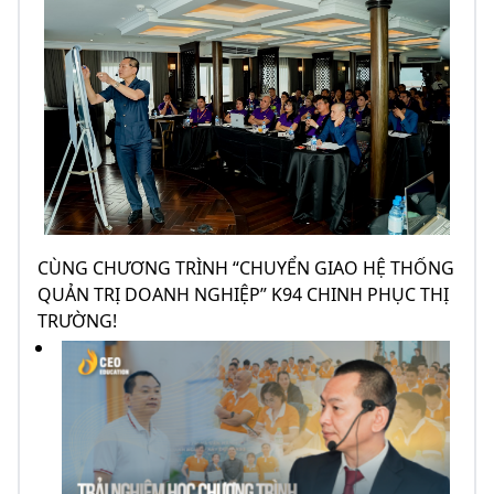
CÙNG CHƯƠNG TRÌNH “CHUYỂN GIAO HỆ THỐNG
QUẢN TRỊ DOANH NGHIỆP” K94 CHINH PHỤC THỊ
TRƯỜNG!