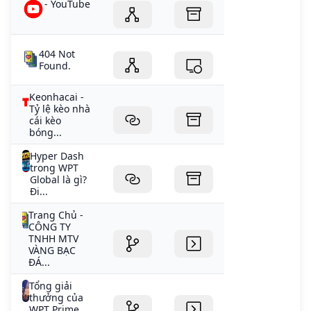
- YouTube
404 Not
Found.
Keonhacai -
Tỷ lệ kèo nhà
cái kèo
bóng...
Hyper Dash
trong WPT
Global là gì?
Đi...
Trang Chủ -
CÔNG TY
TNHH MTV
VÀNG BẠC
ĐÁ...
Tổng giải
thưởng của
WPT Prime