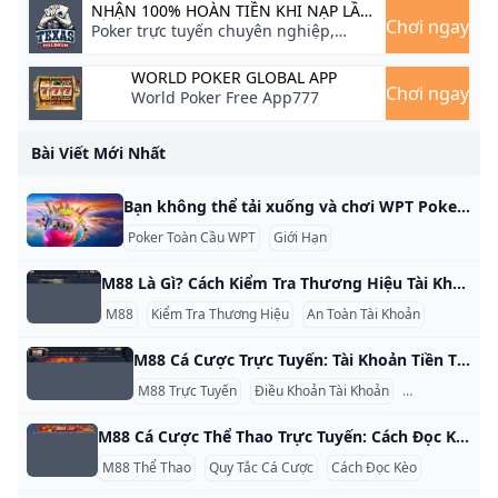
Là poker trực tuyến được gian lận?
NHẬN 100% HOÀN TIỀN KHI NẠP LẦN
Bot Verification
Vincent Meli tăng lên 100.000 với K♣️ J♣️ Francois Tosques
m88 đăng nhập
Texas Holdem Flop có nghĩa là gì?
Làm cho Phil Ivey cười có thể biến thành một ngày trả l
Chơi ngay
ĐẦU
Poker trực tuyến chuyên nghiệp,
James Obst giành chức vô địch WPT Australia và giành đư
Institució La Farga. Escola concertada a Sant Cugat del
Đánh giá nhà cái - Tổng hợp đánh giá chất lượng nhà c
404 Not Found.
404
Top Những Nhà Cái Tặng Tiền Miễn Phí Khi Đăng Ký 20
giành giải thưởng hấp dẫn
M88 Là Gì? Cách Kiểm Tra Thương Hiệu Tài Khoản Và Điề
Hướng Dẫn Chi Tiết Về Fun88 Đăng Nhập
Bạn có biết trò chơi poker trực tuyến WPTGO
Công nghệ đã ảnh hưởng đến trò chơi roulette như thế 
Lixi88 - Trải nghiệm sân chơi đẳng cấp với dịch vụ chuyê
WORLD POKER GLOBAL APP
404 Not Found.
Phần thưởng chào mừng mới của WPT Global: lên tới $ 
Chơi ngay
Chính Sách Bảo Mật Của M88 – Đảm Bảo An Toàn Tuyệt
World Poker Free App777
Sách hướng dẫn giải đấu WPT Australia 2024
Khi nào và tại sao số 0 kép được thêm vào bánh xe roule
Giải vô địch tiền thưởng vàng: Cú sút hàng tuần của bạn
- YouTube
Hướng Dẫn Chi Tiết Về Fun88 Đăng Nhập
Sòng bạc tiền thưởng hàng đầu không có tiền gửi vào nă
Hướng Dẫn Chi Tiết Về Fun88 Đăng Nhập
m88
Bạn không thể tải xuống và chơi WPT Poker Global ở c
- YouTube
m88 cá cược thể thao trực tuyến
Bài Viết Mới Nhất
WPT Global vs GGPoker: Bạn nên chọn nền tảng poker n
Top Những Nhà Cái Tặng Tiền Miễn Phí Khi Đăng Ký 2024
WPT Global từ Chủ nhật Hyper PKO Showdown: Mua th
Không có tiền gửi miễn phí tại WPT Global - chơi mà khôn
Roulette đóng vai trò gì trong văn hóa đại chúng chẳng
Top Những Nhà Cái Tặng Tiền Miễn Phí Khi Đăng Ký 2024
Lịch thi WPT Châu Á Thái Bình Dương 2024-2025
m88 đăng nhập
Bienvenue sur le site du CAR-SPAW-RAC
WPT Global vs GGPoker: Bạn nên chọn nền tảng poker n
Bạn không thể tải xuống và chơi WPT Poker Global ở các quốc gia và khu vực bên dưới Người chơi ở hơn 100 quốc gia có thể truy cập WPT Global Poker, nhưng có những hạn chế cụ thể dựa trên quy định của địa phương. Tại sao bạn không thể tải xuống và chơi WPT Poker Global ở các quốc gia và khu vực bên dưới Các quốc gia có thể truy cập WPT Global Người chơi có thể đăng ký và tải xuống WPT Global từ các khu vực sau:
404 Not Found.
Casino online - Thế giới cá cược trực tuyến đẳng cấp
Bạn có biết trò chơi poker trực tuyến WPTGO
Cách tải xuống WPTGO và bắt đầu
Institució Mallorca. Escola concertada al Parc Bit (Mallorc
Poker Toàn Cầu WPT
Giới Hạn
m88 cá cược trực tuyến
M88 Casino: Cách Kiểm Tra Trò Chơi Casino Trực Tiếp Và
Kèo Bóng Đá Châu Âu: Hướng Dẫn Chi Tiết và Cách Đọc 
M88 - Cập nhật link vào M88 không bị chặn mới nhất 202
Sử dụng mã tiền thưởng WPT777 để yêu cầu ưu đãi đặc bi
Fun88 Có Uy Tín Không? Sự Thật Về Nhà Cái Lâu Đời Châu
Cách giành chiến thắng tại các vị trí trực tuyến vào năm 
Nạp Tiền M88 Siêu Nhanh: Bí Kíp 5 Phút Vào Tài Khoản!
M88 Là Gì? Cách Kiểm Tra Thương Hiệu Tài Khoản Và Điều Khoản M88 Là Gì? Cách Kiểm Tra Thương Hiệu, Tài Khoản Và Điều Khoản M88 là một thương hiệu cung cấp các sản phẩm cá cược thể thao và trò chơi casino trực tuyến. Trang chính thức hiện phân chia nội dung thành nhiều nhóm như thể thao, thể thao điện tử, casino trực tiếp, trò chơi casino, chương trình khuyến mãi, phương thức thanh toán và công cụ chơi có trách nhiệm.
404 Not Found.
Rake Chase là gì?
Nguồn gốc của cái tên Roulette là gì?
Sự ra đời của sòng bạc trực tuyến đã tác động đến trò ch
Bot Verification
Top Những Nhà Cái Tặng Tiền Miễn Phí Khi Đăng Ký 2024
M88
Kiểm Tra Thương Hiệu
An Toàn Tài Khoản
Bitstarz không cần tiền thưởng lên tới 5 BTC và 200 vòng
Cách tải xuống WPTGO và bắt đầu
- YouTube
Sách hướng dẫn giải đấu WPT Playground 2024
404 Not Found.
Sách hướng dẫn giải đấu WPT Australia 2024
404 Not Found.
M88 Cá Cược Trực Tuyến: Tài Khoản Tiền Thưởng Và Quy Trình Rút M88 Cá Cược Trực Tuyến: Tài Khoản, Tiền Thưởng Và Quy Trình Rút M88 cá cược trực tuyến bao gồm nhiều sản phẩm có quy tắc khác nhau. Người dùng cần tách biệt quy tắc tài khoản, quy tắc từng trò chơi, điều kiện tiền thưởng và quy trình thanh toán. Một kết quả thắng được ghi nhận trong tài khoản không có nghĩa toàn bộ số dư có thể rút ngay.
Doug Polk phải đối mặt với phản ứng dữ dội khi chơi tron
Chính sách bảo mật
Phil Ivey tổ chức trò chơi gặp gỡ lễ hội tại Wynn Las Veg
m88link3 - LCP
Chính sách bảo mật
M88 Trực Tuyến
Điều Khoản Tài Khoản
Nạp Rút M88
Institució Mallorca. Escola concertada al Parc Bit (Mallorc
Một người phụ nữ hướng dẫn lựa chọn đồ chơi tình dục
Institució La Farga. Escola concertada a Sant Cugat del Va
Cách giành chiến thắng tại các vị trí trực tuyến vào năm 
- YouTube
m88
404 Not Found.
M88 Cá Cược Thể Thao Trực Tuyến: Cách Đọc Kèo Và Quy Tắc Thanh Toán M88 Cá Cược Thể Thao Trực Tuyến: Cách Đọc Kèo Và Quy Tắc Thanh Toán M88 cá cược thể thao trực tuyến cung cấp nhiều thị trường trước trận và trong trận. Mỗi lựa chọn có quy tắc thanh toán riêng, vì vậy người dùng cần kiểm tra môn thể thao, giải đấu, thời gian, loại kèo và điều kiện của vé trước khi xác nhận. Nguyên tắc an toàn: Không có kèo nào bảo đảm thắng.
Institució La Farga. Escola concertada a Sant Cugat del Va
404 Not Found.
404 Not Found.
M88 Thể Thao
Quy Tắc Cá Cược
Cách Đọc Kèo
Account Suspended
Luật Chơi Poker Online tại DA88
m88 đăng nhập