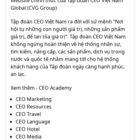
Website chính thức của Tập đoàn CEO Việt Nam
Kèo Bóng Đá Châu Âu: Hướng Dẫn Chi Tiết và Cách Đọc Kè
Radio Nagarik - The Most Comprehensive No. 1 Radio Stati
Global (CVG Group)
Tập đoàn CEO Việt Nam Global
- YouTube
Top Những Nhà Cái Tặng Tiền Miễn Phí Khi Đăng Ký 2024 -
TP trong WPT poker là gì?
Tập đoàn CEO Việt Nam ra đời với sứ mệnh “Nơi
Giới Thiệu Casino Online BK8
Trang Chủ - CÔNG TY TNHH MTV VÀNG BẠC ĐÁ QUÝ SÀI GÒN
hội tụ những con người giá trị, những sản phẩm
Why M88 Cá Cược Trực Tuyến is the Ultimate Betting Pla
Giải vô địch thế giới WPT 2024 khai mạc tại Wynn Las Vegas:
giá trị, để lan tỏa giá trị”. Tập đoàn CEO Việt Nam
404 Not Found.
Tổng giải thưởng của WPT Prime Đài Loan là bao nhiêu
không ngừng hoàn thiện về hệ thống nhân sự,
Sòng bạc toàn cầu WPT: Một cuộc phiêu lưu đầy thú vị
Casino online - Thế giới cá cược trực tuyến đẳng cấp
tìm kiếm, nâng cấp, các sản phẩm, dịch vụ trong
Site Maintenance
nước và quốc tế nhằm mang tới cho hệ thống
khách hàng của Tập đoàn ngày càng hạnh phúc,
an lạc.
Xem thêm - CEO Academy
CEO Marketing
CEO Resources
CEO Travel
CEO Language
CEO Hotel
CEO Media