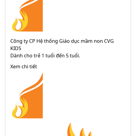
Công ty CP Hệ thống Giáo dục mầm non CVG
KIDS
Dành cho trẻ 1 tuổi đến 5 tuổi.
Xem chi tiết