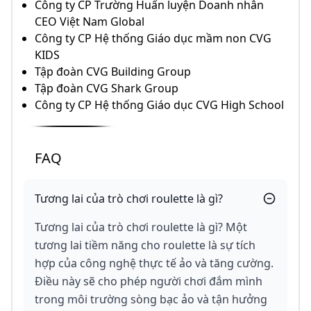
Công ty CP Trường Huấn luyện Doanh nhân
CEO Việt Nam Global
Công ty CP Hệ thống Giáo dục mầm non CVG
KIDS
Tập đoàn CVG Building Group
Tập đoàn CVG Shark Group
Công ty CP Hệ thống Giáo dục CVG High School
m88 cá cược thể thao trực tuyến
m88 casino
FAQ
Giải vô địch thế giới WPT 2024 khai mạc tại Wynn Las Ve
M88 - Cập nhật link vào M88 không bị chặn mới nhất 2
Tập đoàn CEO Việt Nam Global
Tiền thưởng chào mừng sòng bạc trực tuyến không có 
m88 cá cược thể thao trực tuyến
m88
WPT Global có ứng dụng di động không?
Tương lai của trò chơi roulette là gì?
M88 - Nhà Cái Cá Cược Trực Tuyến Uy Tín Hàng Đầu Ch
Doug Polk phải đối mặt với phản ứng dữ dội khi chơi t
Cuộc đua gay cấn dành cho Cầu thủ xuất sắc nhất WPT
Một số vụ bê bối và tranh cãi nổi tiếng về roulette trong
404 Not Found.
404 Not Found.
2025 Vụ nổ WSOP! Các định dạng mới + Giải thưởng lớ
m88 casino
Tương lai của trò chơi roulette là gì? Một
Ngôi sao đang lên của Brazil gây sốc cho tất cả mọi n
WPT Global Cow Boy: Quan điểm của người chơi
Khi nào và tại sao số 0 kép được thêm vào bánh xe rou
Cách đủ điều kiện tham gia các sự kiện trực tuyến củ
Sòng bạc trực tuyến đáng tin cậy nhất: WPT Global
tương lai tiềm năng cho roulette là sự tích
Chơi Game Bài Tiến Lên Miền Nam Miễn Phí
Nạp Tiền M88 Siêu Nhanh: Bí Kíp 5 Phút Vào Tài Khoản!
Chính Sách Bảo Mật Của M88 – Đảm Bảo An Toàn Tuyệt
James Obst giành chức vô địch WPT Australia và giành
M88 Casino: Cách Kiểm Tra Trò Chơi Casino Trực Tiế
hợp của công nghệ thực tế ảo và tăng cường.
Hướng dẫn đăng ký KU11 chơi cá cược online tại Kube
Cách giành chiến thắng tại trực tuyến Blackjack: Chiế
Chơi Tiến Lên Miền Nam Offline: Hướng Dẫn Tải Game 
Quảng cáo mới nhất của WPT Global: vé cho một số ti
Phil Ivey tổ chức trò chơi gặp gỡ lễ hội tại Wynn Las
Điều này sẽ cho phép người chơi đắm mình
Institució Mallorca. Escola concertada al Parc Bit (Mall
404 Not Found.
Top Những Nhà Cái Tặng Tiền Miễn Phí Khi Đăng Ký 20
Top 6 Game Đánh Bài Online Rút Tiền Mặt Uy Tín Nhâ
Bitstarz không cần tiền thưởng lên tới 5 BTC và 200
M88 Cá Cược Thể Thao Trực Tuyến: Cách Đọc Kèo Và Q
trong môi trường sòng bạc ảo và tận hưởng
WSOP USA Top 8 Câu hỏi thường gặp
- YouTube
M88 Cá Cược Thể Thao Trực Tuyến: Cách Đọc Kèo Và Q
Radio Nagarik - The Most Comprehensive No. 1 Radio