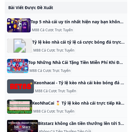
Institució Igualada. Escola concertada de 0 a 18 anys a Jo
Soi cầu 3 càng miền Bắc - Rồng bạch kim chốt 3 càng VI
Lịch thi WPT Châu Á Thái Bình Dương 2024-2025
Không có tiền gửi miễn phí tại WPT Global - chơi mà khôn
m88
m88 đăng nhập
Bài Viết Được Đề Xuất
Máy đánh bạc trả tiền thật mà không cần đặt cọc Chơi mi
- YouTube
Cách chơi WPT Global trên máy tính của bạn 2024
WPT Global tổ chức sự kiện ở những quốc gia và khu vực
Keonhacai - Tỷ lệ kèo nhà cái kèo bóng đá trực tuyến hô
Đánh giá về Everygame Poker: Hướng dẫn chơi Poker trự
Cách chơi WPT Global trên máy tính của bạn 2024
Tiền thưởng chào mừng sòng bạc trực tuyến không có ti
404 Not Found.
22bet – Trải Nghiệm Cá Cược Trực Tuyến Đẳng Cấp
Cách tải xuống WPTGO và bắt đầu
m88 cá cược thể thao trực tuyến
Institució Mallorca. Escola concertada al Parc Bit (Mallorc
Top 5 nhà cái uy tín nhất hiện nay bạn không thể bỏ lỡ Cập nhật danh sách các nhà cái uy tín nhất Việt Nam hiện nay với các sản phẩm cá cược đặc sắc cùng nh
Làm cho Phil Ivey cười có thể biến thành một ngày trả lươ
11 ứng dụng và trò chơi poker hay nhất dành cho Androi
Chơi Game Bài Tiến Lên Miền Nam Miễn Phí
- YouTube
2025 Vụ nổ WSOP! Các định dạng mới + Giải thưởng lớn n
Đánh giá nhà cái - Tổng hợp đánh giá chất lượng nhà cái
M88 Casino: Cách Kiểm Tra Trò Chơi Casino Trực Tiếp Và
M88 Cá Cược Trực Tuyến
Martin Tsvetanov giành chiến thắng trong sự kiện chính 
Top 6 Game Đánh Bài Online Rút Tiền Mặt Uy Tín Nhất 
Sòng bạc trực tuyến đáng tin cậy nhất: WPT Global
404 Not Found.
404 Not Found.
M88 Cá Cược Thể Thao Trực Tuyến: Cách Đọc Kèo Và Quy
Khi nào và tại sao số 0 kép được thêm vào bánh xe roule
Cách tải xuống WPTGO và bắt đầu
Paulius Plausinaitis thắng GGMmillion$ SHR với số tiền 
Top 5 nhà cái uy tín nhất hiện nay bạn không thể bỏ lỡ
Dàn 3 càng đề khung 7 ngày nuôi tuần bất bại miễn phí
Phần thưởng chào mừng mới của WPT Global: lên tới $ 
M88 - Nhà cái cá cược trực tuyến uy tín hàng đầu Việt N
Quy tắc mới cho Thiên đường WSOP: Thiết bị điện tử và H
Tỷ lệ kèo nhà cái tỷ lệ cá cược bóng đá trực tiếp hôm nay Tỷ lệ kèo nhà cái hôm nay, tỷ lệ cá cược bóng đá trực tiếp, cập nhật kèo nhà cái nhanh, chính xác đủ đánh rung, tylekeo88, keonhacai uy tín Tỷ lệ kèo nhà cái Video Highlight Dự Đoán Ma Cao Tip bóng đá free Kết quả 7M Lịch phát sóng Máy tính dự đoán Nowgoal Tiếng Việt Trực tiếp bóng đá Ngoại hạng Anh Cup C1 Cup C2 Ligue 1
Bienvenue sur le site du CAR-SPAW-RAC
Cách tải xuống đăng ký và Master WPT Global: 2025 Guid
Cory Zeidman nhận tội về kế hoạch gian lận cá cược thể 
- YouTube
M88 Cá Cược Trực Tuyến
Keonhacai - Tỷ lệ kèo nhà cái kèo bóng đá trực tuyến hô
Tập đoàn CEO Việt Nam Global
Đánh giá về Everygame Poker: Hướng dẫn chơi Poker trự
404 Not Found.
M88 Cá Cược Thể Thao Trực Tuyến
M88 Cá Cược Thể Thao Trực Tuyến
Why M88 Cá Cược Trực Tuyến is the Ultimate Betting P
Top Những Nhà Cái Tặng Tiền Miễn Phí Khi Đăng Ký 2024 - Complete Sports Các nhà cái tặng tiền miễn phí từ 1xbet, BK8 và M88 nhận được tiền thưởng hấp dẫn khi đăng ký và trải nghiệm cá cược hàng đầu ngay hôm nay. Kristina Briggs0September 29, 2024 11:14 am Trong năm 2024, với sự bùng nổ của thị trường cá cược trực tuyến, nhiều nhà cái đã đưa ra các chương trình khuyến mãi hấp dẫn nhằm thu hút người chơi mới. Trong số đó, các chương trình tặng tiền miễn phí khi đăng ký tài khoản được coi là một trong những ưu đãi hấp dẫn nhất.
404 Not Found.
Lịch thi WPT Châu Á Thái Bình Dương 2024-2025
Bot Verification
M88 Cá Cược Trực Tuyến
- YouTube
Sòng bạc toàn cầu WPT: Một cuộc phiêu lưu đầy thú vị
404 Not Found.
m88 cá cược trực tuyến
404 Not Found.
Keonhacai - Tỷ lệ kèo nhà cái kèo bóng đá trực tuyến hôm nay keonhacai, tỷ lệ kèo bóng đá nhà cái tối nay. Tổng hợp kèo nhà cái EURO 2024, kèo tỷ số, kèo tài xỉu bóng đá World Cup 2026 chính xác nhất. Soi kèo Barcelona vs Sevilla, 02h00 – 21/10/2024 Soi kèo Wolves vs Manchester City, 20h00 – 20/10/2024 Soi kèo Liverpool vs Chelsea, 22h30 – 20/10/2024 Phiên bản kèo nhà cái All-in-one mới ra mắt với các tính năng ưu việt nằm tất cả trên bảng kèo: Cập nhật chính xác tuyệt đối thời gian thi đấu và tỷ lệ kèo real-time, xem trực tiếp bóng đá, kèo phạt góc, kèo thẻ phạt…
m88 đăng nhập
Roulette đóng vai trò gì trong văn hóa đại chúng chẳng
- YouTube
22bet – Trải Nghiệm Cá Cược Trực Tuyến Đẳng Cấp
M88 Cá Cược Trực Tuyến
Cuộc đua gay cấn dành cho Cầu thủ xuất sắc nhất WPT m
m88 cá cược trực tuyến
M88 - Nhà Cái Cá Cược Trực Tuyến Uy Tín Hàng Đầu Châu
KeoNhaCai 🎖️ Tỷ lệ kèo nhà cái trực tiếp Kèo bóng đá hôm nay Bảng tỷ lệ keonhacai Fb88 cung cấp cho bạn đa dạng kèo bóng đá: kèo nhà cái châu âu, tỷ lệ kèo chấp châu á, tỷ lệ cược malaysia, tỷ lệ kèo 5 Soi Kèo KQBĐ Lịch Thi Đấu BXH Lọc Giải Đấu Chọn tất cảXóa LọcAFF Cup Ngoại Hạng Anh Serie A - Ý Laliga - TBN League 1 - Pháp Bundesliga - Đức Cúp C1 Cúp C2 HÔM NAYNGÀY MAI22/1023/1024/1025/10| Giờ | Trận Đấu | Tỷ Lệ | Tài Xỉu | 1x2 | |—|—|—|—|—|
Đánh giá nhà cái - Tổng hợp đánh giá chất lượng nhà cái
Tập đoàn CEO Việt Nam Global
Tập đoàn CEO Việt Nam Global
M88 - Cập nhật link vào M88 không bị chặn mới nhất 202
WPT Global Million Hyper PKO Showdown: Chi tiết & Hướ
Phần thưởng chào mừng mới của WPT Global: lên tới $ 
M88 Cá Cược Trực Tuyến
Cafayate Holiday
Máy đánh bạc trả tiền thật mà không cần đặt cọc Chơi mi
Top 10 nhà cái uy tín nhất chuyên cá cược bóng đá ⭐️ 20
m88 đăng nhập
Bitstarz không cần tiền thưởng lên tới 5 BTC và 200 vòng quay miễn phí Mở khóa Mã thưởng BitStarz: Hướng dẫn cho người chơi Poker Nếu bạn đang tìm cách nâng cao trải nghiệm chơi trò chơi trực tuyến của mình, Mã thưởng BitStarzÂ mang đến cơ hội thú vị cho người chơi mới. Hướng dẫn này sẽ hướng dẫn bạn những lợi ích của việc sử dụng mã khuyến mãi BitStarz, cách nhận tiền thưởng và lý do tại sao đây là lựa chọn tuyệt vời cho những người đam mê poker.
Lixi88 - Trải nghiệm sân chơi đẳng cấp với dịch vụ chuyê
Why M88 Cá Cược Trực Tuyến is the Ultimate Betting P
Lixi88 - Trải nghiệm sân chơi đẳng cấp với dịch vụ chuyê
Ứng dụng sòng bạc trực tuyến hàng đầu năm 2025
Không Có Tiền Thưởng Tiền Gửi
Tiền Thưởng Bitstarz