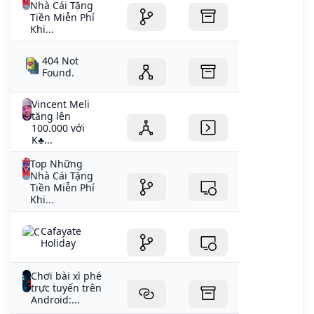
Nhà Cái Tặng
Tiền Miễn Phí
Khi...
404 Not
Found.
Vincent Meli
tăng lên
100.000 với
K♣️...
Top Những
Nhà Cái Tặng
Tiền Miễn Phí
Khi...
Cafayate
Holiday
Chơi bài xì phé
trực tuyến trên
Android:...