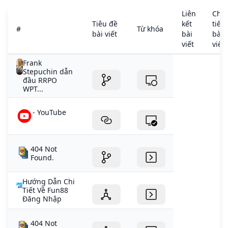
m88 cá cược trực tuyến
Liên
Chi
Chơi Tiến Lên Miền Nam Offline: Hướng Dẫn Tải Game và
Tiêu đề
kết
tiết
#
Từ khóa
bài viết
bài
bài
An cung Vũ Hoàng Thanh Tâm - An cung Hàn Quốc nhập
viết
viết
Một số vụ bê bối và tranh cãi nổi tiếng về roulette trong s
Tiền thưởng chào mừng sòng bạc trực tuyến không có ti
Frank
Hướng dẫn sự kiện WPT Paris 2024
Stepuchin dẫn
đầu RRPO
404 Not Found.
WPT...
Site Maintenance
- YouTube
- YouTube
Các giải đấu poker trực tuyến hàng đầu để xem và chơi 
404 Not Found.
m88 đăng nhập
404 Not
M88 - Nhà Cái Cá Cược Trực Tuyến Uy Tín Hàng Đầu Châu
Found.
- YouTube
Đánh giá nhà cái - Tổng hợp đánh giá chất lượng nhà cái
Hướng Dẫn Chi
Tiết Về Fun88
404 Not Found.
Đăng Nhập
Top Những Nhà Cái Tặng Tiền Miễn Phí Khi Đăng Ký 2024
M88 Là Gì? Cách Kiểm Tra Thương Hiệu Tài Khoản Và Điề
404 Not