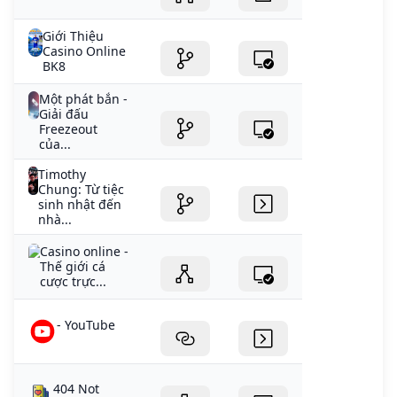
Giới Thiệu
Casino Online
BK8
Một phát bắn -
Giải đấu
Freezeout
của...
Timothy
Chung: Từ tiệc
sinh nhật đến
nhà...
Casino online -
Thế giới cá
cược trực...
- YouTube
404 Not