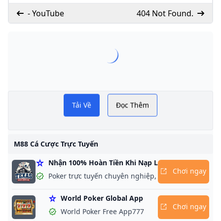
Sự ra đời của sòng bạc trực tuyến đã tác động đến trò
Account Suspended
404 Not Found.
Sự trở lại của Shevliakov giành giải thưởng hàng triệ
Cuộc đua gay cấn dành cho Cầu thủ xuất sắc nhất WPT
Vui Cùng Dafabet – Khám Phá Thế Giới Cá Cược Đẳng 
- YouTube
404 Not Found.
Tôi có thể chơi GGPoker ở Mỹ không?
Martin Tsvetanov giành chiến thắng trong sự kiện chín
- YouTube
Sách hướng dẫn giải đấu WPT Australia 2024
Site Maintenance
Lịch thi WPT Châu Á Thái Bình Dương 2024-2025
m88 cá cược thể thao trực tuyến
Mục tiêu lý tưởng mới đổi mới giải trí cùng trang thể 
Luật Chơi Poker Online tại DA88
- YouTube
Tương lai của trò chơi roulette là gì?
Top 6 Game Đánh Bài Online Rút Tiền Mặt Uy Tín Nhâ
Cảnh báo từ hệ thống
Cafayate Holiday
2025 Vụ nổ WSOP! Các định dạng mới + Giải thưởng lớn n
m88 casino
m88 đăng nhập
Cuộc thi Discord nóng lên: Hãy tham gia hành động!
Những quốc gia nào bị hạn chế trên WPT Global?
- YouTube
Nguồn gốc của cái tên Roulette là gì?
Tương lai của trò chơi roulette là gì?
404 Not Found.
- YouTube
Bạn không thể tải xuống và chơi WPT Poker Global ở c
Martin Tsvetanov giành chiến thắng trong sự kiện chín
Cách bắt đầu chơi bài xì phé trực tuyến vào năm 2025: 
m88
Tải Về
Đọc Thêm
Tập đoàn CEO Việt Nam Global
Institució Mallorca. Escola concertada al Parc Bit (Mall
Tập đoàn CEO Việt Nam Global
Cách giành chiến thắng tại các vị trí trực tuyến vào năm 
404 Not Found.
Cách giành chiến thắng tại trực tuyến Blackjack: Chiế
Cảnh báo từ hệ thống
m88 casino
Các giải đấu hàng ngày từ WPT Global
Congopage - Congopage.com est un portail d’information 
Đánh giá nhà cái - Tổng hợp đánh giá chất lượng nhà c
M88 Cá Cược Thể Thao Trực Tuyến: Cách Đọc Kèo Và Q
Máy đánh bạc trả tiền thật mà không cần đặt cọc Chơi
Kèo Bóng Đá Châu Âu: Hướng Dẫn Chi Tiết và Cách Đọc 
Fun88 có uy tín không? Sự thật cần biết ngay
m88 casino
Chính sách bảo mật
Cách tải xuống WPTGO và bắt đầu
Đánh Giá Nhà Cái M88 - Deporte completo
Welcome for88
Top Những Nhà Cái Tặng Tiền Miễn Phí Khi Đăng Ký 2024
M88 Cá Cược Trực Tuyến
Ai có nhiều vòng tay WSOP nhất?
404 Not Found.
Hướng dẫn rút tiền toàn cầu của WPT: Tiền mặt được t
404 Not Found.
Fun88 Có Uy Tín Không? Sự Thật Về Nhà Cái Lâu Đời Châu
Không có tiền gửi miễn phí tại WPT Global - chơi mà khôn
Nhận 100% Hoàn Tiền Khi Nạp Lần Đầu
Soi cầu 3 càng miền Bắc - Rồng bạch kim chốt 3 càng VI
Account Suspended
Sòng bạc toàn cầu WPT: Một cuộc phiêu lưu đầy thú vị
Giải vô địch WPT khơi dậy tinh thần của huyền thoại 
m88 đăng nhập
Các giải đấu poker trực tuyến hàng đầu để xem và chơi 
Chơi ngay
Rake Chase là gì?
Poker trực tuyến chuyên nghiệp, giành giải thưởng
Top 5 Nhà Cái Uy Tín Nhất Việt Nam 2024
404 Not Found.
Đánh Giá Nhà Cái M88 - Esporte Completo
Các quy tắc và lựa chọn cá cược ban đầu cho roulette là g
Fun88 Có Uy Tín Không? Sự Thật Về Nhà Cái Lâu Đời Châu
Nhà tài trợ Tiêu đề WPT Global Now cho Triton Poker Sup
Bitstarz không cần tiền thưởng lên tới 5 BTC và 200 v
Fun88 có uy tín không? Sự thật cần biết ngay
Các quy tắc và lựa chọn cá cược ban đầu cho roulette là
SpicyFood trang chủ - Chụp hình món ăn Spicy Food Stud
Dàn 3 càng đề khung 7 ngày nuôi tuần bất bại miễn phí
World Poker Global App
404 Not Found.
Top Những Nhà Cái Tặng Tiền Miễn Phí Khi Đăng Ký 20
Radio Nagarik - The Most Comprehensive No. 1 Radio Sta
Institució Igualada. Escola concertada de 0 a 18 anys a Jo
Chơi ngay
Là poker trực tuyến được gian lận?
World Poker Free App777
Bạn có biết trò chơi poker trực tuyến WPTGO
m88link3 - LCP
Cuộc thi Discord nóng lên: Hãy tham gia hành động!