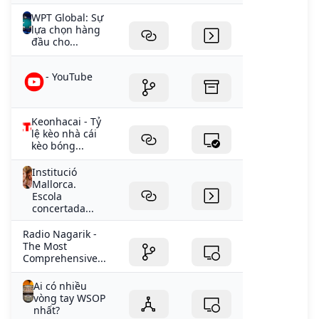
WPT Global: Sự
lựa chọn hàng
đầu cho...
- YouTube
Keonhacai - Tỷ
lệ kèo nhà cái
kèo bóng...
Institució
Mallorca.
Escola
concertada...
Radio Nagarik -
The Most
Comprehensive...
Ai có nhiều
vòng tay WSOP
nhất?