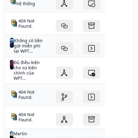
hệ thống
404 Not
Found.
Không có tiền
gửi miễn phí
tại WPT...
Đủ điều kiện
cho sự kiện
chính của
WPT...
404 Not
Found.
404 Not
Found.
Martin