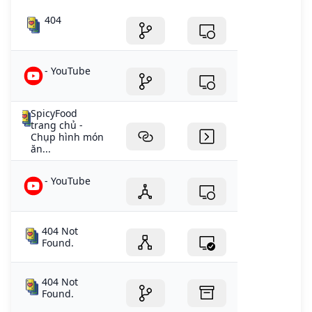
404
- YouTube
SpicyFood
trang chủ -
Chụp hình món
ăn...
- YouTube
404 Not
Found.
404 Not
Found.