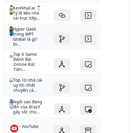
KeoNhaCai 🎖️
Tỷ lệ kèo nhà
cái trực tiếp...
Hyper Dash
trong WPT
Global là gì?
Đi...
Top 6 Game
Đánh Bài
Online Rút
Tiền...
Top 10 nhà cái
uy tín nhất
chuyên cá...
Ngôi sao đang
lên của Brazil
gây sốc cho...
- YouTube