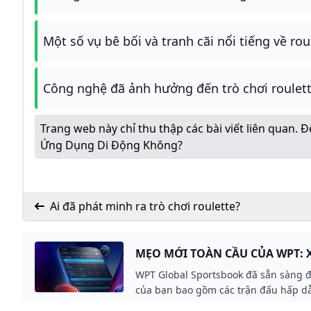
404 Not Found.
KeoNhaCai 🎖️ Tỷ lệ kèo nhà cái trực tiếp Kèo bóng 
Tập đoàn CEO Việt Nam Global
Những quốc gia nào có thể chơi WPTGlobal vào năm
Giải vô địch WPT Prime trở lại với Jereld Sam Shining
404 Not Found.
Đánh giá về Everygame Poker: Hướng dẫn chơi Poker
- YouTube
Một số vụ bê bối và tranh cãi nổi tiếng về roul
Fun88 Có Uy Tín Không? Sự Thật Về Nhà Cái Lâu Đời
Hướng Dẫn Chi Tiết Về Fun88 Đăng Nhập
Site Maintenance
Máy Chủ M88 Ở Đâu?
Giới Thiệu Casino Online BK8
Why M88 Cá Cược Trực Tuyến is the Ultimate Betti
- YouTube
22bet – Trải Nghiệm Cá Cược Trực Tuyến Đẳng Cấp
M88 - Cập nhật link vào M88 không bị chặn mới nhất
Công nghệ đã ảnh hưởng đến trò chơi roulet
404 Not Found.
Một số vụ bê bối và tranh cãi nổi tiếng về roulette tro
Tập đoàn CEO Việt Nam Global
Chơi Game Bài Tiến Lên Miền Nam Miễn Phí
m88 đăng nhập
Một số vụ bê bối và tranh cãi nổi tiếng về roulette tro
Trang web này chỉ thu thập các bài viết liên quan. 
Khi nào và tại sao số 0 kép được thêm vào bánh xe r
Bot Verification
Ứng Dụng Di Động Không?
Luật Chơi Poker Online tại DA88
m88
404 Not Found.
404 Not Found.
Frank Stepuchin dẫn đầu RRPO WPT Seminole 2024 s
Giải vô địch WPT khơi dậy tinh thần của huyền thoạ
Sách hướng dẫn giải đấu WPT Australia 2024
Ai đã phát minh ra trò chơi roulette?
- YouTube
Lịch trình giải đấu toàn cầu WPT 2025
Phil Ivey tổ chức trò chơi gặp gỡ lễ hội tại Wynn Las
M88 Là Gì? Cách Kiểm Tra Thương Hiệu Tài Khoản V
WPT Global có ứng dụng di động không?
MẸO MỚI TOÀN CẦU CỦA WPT: 
Bitstarz không cần tiền thưởng lên tới 5 BTC và 200
WPT Global vs GGPoker: Bạn nên chọn nền tảng pok
TUẦN 6 CỦA SPORTSBOOK NFL
Bot Verification
WPT Global Sportsbook đã sẵn sàng 
Sử dụng đô la hộ chiếu toàn cầu WPT để vào các sự k
WPT Global ¥ 110 CN ¥ triệu Chủ nhật Hyper PKO 
của bạn bao gồm các trận đấu hấp 
404 Not Found.
m88 casino
động gay cấn. Một trong những trận đ