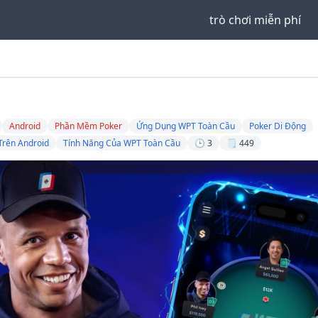
trò chơi miễn phí
chơi roulette như thế nào?
ong các giải đấu của riêng mình tại The Lodge
 của Sportsbook NFL
rực tuyến của bạn
Android
Phần Mềm Poker
Ứng Dụng WPT Toàn Cầu
Poker Di Động
Trên Android
Tính Năng Của WPT Toàn Cầu
🕒 3
🗒️ 449
ác quốc gia và khu vực bên dưới
âu Á
 ngày đầu tiên
hôm nay
qua các vệ tinh mua thấp
t 2024 - Complete Sports
ể thao
uy Tắc Thanh Toán
Cấp
m
owdown
ập khẩu
2024