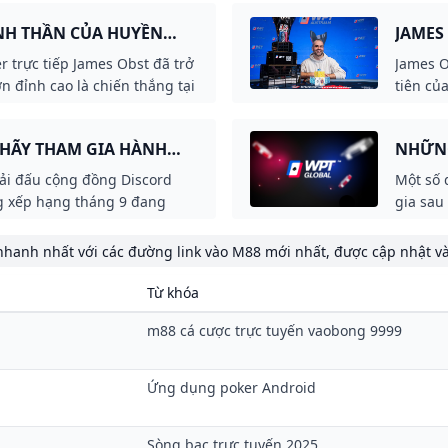
s và Washington Commanders.
lớn người chơi poker không được bỏ lỡ nó!
INH THẦN CỦA HUYỀN
JAMES
ả lương 1 triệu đô la
 OBST
GIÀNH
ÀI GÒN - SJC
 trực tiếp James Obst đã trở
James O
 dục hoàn hảo
ớn đỉnh cao là chiến thắng tại
tiên củ
 2025 qua các vệ tinh toàn cầu WPT
WPT Prime UK
đáng ch
phí
2024 - Complete Sports
 HÃY THAM GIA HÀNH
NHỮNG
thể thao
không chi tiêu
Giải đấu cộng đồng Discord
Một số 
iành chiến thắng lớn
g xếp hạng tháng 9 đang
gia sau
 trong các giải đấu của riêng mình tại The Lodge
 bạn ở mức 100 nghìn đô la trên WPT Global
hanh nhất với các đường link vào M88 mới nhất, được cập nhật và 
ặc biệt của bạn tại WPT Global
Từ khóa
rò chơi roulette như thế nào?
m88 cá cược trực tuyến vaobong 9999
a WPT vào năm 2025
Ứng dụng poker Android
ái
ào?
Sòng bạc trực tuyến 2025