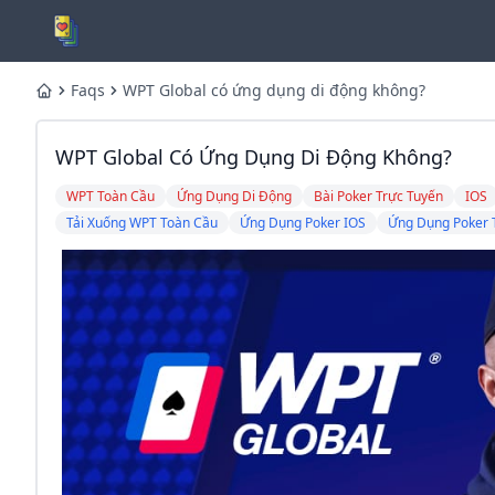
Faqs
WPT Global có ứng dụng di động không?
Home
m88 đăng nhập
m88 cá cược trực tuyến
WPT Global Có Ứng Dụng Di Động Không?
Sự ra đời của sòng bạc trực tuyến đã tác động đến trò 
Doug Polk phải đối mặt với phản ứng dữ dội khi chơi tr
Mẹo mới toàn cầu của WPT: Xem trước cá cược tuần 6
Đánh giá về Everygame Poker: Hướng dẫn chơi Poker t
WPT Toàn Cầu
Ứng Dụng Di Động
Bài Poker Trực Tuyến
IOS
404 Not Found.
404 Not Found.
Tải Xuống WPT Toàn Cầu
Ứng Dụng Poker IOS
Ứng Dụng Poker 
Bạn không thể tải xuống và chơi WPT Poker Global ở c
Fun88 Có Uy Tín Không? Sự Thật Về Nhà Cái Lâu Đời Ch
Fun88 có uy tín không? Sự thật cần biết ngay
Frank Stepuchin dẫn đầu RRPO WPT Seminole 2024 sau
Keonhacai - Tỷ lệ kèo nhà cái kèo bóng đá trực tuyến 
404 Not Found.
404 Not Found.
Đủ điều kiện cho sự kiện chính của WPT Global thông 
Top 6 Game Đánh Bài Online Rút Tiền Mặt Uy Tín Nhấ
Cory Zeidman nhận tội về kế hoạch gian lận cá cược th
M88 Cá Cược Thể Thao Trực Tuyến: Cách Đọc Kèo Và Q
WPT Global có ứng dụng di động không?
Vui Cùng Dafabet – Khám Phá Thế Giới Cá Cược Đẳng 
404 Not Found.
m88 cá cược trực tuyến
m88
WPT Global ¥ 110 CN ¥ triệu Chủ nhật Hyper PKO Sh
- YouTube
An cung Vũ Hoàng Thanh Tâm - An cung Hàn Quốc nh
Top 10 nhà cái uy tín nhất chuyên cá cược bóng đá ⭐️ 