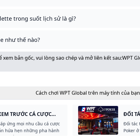
đá hôm nay
 2024?
 trực tuyến của bạn
ette trong suốt lịch sử là gì?
 Châu Á
ng Playground! by Dang Nhap M88 Medium
 2024
te như thế nào?
ng suốt lịch sử là gì?
ng suốt lịch sử là gì?
Để xem bản gốc, vui lòng sao chép và mở liên kết sau:
WPT Gl
oulette của Mỹ?
au ngày đầu tiên
i Poker người Úc James Obst
Cách chơi WPT Global trên máy tính của bạ
 Vegas vào tháng 12 này
à Điều Khoản
XEM TRƯỚC CÁ CƯỢC
ĐỐI T
 vòng quay miễn phí
er nào vào năm 2025?
& SÒN
đáp ứng mọi nhu cầu cá cược
Đối tác
iện cổ phần cao của Triton
Showdown
dẫn hứa hẹn những pha hành
Poker ở
ấu nổi bật cuối tuần này là