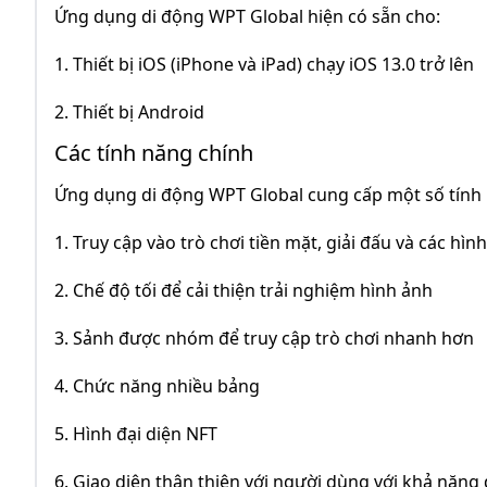
Ứng dụng di động WPT Global hiện có sẵn cho:
1. Thiết bị iOS (iPhone và iPad) chạy iOS 13.0 trở lên
2. Thiết bị Android
Các tính năng chính
Ứng dụng di động WPT Global cung cấp một số tính 
1. Truy cập vào trò chơi tiền mặt, giải đấu và các hì
2. Chế độ tối để cải thiện trải nghiệm hình ảnh
3. Sảnh được nhóm để truy cập trò chơi nhanh hơn
4. Chức năng nhiều bảng
5. Hình đại diện NFT
6. Giao diện thân thiện với người dùng với khả nă