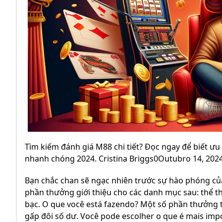
Chơi Game Bài Tiến Lên Miền Nam Miễn Phí
Cách đủ điều kiện tham gia các sự kiện trực tuyến củ
Đánh Giá Nhà Cái M88 - Esporte Completo
Tập đoàn CEO Việt Nam Global
Account Suspended
404 Not Found.
Tương lai của trò chơi roulette là gì?
Hướng dẫn đăng ký KU11 chơi cá cược online tại Kubet
Một số vụ bê bối và tranh cãi nổi tiếng về roulette trong
M88 Cá Cược Thể Thao Trực Tuyến
Đánh giá nhà cái - Tổng hợp đánh giá chất lượng nhà c
Hướng dẫn sự kiện WPT Paris 2024
Hướng dẫn rút tiền toàn cầu của WPT: Tiền mặt được t
Tập đoàn CEO Việt Nam Global
Những quốc gia nào có thể chơi WPTGlobal vào năm 2
Sử dụng đô la hộ chiếu toàn cầu WPT để vào các sự kiệ
Tìm kiếm đánh giá M88 chi tiết? Đọc ngay để biết ư
nhanh chóng 2024. Cristina Briggs0Outubro 14, 2024
Bạn chắc chan sẽ ngạc nhiên trước sự hào phóng củ
phần thưởng giới thiệu cho các danh mục sau: thể th
bạc. O que você está fazendo? Một số phần thưởng 
gấp đôi số dư. Você pode escolher o que é mais impo