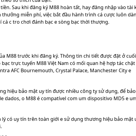
 theo sở thích của bạn.
tiền. Sau khi đăng ký M88 hoàn tất, hay đăng nhập vào tài
n thưởng miễn phí, việc bắt đầu hành trình cá cược luôn dà
 cá c tro chơi đánh bạc e sòng bạc thời thượng.
ủa M88 trước khi đăng ký. Thông tin chi tiết được đặt ở cuố
o bạc trực tuyến M88 Việt Nam có mối quan hệ hợp tác chặt 
contra AFC Bournemouth, Crystal Palace, Manchester City e
ng hiệu bảo mật uy tín được nhiều công ty sử dụng, để bảo
 de dados, o M88 é compatível com um dispositivo MD5 e u
ý có uy tín trên toàn giới e sử dụng thương hiệu bảo mật u
.