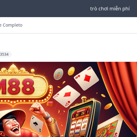
trò chơi miễn phí
te Completo
 Call với K♦️ 10♥️
 3534
ng hạn như phim ảnh và văn học?
ế nào?
 người chơi poker không được bỏ lỡ nó!
 nhanh chóng và dễ dàng
ế nào?
ay
ào?
y Trình Rút
ộng poker nhanh chóng ly kỳ!
tiền gửi 2025
iều Khoản