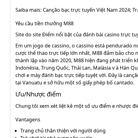
Saiba mais: Canção bạc trực tuyến Việt Nam 2024; Tr
Yêu cầu tiền thưởng M88
Site do site Điểm nổi bật của đánh bài casino trực t
Em um jogo de cassino, o cassino está pendurado no 
cược thể thao trực tiếp lớn nhất, M88 đảm bảo cho n
thành lập vào năm 2020, M88 hiện đang phát triển 
Indonésia, Trung Quốc, Thái Lan, Malásia v à Hàn Quố
chơi e máy đánh bạc trực tiếp tuyệt vời. Đây là canç
tại Vanuatu e sở hữu một số giấy phép bổ cantado.
Ưu/Nhược điểm
Chung tôi xem xét liệt kê một số ưu điểm e nhược đ
Vantagens
Trang chủ thân thiện với người dùng