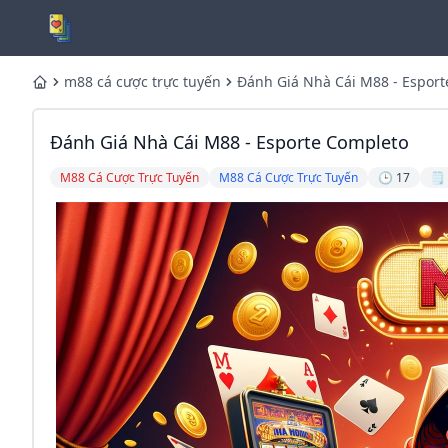
m88 cá cược trực tuyến
Đánh Giá Nhà Cái M88 - Espor
Home
m88 casino
m88
Đánh Giá Nhà Cái M88 - Esporte Completo
Vincent Meli tăng lên 100.000 với K♣️ J♣️ Francois Tosques
404 Not Found.
Hướng dẫn đăng ký KU11 chơi cá cược online tại Kubet
404 Not Found.
M88 Cá Cược Trực Tuyến
M88 Cá Cược Trực Tuyến
🕒 17
🗒️
Roulette đóng vai trò gì trong văn hóa đại chúng chẳ
404 Not Found.
Công nghệ đã ảnh hưởng đến trò chơi roulette như th
2025 Vụ nổ WSOP! Các định dạng mới + Giải thưởng lớn
Các giải đấu hàng ngày từ WPT Global
Cafayate Holiday
Tùy chọn thanh toán tại EVERYGAME Poker: Giao dịch
Công nghệ đã ảnh hưởng đến trò chơi roulette như th
- YouTube
Tỷ lệ kèo nhà cái tỷ lệ cá cược bóng đá trực tiếp hôm n
Trò chơi roulette lần đầu tiên được chơi ở đâu và khi n
- YouTube
- YouTube
Cảnh báo từ hệ thống
M88 Cá Cược Trực Tuyến: Tài Khoản Tiền Thưởng Và Qu
Top 5 nhà cái uy tín nhất hiện nay bạn không thể bỏ lỡ
m88 cá cược thể thao trực tuyến
m88 đăng nhập
Hyper Dash trong WPT Global là gì? Đi sâu vào hành đ
Tiền thưởng chào mừng sòng bạc trực tuyến không có 
M88 Là Gì? Cách Kiểm Tra Thương Hiệu Tài Khoản Và Đ
Bot Verification