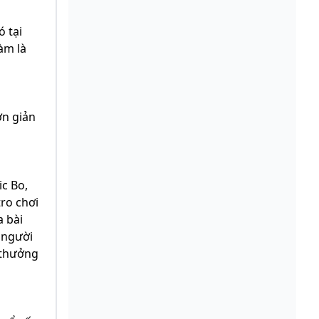
ó tại
àm là
ơn giản
ic Bo,
tro chơi
a bài
 người
 thưởng