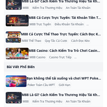
WPT Global vs GGPoker: Bạn nên chọn nền tảng poker n
WPT Global Million Hyper PKO Showdown: Chi tiết & Hướ
Lễ hội mùa xuân toàn cầu WPT: 7.000.000 đô la giải thư
M88 Là Gì? Cách Kiểm Tra Thương Hiệu Tài Khoản Và Điều Khoản M88 Là Gì? Cách Kiểm Tra Thương Hiệu, Tài Khoản Và Điều Khoản M88 là một thương hiệu cung cấp các sản phẩm cá cược thể thao và trò chơi casino trực tuyến. Trang chính thức hiện phân chia nội dung thành nhiều nhóm như thể thao, thể thao điện tử, casino trực tiếp, trò chơi casino, chương trình khuyến mãi, phương thức thanh toán và công cụ chơi có trách nhiệm.
- YouTube
Account Suspended
Timothy Chung: Từ tiệc sinh nhật đến nhà vô địch WPT P
- YouTube
M88
Kiểm Tra Thương Hiệu
An Toàn Tài Khoản
Top 10 nhà cái uy tín nhất chuyên cá cược bóng đá ⭐️ 20
M88 - Nhà cái cá cược trực tuyến uy tín hàng đầu Việt N
Đánh giá về Everygame Poker: Hướng dẫn chơi Poker trự
Site Maintenance
Bot Verification
Giới Thiệu Casino Online Vip79
Nhà tài trợ Tiêu đề WPT Global Now cho Triton Poker Sup
M88 Cá Cược Trực Tuyến: Tài Khoản Tiền Thưởng Và Quy Trình Rút M88 Cá Cược Trực Tuyến: Tài Khoản, Tiền Thưởng Và Quy Trình Rút M88 cá cược trực tuyến bao gồm nhiều sản phẩm có quy tắc khác nhau. Người dùng cần tách biệt quy tắc tài khoản, quy tắc từng trò chơi, điều kiện tiền thưởng và quy trình thanh toán. Một kết quả thắng được ghi nhận trong tài khoản không có nghĩa toàn bộ số dư có thể rút ngay.
WPT Global: Sự lựa chọn hàng đầu cho người chơi poker
Giải vô địch WPT khơi dậy tinh thần của huyền thoại Pok
SpicyFood trang chủ - Chụp hình món ăn Spicy Food Stud
Máy Chủ M88 Ở Đâu?
404
M88 Trực Tuyến
Điều Khoản Tài Khoản
Nạp Rút M88
404 Not Found.
Institució La Farga. Escola concertada a Sant Cugat del Va
Default Website Page
Soi cầu 3 càng miền Bắc - Rồng bạch kim chốt 3 càng VI
m88 casino
M88 Cá Cược Thể Thao Trực Tuyến
M88 Cá Cược Thể Thao Trực Tuyến: Cách Đọc Kèo Và Quy Tắc Thanh Toán M88 Cá Cược Thể Thao Trực Tuyến: Cách Đọc Kèo Và Quy Tắc Thanh Toán M88 cá cược thể thao trực tuyến cung cấp nhiều thị trường trước trận và trong trận. Mỗi lựa chọn có quy tắc thanh toán riêng, vì vậy người dùng cần kiểm tra môn thể thao, giải đấu, thời gian, loại kèo và điều kiện của vé trước khi xác nhận. Nguyên tắc an toàn: Không có kèo nào bảo đảm thắng.
- YouTube
Quy tắc mới cho Thiên đường WSOP: Thiết bị điện tử và H
Vui Cùng Dafabet – Khám Phá Thế Giới Cá Cược Đẳng Cấ
M88 Thể Thao
Quy Tắc Cá Cược
Cách Đọc Kèo
22bet – Trải Nghiệm Cá Cược Trực Tuyến Đẳng Cấp
- YouTube
m88 casino
M88 Casino: Cách Kiểm Tra Trò Chơi Casino Trực Tiếp Và Tiền Thưởng M88 Casino: Cách Kiểm Tra Trò Chơi, Casino Trực Tiếp Và Tiền Thưởng M88 Casino gồm nhiều nhóm trò chơi tự động và casino trực tiếp. Người dùng nên kiểm tra nhà cung cấp, luật, bảng trả thưởng, giá trị mỗi lượt và điều kiện tiền thưởng trước khi chơi. Đồ họa đẹp hoặc số lượng trò chơi lớn không chứng minh kết quả có lợi cho người chơi. Lưu ý: Casino là hoạt động có rủi ro mất tiền.
Chính Sách Bảo Mật Của M88 – Đảm Bảo An Toàn Tuyệt Đ
Sách hướng dẫn giải đấu WPT Playground 2024
WSOP USA Top 8 Câu hỏi thường gặp
- YouTube
M88 Casino
Casino Trực Tiếp
Kiểm Tra Trò Chơi
404
Sự trở lại của Shevliakov giành giải thưởng hàng triệu 
m88 casino
m88
m88 cá cược trực tuyến
Bài Viết Phổ Biến
Keonhacai - Tỷ lệ kèo nhà cái kèo bóng đá trực tuyến hô
Top 5 nhà cái uy tín nhất hiện nay bạn không thể bỏ lỡ
404 Not Found.
404 Not Found.
404 Not Found.
Trang Chủ - CÔNG TY TNHH MTV VÀNG BẠC ĐÁ QUÝ SÀI G
404
Điều khoản tiền thưởng toàn cầu của WPT: Tiền mặt được
Bạch thủ lô kép hôm nay – Soi cầu cặp lô kép đẹp nhất m
m88 đăng nhập
Ai có nhiều vòng tay WSOP nhất?
Bạn không thể tải xuống và chơi WPT Poker Global ở các quốc gia và khu vực bên dưới Người chơi ở hơn 100 quốc gia có thể truy cập WPT Global Poker, nhưng có những hạn chế cụ thể dựa trên quy định của địa phương. Tại sao bạn không thể tải xuống và chơi WPT Poker Global ở các quốc gia và khu vực bên dưới Các quốc gia có thể truy cập WPT Global Người chơi có thể đăng ký và tải xuống WPT Global từ các khu vực sau:
- YouTube
Vincent Meli tăng lên 100.000 với K♣️ J♣️ Francois Tosques Ca
Roulette đóng vai trò gì trong văn hóa đại chúng chẳng
Hướng dẫn sự kiện WPT Paris 2024
- YouTube
Dàn 3 càng đề khung 7 ngày nuôi tuần bất bại miễn phí
Poker Toàn Cầu WPT
Giới Hạn
Timothy Chung: Từ tiệc sinh nhật đến nhà vô địch WPT P
Hyper Dash trong WPT Global là gì? Đi sâu vào hành độn
Cách tải xuống WPTGO và bắt đầu
M88 Cá Cược Thể Thao Trực Tuyến: Cách Đọc Kèo Và Quy
- YouTube
Soi cầu 3 càng miền Bắc - Rồng bạch kim chốt 3 càng VI
404 Not Found.
Giải vô địch thế giới WPT 2024 khai mạc tại Wynn Las Vega
M88 Cá Cược Trực Tuyến: Tài Khoản Tiền Thưởng Và Quy 
Hướng dẫn rút tiền toàn cầu của WPT: Tiền mặt được thự
M88 Casino: Cách Kiểm Tra Trò Chơi Casino Trực Tiếp Và
Bot Verification
M88 Là Gì? Cách Kiểm Tra Thương Hiệu Tài Khoản Và Điều Khoản M88 Là Gì? Cách Kiểm Tra Thương Hiệu, Tài Khoản Và Điều Khoản M88 là một thương hiệu cung cấp các sản phẩm cá cược thể thao và trò chơi casino trực tuyến. Trang chính thức hiện phân chia nội dung thành nhiều nhóm như thể thao, thể thao điện tử, casino trực tiếp, trò chơi casino, chương trình khuyến mãi, phương thức thanh toán và công cụ chơi có trách nhiệm.
Chơi Tiến Lên Miền Nam Offline: Hướng Dẫn Tải Game và
Tùy chọn thanh toán tại EVERYGAME Poker: Giao dịch n
- YouTube
Chơi Tiến Lên Miền Nam Offline: Hướng Dẫn Tải Game và
James Obst giành chức vô địch WPT Australia và giành đư
M88
Kiểm Tra Thương Hiệu
An Toàn Tài Khoản
WPT Global: Sự lựa chọn hàng đầu cho người chơi poker
Cách bắt đầu chơi bài xì phé trực tuyến vào năm 2025: 
M88 - Cập nhật link vào M88 không bị chặn mới nhất 202
Congopage - Congopage.com est un portail d’information 
Tỷ lệ kèo nhà cái tỷ lệ cá cược bóng đá trực tiếp hôm nay