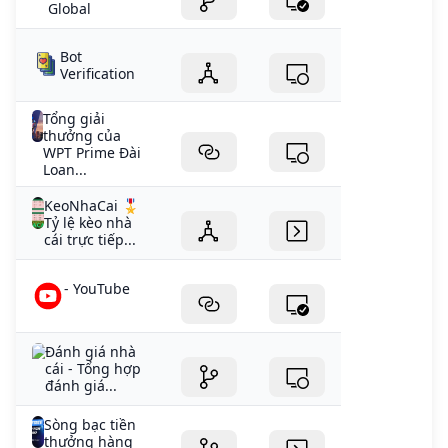
Global
Bot
Verification
Tổng giải
thưởng của
WPT Prime Đài
Loan...
KeoNhaCai 🎖️
Tỷ lệ kèo nhà
cái trực tiếp...
- YouTube
Đánh giá nhà
cái - Tổng hợp
đánh giá...
Sòng bạc tiền
thưởng hàng