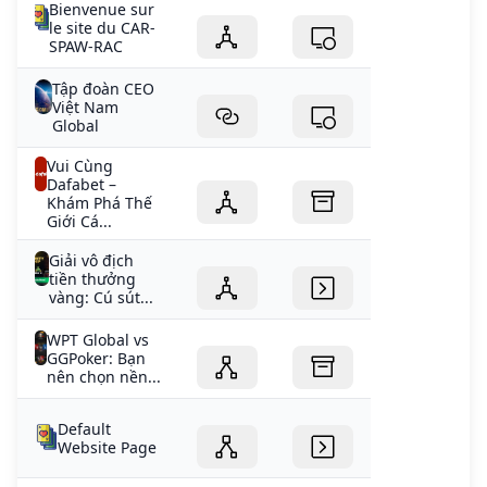
Bienvenue sur
le site du CAR-
SPAW-RAC
Tập đoàn CEO
Việt Nam
Global
Vui Cùng
Dafabet –
Khám Phá Thế
Giới Cá...
Giải vô địch
tiền thưởng
vàng: Cú sút...
WPT Global vs
GGPoker: Bạn
nên chọn nền...
Default
Website Page