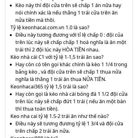
Kèo này thì đội cửa trên sẽ chấp 1 ăn nữa hay
nói chính xác là nếu thắng 1 trái cửa trên ăn
nửa tiền mà thôi.
Tỷ lệ keonhacai.com.vn 1.0 là sao?
Điều này tương đương với tỉ lệ chấp 0 : đội của
trên lúc này sẽ chấp chấp 1 hoà nghĩa là ăn một
trái thì 2 đội lúc này HÒA TIỀN nhau.
Kèo nhà cái C1 với tỷ lệ 1-1,5 trái ăn sao?
Hay còn có tên gọi khác chính là kèo 1 1/4 trong
bảng kèo , và đội cửa trên sẽ chấp 1 thua nửa
nghĩa là thắng 1 trái ăn thua NỬA TIỀN.
Keonhacai365 tỷ lệ 1,5 trái là sao?
Hay còn gọi là kèo nhà cái bóng đá 1 1/2 đội cửa
trên lúc này sẽ chấp đứt 1 trái ( nếu ăn một bàn
thì thua toàn tiền).
Keo nha cai tỷ lệ 1.5-2 trái ăn như thế nào?
Điều này sẽ tương đương tỷ lệ 1 3/4 và đội cửa
trên chấp 2 trái ăn nửa.