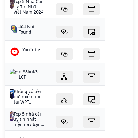
Top 5 Nhà Cái
Uy Tín Nhất
Việt Nam 2024
404 Not
Found.
- YouTube
m88link3 -
LCP
Không có tiền
gửi miễn phí
tại WPT...
Top 5 nhà cái
uy tín nhất
hiện nay bạn...