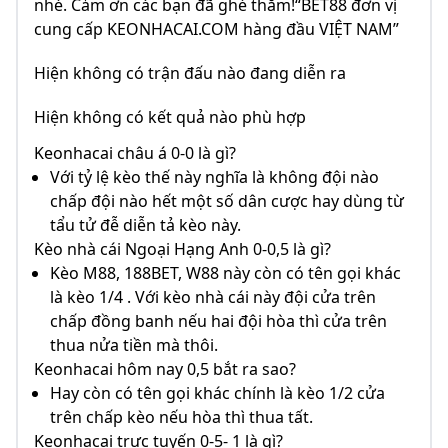
nhé. Cảm ơn các bạn đã ghé thăm!“BET88 đơn vị
cung cấp KEONHACAI.COM hàng đầu VIỆT NAM”
Hiện không có trận đấu nào đang diễn ra
Hiện không có kết quả nào phù hợp
Keonhacai châu á 0-0 là gì?
Với tỷ lệ kèo thế này nghĩa là không đội nào
chấp đội nào hết một số dân cược hay dùng từ
tẩu tử đễ diễn tả kèo này.
Kèo nhà cái Ngoại Hạng Anh 0-0,5 là gì?
Kèo M88, 188BET, W88 này còn có tên gọi khác
là kèo 1/4 . Với kèo nhà cái này đội cửa trên
chấp đồng banh nếu hai đội hòa thì cửa trên
thua nửa tiền mà thôi.
Keonhacai hôm nay 0,5 bắt ra sao?
Hay còn có tên gọi khác chính là kèo 1/2 cửa
trên chấp kèo nếu hòa thì thua tất.
Keonhacai trực tuyến 0-5- 1 là gì?