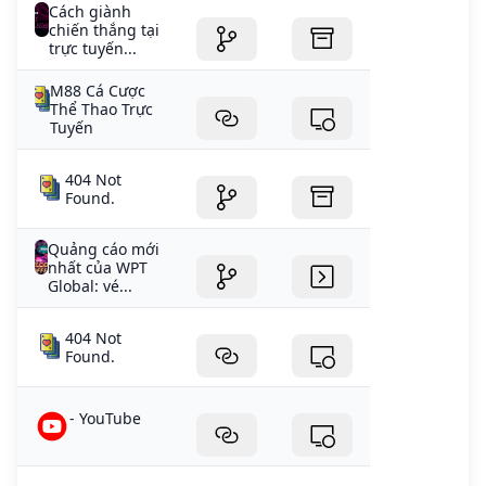
Cách giành
chiến thắng tại
trực tuyến...
M88 Cá Cược
Thể Thao Trực
Tuyến
404 Not
Found.
Quảng cáo mới
nhất của WPT
Global: vé...
404 Not
Found.
- YouTube