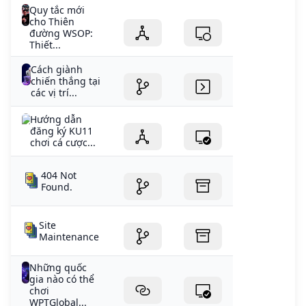
Quy tắc mới
cho Thiên
đường WSOP:
Thiết...
Cách giành
chiến thắng tại
các vị trí...
Hướng dẫn
đăng ký KU11
chơi cá cược...
404 Not
Found.
Site
Maintenance
Những quốc
gia nào có thể
chơi
WPTGlobal...