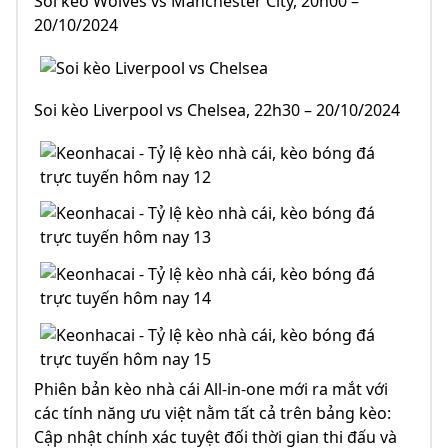
Soi kèo Wolves vs Manchester City, 20h00 –
20/10/2024
Soi kèo Liverpool vs Chelsea, 22h30 – 20/10/2024
Phiên bản kèo nhà cái All-in-one mới ra mắt với
các tính năng ưu việt nằm tất cả trên bảng kèo:
Cập nhật chính xác tuyệt đối thời gian thi đấu và