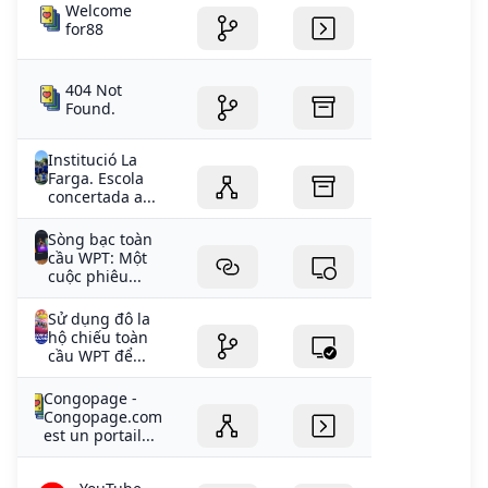
Welcome
for88
404 Not
Found.
Institució La
Farga. Escola
concertada a...
Sòng bạc toàn
cầu WPT: Một
cuộc phiêu...
Sử dụng đô la
hộ chiếu toàn
cầu WPT để...
Congopage -
Congopage.com
est un portail...