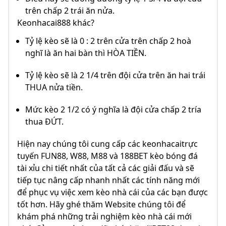
trên chấp 2 trái ăn nửa.
Keonhacai888 khác?
Tỷ lệ kèo sẽ là 0 : 2 trên cửa trên chấp 2 hoà
nghĩ là ăn hai bàn thì HÒA TIỀN.
Tỷ lệ kèo sẽ là 2 1/4 trên đội cửa trên ăn hai trái
THUA nửa tiền.
Mức kèo 2 1/2 có ý nghĩa là đội cửa chấp 2 tría
thua ĐỨT.
Hiện nay chúng tôi cung cấp các keonhacaitrực
tuyến FUN88, W88, M88 và 188BET kèo bóng đá
tài xỉu chi tiết nhất của tất cả các giải đấu và sẽ
tiếp tục nâng cấp nhanh nhất các tính năng mới
để phục vụ việc xem kèo nhà cái của các bạn được
tốt hơn. Hãy ghé thăm Website chúng tôi để
khám phá những trải nghiệm kèo nhà cái mới