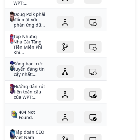
WPT:...
Doug Polk phải
đối mặt với
phản ứng dữ...
Top Những
Nhà Cái Tặng
Tiền Miễn Phí
Khi...
Sòng bạc trực
tuyến đáng tin
cậy nhất:...
Hướng dẫn rút
tiền toàn cầu
của WPT:...
404 Not
Found.
Tập đoàn CEO
Việt Nam