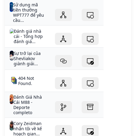
Fun88 Có Uy Tín Không? Sự Thật Về Nhà Cái Lâu Đời Châu
WSOP USA Top 8 Câu hỏi thường gặp
WPT Global có ứng dụng di động không?
Giải vô địch WPT khơi dậy tinh thần của huyền thoại Pok
- YouTube
Sử dụng mã
Sách hướng dẫn giải đấu WPT Playground 2024
Sự ra đời của sòng bạc trực tuyến đã tác động đến trò ch
Institució La Farga. Escola concertada a Sant Cugat del Va
Cách bắt đầu chơi bài xì phé trực tuyến vào năm 2025: 
Giải vô địch thế giới WPT 2024 khai mạc tại Wynn Las Vega
Phil Ivey tổ chức trò chơi gặp gỡ lễ hội tại Wynn Las Veg
tiền thưởng
m88
m88 casino
Roulette đóng vai trò gì trong văn hóa đại chúng chẳng
WPT777 để yêu
Tập đoàn CEO Việt Nam Global
Site Maintenance
404 Not Found.
cầu...
Paulius Plausinaitis thắng GGMmillion$ SHR với số tiền 
WPT Australia Returns: Thời điểm quan trọng của poker t
Đủ điều kiện cho sự kiện chính của WPT Global thông qu
404 Not Found.
Ứng dụng sòng bạc trực tuyến hàng đầu năm 2025
Quảng cáo mới nhất của WPT Global: vé cho một số tiền 
Cách tải xuống đăng ký và Master WPT Global: 2025 Guid
Cách chơi WPT Global trên máy tính của bạn 2024
404 Not Found.
Cách đủ điều kiện tham gia các sự kiện trực tuyến của 
Đánh giá nhà
Trang Chủ - CÔNG TY TNHH MTV VÀNG BẠC ĐÁ QUÝ SÀI G
WPT Global Cow Boy: Quan điểm của người chơi
An cung Vũ Hoàng Thanh Tâm - An cung Hàn Quốc nhập
Những quốc gia nào có thể chơi WPTGlobal vào năm 202
cái - Tổng hợp
Máy Chủ M88 Ở Đâu?
Chơi Game Bài Tiến Lên Miền Nam Miễn Phí
đánh giá...
Đủ điều kiện cho sự kiện chính của WPT Global thông qu
404 Not Found.
404 Not Found.
Chính sách bảo mật
Keonhacai - Tỷ lệ kèo nhà cái kèo bóng đá trực tuyến hô
An cung Vũ Hoàng Thanh Tâm - An cung Hàn Quốc nhập
- YouTube
WPT Global vs GGPoker: Bạn nên chọn nền tảng poker n
m88 đăng nhập
Sự trở lại của
11 ứng dụng và trò chơi poker hay nhất dành cho Androi
Không có tiền gửi miễn phí tại WPT Global - chơi mà khôn
TP trong WPT poker là gì?
Shevliakov
Đánh giá về Everygame Poker: Hướng dẫn chơi Poker trự
giành giải...
Đánh giá về Everygame Poker: Hướng dẫn chơi Poker trự
Nhà tài trợ Tiêu đề WPT Global Now cho Triton Poker Sup
404 Not Found.
404
Làm cho Phil Ivey cười có thể biến thành một ngày trả lươ
404 Not Found.
404 Not
404 Not Found.
- YouTube
22bet – Trải Nghiệm Cá Cược Trực Tuyến Đẳng Cấp
Found.
Keonhacai - Tỷ lệ kèo nhà cái kèo bóng đá trực tuyến hô
Sách hướng dẫn giải đấu WPT Playground 2024
- YouTube
11 ứng dụng và trò chơi poker hay nhất dành cho Androi
Đánh Giá Nhà
Cái M88 -
Đánh Giá Nhà Cái M88 - Esporte Completo
Deporte
WPT Australia Returns: Thời điểm quan trọng của poker t
completo
Bạn có thể chơi WPT Global ở đâu? Các quốc gia được hỗ 
Cory Zeidman
Lịch thi WPT Châu Á Thái Bình Dương 2024-2025
nhận tội về kế
hoạch gian...