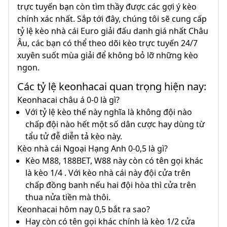
trực tuyến bạn còn tìm thầy được các gợi ý kèo
chính xác nhất. Sắp tới đây, chúng tôi sẽ cung cấp
tỷ lệ kèo nhà cái Euro giải đấu danh giá nhất Châu
Âu, các bạn có thể theo dõi kèo trực tuyến 24/7
xuyên suốt mùa giải để không bỏ lỡ những kèo
ngon.
Các tỷ lệ keonhacai quan trọng hiện nay:
Keonhacai châu á 0-0 là gì?
Với tỷ lệ kèo thế này nghĩa là không đội nào
chấp đội nào hết một số dân cược hay dùng từ
tẩu tử đễ diễn tả kèo này.
Kèo nhà cái Ngoại Hạng Anh 0-0,5 là gì?
Kèo M88, 188BET, W88 này còn có tên gọi khác
là kèo 1/4 . Với kèo nhà cái này đội cửa trên
chấp đồng banh nếu hai đội hòa thì cửa trên
thua nửa tiền mà thôi.
Keonhacai hôm nay 0,5 bắt ra sao?
Hay còn có tên gọi khác chính là kèo 1/2 cửa