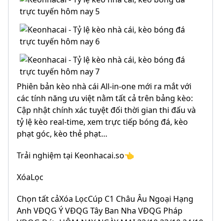
Phiên bản kèo nhà cái All-in-one mới ra mắt với
các tính năng ưu việt nằm tất cả trên bảng kèo:
Cập nhật chính xác tuyệt đối thời gian thi đấu và
tỷ lệ kèo real-time, xem trực tiếp bóng đá, kèo
phạt góc, kèo thẻ phạt…
Trải nghiệm tại Keonhacai.so👈
XóaLọc
Chọn tất cảXóa LọcCúp C1 Châu Âu Ngoại Hạng
Anh VĐQG Ý VĐQG Tây Ban Nha VĐQG Pháp