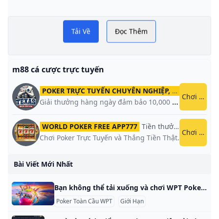
Phần thưởng chào mừng mới của WPT Global: lên tới 
404 Not Found.
404 Not Found.
404
- YouTube
Công nghệ đã ảnh hưởng đến trò chơi roulette như th
404 Not Found.
m88 cá cược trực tuyến
m88 cá cược trực tuyến
m88
Tải Về
Đọc Thêm
11 ứng dụng và trò chơi poker hay nhất dành cho And
- YouTube
Giới Thiệu Casino Online BK8
- YouTube
Chính Sách Bảo Mật Của M88 – Đảm Bảo An Toàn Tuyệt Đ
404 Not Found.
Đánh Giá Nhà Cái M88 - Esporte Completo
Top Những Nhà Cái Tặng Tiền Miễn Phí Khi Đăng Ký 2024
404 Not Found.
Sòng bạc trực tuyến đáng tin cậy nhất: WPT Global
404 Not Found.
m88 đăng nhập
Phần thưởng chào mừng mới của WPT Global: lên tới 
Tập đoàn CEO Việt Nam Global
Tập đoàn CEO Việt Nam Global
m88 cá cược trực tuyến
M88 Cá Cược Trực Tuyến: Tài Khoản Tiền Thưởng Và Quy 
Top Những Nhà Cái Tặng Tiền Miễn Phí Khi Đăng Ký 20
Top 6 Game Đánh Bài Online Rút Tiền Mặt Uy Tín Nhất 
Phần thưởng chào mừng mới của WPT Global: lên tới $ 
Khi nào và tại sao số 0 kép được thêm vào bánh xe roule
POKER TRỰC TUYẾN CHUYÊN NGHIỆP, GIÀNH GIẢI THƯỞNG HẤP DẪN
404 Not Found.
Giải vô địch thế giới WPT 2024 khai mạc tại Wynn Las Vega
Chơi ngay
Nhà tài trợ Tiêu đề WPT Global Now cho Triton Poker Sup
Giải thưởng hàng ngày đảm bảo 10,000 USD
WPT Global Million Hyper PKO Showdown: Chi tiết & Hướ
404 Not Found.
KeoNhaCai 🎖️ Tỷ lệ kèo nhà cái trực tiếp Kèo bóng đá h
Texas Holdem Flop có nghĩa là gì?
Tương lai của trò chơi roulette là gì?
Giải vô địch thế giới WPT 2024 khai mạc tại Wynn Las Vega
WORLD POKER FREE APP777
Tiền thưởng chào mừng
Timothy Chung: Từ tiệc sinh nhật đến nhà vô địch WPT P
Tiêu đề EPT củng cố danh tiếng của Stephen Song như 
Chơi ngay
Sự trở lại của Shevliakov giành giải thưởng hàng triệu 
Chơi Poker Trực Tuyến và Thắng Tiền Thật.
Paulius Plausinaitis thắng GGMmillion$ SHR với số tiền 
Chính sách bảo mật
- YouTube
m88 cá cược thể thao trực tuyến
- YouTube
m88 đăng nhập
Trò chơi roulette lần đầu tiên được chơi ở đâu và khi nào
Bài Viết Mới Nhất
Đánh giá về Everygame Poker: Hướng dẫn chơi Poker trự
- YouTube
Ai đã phát minh ra trò chơi roulette?
Tùy chọn thanh toán tại EVERYGAME Poker: Giao dịch n
404 Not Found.
m88 đăng nhập
Top 6 Game Đánh Bài Online Rút Tiền Mặt Uy Tín Nhất 
Bạn không thể tải xuống và chơi WPT Poker Global ở các quốc gia và khu vực bên dưới Người chơi ở hơn 100 quốc gia có thể truy cập WPT Global Poker, nhưng có những hạn chế cụ thể dựa trên quy định của địa phương. Tại sao bạn không thể tải xuống và chơi WPT Poker Global ở các quốc gia và khu vực bên dưới Các quốc gia có thể truy cập WPT Global Người chơi có thể đăng ký và tải xuống WPT Global từ các khu vực sau:
m88 cá cược thể thao trực tuyến
James Obst giành chức vô địch WPT Australia và giành đư
404 Not Found.
Top 5 nhà cái uy tín nhất hiện nay bạn không thể bỏ lỡ
Poker Toàn Cầu WPT
Giới Hạn
Institució Mallorca. Escola concertada al Parc Bit (Mallorc
Làm cho Phil Ivey cười có thể biến thành một ngày trả lươ
Cảnh báo từ hệ thống
Hướng dẫn sự kiện WPT Paris 2024
James Obst giành chức vô địch WPT Australia và giành đư