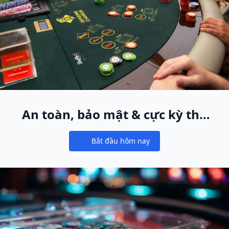
Top Những Nhà Cái Tặng Tiền Miễn Phí Khi Đăng Ký 2024 -
Bạch thủ lô kép hôm nay – Soi cầu cặp lô kép đẹp nhất miễ
Đánh giá về Everygame Poker: Hướng dẫn chơi Poker trực 
Nạp Tiền M88 Siêu Nhanh: Bí Kíp 5 Phút Vào Tài Khoản!
Nguồn gốc của cái tên Roulette là gì?
404 Not Found.
Top 5 sòng bạc trực tuyến năm 2025: chơi ở đâu và già
Trò chơi roulette lần đầu tiên được chơi ở đâu và khi nào?
Trang Chủ - CÔNG TY TNHH MTV VÀNG BẠC ĐÁ QUÝ SÀI GÒN
Đánh giá nhà cái - Tổng hợp đánh giá chất lượng nhà cái
Quy tắc mới cho Thiên đường WSOP: Thiết bị điện tử và Hỗ 
404 Not Found.
Đánh giá nhà cái - Tổng hợp đánh giá chất lượng nhà cái
- YouTube
m88link3 - LCP
Chơi Tiến Lên Miền Nam Offline: Hướng Dẫn Tải Game và C
404 Not Found.
Bitstarz không cần tiền thưởng lên tới 5 BTC và 200 vòng q
Bạch thủ lô kép hôm nay – Soi cầu cặp lô kép đẹp nhất miễ
Công nghệ đã ảnh hưởng đến trò chơi roulette như thế nà
m88 casino
WPT Global từ Chủ nhật Hyper PKO Showdown: Mua thấp p
M88 - Cập nhật link vào M88 không bị chặn mới nhất 2024
Sự trở lại của Shevliakov giành giải thưởng hàng triệu eu
WPT Australia Returns: Thời điểm quan trọng của poker tiề
Martin Tsvetanov giành chiến thắng trong sự kiện chính Eu
404 Not Found.
Top Những Nhà Cái Tặng Tiền Miễn Phí Khi Đăng Ký 20
Nạp Tiền M88 Siêu Nhanh: Bí Kíp 5 Phút Vào Tài Khoản!
Roulette đóng vai trò gì trong văn hóa đại chúng chẳng h
404 Not Found.
Bạn không thể tải xuống và chơi WPT Poker Global ở các qu
Sử dụng đô la hộ chiếu toàn cầu WPT để vào các sự kiện cổ
M88 - Nhà Cái Cá Cược Trực Tuyến Uy Tín Hàng Đầu Châu Á
Sòng bạc toàn cầu WPT: Một cuộc phiêu lưu đầy thú vị
Bitstarz không cần tiền thưởng lên tới 5 BTC và 200 vòng q
Vui Cùng Dafabet – Khám Phá Thế Giới Cá Cược Đẳng Cấp
- YouTube
Giải vô địch thế giới WPT 2024 khai mạc tại Wynn Las Vegas:
Tổng giải thưởng của WPT Prime Đài Loan là bao nhiêu
Những quốc gia nào có thể chơi WPTGlobal vào năm 2024?
404 Not Found.
m88 casino
m88 cá cược trực tuyến
m88 casino
m88 cá cược trực tuyến
m88
m88 cá cược thể thao trực tuyến
Paulius Plausinaitis thắng GGMmillion$ SHR với số tiề
Không có tiền gửi miễn phí tại WPT Global - chơi mà không 
Top 6 Game Đánh Bài Online Rút Tiền Mặt Uy Tín Nhất 20
Top 5 nhà cái uy tín nhất hiện nay bạn không thể bỏ lỡ
Luật Chơi Poker Online tại DA88
Ứng dụng sòng bạc trực tuyến hàng đầu năm 2025
Đánh Giá Nhà Cái M88 - Deporte completo
M88 - Cập nhật link vào M88 không bị chặn mới nhất 2
404 Not Found.
Đánh giá về Everygame Poker: Hướng dẫn chơi Poker trực 
Bạch thủ lô kép hôm nay – Soi cầu cặp lô kép đẹp nhất miễ
Lixi88 - Trải nghiệm sân chơi đẳng cấp với dịch vụ chuyên 
- YouTube
SpicyFood trang chủ - Chụp hình món ăn Spicy Food Studio
Welcome for88
An toàn, bảo mật & cực kỳ thú
Top 10 nhà cái uy tín nhất chuyên cá cược bóng đá ⭐️ 2024
Luật Chơi Poker Online tại DA88
M88 Cá Cược Thể Thao Trực Tuyến: Cách Đọc Kèo Và Quy T
Radio Nagarik - The Most Comprehensive No. 1 Radio Stati
Chơi Tiến Lên Miền Nam Offline: Hướng Dẫn Tải Game và C
WPT Global Cow Boy: Quan điểm của người chơi
- YouTube
Một người phụ nữ hướng dẫn lựa chọn đồ chơi tình dục h
Bot Verification
Cách bắt đầu chơi bài xì phé trực tuyến vào năm 2025: Hư
James Obst giành chức vô địch WPT Australia và giành được
Máy đánh bạc trả tiền thật mà không cần đặt cọc Chơi miễn
404 Not Found.
vị
404 Not Found.
Hướng dẫn rút tiền toàn cầu của WPT: Tiền mặt được thực 
Paulius Plausinaitis thắng GGMmillion$ SHR với số tiền 31
Sòng bạc toàn cầu WPT: Một cuộc phiêu lưu đầy thú vị
Giải vô địch tiền thưởng vàng: Cú sút hàng tuần của bạn ở
Nạp Tiền M88 Siêu Nhanh: Bí Kíp 5 Phút Vào Tài Khoản!
Roulette đóng vai trò gì trong văn hóa đại chúng chẳng h
Bắt đầu hôm nay
Đánh giá về Everygame Poker: Hướng dẫn chơi Poker t
Notifications
Là poker trực tuyến được gian lận?
404 Not Found.
- YouTube
Các giải đấu poker trực tuyến hàng đầu để xem và chơi và
Giải vô địch WPT khơi dậy tinh thần của huyền thoại Poker
Hyper Dash trong WPT Global là gì? Đi sâu vào hành động 
Không có tiền gửi miễn phí tại WPT Global - chơi mà kh
Quảng cáo mới nhất của WPT Global: vé cho một số tiền ch
Làm cho Phil Ivey cười có thể biến thành một ngày trả lương
Fun88 Có Uy Tín Không? Sự Thật Về Nhà Cái Lâu Đời Châu Á
Sử dụng mã tiền thưởng WPT777 để yêu cầu ưu đãi đặc biệt
Sòng bạc trực tuyến đáng tin cậy nhất: WPT Global
Bạn không thể tải xuống và chơi WPT Poker Global ở các qu
- YouTube
Bạn có biết trò chơi poker trực tuyến WPTGO
Texas Holdem Flop có nghĩa là gì?
Fun88 có uy tín không? Sự thật cần biết ngay
Cách bắt đầu chơi bài xì phé trực tuyến vào năm 2025: Hư
404 Not Found.
Casino online - Thế giới cá cược trực tuyến đẳng cấp
Martin Tsvetanov giành chiến thắng trong sự kiện chính Eu
Top 6 Game Đánh Bài Online Rút Tiền Mặt Uy Tín Nhất 20
404 Not Found.
Top Những Nhà Cái Tặng Tiền Miễn Phí Khi Đăng Ký 2024 -
Luật Chơi Poker Online tại DA88
- YouTube
M88 - Nhà cái cá cược trực tuyến uy tín hàng đầu Việt Nam
Cảnh báo từ hệ thống
- YouTube
Nguồn gốc của cái tên Roulette là gì?
Top 6 Game Đánh Bài Online Rút Tiền Mặt Uy Tín Nhất 20