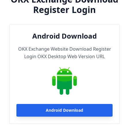
Register Login
Android Download
OKX Exchange Website Download Register
Login OKX Desktop Web Version URL
Android Download