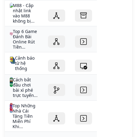
Giải vô địch tiền thưởng vàng: Cú sút hàng tuần của bạn
M88 - Cập
nhật link
vào M88
không bị...
Top 6 Game
Đánh Bài
Online Rút
Tiền...
Cảnh báo
từ hệ
thống
Cách bắt
đầu chơi
bài xì phé
trực tuyến...
Top Những
Nhà Cái
Tặng Tiền
Miễn Phí
Khi...