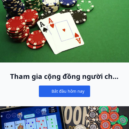
Cách giành chiến thắng tại các vị trí trực tuyến vào năm 20
Tập đoàn CEO Việt Nam Global
Hướng dẫn đăng ký KU11 chơi cá cược online tại Kubet
Cảnh báo từ hệ thống
m88link3 - LCP
Congopage - Congopage.com est un portail d’information d’
404 Not Found.
404 Not Found.
Đánh giá nhà cái - Tổng hợp đánh giá chất lượng nhà cái
Nhà tài trợ Tiêu đề WPT Global Now cho Triton Poker Super 
Sự trở lại của Shevliakov giành giải thưởng hàng triệu eu
Bienvenue sur le site du CAR-SPAW-RAC
Bạn có thể chơi WPT Global ở đâu? Các quốc gia được hỗ tr
Institució La Farga. Escola concertada a Sant Cugat del Vall
Đủ điều kiện cho sự kiện chính của WPT Global thông qua 
- YouTube
Congopage - Congopage.com est un portail d’information d’
Dàn 3 càng đề khung 7 ngày nuôi tuần bất bại miễn phí
404 Not Found.
- YouTube
22bet – Trải Nghiệm Cá Cược Trực Tuyến Đẳng Cấp
404 Not Found.
Rake Chase là gì?
Top Những Nhà Cái Tặng Tiền Miễn Phí Khi Đăng Ký 2024 -
M88 Casino: Cách Kiểm Tra Trò Chơi Casino Trực Tiếp Và T
Giải vô địch tiền thưởng vàng: Cú sút hàng tuần của bạn ở
Nguồn gốc của cái tên Roulette là gì?
Bitstarz không cần tiền thưởng lên tới 5 BTC và 200 vòng q
11 ứng dụng và trò chơi poker hay nhất dành cho Android
- YouTube
Tôi có thể chơi GGPoker ở Mỹ không?
WPT Global Cow Boy: Quan điểm của người chơi
Sử dụng đô la hộ chiếu toàn cầu WPT để vào các sự kiện cổ
- YouTube
m88 đăng nhập
m88 casino
m88 cá cược trực tuyến
Đủ điều kiện cho sự kiện chính của WPT Global thông qua 
404 Not Found.
Mục tiêu lý tưởng mới đổi mới giải trí cùng trang thể thao
Tham gia cộng đồng người chơi
James Obst giành chức vô địch WPT Australia và giành được
Bạch thủ lô kép hôm nay – Soi cầu cặp lô kép đẹp nhất miễ
Cách tải xuống WPTGO và bắt đầu
M88 - Nhà cái cá cược trực tuyến uy tín hàng đầu Việt Nam
Lịch thi WPT Châu Á Thái Bình Dương 2024-2025
Cory Zeidman nhận tội về kế hoạch gian lận cá cược thể th
cash game lớn nhất thế giới
Sòng bạc trực tuyến đáng tin cậy nhất: WPT Global
- YouTube
Tập đoàn CEO Việt Nam Global
Bắt đầu hôm nay
Notifications
Tập đoàn CEO Việt Nam Global
- YouTube
404 Not Found.
Đánh giá nhà cái - Tổng hợp đánh giá chất lượng nhà cái
- YouTube
M88 - Nhà cái cá cược trực tuyến uy tín hàng đầu Việt Nam
Hướng dẫn sự kiện WPT Paris 2024
Công nghệ đã ảnh hưởng đến trò chơi roulette như thế nà
- YouTube
M88 - Cập nhật link vào M88 không bị chặn mới nhất 2024
- YouTube
Soi cầu 3 càng miền Bắc - Rồng bạch kim chốt 3 càng VIP 
Paulius Plausinaitis thắng GGMmillion$ SHR với số tiền 31
404 Not Found.
Trang Chủ - CÔNG TY TNHH MTV VÀNG BẠC ĐÁ QUÝ SÀI GÒN