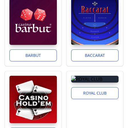
BARBUT
BACCARAT
ROYAL CLUB