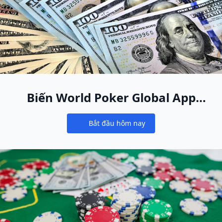
WPT Global có ứng dụng di động không?
Tập đoàn CEO Việt Nam Global
WPT Global tổ chức sự kiện ở những quốc gia và khu vực n
WPT Australia Returns: Thời điểm quan trọng của poker tiề
Top Những Nhà Cái Tặng Tiền Miễn Phí Khi Đăng Ký 2024 -
Tiêu đề EPT củng cố danh tiếng của Stephen Song như mộ
WSOP USA Top 8 Câu hỏi thường gặp
WPT Global tổ chức sự kiện ở những quốc gia và khu vực n
Sòng bạc tiền thưởng hàng đầu không có tiền gửi vào năm 
Texas Holdem Flop có nghĩa là gì?
Top 6 Game Đánh Bài Online Rút Tiền Mặt Uy Tín Nhất 20
404 Not Found.
James Obst giành chức vô địch WPT Australia và giành được
m88
Đánh Giá Nhà Cái M88 - Esporte Completo
Đủ điều kiện cho sự kiện chính của WPT Global thông qua 
- YouTube
WPT Global vs GGPoker: Bạn nên chọn nền tảng poker nào
Cory Zeidman nhận tội về kế hoạch gian lận cá cược thể th
Congopage - Congopage.com est un portail d’information d’
Công nghệ đã ảnh hưởng đến trò chơi roulette như th
404 Not Found.
Welcome for88
Cách tải xuống WPTGO và bắt đầu
Sử dụng đô la hộ chiếu toàn cầu WPT để vào các sự kiện cổ
- YouTube
Site Maintenance
Tiêu đề EPT củng cố danh tiếng của Stephen Song nh
Texas Holdem Flop có nghĩa là gì?
Top Những Nhà Cái Tặng Tiền Miễn Phí Khi Đăng Ký 2024 -
Ngày 20-25 tháng 9 năm 2024 Giải vô địch WPT Úc
Cách giành chiến thắng tại trực tuyến Blackjack: Chiến lượ
Cách bắt đầu chơi bài xì phé trực tuyến vào năm 2025: Hư
Cuộc đua gay cấn dành cho Cầu thủ xuất sắc nhất WPT mùa
Cảnh báo từ hệ thống
m88 cá cược trực tuyến
m88 cá cược trực tuyến
m88 cá cược thể thao trực tuyến
m88 cá cược trực tuyến
m88 casino
m88 cá cược thể thao trực tuyến
404 Not Found.
Top Những Nhà Cái Tặng Tiền Miễn Phí Khi Đăng Ký 2024 -
WPT Global ¥ 110 CN ¥ triệu Chủ nhật Hyper PKO Showdo
Top Những Nhà Cái Tặng Tiền Miễn Phí Khi Đăng Ký 2024 -
404 Not Found.
Giải vô địch WPT khơi dậy tinh thần của huyền thoại Poker
Các quy tắc và lựa chọn cá cược ban đầu cho roulette là gì?
Sòng bạc trực tuyến đáng tin cậy nhất: WPT Global
Đánh Giá Nhà Cái M88 - Deporte completo
Các quy tắc và lựa chọn cá cược ban đầu cho roulette là gì?
Chính sách bảo mật
Trang Chủ - CÔNG TY TNHH MTV VÀNG BẠC ĐÁ QUÝ SÀI GÒN
Sách hướng dẫn giải đấu WPT Playground 2024
Cuộc thi Discord nóng lên: Hãy tham gia hành động!
Những quốc gia nào có thể chơi WPTGlobal vào năm 2
Biến World Poker Global App
Bạn không thể tải xuống và chơi WPT Poker Global ở các qu
Ngôi sao đang lên của Brazil gây sốc cho tất cả mọi người
- YouTube
Bạn không thể tải xuống và chơi WPT Poker Global ở các qu
Cory Zeidman nhận tội về kế hoạch gian lận cá cược thể th
Top Những Nhà Cái Tặng Tiền Miễn Phí Khi Đăng Ký 2024 -
Default Website Page
Khi nào và tại sao số 0 kép được thêm vào bánh xe roulett
Top Những Nhà Cái Tặng Tiền Miễn Phí Khi Đăng Ký 2024 -
Hướng Dẫn Chi Tiết Về Fun88 Đăng Nhập
- YouTube
Sử dụng đô la hộ chiếu toàn cầu WPT để vào các sự kiện cổ
404 Not Found.
thành ngôi nhà poker online
404 Not Found.
Sự ra đời của sòng bạc trực tuyến đã tác động đến trò chơi
404 Not Found.
Hướng dẫn đăng ký KU11 chơi cá cược online tại Kubet
- YouTube
Lixi88 - Trải nghiệm sân chơi đẳng cấp với dịch vụ chuyên 
Top 6 Game Đánh Bài Online Rút Tiền Mặt Uy Tín Nhất 20
Bắt đầu hôm nay
Sử dụng mã tiền thưởng WPT777 để yêu cầu ưu đãi đặc
mới của bạn
Notifications
22bet – Trải Nghiệm Cá Cược Trực Tuyến Đẳng Cấp
Cory Zeidman nhận tội về kế hoạch gian lận cá cược thể th
- YouTube
Đánh giá nhà cái - Tổng hợp đánh giá chất lượng nhà cái
Trang Chủ - CÔNG TY TNHH MTV VÀNG BẠC ĐÁ QUÝ SÀI GÒN
Giải vô địch WPT khơi dậy tinh thần của huyền thoại Poker
- YouTube
Chính Sách Bảo Mật Của M88 – Đảm Bảo An Toàn Tuyệt Đối
- YouTube
Một người phụ nữ hướng dẫn lựa chọn đồ chơi tình dục h
James Obst giành chức vô địch WPT Australia và giành được
404 Not Found.
- YouTube
M88 - Cập nhật link vào M88 không bị chặn mới nhất 2024
Sòng bạc toàn cầu WPT: Một cuộc phiêu lưu đầy thú vị
Mục tiêu lý tưởng mới đổi mới giải trí cùng trang thể thao
Sử dụng mã tiền thưởng WPT777 để yêu cầu ưu đãi đặc biệt
Institució Igualada. Escola concertada de 0 a 18 anys a Jorb
Làm cho Phil Ivey cười có thể biến thành một ngày trả lương
Đủ điều kiện tham quan Red Dragon Poker Tour Jeju 2025 q
404 Not Found.
Những quốc gia nào bị hạn chế trên WPT Global?
Ai đã phát minh ra trò chơi roulette?
Các quy tắc và lựa chọn cá cược ban đầu cho roulette là gì?
Why M88 Cá Cược Trực Tuyến is the Ultimate Betting Pla
404 Not Found.
Paulius Plausinaitis thắng GGMmillion$ SHR với số tiền 31
404 Not Found.
Site Maintenance
Frank Stepuchin dẫn đầu RRPO WPT Seminole 2024 sau ngà
Sách hướng dẫn giải đấu WPT Playground 2024