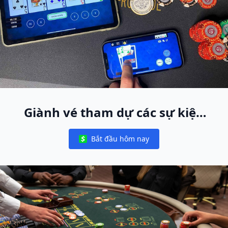
Các giải đấu poker trực tuyến hàng đầu để xem và chơi và
Điều khoản tiền thưởng toàn cầu của WPT: Tiền mặt được t
Giải vô địch thế giới WPT 2024 khai mạc tại Wynn Las Vegas:
Giành vé tham dự các sự kiện
World Poker Free App trực tiếp
m88 cá cược thể thao trực tuyến
404 Not Found.
Bắt đầu hôm nay
toàn cầu
Notifications
WPT Global từ Chủ nhật Hyper PKO Showdown: Mua th
Các giải đấu poker trực tuyến hàng đầu để xem và chơ
m88 đăng nhập
m88
m88
m88 casino
m88 cá cược thể thao trực tuyến
m88 casino
- YouTube
- YouTube
Hướng Dẫn Chi Tiết Về Fun88 Đăng Nhập
404 Not Found.
M88 Casino: Cách Kiểm Tra Trò Chơi Casino Trực Tiếp Và T
Bạn không thể tải xuống và chơi WPT Poker Global ở các qu
404 Not Found.
404 Not Found.
SpicyFood trang chủ - Chụp hình món ăn Spicy Food Studio
Lễ hội mùa xuân toàn cầu WPT: 7.000.000 đô la giải thưởn
WPT Global Million Hyper PKO Showdown: Chi tiết & Hướng
Texas Holdem Flop có nghĩa là gì?
404 Not Found.
WPT Global ¥ 110 CN ¥ triệu Chủ nhật Hyper PKO Showdo
404 Not Found.
Paulius Plausinaitis thắng GGMmillion$ SHR với số tiền 31
- YouTube
Top 5 nhà cái uy tín nhất hiện nay bạn không thể bỏ lỡ
Tương lai của trò chơi roulette là gì?
Những quốc gia nào có thể chơi WPTGlobal vào năm 2024?
Top 6 Game Đánh Bài Online Rút Tiền Mặt Uy Tín Nhất 20
M88 Là Gì? Cách Kiểm Tra Thương Hiệu Tài Khoản Và Đ
Cuộc đua gay cấn dành cho Cầu thủ xuất sắc nhất WPT mùa
Điều khoản tiền thưởng toàn cầu của WPT: Tiền mặt được t
- YouTube
404 Not Found.
Cách bắt đầu chơi bài xì phé trực tuyến vào năm 2025: Hư
Giới Thiệu Casino Online BK8
Casino online - Thế giới cá cược trực tuyến đẳng cấp