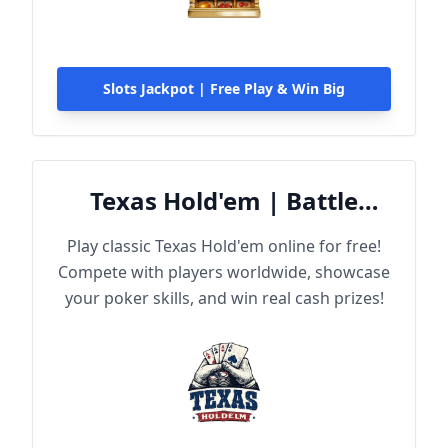
Slots Jackpot | Free Play & Win Big
Texas Hold'em | Battle
Online
Play classic Texas Hold'em online for free!
Compete with players worldwide, showcase
your poker skills, and win real cash prizes!