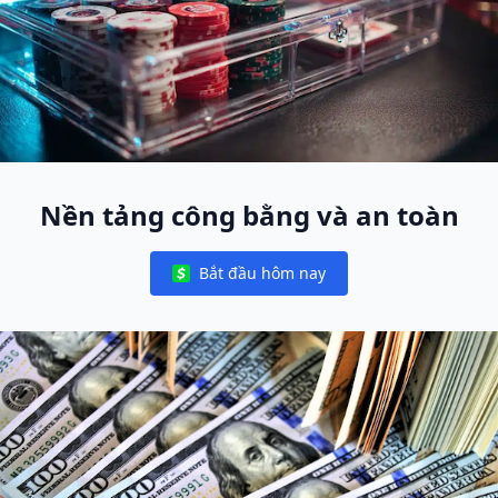
Nền tảng công bằng và an toàn
m88 cá cược trực tuyến
Công nghệ đã ảnh hưởng đến trò chơi roulette như th
Bắt đầu hôm nay
Notifications
Top Những Nhà Cái Tặng Tiền Miễn Phí Khi Đăng Ký 20
Cách đủ điều kiện tham gia các sự kiện trực tuyến củ
m88 cá cược trực tuyến
m88 cá cược thể thao trực tuyến
m88 đăng nhập
m88 cá cược thể thao trực tuyến
m88 đăng nhập
m88 cá cược thể thao trực tuyến
Top 5 nhà cái uy tín nhất hiện nay bạn không thể bỏ lỡ
Đánh giá về Everygame Poker: Hướng dẫn chơi Poker trực 
SpicyFood trang chủ - Chụp hình món ăn Spicy Food Studio
Giải vô địch tiền thưởng vàng: Cú sút hàng tuần của bạn ở
404 Not Found.
Điều khoản tiền thưởng toàn cầu của WPT: Tiền mặt được t
404 Not Found.
Top 5 Nhà Cái Uy Tín Nhất Việt Nam 2024
Các quy tắc và lựa chọn cá cược ban đầu cho roulette là gì?
Trang Chủ - CÔNG TY TNHH MTV VÀNG BẠC ĐÁ QUÝ SÀI GÒN
Hướng Dẫn Chi Tiết Về Fun88 Đăng Nhập
Các giải đấu poker trực tuyến hàng đầu để xem và chơi và
Mẹo mới toàn cầu của WPT: Xem trước cá cược tuần 6 của
Cory Zeidman nhận tội về kế hoạch gian lận cá cược thể th
Trang Chủ - CÔNG TY TNHH MTV VÀNG BẠC ĐÁ QUÝ SÀI
Hyper Dash trong WPT Global là gì? Đi sâu vào hành động 
Top Những Nhà Cái Tặng Tiền Miễn Phí Khi Đăng Ký 2024 -
404 Not Found.
- YouTube
WPT Global Cow Boy: Quan điểm của người chơi
- YouTube
Hướng dẫn đăng ký KU11 chơi cá cược online tại Kube
Phần thưởng chào mừng mới của WPT Global: lên tới $ 35
Tổng giải thưởng của WPT Prime Đài Loan là bao nhiêu
Top 5 nhà cái uy tín nhất hiện nay bạn không thể bỏ lỡ
Một người phụ nữ hướng dẫn lựa chọn đồ chơi tình dục h
- YouTube
Frank Stepuchin dẫn đầu RRPO WPT Seminole 2024 sau ngà
Đủ điều kiện tham quan Red Dragon Poker Tour Jeju 2
James Obst giành chức vô địch WPT Australia và giành được
Đánh Giá Nhà Cái M88 - Deporte completo
M88 Là Gì? Cách Kiểm Tra Thương Hiệu Tài Khoản Và Điều 
Soi cầu 3 càng miền Bắc - Rồng bạch kim chốt 3 càng VIP 
404
Top Những Nhà Cái Tặng Tiền Miễn Phí Khi Đăng Ký 2024 -
Máy Chủ M88 Ở Đâu?