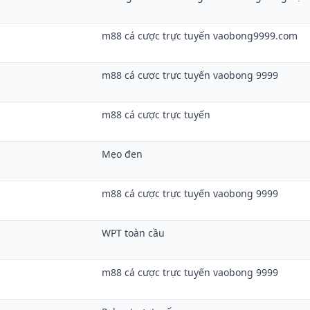
a WPT vào năm 2025
udio
m88 cá cược trực tuyến vaobong9999.com
m88 cá cược trực tuyến vaobong 9999
ạn ở mức 100 nghìn đô la trên WPT Global
m88 cá cược trực tuyến
Mẹo đen
m88 cá cược trực tuyến vaobong 9999
WPT toàn cầu
m88 cá cược trực tuyến vaobong 9999