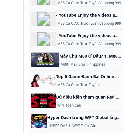
Giải vô địch WPT khơi dậy tinh thần của huyề
Hướng dẫn sự kiện WPT Paris 2024
Một số vụ bê bối và tranh cãi nổi tiếng về roule
M88 Cá Cược Trực Tuyến Vaobong 9999
- YouTube
WPT Global Million Hyper PKO Showdown: Chi 
404 Not Found.
m88 đăng nhập
Nguồn gốc của cái tên Roulette là gì?
- YouTube Enjoy the videos and music you love, upload original content, and share it all with friends, family, and the world on YouTube.
m88 cá cược trực tuyến
WPT Global có ứng dụng di động không?
m88
Các quy tắc và lựa chọn cá cược ban đầu cho ro
M88 Cá Cược Trực Tuyến Vaobong 9999
Tập đoàn CEO Việt Nam Global
M88 Cá Cược Thể Thao Trực Tuyến: Cách Đọc 
Đủ điều kiện cho sự kiện chính của WPT Globa
- YouTube Enjoy the videos and music you love, upload original content, and share it all with friends, family, and the world on YouTube.
404 Not Found.
Giải vô địch tiền thưởng vàng: Cú sút hàng tu
Đánh Giá Nhà Cái M88 - Esporte Completo
Ai có nhiều vòng tay WSOP nhất?
WPT Global Million Hyper PKO Showdown: Chi 
Không có tiền gửi miễn phí tại WPT Global - ch
M88 Cá Cược Trực Tuyến Vaobong 9999
Paulius Plausinaitis thắng GGMmillion$ SHR vớ
22bet – Trải Nghiệm Cá Cược Trực Tuyến Đẳng
Tập đoàn CEO Việt Nam Global
m88 cá cược thể thao trực tuyến
Máy Chủ M88 Ở Đâu? 1. M88 ở đâu? M88 được các nguồn báo chí và tin điều tra công khai ghi nhận là có máy chủ dữ liệu đặt tại Philippines. Một số tài liệu còn mô tả hệ thống vận hành của M88 gắn với Manila và hạ tầng ở nước ngoài, thay vì đặt tại Việt Nam. 2. Vì sao người dùng hay hỏi điều này? Nhiều người muốn biết máy chủ M88 ở đâu vì trang này hoạt động theo mô hình trực tuyến, giao diện có tiếng Việt, và được nhắc đến trong các vụ việc liên quan đến cá cược qua mạng.
Why M88 Cá Cược Trực Tuyến is the Ultimate
WPT Global tổ chức sự kiện ở những quốc gia 
Bạn có thể chơi WPT Global ở đâu? Các quốc gi
Hyper Dash trong WPT Global là gì? Đi sâu và
M88
Máy Chủ
Philippines
An cung Vũ Hoàng Thanh Tâm - An cung Hàn 
Các giải đấu poker trực tuyến hàng đầu để xe
Giải vô địch thế giới WPT 2024 khai mạc tại Wy
Top Những Nhà Cái Tặng Tiền Miễn Phí Khi Đă
Các quy tắc và lựa chọn cá cược ban đầu cho ro
404 Not Found.
Quảng cáo mới nhất của WPT Global: vé cho mộ
m88 cá cược trực tuyến
Vincent Meli tăng lên 100.000 với K♣️ J♣️ Francoi
Top 6 Game Đánh Bài Online Rút Tiền Mặt Uy Tín Nhất 2024 - Complete Sports Top 6 game đánh bài online uy tín 2024 tại Việt Nam. Rút tiền thật an toàn trên Iwin, K8 và nhiều nền tảng khác với đa dạng trò chơi. Kristina Briggs0October 14, 2024 6:55 pm 1xBet – N1 casino trực tuyến uy tín BK8 – Top casino trực tuyến Dafabet – Game đánh bài uy tín Fun88 – Trang poker uy tín WE88 – Baccarat trực tuyến uy tín W88 – App đánh bài uy tín HappyLuke – Game bài uy tín nhất hiện nay M88 – Trang web trò chơi bài phổ biến nhất Top casino trực tuyến để chơi game đánh bài online tại Việt Nam Bây giờ khi chúng ta đã hiểu về 6 trò chơi bài trực tuyến đáng tin cậy nhất tại Việt Nam, điều quan trọng là phải nêu bật những sòng bạc trực tuyến hàng đầu nơi có thể chơi những trò chơi bài đó.
Khi nào và tại sao số 0 kép được thêm vào bán
Không có tiền gửi miễn phí tại WPT Global - ch
- YouTube
Institució Igualada. Escola concertada de 0 a 1
Roulette đóng vai trò gì trong văn hóa đại c
M88 Cá Cược Trực Tuyến
M88 Casino: Cách Kiểm Tra Trò Chơi Casino Tr
Lễ hội mùa xuân toàn cầu WPT: 7.000.000 đô l
Hướng dẫn sự kiện WPT Paris 2024
Cuộc đua gay cấn dành cho Cầu thủ xuất sắc 
Cách giành chiến thắng tại các vị trí trực tuy
Bitstarz không cần tiền thưởng lên tới 5 BTC 
m88 cá cược thể thao trực tuyến
Các quy tắc và lựa chọn cá cược ban đầu cho ro
Là poker trực tuyến được gian lận?
Đủ điều kiện tham quan Red Dragon Poker Tour Jeju 2025 qua các vệ tinh toàn cầu WPT Mơ ước thi đấu trong một trong những sự kiện poker uy tín nhất châu Á? WPT Global cung cấp cho bạn cơ hội để biến một khoản đầu tư khiêm tốn thành một ghế tại sự kiện Giải vô địch Poker Poker Red Dragon 2025. Cấu trúc giải đấu vệ tinh Con đường vệ tinh của WPT Global được thiết kế để phù hợp với người chơi có các ngân hàng khác nhau:
Bot Verification
Bạch thủ lô kép hôm nay – Soi cầu cặp lô kép 
Lixi88 - Trải nghiệm sân chơi đẳng cấp với dịc
WPT Toàn Cầu
Chuyến Tham Quan Poker Rồ
Sách hướng dẫn giải đấu WPT Playground 202
Đánh giá về Everygame Poker: Hướng dẫn chơi
M88 Casino: Cách Kiểm Tra Trò Chơi Casino Tr
m88 cá cược thể thao trực tuyến
Texas Holdem Flop có nghĩa là gì?
- YouTube
Top Những Nhà Cái Tặng Tiền Miễn Phí Khi Đă
Hyper Dash trong WPT Global là gì? Đi sâu vào hành động poker nhanh chóng ly kỳ! Hyper Dash là một loạt giải đấu của poker hành động nhiều hơn, lý tưởng cho những người chơi thích tốc độ nhanh hơn. Thay vì ngồi xung quanh và xem một giải đấu dài diễn ra, những sự kiện này bắt đầu vào thời gian xác định trước mỗi giờ (trong UTC) và kết thúc trong khoảnh khắc. Cách nó hoạt động Thời gian bắt đầu theo lịch trình Mỗi giải đấu bắt đầu vào cùng một giờ ở UTC (0:40, 1:40, 2:40, v.
Điều khoản tiền thưởng toàn cầu của WPT: Tiề
Làm cho Phil Ivey cười có thể biến thành một n
Hướng Dẫn Chi Tiết Về Fun88 Đăng Nhập
404 Not Found.
HYPER DASH
WPT Toàn Cầu
Texas Holdem
Bitstarz không cần tiền thưởng lên tới 5 BTC 
Tương lai của trò chơi roulette là gì?
Casino online - Thế giới cá cược trực tuyến đẳ
m88 đăng nhập