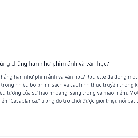
Vegas: Điều gì sẽ xảy ra
 Playground! by Dang Nhap M88 Medium
u euro! Làm thế nào một cú sốc nghiệp dư mọi người ở Ept M
2024 - Complete Sports
25 qua các vệ tinh toàn cầu WPT
24 - Complete Sports
ộng poker nhanh chóng ly kỳ!
ion d’analyse et de débats sur le Congo-Brazzaville.
ất miễn phí
el Vallés
của WPT vào năm 2025
 6 của Sportsbook NFL
 trong các giải đấu của riêng mình tại The Lodge
chúng chẳng hạn như phim ảnh và văn học?
g Cấp
ất miễn phí
lỡ
như một máy nghiền cánh đồng lớn
của WPT vào năm 2025
iện cổ phần cao của Triton
i $ 3580 phần thưởng
, chẳng hạn như phim ảnh và văn học? Roulette đã đóng một 
hơi vào năm 2025
 cái
 nào?
h WPT Prime UK
 trong nhiều bộ phim, sách và các hình thức truyền thông k
2024 - Complete Sports
 được thực hiện đơn giản
 2024
 2024?
oker
iểu tượng của sự hào nhoáng, sang trọng và mạo hiểm. Mộ
ả lương 1 triệu đô la
 Châu Á
oulette của Mỹ?
 SÀI GÒN - SJC
iện cổ phần cao của Triton
iển “Casablanca,” trong đó trò chơi được giới thiệu nổi bật
u vực nào?
 2025 qua các vệ tinh toàn cầu WPT
 nào?
rò chơi roulette như thế nào?
 là gì?
của WPT vào năm 2025
ÀI GÒN - SJC
ệt Nam
2024 - Complete Sports
nhập khẩu
 roulette của Mỹ?