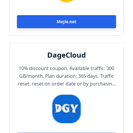
MoJie.net
DageCloud
10% discount coupon. Available traffic: 300
GB/month. Plan duration: 365 days. Traffic
reset: reset on order date or by purchasing
traffic package. Maximum achievable
bandwidth: 1000 Mbps. Node protocol:
Trojan.