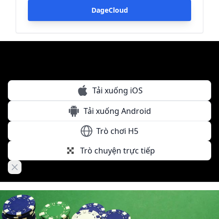
DageCloud
m88 đăng nhập
Luật Chơi Poker Online tại DA88
M88 - Nhà cái cá cược trực tuyến uy tín hàng đầu Việt Nam
404 Not Found.
Tải xuống iOS
Tổng giải thưởng của WPT Prime Đài Loan là bao nhiêu
Dàn 3 càng đề khung 7 ngày nuôi tuần bất bại miễn phí
Tải xuống Android
2025 Vụ nổ WSOP! Các định dạng mới + Giải thưởng lớn ngư
M88 Là Gì? Cách Kiểm Tra Thương Hiệu Tài Khoản Và Điều 
Trò chơi H5
Rake Chase là gì?
Trò chuyện trực tiếp
Bot Verification
404 Not Found.
Close banner
m88 casino
Các giải đấu poker trực tuyến hàng đầu để xem và chơi và
m88 đăng nhập
m88 cá cược thể thao trực tuyến
m88
Institució La Farga. Escola concertada a Sant Cugat del Vall
Nạp Tiền M88 Siêu Nhanh: Bí Kíp 5 Phút Vào Tài Khoản!
404 Not Found.
Cách bắt đầu chơi bài xì phé trực tuyến vào năm 2025: Hư
404 Not Found.