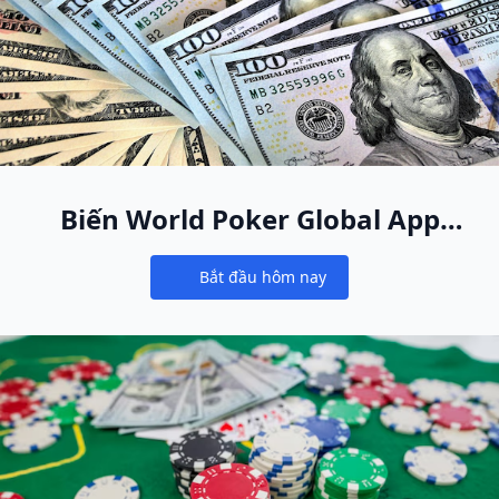
Giới Thiệu Casino Online BK8
Casino online - Thế giới cá cược trực tuyến đẳng cấp
22bet – Trải Nghiệm Cá Cược Trực Tuyến Đẳng Cấp
- YouTube
Cafayate Holiday
Giải vô địch WPT Prime trở lại với Jereld Sam Shining
- YouTube
Sòng bạc trực tuyến đáng tin cậy nhất: WPT Global
404 Not Found.
Là poker trực tuyến được gian lận?
- YouTube
Top Những Nhà Cái Tặng Tiền Miễn Phí Khi Đăng Ký 2024 -
404
m88 casino
Phần thưởng chào mừng mới của WPT Global: lên tới $ 35
Tôi có thể chơi GGPoker ở Mỹ không?
M88 - Nhà cái cá cược trực tuyến uy tín hàng đầu Việt Nam
Đánh Giá Nhà Cái M88 - Deporte completo
Đánh giá nhà cái - Tổng hợp đánh giá chất lượng nhà cái
Đánh giá nhà cái - Tổng hợp đánh giá chất lượng nhà cái
Sòng bạc trực tuyến đáng tin cậy nhất: WPT Global
Keonhacai - Tỷ lệ kèo nhà cái kèo bóng đá trực tuyến hôm 
- YouTube
404 Not Found.
Tổng giải thưởng của WPT Prime Đài Loan là bao nhiêu
Sử dụng mã tiền thưởng WPT777 để yêu cầu ưu đãi đặc biệt
Bạn có thể chơi WPT Global ở đâu? Các quốc gia được hỗ tr
WPT Australia Returns: Thời điểm quan trọng của poke
404 Not Found.
Vui Cùng Dafabet – Khám Phá Thế Giới Cá Cược Đẳng Cấp
WPT Global: Sự lựa chọn hàng đầu cho người chơi poker
James Obst giành chức vô địch WPT Australia và giành được
Top Những Nhà Cái Tặng Tiền Miễn Phí Khi Đăng Ký 2024 -
Cory Zeidman nhận tội về kế hoạch gian lận cá cược thể th
Frank Stepuchin dẫn đầu RRPO WPT Seminole 2024 sau
m88 cá cược thể thao trực tuyến
m88 casino
m88 casino
m88 cá cược thể thao trực tuyến
m88
m88
Đánh giá nhà cái - Tổng hợp đánh giá chất lượng nhà c
WPT Global Million Hyper PKO Showdown: Chi tiết & Hướng
404 Not Found.
Top 5 Nhà Cái Uy Tín Nhất Việt Nam 2024
Bạn không thể tải xuống và chơi WPT Poker Global ở các qu
Một phát bắn - Giải đấu Freezeout của WPT Global
- YouTube
Bạn không thể tải xuống và chơi WPT Poker Global ở c
- YouTube
Khi nào và tại sao số 0 kép được thêm vào bánh xe roulett
Trò chơi roulette lần đầu tiên được chơi ở đâu và khi nào?
22bet – Trải Nghiệm Cá Cược Trực Tuyến Đẳng Cấp
- YouTube
Top 5 Nhà Cái Uy Tín Nhất Việt Nam 2024
404 Not Found.
Biến World Poker Global App
- YouTube
- YouTube
Giải vô địch WPT khơi dậy tinh thần của huyền thoại Poker
Kèo Bóng Đá Châu Âu: Hướng Dẫn Chi Tiết và Cách Đọc Kè
Hyper Dash trong WPT Global là gì? Đi sâu vào hành động 
Sự ra đời của sòng bạc trực tuyến đã tác động đến trò chơi
Institució Igualada. Escola concertada de 0 a 18 anys a
Cách giành chiến thắng tại trực tuyến Blackjack: Chiến lượ
M88 Là Gì? Cách Kiểm Tra Thương Hiệu Tài Khoản Và Điều 
m88link3 - LCP
WPT Global Million Hyper PKO Showdown: Chi tiết & Hướng
Sử dụng đô la hộ chiếu toàn cầu WPT để vào các sự kiện cổ
Quảng cáo mới nhất của WPT Global: vé cho một số tiền ch
thành ngôi nhà poker online
Bot Verification
Sách hướng dẫn giải đấu WPT Australia 2024
404 Not Found.
Top Những Nhà Cái Tặng Tiền Miễn Phí Khi Đăng Ký 2024 -
404 Not Found.
M88 Cá Cược Trực Tuyến: Tài Khoản Tiền Thưởng Và Quy Tr
Texas Holdem Flop có nghĩa là gì?
Bắt đầu hôm nay
An cung Vũ Hoàng Thanh Tâm - An cung Hàn Quốc nh
mới của bạn
Notifications
Congopage - Congopage.com est un portail d’information d’
An cung Vũ Hoàng Thanh Tâm - An cung Hàn Quốc nhập k
Cách giành chiến thắng tại trực tuyến Blackjack: Chiến lượ
WPT Global Cow Boy: Quan điểm của người chơi
Trang Chủ - CÔNG TY TNHH MTV VÀNG BẠC ĐÁ QUÝ SÀI GÒN
- YouTube
Top Những Nhà Cái Tặng Tiền Miễn Phí Khi Đăng Ký 20
Cảnh báo từ hệ thống
404 Not Found.
WPT Australia Returns: Thời điểm quan trọng của poker tiề
Khi nào và tại sao số 0 kép được thêm vào bánh xe roulett
Frank Stepuchin dẫn đầu RRPO WPT Seminole 2024 sau ngà
404 Not Found.
Top Những Nhà Cái Tặng Tiền Miễn Phí Khi Đăng Ký 2024 -
Top 5 nhà cái uy tín nhất hiện nay bạn không thể bỏ lỡ
- YouTube
Top Những Nhà Cái Tặng Tiền Miễn Phí Khi Đăng Ký 2024 -
Quảng cáo mới nhất của WPT Global: vé cho một số tiền ch
22bet – Trải Nghiệm Cá Cược Trực Tuyến Đẳng Cấp
Đủ điều kiện tham quan Red Dragon Poker Tour Jeju 2025 q
Kèo Bóng Đá Châu Âu: Hướng Dẫn Chi Tiết và Cách Đọc Kè
WPT Global Cow Boy: Quan điểm của người chơi
Congopage - Congopage.com est un portail d’information d’
Fun88 Có Uy Tín Không? Sự Thật Về Nhà Cái Lâu Đời Châu Á
Institució Igualada. Escola concertada de 0 a 18 anys a Jorb
WPT Global Cow Boy: Quan điểm của người chơi
Bạn không thể tải xuống và chơi WPT Poker Global ở các qu
Tổng giải thưởng của WPT Prime Đài Loan là bao nhiêu
2025 Vụ nổ WSOP! Các định dạng mới + Giải thưởng lớn ngư
Bitstarz không cần tiền thưởng lên tới 5 BTC và 200 vòng q
Top Những Nhà Cái Tặng Tiền Miễn Phí Khi Đăng Ký 2024 -