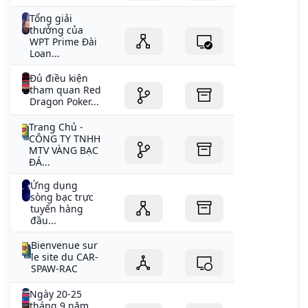
Tổng giải
thưởng của
WPT Prime Đài
Loan...
Đủ điều kiện
tham quan Red
Dragon Poker...
Trang Chủ -
CÔNG TY TNHH
MTV VÀNG BẠC
ĐÁ...
Ứng dụng
sòng bạc trực
tuyến hàng
đầu...
Bienvenue sur
le site du CAR-
SPAW-RAC
Ngày 20-25
tháng 9 năm