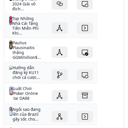
2024 Giải vô
địch...
Top Những
Nhà Cái Tặng
Tiền Miễn Phí
Khi...
Paulius
Plausinaitis
thắng
GGMmillion$...
Hướng dẫn
đăng ký KU11
chơi cá cược...
Luật Chơi
Poker Online
tại DA88
Ngôi sao đang
lên của Brazil
gây sốc cho...