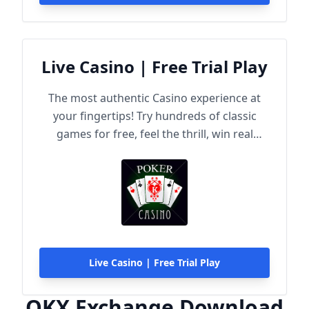
Live Casino | Free Trial Play
The most authentic Casino experience at
your fingertips! Try hundreds of classic
games for free, feel the thrill, win real
rewards!
Live Casino | Free Trial Play
OKX Exchange Download