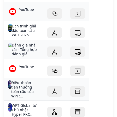
Dàn 3 càng đề khung 7 ngày nuôi tuần bất bại miễn phí
- YouTube
m88 cá cược thể thao trực tuyến
404 Not Found.
M88 Casino: Cách Kiểm Tra Trò Chơi Casino Trực Tiếp Và
Lịch trình giải
Top 5 Nhà Cái Uy Tín Nhất Việt Nam 2024
đấu toàn cầu
WPT 2025
Trang Chủ - CÔNG TY TNHH MTV VÀNG BẠC ĐÁ QUÝ SÀI G
Phần thưởng chào mừng mới của WPT Global: lên tới $ 
Đánh giá nhà
Một số vụ bê bối và tranh cãi nổi tiếng về roulette trong s
cái - Tổng hợp
Ai có nhiều vòng tay WSOP nhất?
đánh giá...
Cách đủ điều kiện tham gia các sự kiện trực tuyến của 
Ngôi sao đang lên của Brazil gây sốc cho tất cả mọi ngư
- YouTube
Top 6 Game Đánh Bài Online Rút Tiền Mặt Uy Tín Nhất 
Điều khoản
tiền thưởng
toàn cầu của
WPT:...
WPT Global từ
Chủ nhật
Hyper PKO...