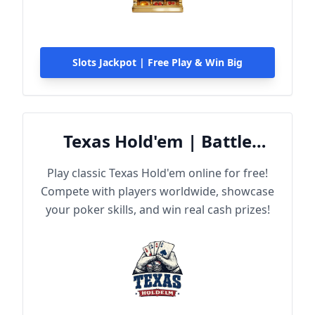
Slots Jackpot | Free Play & Win Big
Texas Hold'em | Battle
Online
Play classic Texas Hold'em online for free!
Compete with players worldwide, showcase
your poker skills, and win real cash prizes!