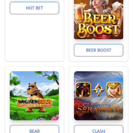
m88
Default Website Page
Máy đánh bạc trả tiền thật mà không cần đặt cọc Chơi mi
404 Not Found.
404 Not Found.
- YouTube
Default Website Page
Mục tiêu lý tưởng mới đổi mới giải trí cùng trang thể th
Sòng bạc tiền thưởng hàng đầu không có tiền gửi vào nă
Đối tác toàn cầu của WPT với Câu lạc bộ bài Poker & Sòng
- YouTube
Tiền thưởng chào mừng sòng bạc trực tuyến không có ti
Đánh Giá Nhà Cái M88 - Deporte completo
- YouTube
Lịch thi WPT Châu Á Thái Bình Dương 2024-2025
Institució Igualada. Escola concertada de 0 a 18 anys a Jo
An cung Vũ Hoàng Thanh Tâm - An cung Hàn Quốc nhập
Trang Chủ - CÔNG TY TNHH MTV VÀNG BẠC ĐÁ QUÝ SÀI G
- YouTube
Casino online - Thế giới cá cược trực tuyến đẳng cấp
Casino online - Thế giới cá cược trực tuyến đẳng cấp
Tỷ lệ kèo nhà cái tỷ lệ cá cược bóng đá trực tiếp hôm nay
- YouTube
Những quốc gia nào có thể chơi WPTGlobal vào năm 202
Tiền thưởng chào mừng sòng bạc trực tuyến không có ti
Institució Igualada. Escola concertada de 0 a 18 anys a Jo
Lịch thi WPT Châu Á Thái Bình Dương 2024-2025
Radio Nagarik - The Most Comprehensive No. 1 Radio Sta
M88 Cá Cược Thể Thao Trực Tuyến: Cách Đọc Kèo Và Quy
404 Not Found.
- YouTube
WPT Global Cow Boy: Quan điểm của người chơi
Sòng bạc trực tuyến đáng tin cậy nhất: WPT Global
Giải vô địch tiền thưởng vàng: Cú sút hàng tuần của bạn
Bạn có thể chơi WPT Global ở đâu? Các quốc gia được hỗ 
WPT Australia Returns: Thời điểm quan trọng của poker t
Sự trở lại của Shevliakov giành giải thưởng hàng triệu 
Giới Thiệu Casino Online Vip79
Cory Zeidman nhận tội về kế hoạch gian lận cá cược thể 
HOT BET
Sách hướng dẫn giải đấu WPT Playground 2024
Cách chơi WPT Global trên máy tính của bạn 2024
Timothy Chung: Từ tiệc sinh nhật đến nhà vô địch WPT P
An cung Vũ Hoàng Thanh Tâm - An cung Hàn Quốc nhập
Cách tải xuống WPTGO và bắt đầu
Paulius Plausinaitis thắng GGMmillion$ SHR với số tiền 
Top 6 Game Đánh Bài Online Rút Tiền Mặt Uy Tín Nhất 
M88 - Cập nhật link vào M88 không bị chặn mới nhất 202
Những quốc gia nào có thể chơi WPTGlobal vào năm 202
Top 6 Game Đánh Bài Online Rút Tiền Mặt Uy Tín Nhất 
M88 Là Gì? Cách Kiểm Tra Thương Hiệu Tài Khoản Và Điề
Các giải đấu hàng ngày từ WPT Global
Vincent Meli tăng lên 100.000 với K♣️ J♣️ Francois Tosques Ca
Ứng dụng sòng bạc trực tuyến hàng đầu năm 2025
404 Not Found.
Top 5 Nhà Cái Uy Tín Nhất Việt Nam 2024
Cafayate Holiday
Đối tác toàn cầu của WPT với Câu lạc bộ bài Poker & Sòng
Là poker trực tuyến được gian lận?
Account Suspended
- YouTube
Cách đủ điều kiện tham gia các sự kiện trực tuyến của 
Institució Igualada. Escola concertada de 0 a 18 anys a Jo
404 Not Found.
Top 6 Game Đánh Bài Online Rút Tiền Mặt Uy Tín Nhất 
404 Not Found.
Một người phụ nữ hướng dẫn lựa chọn đồ chơi tình dục
M88 - Nhà Cái Cá Cược Trực Tuyến Uy Tín Hàng Đầu Châu
Top 10 nhà cái uy tín nhất chuyên cá cược bóng đá ⭐️ 20
Đủ điều kiện tham quan Red Dragon Poker Tour Jeju 2025
- YouTube
404 Not Found.
404 Not Found.
WPT Global từ Chủ nhật Hyper PKO Showdown: Mua thấp
Institució Mallorca. Escola concertada al Parc Bit (Mallorc
Ai đã phát minh ra trò chơi roulette?
Site Maintenance
Luật Chơi Poker Online tại DA88
Vincent Meli tăng lên 100.000 với K♣️ J♣️ Francois Tosques Ca
m88 casino
Cách chơi WPT Global trên máy tính của bạn 2024
Máy Chủ M88 Ở Đâu?
Timothy Chung: Từ tiệc sinh nhật đến nhà vô địch WPT P
- YouTube
Ai đã phát minh ra trò chơi roulette?
404 Not Found.
Dàn 3 càng đề khung 7 ngày nuôi tuần bất bại miễn phí
11 ứng dụng và trò chơi poker hay nhất dành cho Androi
Cafayate Holiday
404 Not Found.
404 Not Found.
Hướng dẫn rút tiền toàn cầu của WPT: Tiền mặt được thự
Tỷ lệ kèo nhà cái tỷ lệ cá cược bóng đá trực tiếp hôm nay
Dàn 3 càng đề khung 7 ngày nuôi tuần bất bại miễn phí
- YouTube
M88 Là Gì? Cách Kiểm Tra Thương Hiệu Tài Khoản Và Điề
Fun88 có uy tín không? Sự thật cần biết ngay
TP trong WPT poker là gì?
Chơi Tiến Lên Miền Nam Offline: Hướng Dẫn Tải Game và
Top 10 nhà cái uy tín nhất chuyên cá cược bóng đá ⭐️ 20
Top Những Nhà Cái Tặng Tiền Miễn Phí Khi Đăng Ký 2024
Soi cầu 3 càng miền Bắc - Rồng bạch kim chốt 3 càng VI
- YouTube
- YouTube
m88 đăng nhập
Một người phụ nữ hướng dẫn lựa chọn đồ chơi tình dục
Phil Ivey tổ chức trò chơi gặp gỡ lễ hội tại Wynn Las Veg
Hướng Dẫn Chi Tiết Về Fun88 Đăng Nhập
Chính sách bảo mật
Congopage - Congopage.com est un portail d’information 
Nhà tài trợ Tiêu đề WPT Global Now cho Triton Poker Sup
Tôi có thể chơi GGPoker ở Mỹ không?
Ai có nhiều vòng tay WSOP nhất?
KeoNhaCai 🎖️ Tỷ lệ kèo nhà cái trực tiếp Kèo bóng đá h
Top Những Nhà Cái Tặng Tiền Miễn Phí Khi Đăng Ký 2024
Cách đủ điều kiện tham gia các sự kiện trực tuyến của 
11 ứng dụng và trò chơi poker hay nhất dành cho Androi
Top 6 Game Đánh Bài Online Rút Tiền Mặt Uy Tín Nhất 
m88
m88
m88 cá cược trực tuyến
m88
m88 đăng nhập
m88
m88 đăng nhập
m88 đăng nhập
m88 cá cược trực tuyến
m88 đăng nhập
m88 đăng nhập
m88 casino
m88
m88 đăng nhập
m88 cá cược trực tuyến
m88 casino
m88 đăng nhập
m88 đăng nhập
m88 casino
m88 cá cược thể thao trực tuyến
m88 đăng nhập
m88 cá cược trực tuyến
m88 đăng nhập
m88 casino
Chính sách bảo mật
m88 đăng nhập
m88 đăng nhập
m88 đăng nhập
m88 cá cược thể thao trực tuyến
m88 cá cược thể thao trực tuyến
m88 cá cược thể thao trực tuyến
m88 đăng nhập
m88 cá cược trực tuyến
m88 cá cược trực tuyến
m88 cá cược thể thao trực tuyến
m88
Top 10 nhà cái uy tín nhất chuyên cá cược bóng đá ⭐️ 20
Là poker trực tuyến được gian lận?
Cách bắt đầu chơi bài xì phé trực tuyến vào năm 2025: 
404 Not Found.
Vui Cùng Dafabet – Khám Phá Thế Giới Cá Cược Đẳng Cấ
Ứng dụng sòng bạc trực tuyến hàng đầu năm 2025
Top 6 Game Đánh Bài Online Rút Tiền Mặt Uy Tín Nhất 
Fun88 có uy tín không? Sự thật cần biết ngay
Quảng cáo mới nhất của WPT Global: vé cho một số tiền 
Top 6 Game Đánh Bài Online Rút Tiền Mặt Uy Tín Nhất 
Ai đã phát minh ra trò chơi roulette?
Bạch thủ lô kép hôm nay – Soi cầu cặp lô kép đẹp nhất m
Top Những Nhà Cái Tặng Tiền Miễn Phí Khi Đăng Ký 2024
Cách giành chiến thắng tại trực tuyến Blackjack: Chiến 
- YouTube
Nạp Tiền M88 Siêu Nhanh: Bí Kíp 5 Phút Vào Tài Khoản!
Lịch trình giải đấu toàn cầu WPT 2025
Máy Chủ M88 Ở Đâu?
- YouTube
Cách chơi WPT Global trên máy tính của bạn 2024
Trang Chủ - CÔNG TY TNHH MTV VÀNG BẠC ĐÁ QUÝ SÀI G
- YouTube
Tùy chọn thanh toán tại EVERYGAME Poker: Giao dịch n
Tập đoàn CEO Việt Nam Global
Top 5 sòng bạc trực tuyến năm 2025: chơi ở đâu và giành
Các quy tắc và lựa chọn cá cược ban đầu cho roulette là g
- YouTube
Bitstarz không cần tiền thưởng lên tới 5 BTC và 200 vòng
- YouTube
Radio Nagarik - The Most Comprehensive No. 1 Radio Sta
404 Not Found.
Sự trở lại của Shevliakov giành giải thưởng hàng triệu 
Giới Thiệu Casino Online Vip79
Tỷ lệ kèo nhà cái tỷ lệ cá cược bóng đá trực tiếp hôm nay
Máy Chủ M88 Ở Đâu?
Site Maintenance
404 Not Found.
404
Nạp Tiền M88 Siêu Nhanh: Bí Kíp 5 Phút Vào Tài Khoản!
Keonhacai - Tỷ lệ kèo nhà cái kèo bóng đá trực tuyến hô
- YouTube
404 Not Found.
Quảng cáo mới nhất của WPT Global: vé cho một số tiền 
Đối tác toàn cầu của WPT với Câu lạc bộ bài Poker & Sòng
Lễ hội mùa xuân toàn cầu WPT: 7.000.000 đô la giải thư
Casino online - Thế giới cá cược trực tuyến đẳng cấp
Institució La Farga. Escola concertada a Sant Cugat del Va
Cách bắt đầu chơi bài xì phé trực tuyến vào năm 2025: 
Martin Tsvetanov giành chiến thắng trong sự kiện chính 
Kèo Bóng Đá Châu Âu: Hướng Dẫn Chi Tiết và Cách Đọc 
Tỷ lệ kèo nhà cái tỷ lệ cá cược bóng đá trực tiếp hôm nay
404 Not Found.
Giải vô địch tiền thưởng vàng: Cú sút hàng tuần của bạn
Tương lai của trò chơi roulette là gì?
M88 Cá Cược Thể Thao Trực Tuyến: Cách Đọc Kèo Và Quy
WPT Australia Returns: Thời điểm quan trọng của poker t
404
404 Not Found.
- YouTube
Top Những Nhà Cái Tặng Tiền Miễn Phí Khi Đăng Ký 2024
Phần thưởng chào mừng mới của WPT Global: lên tới $ 
Cory Zeidman nhận tội về kế hoạch gian lận cá cược thể 
m88link3 - LCP
Đủ điều kiện tham quan Red Dragon Poker Tour Jeju 2025
Chính Sách Bảo Mật Của M88 – Đảm Bảo An Toàn Tuyệt Đ
M88 - Cập nhật link vào M88 không bị chặn mới nhất 202
Cách giành chiến thắng tại các vị trí trực tuyến vào năm 
404 Not Found.
- YouTube
Institució Igualada. Escola concertada de 0 a 18 anys a Jo
Cách giành chiến thắng tại trực tuyến Blackjack: Chiến 
Tổng giải thưởng của WPT Prime Đài Loan là bao nhiêu
2025 Vụ nổ WSOP! Các định dạng mới + Giải thưởng lớn n
404 Not Found.
404 Not Found.
Fun88 Có Uy Tín Không? Sự Thật Về Nhà Cái Lâu Đời Châu
Điều khoản tiền thưởng toàn cầu của WPT: Tiền mặt được
Nhà tài trợ Tiêu đề WPT Global Now cho Triton Poker Sup
Đánh giá nhà cái - Tổng hợp đánh giá chất lượng nhà cái
WPT Global vs GGPoker: Bạn nên chọn nền tảng poker n
Tập đoàn CEO Việt Nam Global
11 ứng dụng và trò chơi poker hay nhất dành cho Androi
- YouTube
M88 Cá Cược Thể Thao Trực Tuyến
Vui Cùng Dafabet – Khám Phá Thế Giới Cá Cược Đẳng Cấ
Nguồn gốc của cái tên Roulette là gì?
Sự ra đời của sòng bạc trực tuyến đã tác động đến trò ch
- YouTube
Institució Mallorca. Escola concertada al Parc Bit (Mallorc
- YouTube
Texas Holdem Flop có nghĩa là gì?
Tỷ lệ kèo nhà cái tỷ lệ cá cược bóng đá trực tiếp hôm nay
Tương lai của trò chơi roulette là gì?
- YouTube
Giới Thiệu Casino Online BK8
Congopage - Congopage.com est un portail d’information 
Bot Verification
- YouTube
Bạn có biết trò chơi poker trực tuyến WPTGO
Máy đánh bạc trả tiền thật mà không cần đặt cọc Chơi mi
Congopage - Congopage.com est un portail d’information 
WPT Global tổ chức sự kiện ở những quốc gia và khu vực
Top Những Nhà Cái Tặng Tiền Miễn Phí Khi Đăng Ký 2024
Ngày 20-25 tháng 9 năm 2024 Giải vô địch WPT Úc
Những quốc gia nào bị hạn chế trên WPT Global?
Top 5 sòng bạc trực tuyến năm 2025: chơi ở đâu và giành
Bạch thủ lô kép hôm nay – Soi cầu cặp lô kép đẹp nhất m
Tôi có thể chơi GGPoker ở Mỹ không?
M88 Cá Cược Thể Thao Trực Tuyến
- YouTube
Chơi Game Bài Tiến Lên Miền Nam Miễn Phí
Trang Chủ - CÔNG TY TNHH MTV VÀNG BẠC ĐÁ QUÝ SÀI G
- YouTube
Cách giành chiến thắng tại trực tuyến Blackjack: Chiến 
BEER BOOST
404 Not Found.
Mẹo mới toàn cầu của WPT: Xem trước cá cược tuần 6 c
Cách đủ điều kiện tham gia các sự kiện trực tuyến của 
Bạn có thể chơi WPT Global ở đâu? Các quốc gia được hỗ 
Cách chơi WPT Global trên máy tính của bạn 2024
- YouTube
Paulius Plausinaitis thắng GGMmillion$ SHR với số tiền 
Chính Sách Bảo Mật Của M88 – Đảm Bảo An Toàn Tuyệt Đ
Đánh Giá Nhà Cái M88 - Deporte completo
Hyper Dash trong WPT Global là gì? Đi sâu vào hành độn
Một người phụ nữ hướng dẫn lựa chọn đồ chơi tình dục
Timothy Chung: Từ tiệc sinh nhật đến nhà vô địch WPT P
Chơi bài xì phé trực tuyến trên Android: Hướng dẫn năm
Top 5 nhà cái uy tín nhất hiện nay bạn không thể bỏ lỡ
Ai đã phát minh ra trò chơi roulette?
Lịch trình giải đấu toàn cầu WPT 2025
WPT Australia Returns: Thời điểm quan trọng của poker t
Những quốc gia nào có thể chơi WPTGlobal vào năm 202
TP trong WPT poker là gì?
Cách giành chiến thắng tại trực tuyến Blackjack: Chiến 
Đủ điều kiện tham quan Red Dragon Poker Tour Jeju 2025
Cách giành chiến thắng tại trực tuyến Blackjack: Chiến 
Martin Tsvetanov giành chiến thắng trong sự kiện chính 
Đánh Giá Nhà Cái M88 - Deporte completo
Dàn 3 càng đề khung 7 ngày nuôi tuần bất bại miễn phí
404 Not Found.
Lịch trình giải đấu toàn cầu WPT 2025
Đối tác toàn cầu của WPT với Câu lạc bộ bài Poker & Sòng
Vui Cùng Dafabet – Khám Phá Thế Giới Cá Cược Đẳng Cấ
- YouTube
Công nghệ đã ảnh hưởng đến trò chơi roulette như thế 
Cách đủ điều kiện tham gia các sự kiện trực tuyến của 
Đánh Giá Nhà Cái M88 - Esporte Completo
Radio Nagarik - The Most Comprehensive No. 1 Radio Sta
WSOP USA Top 8 Câu hỏi thường gặp
Quảng cáo mới nhất của WPT Global: vé cho một số tiền 
Hyper Dash trong WPT Global là gì? Đi sâu vào hành độn
Phil Ivey tổ chức trò chơi gặp gỡ lễ hội tại Wynn Las Veg
Poker toàn cầu có phải là tiền thật không?
Top 5 nhà cái uy tín nhất hiện nay bạn không thể bỏ lỡ
Hướng dẫn rút tiền toàn cầu của WPT: Tiền mặt được thự
Top 5 sòng bạc trực tuyến năm 2025: chơi ở đâu và giành
Máy đánh bạc trả tiền thật mà không cần đặt cọc Chơi mi
- YouTube
Cafayate Holiday
Tỷ lệ kèo nhà cái tỷ lệ cá cược bóng đá trực tiếp hôm nay
Máy Chủ M88 Ở Đâu?
Top 5 Nhà Cái Uy Tín Nhất Việt Nam 2024
- YouTube
Radio Nagarik - The Most Comprehensive No. 1 Radio Sta
Tổng giải thưởng của WPT Prime Đài Loan là bao nhiêu
Tập đoàn CEO Việt Nam Global
Sự trở lại của Shevliakov giành giải thưởng hàng triệu 
404 Not Found.
Cách chơi WPT Global trên máy tính của bạn 2024
WPT Global từ Chủ nhật Hyper PKO Showdown: Mua thấp
WPT Global: Sự lựa chọn hàng đầu cho người chơi poker
Đánh giá về Everygame Poker: Hướng dẫn chơi Poker trự
- YouTube
Texas Holdem Flop có nghĩa là gì?
Top Những Nhà Cái Tặng Tiền Miễn Phí Khi Đăng Ký 2024
Tổng giải thưởng của WPT Prime Đài Loan là bao nhiêu
Điều khoản tiền thưởng toàn cầu của WPT: Tiền mặt được
Bạn có biết trò chơi poker trực tuyến WPTGO
Khi nào và tại sao số 0 kép được thêm vào bánh xe roule
Tập đoàn CEO Việt Nam Global
M88 - Cập nhật link vào M88 không bị chặn mới nhất 202
Giải vô địch WPT khơi dậy tinh thần của huyền thoại Pok
m88link3 - LCP
Bot Verification
Sòng bạc trực tuyến đáng tin cậy nhất: WPT Global
Fun88 có uy tín không? Sự thật cần biết ngay
Lễ hội mùa xuân toàn cầu WPT: 7.000.000 đô la giải thư
M88 Casino: Cách Kiểm Tra Trò Chơi Casino Trực Tiếp Và
Top 5 sòng bạc trực tuyến năm 2025: chơi ở đâu và giành
Hyper Dash trong WPT Global là gì? Đi sâu vào hành độn
Đủ điều kiện cho sự kiện chính của WPT Global thông qu
WPT Global tổ chức sự kiện ở những quốc gia và khu vực
Dàn 3 càng đề khung 7 ngày nuôi tuần bất bại miễn phí
11 ứng dụng và trò chơi poker hay nhất dành cho Androi
Top 10 nhà cái uy tín nhất chuyên cá cược bóng đá ⭐️ 20
M88 Là Gì? Cách Kiểm Tra Thương Hiệu Tài Khoản Và Điề
Tập đoàn CEO Việt Nam Global
Cuộc thi Discord nóng lên: Hãy tham gia hành động!
Roulette đóng vai trò gì trong văn hóa đại chúng chẳng
Institució La Farga. Escola concertada a Sant Cugat del Va
M88 Cá Cược Thể Thao Trực Tuyến: Cách Đọc Kèo Và Quy
Martin Tsvetanov giành chiến thắng trong sự kiện chính 
Cuộc thi Discord nóng lên: Hãy tham gia hành động!
Đủ điều kiện tham quan Red Dragon Poker Tour Jeju 2025
404 Not Found.
Cuộc đua gay cấn dành cho Cầu thủ xuất sắc nhất WPT m
Cảnh báo từ hệ thống
- YouTube
404 Not Found.
Những quốc gia nào bị hạn chế trên WPT Global?
Bạn có biết trò chơi poker trực tuyến WPTGO
Hướng dẫn rút tiền toàn cầu của WPT: Tiền mặt được thự
Quảng cáo mới nhất của WPT Global: vé cho một số tiền 
404 Not Found.
Ứng dụng sòng bạc trực tuyến hàng đầu năm 2025
Bạn không thể tải xuống và chơi WPT Poker Global ở các
404 Not Found.
404 Not Found.
Ứng dụng sòng bạc trực tuyến hàng đầu năm 2025
404 Not Found.
Top Những Nhà Cái Tặng Tiền Miễn Phí Khi Đăng Ký 2024
Kèo Bóng Đá Châu Âu: Hướng Dẫn Chi Tiết và Cách Đọc 
Hướng Dẫn Chi Tiết Về Fun88 Đăng Nhập
- YouTube
Đánh Giá Nhà Cái M88 - Esporte Completo
- YouTube
404 Not Found.
Top 6 Game Đánh Bài Online Rút Tiền Mặt Uy Tín Nhất 
Ngày 20-25 tháng 9 năm 2024 Giải vô địch WPT Úc
SpicyFood trang chủ - Chụp hình món ăn Spicy Food Stud
Cảnh báo từ hệ thống
Các quy tắc và lựa chọn cá cược ban đầu cho roulette là g
Ứng dụng sòng bạc trực tuyến hàng đầu năm 2025
Sự ra đời của sòng bạc trực tuyến đã tác động đến trò ch
Sòng bạc tiền thưởng hàng đầu không có tiền gửi vào nă
Trang Chủ - CÔNG TY TNHH MTV VÀNG BẠC ĐÁ QUÝ SÀI G
Cuộc đua gay cấn dành cho Cầu thủ xuất sắc nhất WPT m
Máy Chủ M88 Ở Đâu?
Sòng bạc tiền thưởng hàng đầu không có tiền gửi vào nă
Vincent Meli tăng lên 100.000 với K♣️ J♣️ Francois Tosques Ca
Bạn có thể chơi WPT Global ở đâu? Các quốc gia được hỗ 
404 Not Found.
Institució La Farga. Escola concertada a Sant Cugat del Va
Roulette đóng vai trò gì trong văn hóa đại chúng chẳng
Tiêu đề EPT củng cố danh tiếng của Stephen Song như 
Sự ra đời của sòng bạc trực tuyến đã tác động đến trò ch
Fun88 có uy tín không? Sự thật cần biết ngay
Bạn có thể chơi WPT Global ở đâu? Các quốc gia được hỗ 
M88 Cá Cược Thể Thao Trực Tuyến
WPT Global ¥ 110 CN ¥ triệu Chủ nhật Hyper PKO Show
WPT Global vs GGPoker: Bạn nên chọn nền tảng poker n
- YouTube
- YouTube
Trang Chủ - CÔNG TY TNHH MTV VÀNG BẠC ĐÁ QUÝ SÀI G
Tôi có thể chơi GGPoker ở Mỹ không?
Tỷ lệ kèo nhà cái tỷ lệ cá cược bóng đá trực tiếp hôm nay
404 Not Found.
TP trong WPT poker là gì?
Nạp Tiền M88 Siêu Nhanh: Bí Kíp 5 Phút Vào Tài Khoản!
WPT Australia Returns: Thời điểm quan trọng của poker t
- YouTube
- YouTube
Ai đã phát minh ra trò chơi roulette?
404 Not Found.
Đánh Giá Nhà Cái M88 - Esporte Completo
Các quy tắc và lựa chọn cá cược ban đầu cho roulette là g
Ngôi sao đang lên của Brazil gây sốc cho tất cả mọi ngư
- YouTube
Giải vô địch WPT Prime trở lại với Jereld Sam Shining
WPT Global vs GGPoker: Bạn nên chọn nền tảng poker n
Chính Sách Bảo Mật Của M88 – Đảm Bảo An Toàn Tuyệt Đ
Ứng dụng sòng bạc trực tuyến hàng đầu năm 2025
Timothy Chung: Từ tiệc sinh nhật đến nhà vô địch WPT P
Account Suspended
Frank Stepuchin dẫn đầu RRPO WPT Seminole 2024 sau n
Congopage - Congopage.com est un portail d’information 
M88 - Nhà Cái Cá Cược Trực Tuyến Uy Tín Hàng Đầu Châu
WPT Global Million Hyper PKO Showdown: Chi tiết & Hướ
Quy tắc mới cho Thiên đường WSOP: Thiết bị điện tử và H
404
Đủ điều kiện cho sự kiện chính của WPT Global thông qu
Top Những Nhà Cái Tặng Tiền Miễn Phí Khi Đăng Ký 2024
Một phát bắn - Giải đấu Freezeout của WPT Global
M88 - Nhà cái cá cược trực tuyến uy tín hàng đầu Việt N
404 Not Found.
Texas Holdem Flop có nghĩa là gì?
Top 6 Game Đánh Bài Online Rút Tiền Mặt Uy Tín Nhất 
Tập đoàn CEO Việt Nam Global
404 Not Found.
404 Not Found.
Institució Igualada. Escola concertada de 0 a 18 anys a Jo
Một số vụ bê bối và tranh cãi nổi tiếng về roulette trong s
Sách hướng dẫn giải đấu WPT Australia 2024
Làm cho Phil Ivey cười có thể biến thành một ngày trả lươ
Trang Chủ - CÔNG TY TNHH MTV VÀNG BẠC ĐÁ QUÝ SÀI G
Các giải đấu hàng ngày từ WPT Global
Top 5 nhà cái uy tín nhất hiện nay bạn không thể bỏ lỡ
Doug Polk phải đối mặt với phản ứng dữ dội khi chơi tron
Điều khoản tiền thưởng toàn cầu của WPT: Tiền mặt được
Các quy tắc và lựa chọn cá cược ban đầu cho roulette là g
- YouTube
- YouTube
Sòng bạc trực tuyến đáng tin cậy nhất: WPT Global
Công nghệ đã ảnh hưởng đến trò chơi roulette như thế 
WPT Global vs GGPoker: Bạn nên chọn nền tảng poker n
Máy Chủ M88 Ở Đâu?
Làm cho Phil Ivey cười có thể biến thành một ngày trả lươ
Rake Chase là gì?
Hướng dẫn đăng ký KU11 chơi cá cược online tại Kubet
- YouTube
Đánh Giá Nhà Cái M88 - Esporte Completo
404 Not Found.
Đánh giá về Everygame Poker: Hướng dẫn chơi Poker trự
404 Not Found.
404 Not Found.
Cách đủ điều kiện tham gia các sự kiện trực tuyến của 
Ai có nhiều vòng tay WSOP nhất?
11 ứng dụng và trò chơi poker hay nhất dành cho Androi
Làm cho Phil Ivey cười có thể biến thành một ngày trả lươ
Phần thưởng chào mừng mới của WPT Global: lên tới $ 
Quy tắc mới cho Thiên đường WSOP: Thiết bị điện tử và H
Poker toàn cầu có phải là tiền thật không?
Chính sách bảo mật
Chơi bài xì phé trực tuyến trên Android: Hướng dẫn năm
WPT Global Million Hyper PKO Showdown: Chi tiết & Hướ
- YouTube
Top 6 Game Đánh Bài Online Rút Tiền Mặt Uy Tín Nhất 
Giải vô địch WPT Prime trở lại với Jereld Sam Shining
M88 Cá Cược Thể Thao Trực Tuyến
WPT Global: Sự lựa chọn hàng đầu cho người chơi poker
- YouTube
Bot Verification
- YouTube
Cảnh báo từ hệ thống
M88 Cá Cược Thể Thao Trực Tuyến: Cách Đọc Kèo Và Quy
Đánh Giá Nhà Cái M88 - Esporte Completo
Nhà tài trợ Tiêu đề WPT Global Now cho Triton Poker Sup
Tập đoàn CEO Việt Nam Global
Một người phụ nữ hướng dẫn lựa chọn đồ chơi tình dục
- YouTube
Top Những Nhà Cái Tặng Tiền Miễn Phí Khi Đăng Ký 2024
Tập đoàn CEO Việt Nam Global
M88 Casino: Cách Kiểm Tra Trò Chơi Casino Trực Tiếp Và
404 Not Found.
Tập đoàn CEO Việt Nam Global
Soi cầu 3 càng miền Bắc - Rồng bạch kim chốt 3 càng VI
404 Not Found.
WSOP USA Top 8 Câu hỏi thường gặp
Giải vô địch thế giới WPT 2024 khai mạc tại Wynn Las Vega
WPT Global có ứng dụng di động không?
Phần thưởng chào mừng mới của WPT Global: lên tới $ 
Luật Chơi Poker Online tại DA88
Hướng dẫn đăng ký KU11 chơi cá cược online tại Kubet
Giải vô địch WPT Prime trở lại với Jereld Sam Shining
Dàn 3 càng đề khung 7 ngày nuôi tuần bất bại miễn phí
Giới Thiệu Casino Online BK8
Roulette đóng vai trò gì trong văn hóa đại chúng chẳng
Kèo Bóng Đá Châu Âu: Hướng Dẫn Chi Tiết và Cách Đọc 
- YouTube
M88 Là Gì? Cách Kiểm Tra Thương Hiệu Tài Khoản Và Điề
Top 6 Game Đánh Bài Online Rút Tiền Mặt Uy Tín Nhất 
Top 6 Game Đánh Bài Online Rút Tiền Mặt Uy Tín Nhất 
Cory Zeidman nhận tội về kế hoạch gian lận cá cược thể 
Đủ điều kiện cho sự kiện chính của WPT Global thông qu
Bienvenue sur le site du CAR-SPAW-RAC
404 Not Found.
M88 Cá Cược Thể Thao Trực Tuyến: Cách Đọc Kèo Và Quy
Phil Ivey tổ chức trò chơi gặp gỡ lễ hội tại Wynn Las Veg
Bạn có thể chơi WPT Global ở đâu? Các quốc gia được hỗ 
- YouTube
Sách hướng dẫn giải đấu WPT Playground 2024
Radio Nagarik - The Most Comprehensive No. 1 Radio Sta
- YouTube
Kèo Bóng Đá Châu Âu: Hướng Dẫn Chi Tiết và Cách Đọc 
BEAR
CLASH