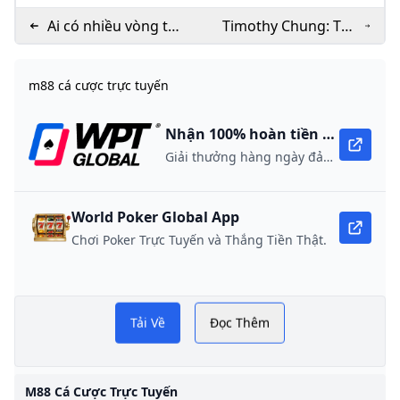
Đánh Giá Nhà Cái M88 - Esporte Completo
Cảnh báo từ hệ thống
Nhà tài trợ Tiêu đề WPT Global Now cho Triton Poker S
Ai có nhiều vòng tay
Timothy Chung: Từ
Tỷ lệ kèo nhà cái tỷ lệ cá cược bóng đá trực tiếp hôm n
Là poker trực tuyến được gian lận?
WSOP nhất?
tiệc sinh nhật đến
Fun88 có uy tín không? Sự thật cần biết ngay
M88 Là Gì? Cách Kiểm Tra Thương Hiệu Tài Khoản Và 
nhà vô địch WPT
m88 đăng nhập
Sử dụng đô la hộ chiếu toàn cầu WPT để vào các sự kiệ
m88 cá cược trực tuyến
Top Những Nhà Cái Tặng Tiền Miễn Phí Khi Đăng Ký 20
Prime UK
Ai đã phát minh ra trò chơi roulette?
404 Not Found.
Vui Cùng Dafabet – Khám Phá Thế Giới Cá Cược Đẳng 
Ngôi sao đang lên của Brazil gây sốc cho tất cả mọi ngư
m88
Giới Thiệu Casino Online BK8
M88 - Cập nhật link vào M88 không bị chặn mới nhất 202
Nhận 100% hoàn tiền khi nạp lần đầu
Top Những Nhà Cái Tặng Tiền Miễn Phí Khi Đăng Ký 20
404 Not Found.
Không có tiền gửi miễn phí tại WPT Global - chơi mà khôn
Giải thưởng hàng ngày đảm bảo 10,000 USD
Site Maintenance
Cách bắt đầu chơi bài xì phé trực tuyến vào năm 2025
Cuộc thi Discord nóng lên: Hãy tham gia hành động!
KeoNhaCai 🎖️ Tỷ lệ kèo nhà cái trực tiếp Kèo bóng đá
Ai đã phát minh ra trò chơi roulette?
Top Những Nhà Cái Tặng Tiền Miễn Phí Khi Đăng Ký 2024
Sử dụng mã tiền thưởng WPT777 để yêu cầu ưu đãi đặc
World Poker Global App
m88
404 Not Found.
Tương lai của trò chơi roulette là gì?
Bạn không thể tải xuống và chơi WPT Poker Global ở c
Lixi88 - Trải nghiệm sân chơi đẳng cấp với dịch vụ chuyê
Chơi Poker Trực Tuyến và Thắng Tiền Thật.
Tập đoàn CEO Việt Nam Global
Timothy Chung: Từ tiệc sinh nhật đến nhà vô địch WP
Cách tải xuống WPTGO và bắt đầu
404 Not Found.
- YouTube
Chơi Tiến Lên Miền Nam Offline: Hướng Dẫn Tải Game và
404 Not Found.
Cách đủ điều kiện tham gia các sự kiện trực tuyến củ
m88 cá cược trực tuyến
m88
m88 đăng nhập
Cafayate Holiday
Tải Về
Đọc Thêm
Top 6 Game Đánh Bài Online Rút Tiền Mặt Uy Tín Nhâ
Cách giành chiến thắng tại trực tuyến Blackjack: Chiến 
Bot Verification
Những quốc gia nào bị hạn chế trên WPT Global?
404 Not Found.
Institució Igualada. Escola concertada de 0 a 18 anys a Jo
Kèo Bóng Đá Châu Âu: Hướng Dẫn Chi Tiết và Cách Đọc 
Poker toàn cầu có phải là tiền thật không?
Tập đoàn CEO Việt Nam Global
Tiêu đề EPT củng cố danh tiếng của Stephen Song như 
m88
404 Not Found.
Top 6 Game Đánh Bài Online Rút Tiền Mặt Uy Tín Nhất 
M88 - Nhà cái cá cược trực tuyến uy tín hàng đầu Việt N
M88 Cá Cược Trực Tuyến