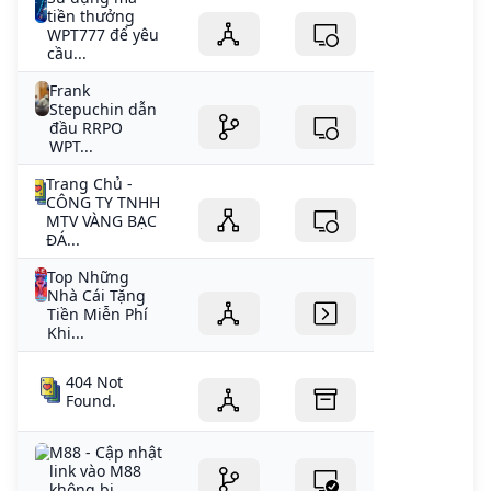
tiền thưởng
WPT777 để yêu
cầu...
Frank
Stepuchin dẫn
đầu RRPO
WPT...
Trang Chủ -
CÔNG TY TNHH
MTV VÀNG BẠC
ĐÁ...
Top Những
Nhà Cái Tặng
Tiền Miễn Phí
Khi...
404 Not
Found.
M88 - Cập nhật
link vào M88
không bị...