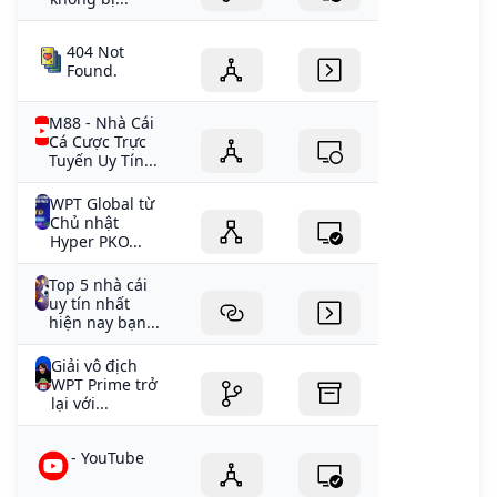
404 Not
Found.
M88 - Nhà Cái
Cá Cược Trực
Tuyến Uy Tín...
WPT Global từ
Chủ nhật
Hyper PKO...
Top 5 nhà cái
uy tín nhất
hiện nay bạn...
Giải vô địch
WPT Prime trở
lại với...
- YouTube