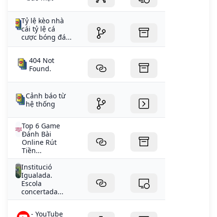
Tỷ lệ kèo nhà
cái tỷ lệ cá
cược bóng đá...
404 Not
Found.
Cảnh báo từ
hệ thống
Top 6 Game
Đánh Bài
Online Rút
Tiền...
Institució
Igualada.
Escola
concertada...
- YouTube