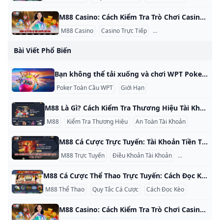
Trang Chủ - CÔNG TY TNHH MTV VÀNG BẠC ĐÁ QUÝ SÀI G
404 Not Found.
m88 đăng nhập
M88 Casino: Cách Kiểm Tra Trò Chơi Casino Trực Tiếp Và Tiền Thưởng M88 Casino: Cách Kiểm Tra Trò Chơi, Casino Trực Tiếp Và Tiền Thưởng M88 Casino gồm nhiều nhóm trò chơi tự động và casino trực tiếp. Người dùng nên kiểm tra nhà cung cấp, luật, bảng trả thưởng, giá trị mỗi lượt và điều kiện tiền thưởng trước khi chơi. Đồ họa đẹp hoặc số lượng trò chơi lớn không chứng minh kết quả có lợi cho người chơi. Lưu ý: Casino là hoạt động có rủi ro mất tiền.
404 Not Found.
Lịch thi WPT Châu Á Thái Bình Dương 2024-2025
Những quốc gia nào có thể chơi WPTGlobal vào năm 202
M88 - Nhà cái cá cược trực tuyến uy tín hàng đầu Việt N
Cách đủ điều kiện tham gia các sự kiện trực tuyến của 
M88 Casino
Casino Trực Tiếp
Kiểm Tra Trò Chơi
404 Not Found.
SpicyFood trang chủ - Chụp hình món ăn Spicy Food Stud
m88 casino
m88 casino
m88
Bài Viết Phổ Biến
- YouTube
Sách hướng dẫn giải đấu WPT Playground 2024
- YouTube
Top 5 nhà cái uy tín nhất hiện nay bạn không thể bỏ lỡ
Bienvenue sur le site du CAR-SPAW-RAC
Đánh giá về Everygame Poker: Hướng dẫn chơi Poker trự
Dàn 3 càng đề khung 7 ngày nuôi tuần bất bại miễn phí
404 Not Found.
Trang Chủ - CÔNG TY TNHH MTV VÀNG BẠC ĐÁ QUÝ SÀI G
m88 đăng nhập
Máy đánh bạc trả tiền thật mà không cần đặt cọc Chơi mi
Bạn không thể tải xuống và chơi WPT Poker Global ở các quốc gia và khu vực bên dưới Người chơi ở hơn 100 quốc gia có thể truy cập WPT Global Poker, nhưng có những hạn chế cụ thể dựa trên quy định của địa phương. Tại sao bạn không thể tải xuống và chơi WPT Poker Global ở các quốc gia và khu vực bên dưới Các quốc gia có thể truy cập WPT Global Người chơi có thể đăng ký và tải xuống WPT Global từ các khu vực sau:
Congopage - Congopage.com est un portail d’information 
M88 - Cập nhật link vào M88 không bị chặn mới nhất 202
Các giải đấu hàng ngày từ WPT Global
404 Not Found.
Top 5 nhà cái uy tín nhất hiện nay bạn không thể bỏ lỡ
Sử dụng mã tiền thưởng WPT777 để yêu cầu ưu đãi đặc bi
Poker Toàn Cầu WPT
Giới Hạn
M88 Cá Cược Thể Thao Trực Tuyến
Giải vô địch WPT khơi dậy tinh thần của huyền thoại Pok
Lễ hội mùa xuân toàn cầu WPT: 7.000.000 đô la giải thư
WPT Global có ứng dụng di động không?
Cách chơi WPT Global trên máy tính của bạn 2024
Top 10 nhà cái uy tín nhất chuyên cá cược bóng đá ⭐️ 20
Sự ra đời của sòng bạc trực tuyến đã tác động đến trò ch
Trang Chủ - CÔNG TY TNHH MTV VÀNG BẠC ĐÁ QUÝ SÀI G
Top 10 nhà cái uy tín nhất chuyên cá cược bóng đá ⭐️ 20
- YouTube
James Obst giành chức vô địch WPT Australia và giành đư
M88 Là Gì? Cách Kiểm Tra Thương Hiệu Tài Khoản Và Điều Khoản M88 Là Gì? Cách Kiểm Tra Thương Hiệu, Tài Khoản Và Điều Khoản M88 là một thương hiệu cung cấp các sản phẩm cá cược thể thao và trò chơi casino trực tuyến. Trang chính thức hiện phân chia nội dung thành nhiều nhóm như thể thao, thể thao điện tử, casino trực tiếp, trò chơi casino, chương trình khuyến mãi, phương thức thanh toán và công cụ chơi có trách nhiệm.
404 Not Found.
Trang Chủ - CÔNG TY TNHH MTV VÀNG BẠC ĐÁ QUÝ SÀI G
Bạn không thể tải xuống và chơi WPT Poker Global ở các
Cory Zeidman nhận tội về kế hoạch gian lận cá cược thể 
WPT Global Million Hyper PKO Showdown: Chi tiết & Hướ
M88
Kiểm Tra Thương Hiệu
An Toàn Tài Khoản
- YouTube
404 Not Found.
Cách giành chiến thắng tại các vị trí trực tuyến vào năm 
Công nghệ đã ảnh hưởng đến trò chơi roulette như thế 
- YouTube
- YouTube
- YouTube
KeoNhaCai 🎖️ Tỷ lệ kèo nhà cái trực tiếp Kèo bóng đá h
404 Not Found.
M88 Cá Cược Trực Tuyến: Tài Khoản Tiền Thưởng Và Quy Trình Rút M88 Cá Cược Trực Tuyến: Tài Khoản, Tiền Thưởng Và Quy Trình Rút M88 cá cược trực tuyến bao gồm nhiều sản phẩm có quy tắc khác nhau. Người dùng cần tách biệt quy tắc tài khoản, quy tắc từng trò chơi, điều kiện tiền thưởng và quy trình thanh toán. Một kết quả thắng được ghi nhận trong tài khoản không có nghĩa toàn bộ số dư có thể rút ngay.
Khi nào và tại sao số 0 kép được thêm vào bánh xe roule
Bitstarz không cần tiền thưởng lên tới 5 BTC và 200 vòng
- YouTube
Đủ điều kiện cho sự kiện chính của WPT Global thông qu
M88 Trực Tuyến
Điều Khoản Tài Khoản
Nạp Rút M88
Không có tiền gửi miễn phí tại WPT Global - chơi mà khôn
- YouTube
Hướng dẫn sự kiện WPT Paris 2024
Chính Sách Bảo Mật Của M88 – Đảm Bảo An Toàn Tuyệt Đ
m88 cá cược trực tuyến
m88 casino
Bạn có biết trò chơi poker trực tuyến WPTGO
M88 Cá Cược Thể Thao Trực Tuyến: Cách Đọc Kèo Và Quy Tắc Thanh Toán M88 Cá Cược Thể Thao Trực Tuyến: Cách Đọc Kèo Và Quy Tắc Thanh Toán M88 cá cược thể thao trực tuyến cung cấp nhiều thị trường trước trận và trong trận. Mỗi lựa chọn có quy tắc thanh toán riêng, vì vậy người dùng cần kiểm tra môn thể thao, giải đấu, thời gian, loại kèo và điều kiện của vé trước khi xác nhận. Nguyên tắc an toàn: Không có kèo nào bảo đảm thắng.
m88 casino
Chính sách bảo mật
Hướng dẫn sự kiện WPT Paris 2024
404 Not Found.
- YouTube
M88 Thể Thao
Quy Tắc Cá Cược
Cách Đọc Kèo
Mẹo mới toàn cầu của WPT: Xem trước cá cược tuần 6 c
404 Not Found.
m88 casino
Keonhacai - Tỷ lệ kèo nhà cái kèo bóng đá trực tuyến hô
M88 Casino: Cách Kiểm Tra Trò Chơi Casino Trực Tiếp Và Tiền Thưởng M88 Casino: Cách Kiểm Tra Trò Chơi, Casino Trực Tiếp Và Tiền Thưởng M88 Casino gồm nhiều nhóm trò chơi tự động và casino trực tiếp. Người dùng nên kiểm tra nhà cung cấp, luật, bảng trả thưởng, giá trị mỗi lượt và điều kiện tiền thưởng trước khi chơi. Đồ họa đẹp hoặc số lượng trò chơi lớn không chứng minh kết quả có lợi cho người chơi. Lưu ý: Casino là hoạt động có rủi ro mất tiền.
Sòng bạc trực tuyến đáng tin cậy nhất: WPT Global
404 Not Found.
- YouTube
SpicyFood trang chủ - Chụp hình món ăn Spicy Food Stud