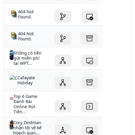
404 Not
Found.
404 Not
Found.
Không có tiền
gửi miễn phí
tại WPT...
Cafayate
Holiday
Top 6 Game
Đánh Bài
Online Rút
Tiền...
Cory Zeidman
nhận tội về kế
hoạch gian...