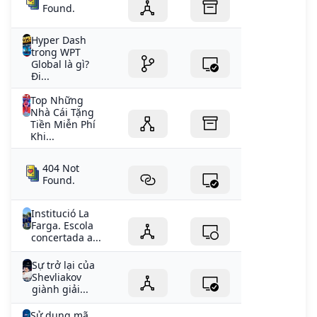
Found.
Hyper Dash
trong WPT
Global là gì?
Đi...
Top Những
Nhà Cái Tặng
Tiền Miễn Phí
Khi...
404 Not
Found.
Institució La
Farga. Escola
concertada a...
Sự trở lại của
Shevliakov
giành giải...
Sử dụng mã