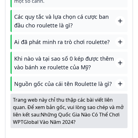
Giải vô địch WPT Prime trở lại với Jereld Sam Shining
một số cảnh.
Ngôi sao đang lên của Brazil gây sốc cho tất cả mọi n
Cách tải xuống đăng ký và Master WPT Global: 2025 Gu
Fun88 Có Uy Tín Không? Sự Thật Về Nhà Cái Lâu Đời C
Lixi88 - Trải nghiệm sân chơi đẳng cấp với dịch vụ chu
Bạch thủ lô kép hôm nay – Soi cầu cặp lô kép đẹp nhất
Rake Chase là gì?
Các quy tắc và lựa chọn cá cược ban
WPT Global: Sự lựa chọn hàng đầu cho người chơi pok
WPT Global tổ chức sự kiện ở những quốc gia và khu 
Institució Mallorca. Escola concertada al Parc Bit (Mall
đầu cho roulette là gì?
404 Not Found.
Ngôi sao đang lên của Brazil gây sốc cho tất cả mọi n
Hướng Dẫn Chi Tiết Về Fun88 Đăng Nhập
22bet – Trải Nghiệm Cá Cược Trực Tuyến Đẳng Cấp
Ai đã phát minh ra trò chơi roulette?
Casino online - Thế giới cá cược trực tuyến đẳng cấp
Khi nào và tại sao số 0 kép được thêm
vào bánh xe roulette của Mỹ?
Nguồn gốc của cái tên Roulette là gì?
m88 đăng nhập
Trang web này chỉ thu thập các bài viết liên
- YouTube
quan. Để xem bản gốc, vui lòng sao chép và mở
- YouTube
liên kết sau:
Những Quốc Gia Nào Có Thể Chơi
Keonhacai - Tỷ lệ kèo nhà cái kèo bóng đá trực tuyến 
WPTGlobal Vào Năm 2024?
Ứng dụng sòng bạc trực tuyến hàng đầu năm 2025
m88 cá cược trực tuyến
Điều khoản tiền thưởng toàn cầu của WPT: Tiền mặt đ