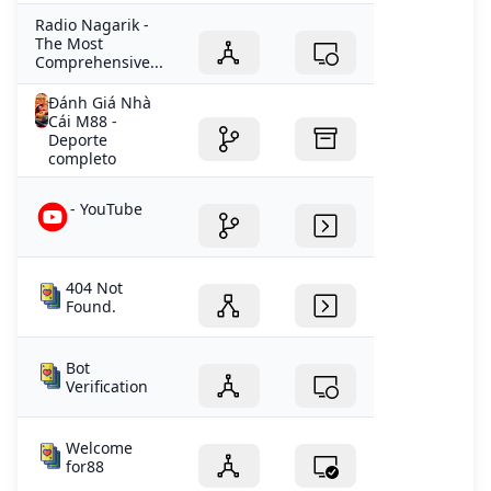
Radio Nagarik -
The Most
Comprehensive...
Đánh Giá Nhà
Cái M88 -
Deporte
completo
- YouTube
404 Not
Found.
Bot
Verification
Welcome
for88