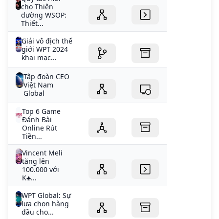
m88 đăng nhập
Đánh Giá Nhà Cái M88 - Esporte Completo
- YouTube
cho Thiên
- YouTube
WPT Global ¥ 110 CN ¥ triệu Chủ nhật Hyper PKO Show
đường WSOP:
Soi cầu 3 càng miền Bắc - Rồng bạch kim chốt 3 càng VI
- YouTube
Paulius Plausinaitis thắng GGMmillion$ SHR với số tiền 
Thiết...
Cuộc đua gay cấn dành cho Cầu thủ xuất sắc nhất WPT m
Giới Thiệu Casino Online BK8
- YouTube
Congopage - Congopage.com est un portail d’information 
Một người phụ nữ hướng dẫn lựa chọn đồ chơi tình dục
Giải vô địch thế
Tương lai của trò chơi roulette là gì?
giới WPT 2024
KeoNhaCai 🎖️ Tỷ lệ kèo nhà cái trực tiếp Kèo bóng đá h
Bạn không thể tải xuống và chơi WPT Poker Global ở các
khai mạc...
2025 Vụ nổ WSOP! Các định dạng mới + Giải thưởng lớn n
Nạp Tiền M88 Siêu Nhanh: Bí Kíp 5 Phút Vào Tài Khoản!
Tập đoàn CEO
Radio Nagarik - The Most Comprehensive No. 1 Radio Sta
Việt Nam
Sách hướng dẫn giải đấu WPT Australia 2024
Global
Cuộc đua gay cấn dành cho Cầu thủ xuất sắc nhất WPT m
Top 6 Game
Hướng dẫn đăng ký KU11 chơi cá cược online tại Kubet
Đánh Bài
Online Rút
Tiền...
Vincent Meli
tăng lên
100.000 với
K♣️...
WPT Global: Sự
lựa chọn hàng
đầu cho...