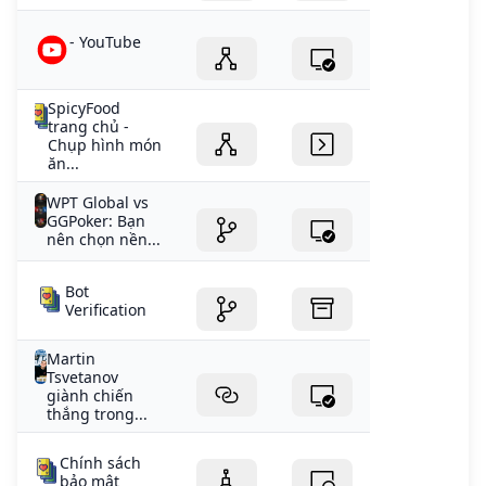
- YouTube
SpicyFood
trang chủ -
Chụp hình món
ăn...
WPT Global vs
GGPoker: Bạn
nên chọn nền...
Bot
Verification
Martin
Tsvetanov
giành chiến
thắng trong...
Chính sách
bảo mật