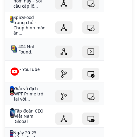
hôm nay – Soi
cầu cặp lô...
SpicyFood
trang chủ -
Chụp hình món
ăn...
404 Not
Found.
- YouTube
Giải vô địch
WPT Prime trở
lại với...
Tập đoàn CEO
Việt Nam
Global
Ngày 20-25