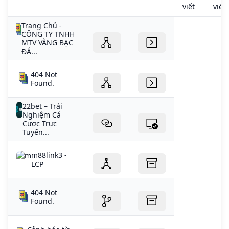
viết
viết
Roulette đóng vai trò gì trong văn hóa đại chúng chẳng
Làm cho Phil Ivey cười có thể biến thành một ngày trả lươ
Trang Chủ -
Top 5 Nhà Cái Uy Tín Nhất Việt Nam 2024
CÔNG TY TNHH
MTV VÀNG BẠC
Ngày 20-25 tháng 9 năm 2024 Giải vô địch WPT Úc
ĐÁ...
- YouTube
Mục tiêu lý tưởng mới đổi mới giải trí cùng trang thể th
404 Not
404 Not Found.
Found.
Institució La Farga. Escola concertada a Sant Cugat del Va
22bet – Trải
m88 cá cược trực tuyến
Nghiệm Cá
Bienvenue sur le site du CAR-SPAW-RAC
Cược Trực
Sử dụng đô la hộ chiếu toàn cầu WPT để vào các sự kiện 
Tuyến...
Trò chơi roulette lần đầu tiên được chơi ở đâu và khi nào
m88link3 -
Top 6 Game Đánh Bài Online Rút Tiền Mặt Uy Tín Nhất 
LCP
Cách đủ điều kiện tham gia các sự kiện trực tuyến của 
Bạn không thể tải xuống và chơi WPT Poker Global ở các
404 Not
Cảnh báo từ hệ thống
Found.
404 Not Found.
Chơi Tiến Lên Miền Nam Offline: Hướng Dẫn Tải Game và