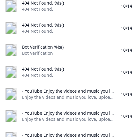
Institució Igualada. Escola concertada de 0 a 18 anys a Jorb
Đủ điều kiện tham quan Red Dragon Poker Tour Jeju 2025 q
404 Not Found. %!s()
404 Not Found.
10/14
Radio Nagarik - The Most Comprehensive No. 1 Radio Stati
- YouTube
404 Not Found.
Sòng bạc toàn cầu WPT: Một cuộc phiêu lưu đầy thú vị
Sử dụng mã tiền thưởng WPT777 để yêu cầu ưu đãi đặc biệt
Timothy Chung: Từ tiệc sinh nhật đến nhà vô địch WPT Pri
Roulette đóng vai trò gì trong văn hóa đại chúng chẳng
- YouTube
Soi cầu 3 càng miền Bắc - Rồng bạch kim chốt 3 càng VIP 
404 Not Found. %!s()
404 Not Found.
10/14
Lịch trình giải đấu toàn cầu WPT 2025
Why M88 Cá Cược Trực Tuyến is the Ultimate Betting Pla
404 Not Found.
Giải vô địch thế giới WPT 2024 khai mạc tại Wynn Las Vega
Top Những Nhà Cái Tặng Tiền Miễn Phí Khi Đăng Ký 2024 -
WPT Global ¥ 110 CN ¥ triệu Chủ nhật Hyper PKO Showdo
Cách đủ điều kiện tham gia các sự kiện trực tuyến của WP
WPT Global từ Chủ nhật Hyper PKO Showdown: Mua thấp p
Bot Verification %!s()
10/14
Bot Verification
404 Not Found. %!s()
10/14
404 Not Found.
- YouTube Enjoy the videos and music you love upload original content and share it all with friends family and the world on YouTube.
10/14
Enjoy the videos and music you love, upload original content, and share it all with friends, family, and the world on YouTube.
- YouTube Enjoy the videos and music you love upload original content and share it all with friends family and the world on YouTube.
10/14
Enjoy the videos and music you love, upload original content, and share it all with friends, family, and the world on YouTube.
- YouTube Enjoy the videos and music you love upload original content and share it all with friends family and the world on YouTube.