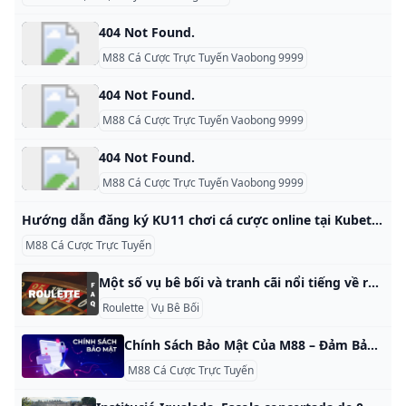
Sòng bạc tiền thưởng hàng đầu không có tiền gửi vào nă
Timothy Chung: Từ tiệc sinh nhật đến nhà vô địch WPT P
Top 6 Game Đánh Bài Online Rút Tiền Mặt Uy Tín Nhất 
Máy đánh bạc trả tiền thật mà không cần đặt cọc Chơi mi
2025 Vụ nổ WSOP! Các định dạng mới + Giải thưởng lớn n
404 Not Found.
Đủ điều kiện cho sự kiện chính của WPT Global thông qu
404 Not Found.
Chơi Game Bài Tiến Lên Miền Nam Miễn Phí
M88 Cá Cược Trực Tuyến: Tài Khoản Tiền Thưởng Và Quy 
WPT Global: Sự lựa chọn hàng đầu cho người chơi poker
M88 Cá Cược Trực Tuyến Vaobong 9999
Đánh giá nhà cái - Tổng hợp đánh giá chất lượng nhà cái
Tương lai của trò chơi roulette là gì?
Trang Chủ - CÔNG TY TNHH MTV VÀNG BẠC ĐÁ QUÝ SÀI G
m88 casino
11 ứng dụng và trò chơi poker hay nhất dành cho Androi
404 Not Found.
m88 casino
SpicyFood trang chủ - Chụp hình món ăn Spicy Food Stud
Bạch thủ lô kép hôm nay – Soi cầu cặp lô kép đẹp nhất m
Top Những Nhà Cái Tặng Tiền Miễn Phí Khi Đăng Ký 2024
M88 Cá Cược Trực Tuyến Vaobong 9999
WPT Global từ Chủ nhật Hyper PKO Showdown: Mua thấp
m88 casino
Roulette đóng vai trò gì trong văn hóa đại chúng chẳng
404 Not Found.
Hướng dẫn đăng ký KU11 chơi cá cược online tại Kubet
Top 6 Game Đánh Bài Online Rút Tiền Mặt Uy Tín Nhất 
Martin Tsvetanov giành chiến thắng trong sự kiện chính 
Sự ra đời của sòng bạc trực tuyến đã tác động đến trò ch
Đánh giá nhà cái - Tổng hợp đánh giá chất lượng nhà cái
404 Not Found.
M88 Cá Cược Trực Tuyến Vaobong 9999
Máy đánh bạc trả tiền thật mà không cần đặt cọc Chơi mi
404 Not Found.
Nạp Tiền M88 Siêu Nhanh: Bí Kíp 5 Phút Vào Tài Khoản!
m88 đăng nhập
Hướng dẫn đăng ký KU11 chơi cá cược online tại Kubet Đăng ký KU11 - Hướng dẫn đăng ký ku11 net nhanh chóng và đơn giản để chơi cá cược online tại trang nhà cái Kubet ku casino Hướng dẫn đăng ký KU11 chơi cá cược online tại Kubet Hiện nay có rất nhiều trang đại lý cung cấp link vào Kubet ku casino. Tuy nhiên, trong số đó cũng có khá nhiều trang giả mạo với nhiều mục đích khác nhau như: Thu thập thông tin người dùng để bán, lừa vào đăng ký nhà cái khác, lừa vào nhóm kéo để kiếm tiền từ người chơi…
Martin Tsvetanov giành chiến thắng trong sự kiện chính 
Một người phụ nữ hướng dẫn lựa chọn đồ chơi tình dục
Nhà tài trợ Tiêu đề WPT Global Now cho Triton Poker Sup
404 Not Found.
M88 Cá Cược Trực Tuyến
Top Những Nhà Cái Tặng Tiền Miễn Phí Khi Đăng Ký 2024
Poker toàn cầu có phải là tiền thật không?
Ai đã phát minh ra trò chơi roulette?
404 Not Found.
Poker toàn cầu có phải là tiền thật không?
M88 Cá Cược Thể Thao Trực Tuyến: Cách Đọc Kèo Và Quy
Top 5 nhà cái uy tín nhất hiện nay bạn không thể bỏ lỡ
m88
TP trong WPT poker là gì?
Một số vụ bê bối và tranh cãi nổi tiếng về roulette trong suốt lịch sử là gì? Một số vụ bê bối và tranh cãi nổi tiếng về roulette trong suốt lịch sử là gì? 1. Eudaemons – Vào những năm 1970, một nhóm sinh viên vật lý tại Đại học California Santa Cruz đã sử dụng máy tính để dự đoán kết quả của trò chơi roulette tại sòng bạc Nevada. Họ tự gọi mình là “The Eudaemons” và kiếm được lợi nhuận đáng kể trước khi hoạt động của họ bị đóng cửa.
An cung Vũ Hoàng Thanh Tâm - An cung Hàn Quốc nhập
Tỷ lệ kèo nhà cái tỷ lệ cá cược bóng đá trực tiếp hôm nay
Account Suspended
Ai có nhiều vòng tay WSOP nhất?
Dàn 3 càng đề khung 7 ngày nuôi tuần bất bại miễn phí
Roulette
Vụ Bê Bối
Top 6 Game Đánh Bài Online Rút Tiền Mặt Uy Tín Nhất 
WPT Global từ Chủ nhật Hyper PKO Showdown: Mua thấp
404 Not Found.
- YouTube
404 Not Found.
Làm cho Phil Ivey cười có thể biến thành một ngày trả lươ
m88
Tiền thưởng chào mừng sòng bạc trực tuyến không có ti
Giải vô địch tiền thưởng vàng: Cú sút hàng tuần của bạn
Chính Sách Bảo Mật Của M88 – Đảm Bảo An Toàn Tuyệt Đối Cho Người Dùng - 7M Vin Chính sách bảo mật của M88 được xây dựng để bảo vệ tối ưu thông tin cá nhân của người chơi, đảm bảo mọi hoạt động cá cược trực tuyến diễn ra an toàn. Chính Chính Sách Bảo Mật Của M88 – Đảm Bảo An Toàn Tuyệt Đối Cho Người Dùng Đăng vào 6 Tháng chín, 20246 Tháng chín, 2024bởi BLV Người ThỏKhi tham gia M88, việc hiểu rõ chính sách bảo mật là vô cùng quan trọng.
Tổng giải thưởng của WPT Prime Đài Loan là bao nhiêu
Tỷ lệ kèo nhà cái tỷ lệ cá cược bóng đá trực tiếp hôm nay
Trang Chủ - CÔNG TY TNHH MTV VÀNG BẠC ĐÁ QUÝ SÀI G
Đối tác toàn cầu của WPT với Câu lạc bộ bài Poker & Sòng
M88 Cá Cược Trực Tuyến
Martin Tsvetanov giành chiến thắng trong sự kiện chính 
Sự ra đời của sòng bạc trực tuyến đã tác động đến trò ch
Tổng giải thưởng của WPT Prime Đài Loan là bao nhiêu
m88 cá cược thể thao trực tuyến
Không có tiền gửi miễn phí tại WPT Global - chơi mà khôn