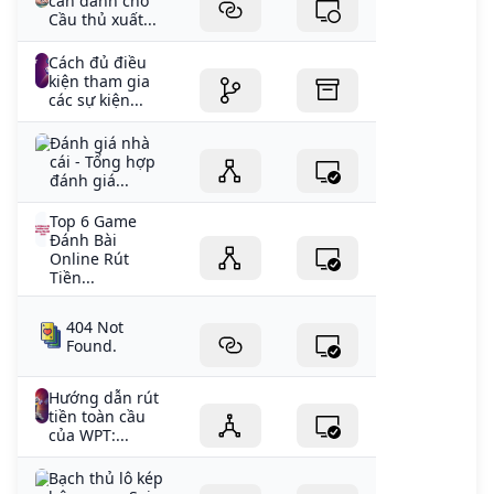
cấn dành cho
Cầu thủ xuất...
Cách đủ điều
kiện tham gia
các sự kiện...
Đánh giá nhà
cái - Tổng hợp
đánh giá...
Top 6 Game
Đánh Bài
Online Rút
Tiền...
404 Not
Found.
Hướng dẫn rút
tiền toàn cầu
của WPT:...
Bạch thủ lô kép