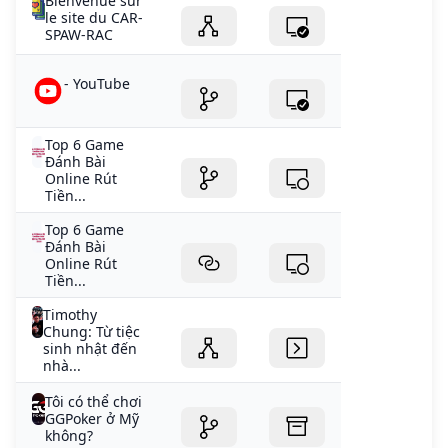
Bienvenue sur
le site du CAR-
SPAW-RAC
- YouTube
Top 6 Game
Đánh Bài
Online Rút
Tiền...
Top 6 Game
Đánh Bài
Online Rút
Tiền...
Timothy
Chung: Từ tiệc
sinh nhật đến
nhà...
Tôi có thể chơi
GGPoker ở Mỹ
không?