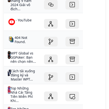
tháng 9 năm
2024 Giải vô
địch...
- YouTube
404 Not
Found.
WPT Global vs
GGPoker: Bạn
nên chọn nền...
Cách tải xuống
đăng ký và
Master WPT...
Top Những
Nhà Cái Tặng
Tiền Miễn Phí
Khi...
Top Những