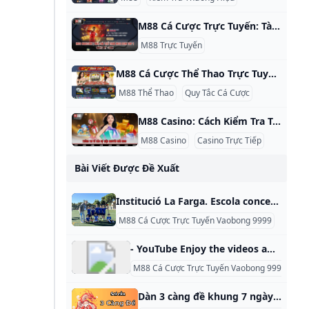
Máy Chủ M88 Ở Đâu?
Nhà tài trợ Tiêu đề WPT Global Now cho Triton
Chơi bài xì phé trực tuyến trên Android: Hướ
- YouTube
WPT Global ¥ 110 CN ¥ triệu Chủ nhật Hyper
Sòng bạc trực tuyến đáng tin cậy nhất: WPT Gl
Bạn có thể chơi WPT Global ở đâu? Các quốc gi
Đánh Giá Nhà Cái M88 - Esporte Completo
Sòng bạc tiền thưởng hàng đầu không có tiền 
M88 Cá Cược Trực Tuyến: Tài Khoản Tiền Thưởng Và Quy Trình Rút M88 Cá Cược Trực Tuyến: Tài Khoản, Tiền Thưởng Và Quy Trình Rút M88 cá cược trực tuyến bao gồm nhiều sản phẩm có quy tắc khác nhau. Người dùng cần tách biệt quy tắc tài khoản, quy tắc từng trò chơi, điều kiện tiền thưởng và quy trình thanh toán. Một kết quả thắng được ghi nhận trong tài khoản không có nghĩa toàn bộ số dư có thể rút ngay.
Rake Chase là gì?
Institució Mallorca. Escola concertada al Parc B
Martin Tsvetanov giành chiến thắng trong sự k
Sử dụng mã tiền thưởng WPT777 để yêu cầu ưu 
M88 Trực Tuyến
Điều Khoản Tài Khoản
Một số vụ bê bối và tranh cãi nổi tiếng về roule
Vui Cùng Dafabet – Khám Phá Thế Giới Cá Cư
Phần thưởng chào mừng mới của WPT Global: 
404 Not Found.
m88 cá cược thể thao trực tuyến
m88 casino
Nguồn gốc của cái tên Roulette là gì?
M88 Cá Cược Thể Thao Trực Tuyến: Cách Đọc Kèo Và Quy Tắc Thanh Toán M88 Cá Cược Thể Thao Trực Tuyến: Cách Đọc Kèo Và Quy Tắc Thanh Toán M88 cá cược thể thao trực tuyến cung cấp nhiều thị trường trước trận và trong trận. Mỗi lựa chọn có quy tắc thanh toán riêng, vì vậy người dùng cần kiểm tra môn thể thao, giải đấu, thời gian, loại kèo và điều kiện của vé trước khi xác nhận. Nguyên tắc an toàn: Không có kèo nào bảo đảm thắng.
m88 casino
Chính Sách Bảo Mật Của M88 – Đảm Bảo An To
Hyper Dash trong WPT Global là gì? Đi sâu và
Trang Chủ - CÔNG TY TNHH MTV VÀNG BẠC ĐÁ 
404
M88 Thể Thao
Quy Tắc Cá Cược
Cách Đọc K
404 Not Found.
Hướng dẫn đăng ký KU11 chơi cá cược online t
m88 casino
Bạn không thể tải xuống và chơi WPT Poker Gl
M88 Casino: Cách Kiểm Tra Trò Chơi Casino Trực Tiếp Và Tiền Thưởng M88 Casino: Cách Kiểm Tra Trò Chơi, Casino Trực Tiếp Và Tiền Thưởng M88 Casino gồm nhiều nhóm trò chơi tự động và casino trực tiếp. Người dùng nên kiểm tra nhà cung cấp, luật, bảng trả thưởng, giá trị mỗi lượt và điều kiện tiền thưởng trước khi chơi. Đồ họa đẹp hoặc số lượng trò chơi lớn không chứng minh kết quả có lợi cho người chơi. Lưu ý: Casino là hoạt động có rủi ro mất tiền.
Giới Thiệu Casino Online BK8
Mẹo mới toàn cầu của WPT: Xem trước cá cược
WPT Global từ Chủ nhật Hyper PKO Showdown
Sự ra đời của sòng bạc trực tuyến đã tác động
Top 6 Game Đánh Bài Online Rút Tiền Mặt Uy T
Giải vô địch WPT Prime trở lại với Jereld Sam S
Frank Stepuchin dẫn đầu RRPO WPT Seminole 
Top 5 sòng bạc trực tuyến năm 2025: chơi ở đâ
M88 Casino
Casino Trực Tiếp
Kiểm Tra 
Ứng dụng sòng bạc trực tuyến hàng đầu năm
Làm cho Phil Ivey cười có thể biến thành một n
Máy đánh bạc trả tiền thật mà không cần đặt 
Sòng bạc trực tuyến đáng tin cậy nhất: WPT Gl
m88 casino
m88 cá cược trực tuyến
Bài Viết Được Đề Xuất
Fun88 có uy tín không? Sự thật cần biết ngay
- YouTube
Vincent Meli tăng lên 100.000 với K♣️ J♣️ Francoi
Top 10 nhà cái uy tín nhất chuyên cá cược bón
WPT Global vs GGPoker: Bạn nên chọn nền tả
SpicyFood trang chủ - Chụp hình món ăn Spicy
Nguồn gốc của cái tên Roulette là gì?
Các quy tắc và lựa chọn cá cược ban đầu cho ro
Tôi có thể chơi GGPoker ở Mỹ không?
M88 Cá Cược Thể Thao Trực Tuyến
Tùy chọn thanh toán tại EVERYGAME Poker: Gi
m88 cá cược trực tuyến
Cách bắt đầu chơi bài xì phé trực tuyến vào 
Institució La Farga. Escola concertada a Sant Cugat del Vallés <p>Coneix el nostre projecte educatiu i la formació humana que impartim a La Farga. Informa’t del nostre procés de matriculació, aquí. +</p>
Cách bắt đầu chơi bài xì phé trực tuyến vào 
404 Not Found.
- YouTube
404 Not Found.
WPT Global: Sự lựa chọn hàng đầu cho người 
Giới Thiệu Casino Online Vip79
Sử dụng đô la hộ chiếu toàn cầu WPT để vào cá
M88 Cá Cược Trực Tuyến Vaobong 9999
Ngôi sao đang lên của Brazil gây sốc cho tất 
Top 10 nhà cái uy tín nhất chuyên cá cược bón
Mẹo mới toàn cầu của WPT: Xem trước cá cược
Sòng bạc toàn cầu WPT: Một cuộc phiêu lưu đầ
Lịch trình giải đấu toàn cầu WPT 2025
Lịch thi WPT Châu Á Thái Bình Dương 2024-20
Bot Verification
WPT Global: Sự lựa chọn hàng đầu cho người 
Đủ điều kiện tham quan Red Dragon Poker Tour
Bạn có thể chơi WPT Global ở đâu? Các quốc gi
Trang Chủ - CÔNG TY TNHH MTV VÀNG BẠC ĐÁ 
404 Not Found.
Cách tải xuống WPTGO và bắt đầu
WSOP USA Top 8 Câu hỏi thường gặp
- YouTube Enjoy the videos and music you love, upload original content, and share it all with friends, family, and the world on YouTube.
Casino online - Thế giới cá cược trực tuyến đẳ
Top Những Nhà Cái Tặng Tiền Miễn Phí Khi Đă
Casino online - Thế giới cá cược trực tuyến đẳ
Ai có nhiều vòng tay WSOP nhất?
M88 Cá Cược Trực Tuyến Vaobong 9999
Phần thưởng chào mừng mới của WPT Global: 
Radio Nagarik - The Most Comprehensive No. 1
An cung Vũ Hoàng Thanh Tâm - An cung Hàn 
Cory Zeidman nhận tội về kế hoạch gian lận cá
Ứng dụng sòng bạc trực tuyến hàng đầu năm
Institució Igualada. Escola concertada de 0 a 1
404 Not Found.
Dàn 3 càng đề khung 7 ngày nuôi tuần bất bại miễn phí Dàn 3 càng đề khung 7 ngày nuôi tuần bất bại miễn phí. Đánh đề 3 càng được đánh giá là một hình thức tham gia lô đề được đông đảo anh em lựa chọn. Nội dung bài viết ngày hôm nay sẽ bật mí cho anh em cách nuôi 3 càng đề khung 7 ngày sao cho chuẩn xác nhất. Xem thêm Đầu đuôi khung 3 ngày Xem thêm Dàn Đề 10 Số Khung 5 Ngày Xem thêm Dàn de 16 số khung 3 ngày Xem thêm Dàn Đề 20 Số Khung 3 Ngày Xem thêm Dàn Đề 30 Số Khung 3 Ngày