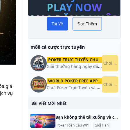
WPT Global từ Chủ nhật Hyper PKO Showdown
- YouTube
PLAY NOW
Mục tiêu lý tưởng mới đổi mới giải trí cùng tr
- YouTube
M88 ĐĂNG NHẬP
M88 Casino: Cách Kiểm Tra Trò Chơi Casino Tr
Top Những Nhà Cái Tặng Tiền Miễn Phí Khi Đă
Hướng Dẫn Chi Tiết Về Fun88 Đăng Nhập
Mục tiêu lý tưởng mới đổi mới giải trí cùng tr
Tải Về
Đọc Thêm
404 Not Found.
Top Những Nhà Cái Tặng Tiền Miễn Phí Khi Đă
404 Not Found.
Hyper Dash trong WPT Global là gì? Đi sâu và
Casino online - Thế giới cá cược trực tuyến đẳ
Là poker trực tuyến được gian lận?
m88 cá cược trực tuyến
m88 cá cược trực tuyến
SpicyFood trang chủ - Chụp hình món ăn Spicy
Ai có nhiều vòng tay WSOP nhất?
- YouTube
m88 đăng nhập
Trang Chủ - CÔNG TY TNHH MTV VÀNG BẠC ĐÁ 
POKER TRỰC TUYẾN CHUYÊN NGHIỆP, GIÀNH GIẢI THƯỞNG HẤP DẪN
Chơi ngay
Bạch thủ lô kép hôm nay – Soi cầu cặp lô kép 
- YouTube
Giải thưởng hàng ngày đảm bảo 10,000 USD
WPT Australia Returns: Thời điểm quan trọng c
Vui Cùng Dafabet – Khám Phá Thế Giới Cá Cư
Sử dụng mã tiền thưởng WPT777 để yêu cầu ưu 
Sách hướng dẫn giải đấu WPT Australia 2024
WORLD POKER FREE APP777
Tiền thưởn
Chơi ngay
Bot Verification
M88 Cá Cược Trực Tuyến: Tài Khoản Tiền Thưở
ỏa giá
Chơi Poker Trực Tuyến và Thắng Tiền Thật.
WPT Global: Sự lựa chọn hàng đầu cho người 
Ai đã phát minh ra trò chơi roulette?
ịch vụ
Sòng bạc trực tuyến đáng tin cậy nhất: WPT Gl
Default Website Page
m88
Bài Viết Mới Nhất
Hướng Dẫn Chi Tiết Về Fun88 Đăng Nhập
404 Not Found.
2025 Vụ nổ WSOP! Các định dạng mới + Giải th
- YouTube
404 Not Found.
Cafayate Holiday
m88 cá cược trực tuyến
Bạn không thể tải xuống và chơi WPT Poker Global ở các quốc gia và khu vực bên dưới Người chơi ở hơn 100 quốc gia có thể truy cập WPT Global Poker, nhưng có những hạn chế cụ thể dựa trên quy định của địa phương. Tại sao bạn không thể tải xuống và chơi WPT Poker Global ở các quốc gia và khu vực bên dưới Các quốc gia có thể truy cập WPT Global Người chơi có thể đăng ký và tải xuống WPT Global từ các khu vực sau:
Top 6 Game Đánh Bài Online Rút Tiền Mặt Uy T
m88
404 Not Found.
Bitstarz không cần tiền thưởng lên tới 5 BTC 
Poker Toàn Cầu WPT
Giới Hạn
Lễ hội mùa xuân toàn cầu WPT: 7.000.000 đô l
WPT Australia Returns: Thời điểm quan trọng c
WPT Global tổ chức sự kiện ở những quốc gia 
Ngôi sao đang lên của Brazil gây sốc cho tất 