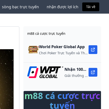
sòng bạc trực tuyến
nhận được lợi ích
Tải về
m88
m88 cá cược trực tuyến
Khi nào và tại sao số 0 kép được thêm vào bán
Top 10 nhà cái uy tín nhất chuyên cá cược bón
Sách hướng dẫn giải đấu WPT Playground 202
World Poker Global App
Tiêu đề EPT củng cố danh tiếng của Stephen 
Chơi Poker Trực Tuyến và Thắng Tiền Thật.
Máy đánh bạc trả tiền thật mà không cần đặt 
Nạp Tiền M88 Siêu Nhanh: Bí Kíp 5 Phút Vào Tà
Nhận 100% hoàn tiền khi nạp lần đầu
Top Những Nhà Cái Tặng Tiền Miễn Phí Khi Đă
404 Not Found.
Giải thưởng hàng ngày đảm bảo 10,000 USD
Cuộc thi Discord nóng lên: Hãy tham gia hành
404 Not Found.
m88 cá cược trực
m88 cá cược trực tuyến
m
m88 đăng nhập
404 Not Found.
Các giải đấu poker trực tuyến hàng đầu để xe
tuyến
Hướng dẫn sự kiện WPT Paris 2024
Mẹo mới toàn cầu của WPT: Xem trước cá cược