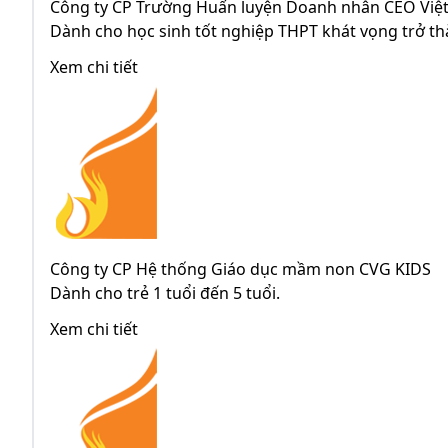
Công ty CP Trường Huấn luyện Doanh nhân CEO Việ
Dành cho học sinh tốt nghiệp THPT khát vọng trở t
Xem chi tiết
Công ty CP Hệ thống Giáo dục mầm non CVG KIDS
Dành cho trẻ 1 tuổi đến 5 tuổi.
Xem chi tiết