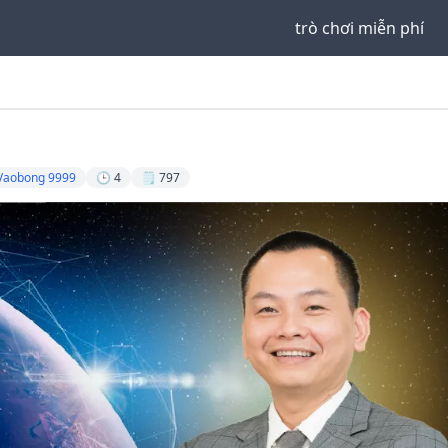
trò chơi miễn phí
 GÒN - SJC
nh chiến thắng lớn
Vaobong 9999
🕒 4
🗒️ 797
24 - Complete Sports
thao Bongdalu
ăm 2025
uy Tắc Thanh Toán
VIP hôm nay
ăm 2025
egas vào tháng 12 này
egas vào tháng 12 này
rực tuyến của bạn
 người chơi poker không được bỏ lỡ nó!
t 2024 - Complete Sports
hực hiện đơn giản
ấp phấn khích cao