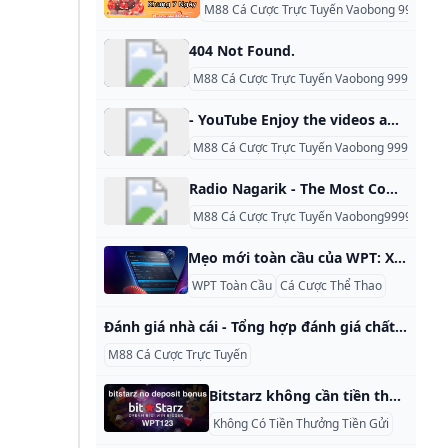
Cách giành chiến thắng tại các vị trí trực tuy
- YouTube
WPT Australia Returns: Thời điểm quan trọng c
M88 Cá Cược Trực Tuyến Vaobong 9999
Roulette đóng vai trò gì trong văn hóa đại c
404 Not Found.
- YouTube
m88
404 Not Found.
404 Not Found.
m88 cá cược thể thao trực tuyến
Sự trở lại của Shevliakov giành giải thưởng h
Bạn có thể chơi WPT Global ở đâu? Các quốc gi
Các giải đấu poker trực tuyến hàng đầu để xe
M88 Cá Cược Trực Tuyến Vaobong 9999
Nguồn gốc của cái tên Roulette là gì?
m88 cá cược trực tuyến
Sách hướng dẫn giải đấu WPT Playground 202
- YouTube Enjoy the videos and music you love, upload original content, and share it all with friends, family, and the world on YouTube.
Cách giành chiến thắng tại trực tuyến Blackja
Nạp Tiền M88 Siêu Nhanh: Bí Kíp 5 Phút Vào Tà
Ai có nhiều vòng tay WSOP nhất?
Cuộc đua gay cấn dành cho Cầu thủ xuất sắc 
WPT Australia Returns: Thời điểm quan trọng c
Trang Chủ - CÔNG TY TNHH MTV VÀNG BẠC ĐÁ 
M88 Cá Cược Trực Tuyến Vaobong 9999
- YouTube
M88 Cá Cược Thể Thao Trực Tuyến: Cách Đọc 
Top 10 nhà cái uy tín nhất chuyên cá cược bón
m88 cá cược thể thao trực tuyến
Radio Nagarik - The Most Comprehensive No. 1 Radio Station of Nepal - Breaking News Latest Politics World Economy Entertainment Sports TechnologyOpinion Science Interview Health 07:00 am - 08:00 am 08:05 am - 09:00 am 09:05 am - 10:00 am 10:05 am - 11:00 am 17:05 pm - 18:00 pm 19:00 pm - 20:00 pm 20:00 pm - 21:00 pm 21:00 pm - 22:00 pm 07:00 am - 08:00 am 08:05 am - 09:00 am 09:05 am - 10:00 am 10:05 am - 11:00 am 17:05 pm - 18:00 pm 19:00 pm - 20:00 pm 20:00 pm - 21:00 pm 21:00 pm - 22:00 pm 07:00 am - 08:00 am 08:05 am - 09:00 am 09:05 am - 10:00 am 10:05 am - 11:00 am 17:05 pm - 18:00 pm 19:00 pm - 20:00 pm 20:00 pm - 21:00 pm 21:00 pm - 22:00 pm 07:00 am - 08:00 am 08:05 am - 09:00 am 09:05 am - 10:00 am 10:05 am - 11:00 am 17:05 pm - 18:00 pm 19:00 pm - 20:00 pm 20:00 pm - 21:00 pm 21:00 pm - 22:00 pm 07:00 am - 08:00 am 08:05 am - 09:00 am 09:05 am - 10:00 am 10:05 am - 11:00 am 17:05 pm - 18:00 pm 19:00 pm - 20:00 pm 20:00 pm - 21:00 pm 21:00 pm - 22:00 pm 07:00 am - 08:00 am 08:05 am - 09:00 am 09:05 am - 10:00 am 10:05 am - 11:00 am 17:05 pm - 18:00 pm 19:00 pm - 20:00 pm 20:00 pm - 21:00 pm 21:00 pm - 22:00 pm 07:00 am - 08:00 am 08:05 am - 09:00 am 09:05 am - 10:00 am 10:05 am - 11:00 am 17:05 pm - 18:00 pm 19:00 pm - 20:00 pm 20:00 pm - 21:00 pm 21:00 pm - 22:00 pm
WPT Global vs GGPoker: Bạn nên chọn nền tả
Cách giành chiến thắng tại các vị trí trực tuy
- YouTube
WPT Global Cow Boy: Quan điểm của người ch
M88 Cá Cược Trực Tuyến Vaobong9999.com
404 Not Found.
- YouTube
Top 6 Game Đánh Bài Online Rút Tiền Mặt Uy T
Mục tiêu lý tưởng mới đổi mới giải trí cùng tr
Chơi bài xì phé trực tuyến trên Android: Hướ
Hướng dẫn rút tiền toàn cầu của WPT: Tiền mặ
Hyper Dash trong WPT Global là gì? Đi sâu và
m88 đăng nhập
- YouTube
Mẹo mới toàn cầu của WPT: Xem trước cá cược tuần 6 của Sportsbook NFL Mẹo mới toàn cầu của WPT: Xem trước cá cược tuần 6 của NFL Chào mừng đến với Tuần 6 của NFL! Sách thể thao WPT Global của chúng tôi sẵn sàng đáp ứng mọi nhu cầu cá cược của bạn, bao gồm các trận đấu thú vị hứa hẹn những pha hành động gay cấn. Một trong những trận đấu nổi bật cuối tuần này là cuộc đụng độ giữa Baltimore Ravens và Washington Commanders.
Đánh giá về Everygame Poker: Hướng dẫn chơi
Keonhacai - Tỷ lệ kèo nhà cái kèo bóng đá trự
Texas Holdem Flop có nghĩa là gì?
Poker toàn cầu có phải là tiền thật không?
WSOP USA Top 8 Câu hỏi thường gặp
WPT Toàn Cầu
Cá Cược Thể Thao
Cá Cược N
Tập đoàn CEO Việt Nam Global
Cafayate Holiday
404 Not Found.
Chơi Game Bài Tiến Lên Miền Nam Miễn Phí
Cory Zeidman nhận tội về kế hoạch gian lận cá
- YouTube
m88 đăng nhập
Top Những Nhà Cái Tặng Tiền Miễn Phí Khi Đă
M88 Cá Cược Thể Thao Trực Tuyến: Cách Đọc 
Đánh giá nhà cái - Tổng hợp đánh giá chất lượng nhà cái Chuyên mục đánh giá nhà cái mang lại nhiều lợi ích cho người chơi, giúp người chơi tiết kiệm thời gian trong việc tìm kiếm và lựa chọn nhà cái uy tín. Đánh giá nhà cái có chất lượng hàng đầu nhất hiện nay, 6686 Me cập nhật và tổng hợp để cung cấp cho các cược thủ những nhà cái uy tín và an toàn nhất. ✚ Đăng ký ✍ Đăng nhập Tk88 - Nhà cái đáng tin cậy với dịch vụ khách hàng đẳng cấpOxbet - Nhà cái với trải nghiệm cá cược an toàn và phong phúNhà cái 7ball - Sân chơi giải trí có nhiều siêu ưu đãiLoto188 - Nhà cái trực tuyến đảm bảo an toàn và đáng tin cậyNhà cái HP88 - sân chơi cá cược top đầu thị trường hiện nayCF68 - Nhà cái với tỷ lệ thưởng cược cao nhất thị trường78Win casino online độc đáo với tỷ lệ cược cạnh tranh nhấtFi88 nhà cái online đa dạng game hot cùng khuyến mãi hấp dẫnNhà cái trực tuyến TF88 độc đáo với dịch vụ chuyên nghiệp nhấtV9bet - nhà cái đẳng cấp hàng đầu châu Á, không giới hạn nạp rútOnbet - nhà cái uy tín, trò chơi đa dạng, khuyến mãi siêu khủngVN88 sân chơi game hợp pháp kiếm tiền thưởng khủng dễ dàngQH88 - Nhà cái casino đẳng cấp giao diện cực đẹp, cá cược cực vuii9bet - nhà cái uy tín giúp bet thủ nhận ngay 100% giá trị gia nhậpBsport - Kênh thể thao chất lượng, tỷ lệ hoàn cược siêu hấp dẫnSv666 - Địa chỉ giải trí cá cược thịnh hành nhất thị trường hiện nay8day - Địa điểm cá cược trực tuyến hiện đại mang đẳng cấp số 1 châu ÁAe88 - Sân chơi cá cược số một châu Á với tỷ lệ cược cao nhất hiện naySunwin - Nhà cái trực tuyến hàng đầu với tỷ lệ trúng thưởng lớnGo88- Nhà cái uy tín số 1 với kho game đổi thưởng cực giá trịLixi88 - Trải nghiệm sân chơi đẳng cấp với dịch vụ chuyên nghiệpBong88 - Nhà cái số 1 với dịch vụ khách hàng tận tâm chuyên nghiệpNhà cái Fabet - Sân chơi giải trí đẳng cấp với ưu đãi cực giá trịNhà cái Mb66 - Địa chỉ cá cược an toàn, uy tín hàng đầu châu ÁShbet - Sân chơi cá cược uy tín hàng đầu với kho game đồ sộ789bet - Nhà cái uy tín top đầu tại thị trường Châu ÁNhà cái Hi88 - Sân chơi cá cược thể thao hàng đầu Việt NamF8bet - Nhà cái sở hữu hàng loạt ưu điểm đặc sắc nhất 2024New88 - Trải nghiệm đẳng cấp với nhiều khuyến mãi hấp dẫnNhà cái Jun88 - Nơi hội tụ những trò chơi hấp dẫn nhất cho bet thủViva88 - Thiên đường cá cược an toàn và bảo mật tuyệt đốiSodo - Địa chỉ tin cậy cho những người đam mê cá cượcK8 - Nền tảng cá cược đỉnh cao với trải nghiệm đầy mới mẻThabet - Điểm đến giải trí với tỷ lệ cược và khuyến mãi tốt nhấtKubet - Sân chơi cá cược đẳng cấp hàng đầu Việt NamFB88 thiên đường giải trí trực tuyến uy tín với nhiều ưu đãi nhất thị trường châu Á188Bet - Nhà cái nạp rút tiền nhanh chóng và hàng đầu tại khu vựcĐánh giá chi tiết W88 - Ưu điểm nổi bật và trải nghiệm trò chơi đỉnh caoNhà cái Fun88 trải nghiệm cá cược đỉnh cao cùng nhiều ưu đãi ngập trànNhà cái BK8 bí quyết chơi an toàn và trúng lớn mỗi ngày !
Cách bắt đầu chơi bài xì phé trực tuyến vào 
Top Những Nhà Cái Tặng Tiền Miễn Phí Khi Đă
Tập đoàn CEO Việt Nam Global
Top 5 nhà cái uy tín nhất hiện nay bạn không t
M88 Cá Cược Trực Tuyến
M88 - Cập nhật link vào M88 không bị chặn mớ
Texas Holdem Flop có nghĩa là gì?
Các quy tắc và lựa chọn cá cược ban đầu cho ro
m88 cá cược trực tuyến
Sử dụng đô la hộ chiếu toàn cầu WPT để vào cá
M88 Casino: Cách Kiểm Tra Trò Chơi Casino Tr
Tiêu đề EPT củng cố danh tiếng của Stephen 
Bitstarz không cần tiền thưởng lên tới 5 BTC và 200 vòng quay miễn phí Mở khóa Mã thưởng BitStarz: Hướng dẫn cho người chơi Poker Nếu bạn đang tìm cách nâng cao trải nghiệm chơi trò chơi trực tuyến của mình, Mã thưởng BitStarzÂ mang đến cơ hội thú vị cho người chơi mới. Hướng dẫn này sẽ hướng dẫn bạn những lợi ích của việc sử dụng mã khuyến mãi BitStarz, cách nhận tiền thưởng và lý do tại sao đây là lựa chọn tuyệt vời cho những người đam mê poker.
Phil Ivey tổ chức trò chơi gặp gỡ lễ hội tại W
404 Not Found.
Soi cầu 3 càng miền Bắc - Rồng bạch kim chốt
Fun88 Có Uy Tín Không? Sự Thật Về Nhà Cái Lâ
Không Có Tiền Thưởng Tiền Gửi
Tiền Thư
404 Not Found.
An cung Vũ Hoàng Thanh Tâm - An cung Hàn 
Ngôi sao đang lên của Brazil gây sốc cho tất 
m88 cá cược trực tuyến