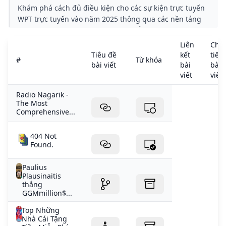
TRỰC TUYẾN CỦA WPT VÀO NĂM 2025
Khám phá cách đủ điều kiện cho các sự kiện trực tuyến
WPT trực tuyến vào năm 2025 thông qua các nền tảng
như WPT Global và Clubwpt. Tìm hiểu về các giải đấu vệ
m88 đăng nhập
tinh hộ chiếu WPT và nhiều hơn nữa.
Liên
Chi
Giới Thiệu Casino Online BK8
Tiêu đề
kết
tiết
#
Từ khóa
bài viết
bài
bài
Cory Zeidman nhận tội về kế hoạch gian lận cá cược thể 
viết
viết
- YouTube
404 Not Found.
Radio Nagarik -
Tùy chọn thanh toán tại EVERYGAME Poker: Giao dịch n
The Most
Comprehensive...
Frank Stepuchin dẫn đầu RRPO WPT Seminole 2024 sau n
Soi cầu 3 càng miền Bắc - Rồng bạch kim chốt 3 càng VI
404 Not
WPT Global vs GGPoker: Bạn nên chọn nền tảng poker n
Found.
- YouTube
Bạch thủ lô kép hôm nay – Soi cầu cặp lô kép đẹp nhất m
Paulius
m88
Plausinaitis
thắng
Chính sách bảo mật
GGMmillion$...
Bot Verification
Top Những
WPT Global có ứng dụng di động không?
Nhà Cái Tặng
James Obst giành chức vô địch WPT Australia và giành đư