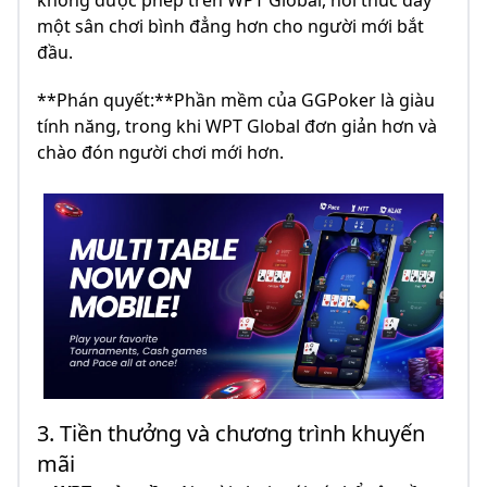
một sân chơi bình đẳng hơn cho người mới bắt
đầu.
**Phán quyết:**Phần mềm của GGPoker là giàu
tính năng, trong khi WPT Global đơn giản hơn và
chào đón người chơi mới hơn.
3. Tiền thưởng và chương trình khuyến
mãi