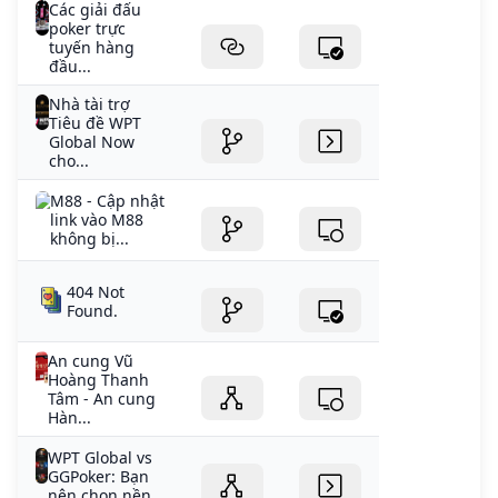
Các giải đấu
poker trực
tuyến hàng
đầu...
Nhà tài trợ
Tiêu đề WPT
Global Now
cho...
M88 - Cập nhật
link vào M88
không bị...
404 Not
Found.
An cung Vũ
Hoàng Thanh
Tâm - An cung
Hàn...
WPT Global vs
GGPoker: Bạn
nên chọn nền...