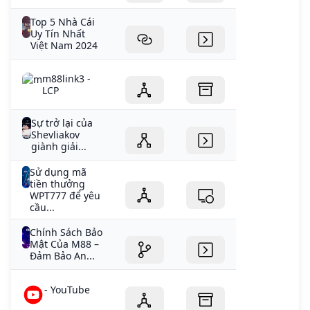
Top 5 Nhà Cái
Uy Tín Nhất
Việt Nam 2024
m88link3 -
LCP
Sự trở lại của
Shevliakov
giành giải...
Sử dụng mã
tiền thưởng
WPT777 để yêu
cầu...
Chính Sách Bảo
Mật Của M88 –
Đảm Bảo An...
- YouTube