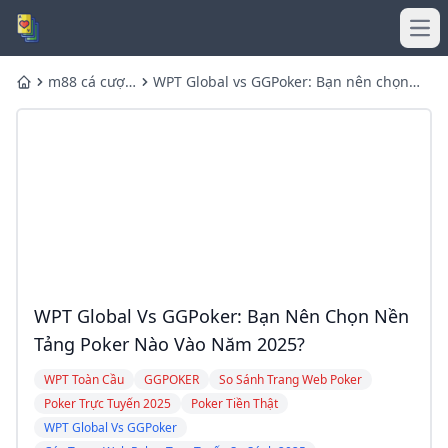
Ope
m88 cá cược
WPT Global vs GGPoker: Bạn nên chọn
Home
trực tuyến
nền tảng poker nào vào năm 2025?
m88 đăng nhập
m88 đăng nhập
Site Maintenance
Cuộc thi Discord nóng lên: Hãy tham gia hành động!
Frank Stepuchin dẫn đầu RRPO WPT Seminole 2024 sau ngà
Cách chơi WPT Global trên máy tính của bạn 2024
TP trong WPT poker là gì?
An cung Vũ Hoàng Thanh Tâm - An cung Hàn Quốc nhập k
Top 6 Game Đánh Bài Online Rút Tiền Mặt Uy Tín Nhất 20
Lixi88 - Trải nghiệm sân chơi đẳng cấp với dịch vụ chuyên 
Cách tải xuống WPTGO và bắt đầu
Sòng bạc trực tuyến đáng tin cậy nhất: WPT Global
Chơi Tiến Lên Miền Nam Offline: Hướng Dẫn Tải Game và C
Casino online - Thế giới cá cược trực tuyến đẳng cấp
Why M88 Cá Cược Trực Tuyến is the Ultimate Betting Pla
Chính sách bảo mật
m88 cá cược thể thao trực tuyến
11 ứng dụng và trò chơi poker hay nhất dành cho Android
Đánh giá về Everygame Poker: Hướng dẫn chơi Poker trực 
WPT Global Vs GGPoker: Bạn Nên Chọn Nền
WPT Global vs GGPoker: Bạn nên chọn nền tảng poker n
Top 5 Nhà Cái Uy Tín Nhất Việt Nam 2024
Những quốc gia nào bị hạn chế trên WPT Global?
Tảng Poker Nào Vào Năm 2025?
Hướng dẫn đăng ký KU11 chơi cá cược online tại Kubet
Quảng cáo mới nhất của WPT Global: vé cho một số tiền ch
Institució La Farga. Escola concertada a Sant Cugat del Vall
Giải vô địch WPT Prime trở lại với Jereld Sam Shining
WPT Toàn Cầu
GGPOKER
So Sánh Trang Web Poker
m88 casino
m88
WPT Global tổ chức sự kiện ở những quốc gia và khu vự
Poker Trực Tuyến 2025
Poker Tiền Thật
Vincent Meli tăng lên 100.000 với K♣️ J♣️ Francois Tosques Call
Congopage - Congopage.com est un portail d’information d’
Chơi Tiến Lên Miền Nam Offline: Hướng Dẫn Tải Game và
WPT Global Vs GGPoker
Đủ điều kiện cho sự kiện chính của WPT Global thông qua 
- YouTube
Trò chơi roulette lần đầu tiên được chơi ở đâu và khi nào