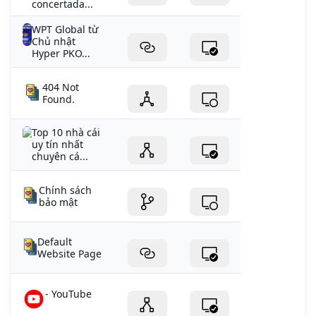
concertada...
WPT Global từ
Chủ nhật
Hyper PKO...
404 Not
Found.
Top 10 nhà cái
uy tín nhất
chuyên cá...
Chính sách
bảo mật
Default
Website Page
- YouTube