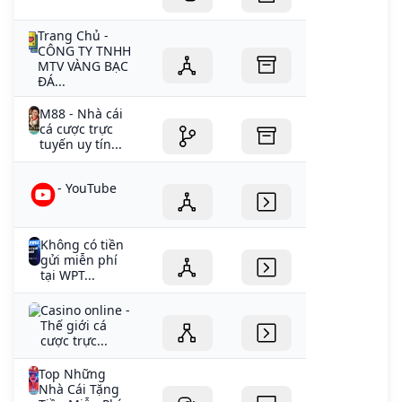
Trang Chủ -
CÔNG TY TNHH
MTV VÀNG BẠC
ĐÁ...
M88 - Nhà cái
cá cược trực
tuyến uy tín...
- YouTube
Không có tiền
gửi miễn phí
tại WPT...
Casino online -
Thế giới cá
cược trực...
Top Những
Nhà Cái Tặng