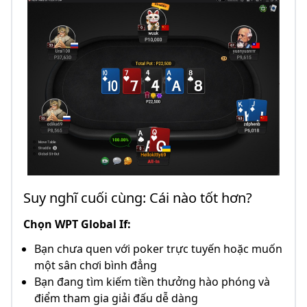
Suy nghĩ cuối cùng: Cái nào tốt hơn?
Chọn WPT Global If:
Bạn chưa quen với poker trực tuyến hoặc muốn
một sân chơi bình đẳng
Bạn đang tìm kiếm tiền thưởng hào phóng và
điểm tham gia giải đấu dễ dàng