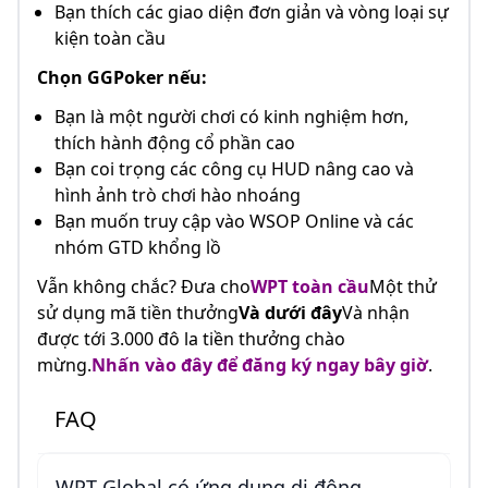
Bạn thích các giao diện đơn giản và vòng loại sự
kiện toàn cầu
Chọn GGPoker nếu:
Bạn là một người chơi có kinh nghiệm hơn,
thích hành động cổ phần cao
Bạn coi trọng các công cụ HUD nâng cao và
hình ảnh trò chơi hào nhoáng
Bạn muốn truy cập vào WSOP Online và các
nhóm GTD khổng lồ
Vẫn không chắc? Đưa cho
WPT toàn cầu
Một thử
sử dụng mã tiền thưởng
Và dưới đây
Và nhận
được tới 3.000 đô la tiền thưởng chào
mừng.
Nhấn vào đây để đăng ký ngay bây giờ
.
m88 casino
m88
FAQ
Keonhacai - Tỷ lệ kèo nhà cái kèo bóng đá trực tuyến 
Giải vô địch WPT khơi dậy tinh thần của huyền thoại 
Tập đoàn CEO Việt Nam Global
- YouTube
m88 đăng nhập
m88 cá cược thể thao trực tuyến
m88
404 Not Found.
WPT Global có ứng dụng di động
Hướng Dẫn Chi Tiết Về Fun88 Đăng Nhập