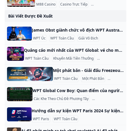
Một phát bắn - Giải đấu Freezeout của WPT Global
Tập đoàn CEO Việt Nam Global
404 Not Found.
M88 Là Gì? Cách Kiểm Tra Thương Hiệu Tài Khoản Và Điề
M88 Casino
Casino Trực Tiếp
Kiểm Tra Trò Chơi
Cách chơi WPT Global trên máy tính của bạn 2024
Chơi Tiến Lên Miền Nam Offline: Hướng Dẫn Tải Game và
Cách giành chiến thắng tại trực tuyến Blackjack: Chiến 
Site Maintenance
m88 cá cược thể thao trực tuyến
m88 cá cược trực tuyến
Bài Viết Được Đề Xuất
Bạn có biết trò chơi poker trực tuyến WPTGO
Tương lai của trò chơi roulette là gì?
Sòng bạc trực tuyến đáng tin cậy nhất: WPT Global
M88 Cá Cược Trực Tuyến: Tài Khoản Tiền Thưởng Và Quy 
Làm cho Phil Ivey cười có thể biến thành một ngày trả lươ
- YouTube
Chơi bài xì phé trực tuyến trên Android: Hướng dẫn năm
m88link3 - LCP
404 Not Found.
Dàn 3 càng đề khung 7 ngày nuôi tuần bất bại miễn phí
Hướng Dẫn Chi Tiết Về Fun88 Đăng Nhập
m88 cá cược trực tuyến
Cafayate Holiday
James Obst giành chức vô địch WPT Australia và giành được 585.359 đô la Úc Broadbeach, QLD, Australia (25 tháng 9 năm 2024) – Trong màn thể hiện kỹ năng ấn tượng, James Obst đã giành được danh hiệu World Poker Tour (WPT) đầu tiên của mình tại giải đấu Giải vô địch WPT Australia, kiếm được số tiền đáng chú ý là AUD $585.359 (khoảng USD $398.512) sau khi đánh bại gần 400 đối thủ. Chiến thắng vẻ vang Obst thống trị đấu trường trong giải đấu mua vào trị giá 8.
Cách tải xuống WPTGO và bắt đầu
Nguồn gốc của cái tên Roulette là gì?
Những quốc gia nào bị hạn chế trên WPT Global?
Lễ hội mùa xuân toàn cầu WPT: 7.000.000 đô la giải thư
Nạp Tiền M88 Siêu Nhanh: Bí Kíp 5 Phút Vào Tài Khoản!
Lịch trình giải đấu toàn cầu WPT 2025
Hướng dẫn rút tiền toàn cầu của WPT: Tiền mặt được thự
WPT Úc
WPT Toàn Cầu
Giải Vô Địch
M88 Cá Cược Thể Thao Trực Tuyến: Cách Đọc Kèo Và Quy
404
404 Not Found.
Sòng bạc trực tuyến đáng tin cậy nhất: WPT Global
404
Sòng bạc tiền thưởng hàng đầu không có tiền gửi vào nă
Là poker trực tuyến được gian lận?
- YouTube
Top Những Nhà Cái Tặng Tiền Miễn Phí Khi Đăng Ký 2024
404
Đánh Giá Nhà Cái M88 - Esporte Completo
Top 10 nhà cái uy tín nhất chuyên cá cược bóng đá ⭐️ 20
Bitstarz không cần tiền thưởng lên tới 5 BTC và 200 vòng
Trò chơi roulette lần đầu tiên được chơi ở đâu và khi nào
Quảng cáo mới nhất của WPT Global: vé cho một số tiền chơi bổ sung Này người hâm mộ poker! Trong khi bạn đã nhận được sự hồi hộp của mình tại các bảng poker toàn cầu của WPT, hành động tiếp tục trên đường chân trời là một chương trình khuyến mãi tiền thưởng mà đóng gói một số cú đấm nghiêm trọng. WPTÂ Global có ưu đãi tiền gửi đầu tiên hào phóng, như được xác nhận trên trang tiền thưởng chính thức của nó (https://wptglobal.
Fun88 có uy tín không? Sự thật cần biết ngay
Máy Chủ M88 Ở Đâu?
Soi cầu 3 càng miền Bắc - Rồng bạch kim chốt 3 càng VI
Top 5 Nhà Cái Uy Tín Nhất Việt Nam 2024
WPT Toàn Cầu
Khuyến Mãi Tiền Thưởng
Tiền Gửi Phù Hợp
Cách tải xuống WPTGO và bắt đầu
Mục tiêu lý tưởng mới đổi mới giải trí cùng trang thể th
WPT Global từ Chủ nhật Hyper PKO Showdown: Mua thấp
Martin Tsvetanov giành chiến thắng trong sự kiện chính 
Tập đoàn CEO Việt Nam Global
KeoNhaCai 🎖️ Tỷ lệ kèo nhà cái trực tiếp Kèo bóng đá h
Sòng bạc toàn cầu WPT: Một cuộc phiêu lưu đầy thú vị
Một phát bắn - Giải đấu Freezeout của WPT Global Một phát bắn Cảm nhận sự phấn khích từ trên cao - Giải đấu đóng băng toàn cầu WPT **ĐỌC:**Một phát bắn của WPT Global, The Game: Â Chơi nó ngay bây giờ! Giải đấu đóng băng WPT Global trình bày một định dạng giải đấu độc đáo trong thế giới của poker trực tuyến: The one Shot! Đóng băng. Sự kiện này dành cho người chơi sống vì áp lực và mong muốn poker cổ phần thuần túy.
Công nghệ đã ảnh hưởng đến trò chơi roulette như thế 
WPT Global Million Hyper PKO Showdown: Chi tiết & Hướ
Đủ điều kiện cho sự kiện chính của WPT Global thông qu
WPT Toàn Cầu
Một Phát Bắn
Giải Đấu Đón
Fun88 có uy tín không? Sự thật cần biết ngay
404 Not Found.
Tùy chọn thanh toán tại EVERYGAME Poker: Giao dịch n
m88 đăng nhập
Cách chơi WPT Global trên máy tính của bạn 2024
WPT Global Cow Boy: Quan điểm của người chơi Đã chơi tại các sòng bạc trực tuyến như WPT Global khá lâu rồi, tôi đã có những chia sẻ kinh nghiệm. Tóm lại, WPT Global cung cấp một số trò chơi sòng bạc xuất sắc, bao gồm một loại độc đáo có tên là Poker Flips, nhưng không có tên nào là “Cowboy”. Tuy nhiên, nếu bạn đang đề cập đến một trò chơi khe có chủ đề phương Tây có tựa đề “Cowboy”, tôi có thể chia sẻ những hiểu biết của mình dựa trên trải nghiệm của tôi.
m88 casino
Hướng dẫn sự kiện WPT Paris 2024
An cung Vũ Hoàng Thanh Tâm - An cung Hàn Quốc nhập
Tỷ lệ kèo nhà cái tỷ lệ cá cược bóng đá trực tiếp hôm nay
Các Khe Theo Chủ Đề Phương Tây
Trò Chơi Sòng Bạc Trự
Top Những Nhà Cái Tặng Tiền Miễn Phí Khi Đăng Ký 2024
m88 đăng nhập
Cảnh báo từ hệ thống
Hướng dẫn sự kiện WPT Paris 2024 Sự kiện WPT Paris 2024 được cung cấp hướng dẫn toàn diện, bao gồm lịch trình sự kiện chi tiết, phí mua vào, cơ c
Sách hướng dẫn giải đấu WPT Australia 2024
- YouTube
Ai có nhiều vòng tay WSOP nhất?
Tập đoàn CEO Việt Nam Global
Đánh giá nhà cái - Tổng hợp đánh giá chất lượng nhà cái
Khi nào và tại sao số 0 kép được thêm vào bánh xe roule
WPT Paris
WPT Toàn Cầu
Timothy Chung: Từ tiệc sinh nhật đến nhà vô địch WPT P
Vui Cùng Dafabet – Khám Phá Thế Giới Cá Cược Đẳng Cấ
Sòng bạc trực tuyến đáng tin cậy nhất: WPT Global
m88
Ai đã phát minh ra trò chơi roulette? Ai đã phát minh ra trò chơi roulette? Nguồn gốc chính xác của roulette là chủ đề gây nhiều tranh cãi và suy đoán giữa các nhà sử học và những người đam mê cờ bạc. Mặc dù không có sự đồng thuận rõ ràng về người phát minh ra trò chơi, vẫn tồn tại một số giả thuyết liên quan đến việc tạo ra trò chơi. Một trong những giả thuyết phổ biến nhất là trò chơi này được phát minh bởi nhà toán học người Pháp tên là Blaise Pascal vào thế kỷ 17.