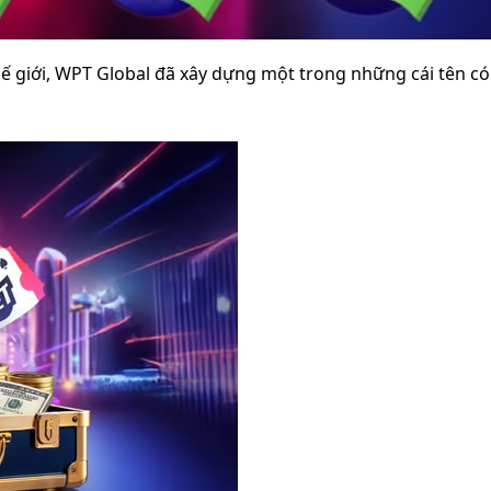
ế giới, WPT Global đã xây dựng một trong những cái tên có 