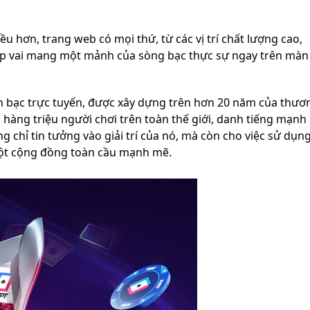
u hơn, trang web có mọi thứ, từ các vị trí chất lượng cao,
 nhập vai mang một mảnh của sòng bạc thực sự ngay trên màn
ánh bạc trực tuyến, được xây dựng trên hơn 20 năm của thươ
hàng triệu người chơi trên toàn thế giới, danh tiếng mạnh
g chỉ tin tưởng vào giải trí của nó, mà còn cho việc sử dụn
một cộng đồng toàn cầu mạnh mẽ.