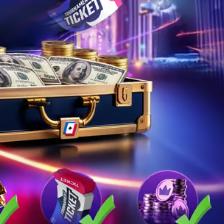
PLAY N
024?
M88 CAS
t 2024 - Complete Sports
24 - Complete Sports
24 - Complete Sports
 GÒN - SJC
n cổ phần cao của Triton
a WPT vào năm 2025
er
t 2024 - Complete Sports