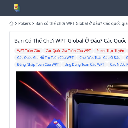
Pokers
Bạn có thể chơi WPT Global ở đâu? Các quốc gia
Home
m88 cá cược trực tuyến
m88 casino
Bạn Có Thể Chơi WPT Global Ở Đâu? Các Quốc 
404 Not Found.
404 Not Found.
- YouTube
TP trong WPT poker là gì?
WPT Toàn Cầu
Các Quốc Gia Toàn Cầu WPT
Poker Trực Tuyến
M88 Casino: Cách Kiểm Tra Trò Chơi Casino Trực Tiếp 
Congopage - Congopage.com est un portail d’informatio
Các Quốc Gia Hỗ Trợ Toàn Cầu WPT
Chơi Wpt Toàn Cầu Ở Đâu
C
Sách hướng dẫn giải đấu WPT Playground 2024
404 Not Found.
Đăng Nhập Toàn Cầu WPT
Ứng Dụng Toàn Cầu WPT
Các Nước P
Đánh giá về Everygame Poker: Hướng dẫn chơi Poker t
Top 5 sòng bạc trực tuyến năm 2025: chơi ở đâu và già
Là poker trực tuyến được gian lận?
Giới Thiệu Casino Online Vip79
Cory Zeidman nhận tội về kế hoạch gian lận cá cược th
WSOP USA Top 8 Câu hỏi thường gặp
Bot Verification
- YouTube
Fun88 Có Uy Tín Không? Sự Thật Về Nhà Cái Lâu Đời Ch
Top Những Nhà Cái Tặng Tiền Miễn Phí Khi Đăng Ký 20
22bet – Trải Nghiệm Cá Cược Trực Tuyến Đẳng Cấp
Bạn không thể tải xuống và chơi WPT Poker Global ở c
m88 cá cược trực tuyến
m88 đăng nhập
- YouTube
Hướng dẫn sự kiện WPT Paris 2024
Hướng dẫn đăng ký KU11 chơi cá cược online tại Kubet
22bet – Trải Nghiệm Cá Cược Trực Tuyến Đẳng Cấp