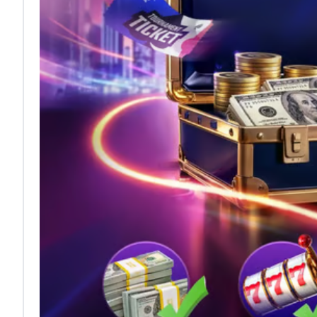
404 Not Found.
- YouTube
Những quốc gia nào có thể chơi WPTGlobal vào năm 2
- YouTube
Top 6 Game Đánh Bài Online Rút Tiền Mặt Uy Tín Nhấ
Top Những Nhà Cái Tặng Tiền Miễn Phí Khi Đăng Ký 20
Top Những Nhà Cái Tặng Tiền Miễn Phí Khi Đăng Ký 20
Trang Chủ - CÔNG TY TNHH MTV VÀNG BẠC ĐÁ QUÝ SÀI
- YouTube
- YouTube
- YouTube
Sử dụng đô la hộ chiếu toàn cầu WPT để vào các sự kiệ
Cách đủ điều kiện tham gia các sự kiện trực tuyến củ
WPT Global: Sự lựa chọn hàng đầu cho người chơi pok
Nguồn gốc của cái tên Roulette là gì?
Top 6 Game Đánh Bài Online Rút Tiền Mặt Uy Tín Nhấ