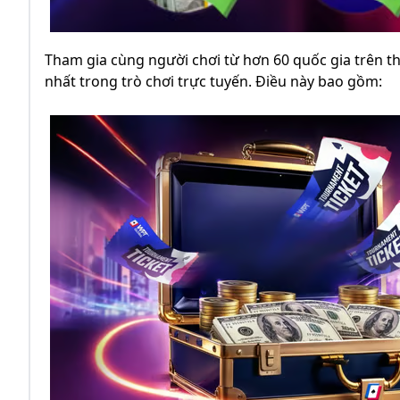
Tham gia cùng người chơi từ hơn 60 quốc gia trên th
nhất trong trò chơi trực tuyến. Điều này bao gồm: