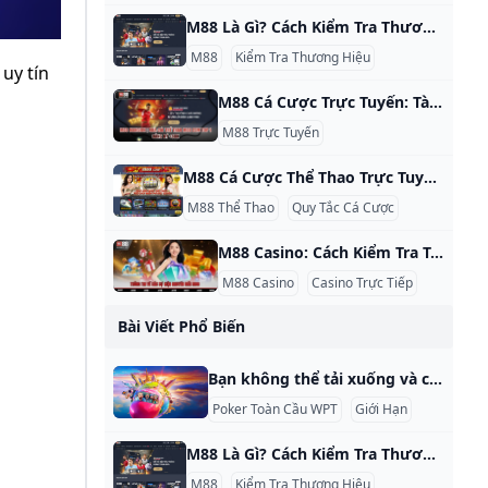
Cách giành chiến thắng tại trực tuyến Blackja
Cory Zeidman nhận tội về kế hoạch gian lận cá
Đánh Giá Nhà Cái M88 - Deporte completo
M88 Là Gì? Cách Kiểm Tra Thương Hiệu Tài Khoản Và Điều Khoản M88 Là Gì? Cách Kiểm Tra Thương Hiệu, Tài Khoản Và Điều Khoản M88 là một thương hiệu cung cấp các sản phẩm cá cược thể thao và trò chơi casino trực tuyến. Trang chính thức hiện phân chia nội dung thành nhiều nhóm như thể thao, thể thao điện tử, casino trực tiếp, trò chơi casino, chương trình khuyến mãi, phương thức thanh toán và công cụ chơi có trách nhiệm.
Account Suspended
Mẹo mới toàn cầu của WPT: Xem trước cá cược
404 Not Found.
M88
Kiểm Tra Thương Hiệu
An Toàn Tài Kho
Institució Igualada. Escola concertada de 0 a 1
uy tín
Giải vô địch WPT khơi dậy tinh thần của huyề
404 Not Found.
- YouTube
M88 Cá Cược Trực Tuyến: Tài Khoản Tiền Thưở
Giải vô địch tiền thưởng vàng: Cú sút hàng tu
M88 Cá Cược Trực Tuyến: Tài Khoản Tiền Thưởng Và Quy Trình Rút M88 Cá Cược Trực Tuyến: Tài Khoản, Tiền Thưởng Và Quy Trình Rút M88 cá cược trực tuyến bao gồm nhiều sản phẩm có quy tắc khác nhau. Người dùng cần tách biệt quy tắc tài khoản, quy tắc từng trò chơi, điều kiện tiền thưởng và quy trình thanh toán. Một kết quả thắng được ghi nhận trong tài khoản không có nghĩa toàn bộ số dư có thể rút ngay.
Làm cho Phil Ivey cười có thể biến thành một n
Bạch thủ lô kép hôm nay – Soi cầu cặp lô kép 
Cảnh báo từ hệ thống
M88 Trực Tuyến
Điều Khoản Tài Khoản
Máy đánh bạc trả tiền thật mà không cần đặt 
m88 cá cược trực tuyến
Khi nào và tại sao số 0 kép được thêm vào bán
404 Not Found.
- YouTube
Đối tác toàn cầu của WPT với Câu lạc bộ bài P
M88 Cá Cược Thể Thao Trực Tuyến: Cách Đọc Kèo Và Quy Tắc Thanh Toán M88 Cá Cược Thể Thao Trực Tuyến: Cách Đọc Kèo Và Quy Tắc Thanh Toán M88 cá cược thể thao trực tuyến cung cấp nhiều thị trường trước trận và trong trận. Mỗi lựa chọn có quy tắc thanh toán riêng, vì vậy người dùng cần kiểm tra môn thể thao, giải đấu, thời gian, loại kèo và điều kiện của vé trước khi xác nhận. Nguyên tắc an toàn: Không có kèo nào bảo đảm thắng.
WPT Global tổ chức sự kiện ở những quốc gia 
Đủ điều kiện tham quan Red Dragon Poker Tour
Quảng cáo mới nhất của WPT Global: vé cho mộ
M88 Thể Thao
Quy Tắc Cá Cược
Cách Đọc K
Ngày 20-25 tháng 9 năm 2024 Giải vô địch WP
Bạn có biết trò chơi poker trực tuyến WPTGO
m88 đăng nhập
M88 Casino: Cách Kiểm Tra Trò Chơi Casino Trực Tiếp Và Tiền Thưởng M88 Casino: Cách Kiểm Tra Trò Chơi, Casino Trực Tiếp Và Tiền Thưởng M88 Casino gồm nhiều nhóm trò chơi tự động và casino trực tiếp. Người dùng nên kiểm tra nhà cung cấp, luật, bảng trả thưởng, giá trị mỗi lượt và điều kiện tiền thưởng trước khi chơi. Đồ họa đẹp hoặc số lượng trò chơi lớn không chứng minh kết quả có lợi cho người chơi. Lưu ý: Casino là hoạt động có rủi ro mất tiền.
Lixi88 - Trải nghiệm sân chơi đẳng cấp với dịc
Cách giành chiến thắng tại các vị trí trực tuy
M88 Là Gì? Cách Kiểm Tra Thương Hiệu Tài Kh
- YouTube
M88 Casino
Casino Trực Tiếp
Kiểm Tra 
2025 Vụ nổ WSOP! Các định dạng mới + Giải th
Chơi Tiến Lên Miền Nam Offline: Hướng Dẫn T
m88 cá cược thể thao trực tuyến
m88 cá cược thể thao trực tuyến
m88 casino
Bài Viết Phổ Biến
Một số vụ bê bối và tranh cãi nổi tiếng về roule
WPT Australia Returns: Thời điểm quan trọng c
Bot Verification
Hướng dẫn sự kiện WPT Paris 2024
M88 Là Gì? Cách Kiểm Tra Thương Hiệu Tài Kh
Giải vô địch WPT khơi dậy tinh thần của huyề
Giới Thiệu Casino Online Vip79
404 Not Found.
Đánh giá nhà cái - Tổng hợp đánh giá chất lượ
m88 cá cược thể thao trực tuyến
404 Not Found.
Bạn không thể tải xuống và chơi WPT Poker Global ở các quốc gia và khu vực bên dưới Người chơi ở hơn 100 quốc gia có thể truy cập WPT Global Poker, nhưng có những hạn chế cụ thể dựa trên quy định của địa phương. Tại sao bạn không thể tải xuống và chơi WPT Poker Global ở các quốc gia và khu vực bên dưới Các quốc gia có thể truy cập WPT Global Người chơi có thể đăng ký và tải xuống WPT Global từ các khu vực sau:
Mục tiêu lý tưởng mới đổi mới giải trí cùng tr
Trang Chủ - CÔNG TY TNHH MTV VÀNG BẠC ĐÁ 
Fun88 có uy tín không? Sự thật cần biết ngay
Paulius Plausinaitis thắng GGMmillion$ SHR vớ
TP trong WPT poker là gì?
Quy tắc mới cho Thiên đường WSOP: Thiết bị đi
Poker Toàn Cầu WPT
Giới Hạn
Hyper Dash trong WPT Global là gì? Đi sâu và
Một người phụ nữ hướng dẫn lựa chọn đồ chơi
KeoNhaCai 🎖️ Tỷ lệ kèo nhà cái trực tiếp Kèo
- YouTube
404 Not Found.
Fun88 có uy tín không? Sự thật cần biết ngay
Top 6 Game Đánh Bài Online Rút Tiền Mặt Uy T
404 Not Found.
Default Website Page
Cách tải xuống WPTGO và bắt đầu
Bot Verification
M88 Là Gì? Cách Kiểm Tra Thương Hiệu Tài Khoản Và Điều Khoản M88 Là Gì? Cách Kiểm Tra Thương Hiệu, Tài Khoản Và Điều Khoản M88 là một thương hiệu cung cấp các sản phẩm cá cược thể thao và trò chơi casino trực tuyến. Trang chính thức hiện phân chia nội dung thành nhiều nhóm như thể thao, thể thao điện tử, casino trực tiếp, trò chơi casino, chương trình khuyến mãi, phương thức thanh toán và công cụ chơi có trách nhiệm.
Đánh giá nhà cái - Tổng hợp đánh giá chất lượ
Tổng giải thưởng của WPT Prime Đài Loan là b
404
WPT Global từ Chủ nhật Hyper PKO Showdown
Một phát bắn - Giải đấu Freezeout của WPT Gl
M88
Kiểm Tra Thương Hiệu
An Toàn Tài Kho