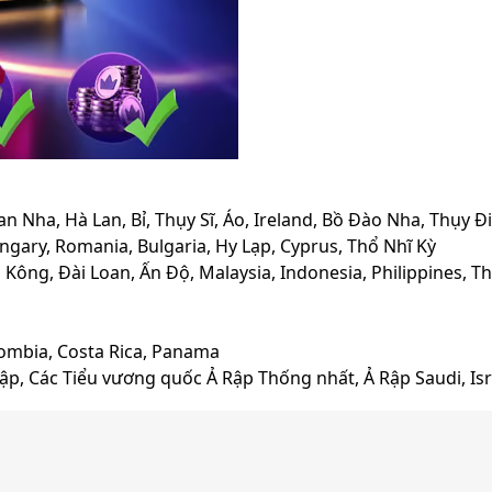
 Nha, Hà Lan, Bỉ, Thụy Sĩ, Áo, Ireland, Bồ Đào Nha, Thụy Đ
gary, Romania, Bulgaria, Hy Lạp, Cyprus, Thổ Nhĩ Kỳ
ng, Đài Loan, Ấn Độ, Malaysia, Indonesia, Philippines, Th
olombia, Costa Rica, Panama
ập, Các Tiểu vương quốc Ả Rập Thống nhất, Ả Rập Saudi, Isr