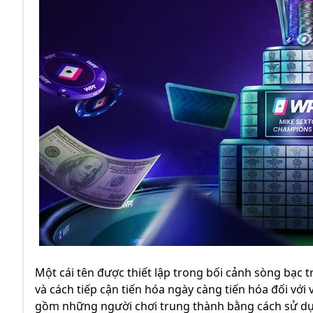
Một cái tên được thiết lập trong bối cảnh sòng bạc 
và cách tiếp cận tiến hóa ngày càng tiến hóa đối vớ
gồm những người chơi trung thành bằng cách sử dụn