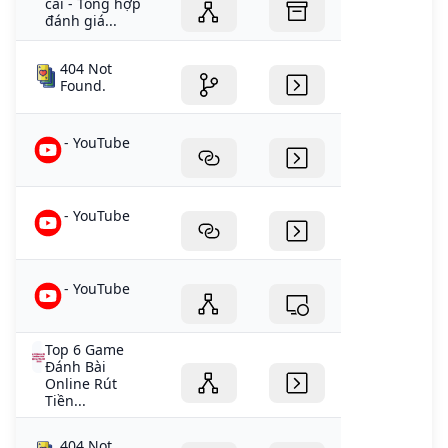
cái - Tổng hợp
đánh giá...
404 Not
Found.
- YouTube
- YouTube
- YouTube
Top 6 Game
Đánh Bài
Online Rút
Tiền...
404 Not