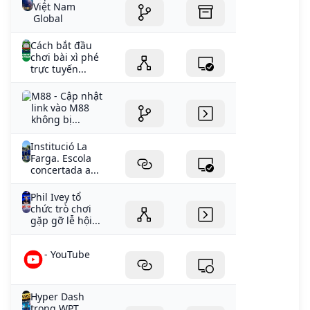
Việt Nam
Global
Cách bắt đầu
chơi bài xì phé
trực tuyến...
M88 - Cập nhật
link vào M88
không bị...
Institució La
Farga. Escola
concertada a...
Phil Ivey tổ
chức trò chơi
gặp gỡ lễ hội...
- YouTube
Hyper Dash
trong WPT