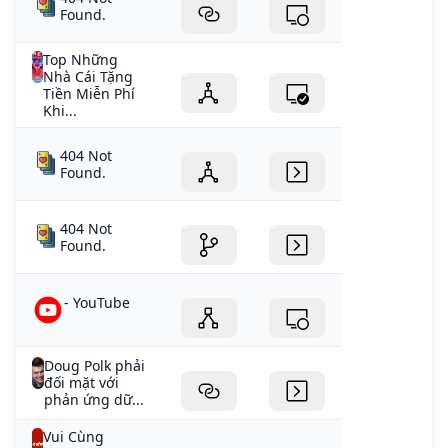
Found.
Top Những
Nhà Cái Tặng
Tiền Miễn Phí
Khi...
404 Not
Found.
404 Not
Found.
- YouTube
Doug Polk phải
đối mặt với
phản ứng dữ...
Vui Cùng