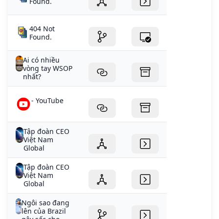
Found.
404 Not
Found.
Ai có nhiều
vòng tay WSOP
nhất?
- YouTube
Tập đoàn CEO
Việt Nam
Global
Tập đoàn CEO
Việt Nam
Global
Ngôi sao đang
lên của Brazil