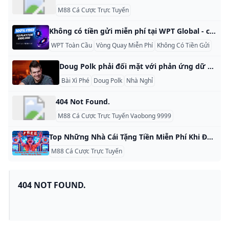
Cuộc thi Discord nóng lên: Hãy tham gia hành động!
Top 6 Game Đánh Bài Online Rút Tiền Mặt Uy Tín Nhất 
M88 Cá Cược Trực Tuyến
Những quốc gia nào có thể chơi WPTGlobal vào năm 202
Điều khoản tiền thưởng toàn cầu của WPT: Tiền mặt được
Không có tiền gửi miễn phí tại WPT Global - chơi mà khôn
WPT Australia Returns: Thời điểm quan trọng của poker t
Bienvenue sur le site du CAR-SPAW-RAC
Bạn có thể chơi WPT Global ở đâu? Các quốc gia được hỗ 
Đánh Giá Nhà Cái M88 - Esporte Completo
m88 cá cược trực tuyến
Nguồn gốc của cái tên Roulette là gì?
Không có tiền gửi miễn phí tại WPT Global - chơi mà không chi tiêu Không có tiền thưởng tiền gửi là một phát hiện hiếm khi nói đến sòng bạc trực tuyến - nhưng WPT Global chỉ là một trong số các sòng bạc trực tuyến hạn chế nơi bạn có thể nhận được chúng. Looking để chơi ở các trò chơi khe tốt nhất mà không có cam kết tiền tệ liên quan? Đây là cách bạn có thể nhận được các spins máy đánh bạc miễn phí, không cần đặt cọc.
404 Not Found.
- YouTube
- YouTube
Institució Igualada. Escola concertada de 0 a 18 anys a Jo
Một số vụ bê bối và tranh cãi nổi tiếng về roulette trong s
WPT Toàn Cầu
Vòng Quay Miễn Phí
Không Có Tiền Gửi
Cách bắt đầu chơi bài xì phé trực tuyến vào năm 2025: 
Cảnh báo từ hệ thống
404 Not Found.
Chơi Tiến Lên Miền Nam Offline: Hướng Dẫn Tải Game và
M88 - Nhà Cái Cá Cược Trực Tuyến Uy Tín Hàng Đầu Châu
WPT Global tổ chức sự kiện ở những quốc gia và khu vực
m88 casino
11 ứng dụng và trò chơi poker hay nhất dành cho Androi
Sử dụng mã tiền thưởng WPT777 để yêu cầu ưu đãi đặc bi
Doug Polk phải đối mặt với phản ứng dữ dội khi chơi trong các giải đấu của riêng mình tại The Lodge Doug Polk có nên từ bỏ việc chơi ở The Lodge không? Doug Polk gần đây đã hỏi những người theo dõi anh ấy trên X (trước đây là Twitter) rằng liệu việc anh ấy chơi trong các sự kiện tại phòng chơi bài của chính mình và có thể giành chiến thắng trong các giải đấu có phải là điều xấu hay không. Đáng ngạc nhiên là 29,5% số người được hỏi nghĩ như vậy.
Tương lai của trò chơi roulette là gì?
Sử dụng mã tiền thưởng WPT777 để yêu cầu ưu đãi đặc bi
Sự trở lại của Shevliakov giành giải thưởng hàng triệu 
Roulette đóng vai trò gì trong văn hóa đại chúng chẳng
Bài Xì Phé
Doug Polk
Nhà Nghỉ
404 Not Found.
- YouTube
Là poker trực tuyến được gian lận?
m88 casino
Radio Nagarik - The Most Comprehensive No. 1 Radio Sta
- YouTube
Fun88 Có Uy Tín Không? Sự Thật Về Nhà Cái Lâu Đời Châu
404 Not Found.
Default Website Page
Chơi Game Bài Tiến Lên Miền Nam Miễn Phí
WPT Global Million Hyper PKO Showdown: Chi tiết & Hướ
Chơi Game Bài Tiến Lên Miền Nam Miễn Phí
M88 Cá Cược Trực Tuyến Vaobong 9999
Doug Polk phải đối mặt với phản ứng dữ dội khi chơi tron
Là poker trực tuyến được gian lận?
Hướng dẫn đăng ký KU11 chơi cá cược online tại Kubet
m88 cá cược trực tuyến
m88 đăng nhập
M88 Cá Cược Thể Thao Trực Tuyến: Cách Đọc Kèo Và Quy
- YouTube
Tiền thưởng chào mừng sòng bạc trực tuyến không có ti
Top Những Nhà Cái Tặng Tiền Miễn Phí Khi Đăng Ký 2024 - Complete Sports Các nhà cái tặng tiền miễn phí từ 1xbet, BK8 và M88 nhận được tiền thưởng hấp dẫn khi đăng ký và trải nghiệm cá cược hàng đầu ngay hôm nay. Kristina Briggs0September 29, 2024 11:14 am Trong năm 2024, với sự bùng nổ của thị trường cá cược trực tuyến, nhiều nhà cái đã đưa ra các chương trình khuyến mãi hấp dẫn nhằm thu hút người chơi mới. Trong số đó, các chương trình tặng tiền miễn phí khi đăng ký tài khoản được coi là một trong những ưu đãi hấp dẫn nhất.
Bạn có thể chơi WPT Global ở đâu? Các quốc gia được hỗ 
- YouTube
Sự ra đời của sòng bạc trực tuyến đã tác động đến trò ch
Tập đoàn CEO Việt Nam Global
Giới Thiệu Casino Online BK8
Đánh Giá Nhà Cái M88 - Deporte completo
M88 Cá Cược Trực Tuyến
Đánh giá nhà cái - Tổng hợp đánh giá chất lượng nhà cái
- YouTube
Điều khoản tiền thưởng toàn cầu của WPT: Tiền mặt được
m88 đăng nhập
Frank Stepuchin dẫn đầu RRPO WPT Seminole 2024 sau n
m88 cá cược trực tuyến
m88
Cách tải xuống đăng ký và Master WPT Global: 2025 Guid
Điều khoản tiền thưởng toàn cầu của WPT: Tiền mặt được
Top 6 Game Đánh Bài Online Rút Tiền Mặt Uy Tín Nhất 
M88 Cá Cược Trực Tuyến: Tài Khoản Tiền Thưởng Và Quy 
M88 Casino: Cách Kiểm Tra Trò Chơi Casino Trực Tiếp Và
Lễ hội mùa xuân toàn cầu WPT: 7.000.000 đô la giải thư
Điều khoản tiền thưởng toàn cầu của WPT: Tiền mặt được
Sòng bạc toàn cầu WPT: Một cuộc phiêu lưu đầy thú vị
Nạp Tiền M88 Siêu Nhanh: Bí Kíp 5 Phút Vào Tài Khoản!
TP trong WPT poker là gì?
404 NOT FOUND.
Đối tác toàn cầu của WPT với Câu lạc bộ bài Poker & Sòng
404 Not Found.
WPT Global Cow Boy: Quan điểm của người chơi
Default Website Page
WPT Global Million Hyper PKO Showdown: Chi tiết & Hướ
Texas Holdem Flop có nghĩa là gì?
m88 cá cược trực tuyến
TP trong WPT poker là gì?
Nguồn gốc của cái tên Roulette là gì?
Ứng dụng sòng bạc trực tuyến hàng đầu năm 2025
- YouTube
WPT Global tổ chức sự kiện ở những quốc gia và khu vực
Bot Verification
- YouTube
Martin Tsvetanov giành chiến thắng trong sự kiện chính 
Cách đủ điều kiện tham gia các sự kiện trực tuyến của 
Sự ra đời của sòng bạc trực tuyến đã tác động đến trò ch
Chơi Tiến Lên Miền Nam Offline: Hướng Dẫn Tải Game và
Lịch thi WPT Châu Á Thái Bình Dương 2024-2025
Top 6 Game Đánh Bài Online Rút Tiền Mặt Uy Tín Nhất 
Một số vụ bê bối và tranh cãi nổi tiếng về roulette trong s
Bot Verification
Fun88 Có Uy Tín Không? Sự Thật Về Nhà Cái Lâu Đời Châu