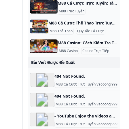
Trang Chủ - CÔNG TY TNHH MTV VÀNG BẠC ĐÁ 
Quảng cáo mới nhất của WPT Global: vé cho mộ
- YouTube
Lixi88 - Trải nghiệm sân chơi đẳng cấp với dịc
M88 Cá Cược Trực Tuyến: Tài Khoản Tiền Thưởng Và Quy Trình Rút M88 Cá Cược Trực Tuyến: Tài Khoản, Tiền Thưởng Và Quy Trình Rút M88 cá cược trực tuyến bao gồm nhiều sản phẩm có quy tắc khác nhau. Người dùng cần tách biệt quy tắc tài khoản, quy tắc từng trò chơi, điều kiện tiền thưởng và quy trình thanh toán. Một kết quả thắng được ghi nhận trong tài khoản không có nghĩa toàn bộ số dư có thể rút ngay.
Bienvenue sur le site du CAR-SPAW-RAC
Top 10 nhà cái uy tín nhất chuyên cá cược bón
Đối tác toàn cầu của WPT với Câu lạc bộ bài P
M88 Casino: Cách Kiểm Tra Trò Chơi Casino Tr
M88 Trực Tuyến
Điều Khoản Tài Khoản
404 Not Found.
Đánh Giá Nhà Cái M88 - Esporte Completo
Sự ra đời của sòng bạc trực tuyến đã tác động
404 Not Found.
m88 cá cược trực tuyến
m88 cá cược trực tuyến
Why M88 Cá Cược Trực Tuyến is the Ultimate
M88 Cá Cược Thể Thao Trực Tuyến: Cách Đọc Kèo Và Quy Tắc Thanh Toán M88 Cá Cược Thể Thao Trực Tuyến: Cách Đọc Kèo Và Quy Tắc Thanh Toán M88 cá cược thể thao trực tuyến cung cấp nhiều thị trường trước trận và trong trận. Mỗi lựa chọn có quy tắc thanh toán riêng, vì vậy người dùng cần kiểm tra môn thể thao, giải đấu, thời gian, loại kèo và điều kiện của vé trước khi xác nhận. Nguyên tắc an toàn: Không có kèo nào bảo đảm thắng.
m88 cá cược thể thao trực tuyến
WPT Global có ứng dụng di động không?
- YouTube
- YouTube
Site Maintenance
M88 Thể Thao
Quy Tắc Cá Cược
Cách Đọc K
Đánh giá về Everygame Poker: Hướng dẫn chơi
Fun88 có uy tín không? Sự thật cần biết ngay
m88 cá cược thể thao trực tuyến
Mẹo mới toàn cầu của WPT: Xem trước cá cược
M88 Casino: Cách Kiểm Tra Trò Chơi Casino Trực Tiếp Và Tiền Thưởng M88 Casino: Cách Kiểm Tra Trò Chơi, Casino Trực Tiếp Và Tiền Thưởng M88 Casino gồm nhiều nhóm trò chơi tự động và casino trực tiếp. Người dùng nên kiểm tra nhà cung cấp, luật, bảng trả thưởng, giá trị mỗi lượt và điều kiện tiền thưởng trước khi chơi. Đồ họa đẹp hoặc số lượng trò chơi lớn không chứng minh kết quả có lợi cho người chơi. Lưu ý: Casino là hoạt động có rủi ro mất tiền.
- YouTube
Hướng dẫn đăng ký KU11 chơi cá cược online t
Why M88 Cá Cược Trực Tuyến is the Ultimate
Đánh Giá Nhà Cái M88 - Deporte completo
404 Not Found.
Lixi88 - Trải nghiệm sân chơi đẳng cấp với dịc
- YouTube
- YouTube
M88 Casino
Casino Trực Tiếp
Kiểm Tra 
Top Những Nhà Cái Tặng Tiền Miễn Phí Khi Đă
Máy Chủ M88 Ở Đâu?
Top 5 nhà cái uy tín nhất hiện nay bạn không t
An cung Vũ Hoàng Thanh Tâm - An cung Hàn 
 Monte Carlo?
m88 cá cược trực tuyến
m88 đăng nhập
Bài Viết Được Đề Xuất
Tùy chọn thanh toán tại EVERYGAME Poker: Gi
Sử dụng đô la hộ chiếu toàn cầu WPT để vào cá
- YouTube
404 Not Found.
Top Những Nhà Cái Tặng Tiền Miễn Phí Khi Đă
Welcome for88
22bet – Trải Nghiệm Cá Cược Trực Tuyến Đẳng
404 Not Found.
Top Những Nhà Cái Tặng Tiền Miễn Phí Khi Đă
Giải vô địch tiền thưởng vàng: Cú sút hàng tu
Top 6 Game Đánh Bài Online Rút Tiền Mặt Uy T
m88 đăng nhập
Vui Cùng Dafabet – Khám Phá Thế Giới Cá Cư
404 Not Found.
Cách bắt đầu chơi bài xì phé trực tuyến vào 
404 Not Found.
- YouTube
Tương lai của trò chơi roulette là gì?
Nhà tài trợ Tiêu đề WPT Global Now cho Triton
Mẹo mới toàn cầu của WPT: Xem trước cá cược
Texas Holdem Flop có nghĩa là gì?
M88 Cá Cược Trực Tuyến Vaobong 9999
Tập đoàn CEO Việt Nam Global
Phil Ivey tổ chức trò chơi gặp gỡ lễ hội tại W
Giải vô địch WPT khơi dậy tinh thần của huyề
Sử dụng mã tiền thưởng WPT777 để yêu cầu ưu 
Những quốc gia nào có thể chơi WPTGlobal v
Fun88 có uy tín không? Sự thật cần biết ngay
404 Not Found.
Timothy Chung: Từ tiệc sinh nhật đến nhà vô 
Cory Zeidman nhận tội về kế hoạch gian lận cá
- YouTube
Sách hướng dẫn giải đấu WPT Playground 202
Top Những Nhà Cái Tặng Tiền Miễn Phí Khi Đă
KeoNhaCai 🎖️ Tỷ lệ kèo nhà cái trực tiếp Kèo
404 Not Found.
404 Not Found.
404 Not Found.
Top 5 sòng bạc trực tuyến năm 2025: chơi ở đâ
Luật Chơi Poker Online tại DA88
M88 Casino: Cách Kiểm Tra Trò Chơi Casino Tr
M88 Cá Cược Trực Tuyến Vaobong 9999
WPT Global vs GGPoker: Bạn nên chọn nền tả
một xu
Frank Stepuchin dẫn đầu RRPO WPT Seminole 
Hướng Dẫn Chi Tiết Về Fun88 Đăng Nhập
Top 10 nhà cái uy tín nhất chuyên cá cược bón
- YouTube
- YouTube
Phần thưởng chào mừng mới của WPT Global: 
- YouTube Enjoy the videos and music you love, upload original content, and share it all with friends, family, and the world on YouTube.
Hướng dẫn rút tiền toàn cầu của WPT: Tiền mặ
Ai có nhiều vòng tay WSOP nhất?
Sòng bạc toàn cầu WPT: Một cuộc phiêu lưu đầ
M88 Cá Cược Trực Tuyến Vaobong 9999