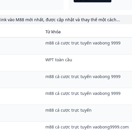
ink vào M88 mới nhất, được cập nhật và thay thế một cách...
Từ khóa
m88 cá cược trực tuyến vaobong 9999
 suốt lịch sử là gì?
WPT toàn cầu
n lược cho năm 2025
m88 cá cược trực tuyến vaobong 9999
m88 cá cược trực tuyến vaobong 9999
udio
m88 cá cược trực tuyến
24 - Complete Sports
 miễn phí
m88 cá cược trực tuyến vaobong9999.com
24 - Complete Sports