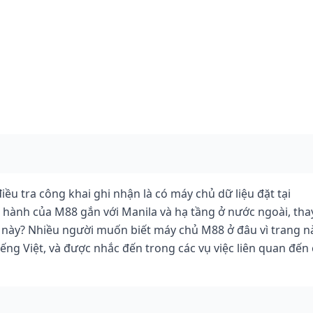
2024 - Complete Sports
24 - Complete Sports
uy Tắc Thanh Toán
25: Hướng dẫn dành cho người mới bắt đầu
 nhanh chóng và dễ dàng
ÀI GÒN - SJC
y Trình Rút
ính Eureka phá kỷ lục tại EPT Praha
24 - Complete Sports
2024 - Complete Sports
n hôm nay
lớn người chơi poker không được bỏ lỡ nó!
⭐️ 2024
ất 2024 - Complete Sports
 được thực hiện đơn giản
ker tiền thật Úc đã đến
el Vallés
 Station of Nepal - Breaking News Latest Politics World E
 nay
 2025 qua các vệ tinh toàn cầu WPT
ều tra công khai ghi nhận là có máy chủ dữ liệu đặt tại
oulette của Mỹ?
iệu euro! Làm thế nào một cú sốc nghiệp dư mọi người ở Ept
n hành của M88 gắn với Manila và hạ tầng ở nước ngoài, thay
ÀI GÒN - SJC
ng Playground! by Dang Nhap M88 Medium
ều này? Nhiều người muốn biết máy chủ M88 ở đâu vì trang n
 động poker nhanh chóng ly kỳ!
không chi tiêu
của WPT vào năm 2025
ếng Việt, và được nhắc đến trong các vụ việc liên quan đến 
iệu euro! Làm thế nào một cú sốc nghiệp dư mọi người ở Ept
 cái
WPT Prime UK
ặc biệt của bạn tại WPT Global
ng suốt lịch sử là gì?