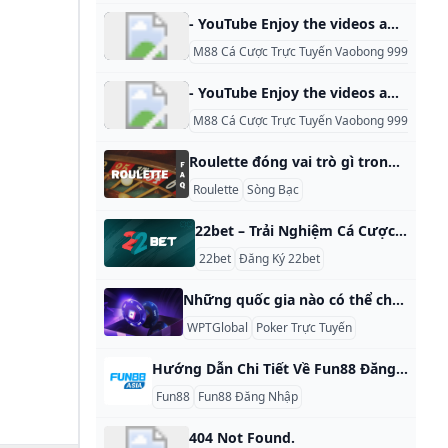
WPT Global tổ chức sự kiện ở những quốc gia 
Cuộc thi Discord nóng lên: Hãy tham gia hành
Chính sách bảo mật
m88
WSOP USA Top 8 Câu hỏi thường gặp
- YouTube Enjoy the videos and music you love, upload original content, and share it all with friends, family, and the world on YouTube.
m88 cá cược trực tuyến
404 Not Found.
Sự ra đời của sòng bạc trực tuyến đã tác động
404 Not Found.
M88 Cá Cược Trực Tuyến Vaobong 9999
James Obst giành chức vô địch WPT Australia 
m88 casino
Giải vô địch WPT khơi dậy tinh thần của huyề
- YouTube Enjoy the videos and music you love, upload original content, and share it all with friends, family, and the world on YouTube.
WPT Global có ứng dụng di động không?
WPT Global tổ chức sự kiện ở những quốc gia 
M88 - Nhà cái cá cược trực tuyến uy tín hàng 
M88 - Nhà Cái Cá Cược Trực Tuyến Uy Tín Hàn
Giải vô địch thế giới WPT 2024 khai mạc tại Wy
Chơi Tiến Lên Miền Nam Offline: Hướng Dẫn T
M88 Cá Cược Trực Tuyến Vaobong 9999
Chơi bài xì phé trực tuyến trên Android: Hướ
Top 10 nhà cái uy tín nhất chuyên cá cược bón
Giải vô địch WPT Prime trở lại với Jereld Sam S
m88 đăng nhập
Roulette đóng vai trò gì trong văn hóa đại chúng chẳng hạn như phim ảnh và văn học? Roulette đóng vai trò gì trong văn hóa đại chúng, chẳng hạn như phim ảnh và văn học? Roulette đã đóng một vai trò quan trọng trong văn hóa đại chúng, xuất hiện trong nhiều bộ phim, sách và các hình thức truyền thông khác. Trong phim ảnh, Roulette thường xuất hiện như biểu tượng của sự hào nhoáng, sang trọng và mạo hiểm. Một trong những ví dụ nổi tiếng nhất là bộ phim kinh điển “Casablanca,” trong đó trò chơi được giới thiệu nổi bật trong một số cảnh.
404 Not Found.
WPT Global ¥ 110 CN ¥ triệu Chủ nhật Hyper
- YouTube
Radio Nagarik - The Most Comprehensive No. 1
Roulette
Sòng Bạc
Văn Hóa Đại Chúng
- YouTube
Why M88 Cá Cược Trực Tuyến is the Ultimate
KeoNhaCai 🎖️ Tỷ lệ kèo nhà cái trực tiếp Kèo
Quy tắc mới cho Thiên đường WSOP: Thiết bị đi
404 Not Found.
Chính Sách Bảo Mật Của M88 – Đảm Bảo An To
Quảng cáo mới nhất của WPT Global: vé cho mộ
m88 cá cược trực tuyến
Hướng dẫn rút tiền toàn cầu của WPT: Tiền mặ
22bet – Trải Nghiệm Cá Cược Trực Tuyến Đẳng Cấp 22bet là một nền tảng cá cược trực tuyến uy tín, được rất nhiều người chơi tại Việt Nam tin tưởng và lựa chọn. Với giao diện thân thiện, dịch vụ đa dạng và các chương trình khuyến mãi hấp dẫn, 22bet đã trở thành điểm đến lý tưởng cho những ai yêu thích cá cược thể thao, casino và các trò chơi trực tuyến. 1. Giới Thiệu Về 22bet 22bet được thành lập từ năm 2017 và đã nhanh chóng trở thành một trong những nhà cái hàng đầu trong ngành công nghiệp cá cược trực tuyến.
Paulius Plausinaitis thắng GGMmillion$ SHR vớ
404 Not Found.
Top 6 Game Đánh Bài Online Rút Tiền Mặt Uy T
Tiền thưởng chào mừng sòng bạc trực tuyến k
Fun88 Có Uy Tín Không? Sự Thật Về Nhà Cái Lâ
22bet
Đăng Ký 22bet
Nạp Tiền 22bet
- YouTube
404 Not Found.
404 Not Found.
Cách giành chiến thắng tại trực tuyến Blackja
Bạch thủ lô kép hôm nay – Soi cầu cặp lô kép 
Top Những Nhà Cái Tặng Tiền Miễn Phí Khi Đă
m88 cá cược thể thao trực tuyến
Top 5 Nhà Cái Uy Tín Nhất Việt Nam 2024
Tùy chọn thanh toán tại EVERYGAME Poker: Gi
Những quốc gia nào có thể chơi WPTGlobal vào năm 2024? WPTGlobal là gì? WPTGlobal là nền tảng poker trực tuyến do World Poker Tour vận hành, mang đến cho người chơi cơ hội cạnh tranh để giành các giải thưởng lớn, bao gồm cả danh hiệu World Poker Tour. Ra mắt vào năm 2022, trang web đã nhanh chóng trở thành điểm đến phổ biến của người chơi poker trực tuyến. Các quốc gia có thể chơi WPTGlobal vào năm 2024 1.
Texas Holdem Flop có nghĩa là gì?
- YouTube
- YouTube
Roulette đóng vai trò gì trong văn hóa đại c
WPTGlobal
Poker Trực Tuyến
Nền Tảng Poker
- YouTube
Default Website Page
404 Not Found.
m88 đăng nhập
WPT Global Million Hyper PKO Showdown: Chi 
Đánh giá nhà cái - Tổng hợp đánh giá chất lượ
Tiêu đề EPT củng cố danh tiếng của Stephen 
Hướng Dẫn Chi Tiết Về Fun88 Đăng Nhập Fun88 là một trong những casino trực tuyến hàng đầu tại Việt Nam, được biết đến với giao diện thân thiện, dịch vụ uy tín và nhiều trò chơi đa dạng. Trong bài viết này, chúng tôi sẽ hướng dẫn bạn cách đăng ký tài khoản, nạp tiền, đặt cược và trải nghiệm các trò chơi thú vị tại Fun88. 1. Fun88 Là Gì? Fun88 là một nền tảng casino trực tuyến được nhiều người chơi tại Việt Nam yêu thích.
Đánh giá nhà cái - Tổng hợp đánh giá chất lượ
404 Not Found.
Bạn có thể chơi WPT Global ở đâu? Các quốc gi
Những quốc gia nào bị hạn chế trên WPT Glob
Fun88
Fun88 Đăng Nhập
Cách Đăng Ký Fun88
Sòng bạc trực tuyến đáng tin cậy nhất: WPT Gl
Default Website Page
WPT Global từ Chủ nhật Hyper PKO Showdown
m88 cá cược trực tuyến
m88 cá cược thể thao trực tuyến
Bạn có biết trò chơi poker trực tuyến WPTGO
Mẹo mới toàn cầu của WPT: Xem trước cá cược
Mẹo mới toàn cầu của WPT: Xem trước cá cược
404 Not Found.
Trò chơi roulette lần đầu tiên được chơi ở đâu 