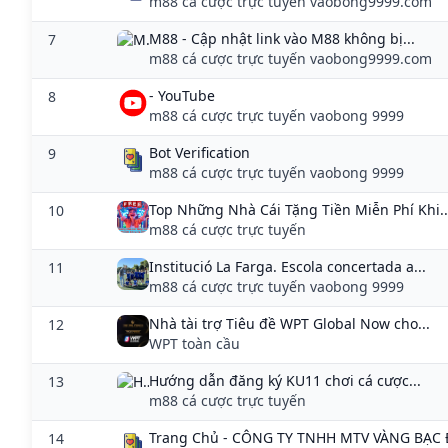
m88 cá cược trực tuyến vaobong9999.com
- YouTube
WPT Global: Sự lựa chọn hàng đầu cho người chơi pok
M88 - Cập nhật link vào M88 không bị...
7
m88 cá cược trực tuyến vaobong9999.com
- YouTube
- YouTube
- YouTube
8
Một người phụ nữ hướng dẫn lựa chọn đồ chơi tình d
m88 cá cược trực tuyến vaobong 9999
Fun88 Có Uy Tín Không? Sự Thật Về Nhà Cái Lâu Đời Ch
Bot Verification
9
WPT Global có ứng dụng di động không?
m88 cá cược trực tuyến vaobong 9999
Top Những Nhà Cái Tặng Tiền Miễn Phí Khi..
10
m88 cá cược trực tuyến
Institució La Farga. Escola concertada a...
11
m88 cá cược trực tuyến vaobong 9999
Nhà tài trợ Tiêu đề WPT Global Now cho...
12
WPT toàn cầu
Hướng dẫn đăng ký KU11 chơi cá cược...
13
m88 cá cược trực tuyến
Trang Chủ - CÔNG TY TNHH MTV VÀNG BẠC Đ
14