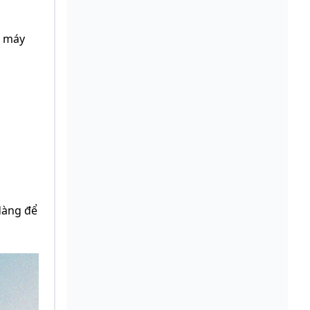
Hyper Dash trong WPT Global là gì? Đi sâu và
404 Not Found.
Sự ra đời của sòng bạc trực tuyến đã tác động
Không có tiền gửi miễn phí tại WPT Global - ch
Top 6 Game Đánh Bài Online Rút Tiền Mặt Uy T
Top 6 Game Đánh Bài Online Rút Tiền Mặt Uy T
Frank Stepuchin dẫn đầu RRPO WPT Seminole 
Những quốc gia nào bị hạn chế trên WPT Glob
404 Not Found.
Các giải đấu poker trực tuyến hàng đầu để xe
404 Not Found.
t máy
Mục tiêu lý tưởng mới đổi mới giải trí cùng tr
Congopage - Congopage.com est un portail d’in
M88 Là Gì? Cách Kiểm Tra Thương Hiệu Tài Kh
Account Suspended
Cory Zeidman nhận tội về kế hoạch gian lận cá
Lịch trình giải đấu toàn cầu WPT 2025
- YouTube
Ai đã phát minh ra trò chơi roulette?
Hyper Dash trong WPT Global là gì? Đi sâu và
404 Not Found.
Top 5 Nhà Cái Uy Tín Nhất Việt Nam 2024
James Obst giành chức vô địch WPT Australia 
- YouTube
Bienvenue sur le site du CAR-SPAW-RAC
Vincent Meli tăng lên 100.000 với K♣️ J♣️ Francoi
Sự ra đời của sòng bạc trực tuyến đã tác động
Lixi88 - Trải nghiệm sân chơi đẳng cấp với dịc
Rake Chase là gì?
Trang Chủ - CÔNG TY TNHH MTV VÀNG BẠC ĐÁ 
Quy tắc mới cho Thiên đường WSOP: Thiết bị đi
- YouTube
- YouTube
WPT Global tổ chức sự kiện ở những quốc gia 
 dàng để