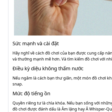
Sức mạnh và cài đặt
Hãy nghĩ về cách đồ chơi của bạn được cung cấp năn
và thường mạnh mẽ hơn. Và tìm kiếm đồ chơi với nhi
Điều kỳ diệu không thấm nước
Nếu ngâm là cách bạn thư giãn, một món đồ chơi khô
snap.
Mức độ tiếng ồn
Quyền riêng tư là chìa khóa. Nếu bạn sống với nh
đồ chơi được đánh dấu là Âm lặng hay Â Whisper-Qu