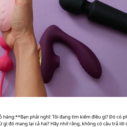
 hàng:**Bạn phải nghĩ: Tôi đang tìm kiếm điều gì? Đó có ph
hứ gì đó mang lại cả hai? Hãy nhớ rằng, không có câu trả lời