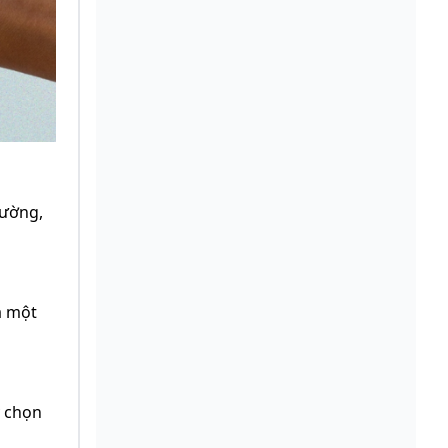
rường,
à một
y chọn