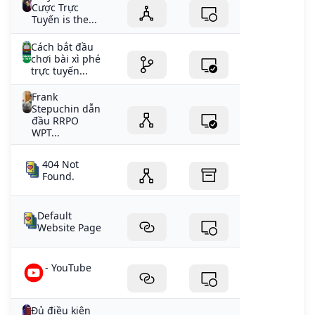
Cược Trực
Tuyến is the...
Cách bắt đầu
chơi bài xì phé
trực tuyến...
Frank
Stepuchin dẫn
đầu RRPO
WPT...
404 Not
Found.
Default
Website Page
- YouTube
Đủ điều kiện