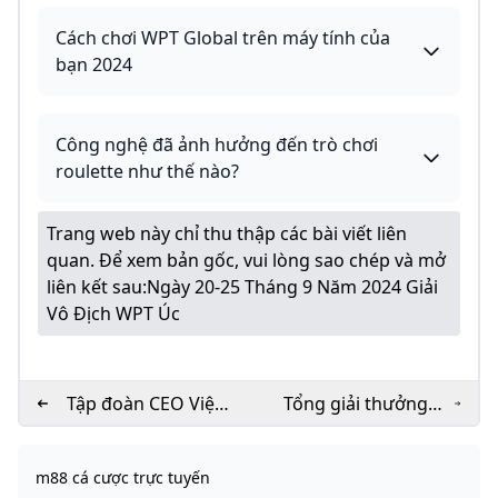
Cách chơi WPT Global trên máy tính của
bạn 2024
Công nghệ đã ảnh hưởng đến trò chơi
roulette như thế nào?
m88 casino
Trang web này chỉ thu thập các bài viết liên
An cung Vũ Hoàng Thanh Tâm - An cung Hàn Quốc nh
quan. Để xem bản gốc, vui lòng sao chép và mở
Keonhacai - Tỷ lệ kèo nhà cái kèo bóng đá trực tuyến 
liên kết sau:
Ngày 20-25 Tháng 9 Năm 2024 Giải
Nguồn gốc của cái tên Roulette là gì?
Vô Địch WPT Úc
Đánh Giá Nhà Cái M88 - Deporte completo
Trò chơi roulette lần đầu tiên được chơi ở đâu và khi n
m88 casino
M88 Là Gì? Cách Kiểm Tra Thương Hiệu Tài Khoản Và 
Tập đoàn CEO Việt Nam Global
Top 5 sòng bạc trực tuyến năm 2025: chơi ở đâu và già
An cung Vũ Hoàng Thanh Tâm - An cung Hàn Quốc nh
Tập đoàn CEO Việt
Tổng giải thưởng
Các giải đấu hàng ngày từ WPT Global
Ngôi sao đang lên của Brazil gây sốc cho tất cả mọi n
Nam Global
của WPT Prime Đài
Frank Stepuchin dẫn đầu RRPO WPT Seminole 2024 sau
404 Not Found.
Loan là bao nhiêu
m88 đăng nhập
m88 cá cược trực tuyến
Quy tắc mới cho Thiên đường WSOP: Thiết bị điện tử và
404 Not Found.
Sự ra đời của sòng bạc trực tuyến đã tác động đến trò ch