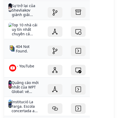
Sự trở lại của
Shevliakov
giành giải...
Top 10 nhà cái
uy tín nhất
chuyên cá...
404 Not
Found.
- YouTube
Quảng cáo mới
nhất của WPT
Global: vé...
Institució La
Farga. Escola
concertada a...