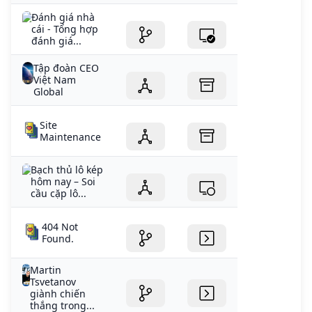
Đánh giá nhà
cái - Tổng hợp
đánh giá...
Tập đoàn CEO
Việt Nam
Global
Site
Maintenance
Bạch thủ lô kép
hôm nay – Soi
cầu cặp lô...
404 Not
Found.
Martin
Tsvetanov
giành chiến
thắng trong...