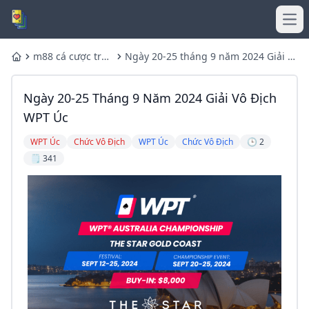
Ope
m88 cá cược trực
Ngày 20-25 tháng 9 năm 2024 Giải vô
Home
tuyến
địch WPT Úc
m88
m88
Ngày 20-25 Tháng 9 Năm 2024 Giải Vô Địch
Giải vô địch WPT khơi dậy tinh thần của huyền thoại Poker
- YouTube
Lịch trình giải đấu toàn cầu WPT 2025
Fun88 có uy tín không? Sự thật cần biết ngay
WPT Úc
Bạn không thể tải xuống và chơi WPT Poker Global ở các qu
KeoNhaCai 🎖️ Tỷ lệ kèo nhà cái trực tiếp Kèo bóng đá hôm
WPT Úc
Chức Vô Địch
WPT Úc
Chức Vô Địch
🕒 2
Hướng dẫn rút tiền toàn cầu của WPT: Tiền mặt được thực 
Soi cầu 3 càng miền Bắc - Rồng bạch kim chốt 3 càng VIP 
🗒️ 341
Cách tải xuống đăng ký và Master WPT Global: 2025 Guide 
Top 6 Game Đánh Bài Online Rút Tiền Mặt Uy Tín Nhất 20
Sử dụng đô la hộ chiếu toàn cầu WPT để vào các sự kiện cổ
WPT Australia Returns: Thời điểm quan trọng của poker tiề
404 Not Found.
11 ứng dụng và trò chơi poker hay nhất dành cho Android
Bienvenue sur le site du CAR-SPAW-RAC
- YouTube
Nhà tài trợ Tiêu đề WPT Global Now cho Triton Poker Super 
- YouTube
404 Not Found.
Tôi có thể chơi GGPoker ở Mỹ không?
m88 cá cược trực tuyến
m88 đăng nhập
Không có tiền gửi miễn phí tại WPT Global - chơi mà không 
Đủ điều kiện tham quan Red Dragon Poker Tour Jeju 2025 q
Vincent Meli tăng lên 100.000 với K♣️ J♣️ Francois Tosques Call
Sòng bạc trực tuyến đáng tin cậy nhất: WPT Global