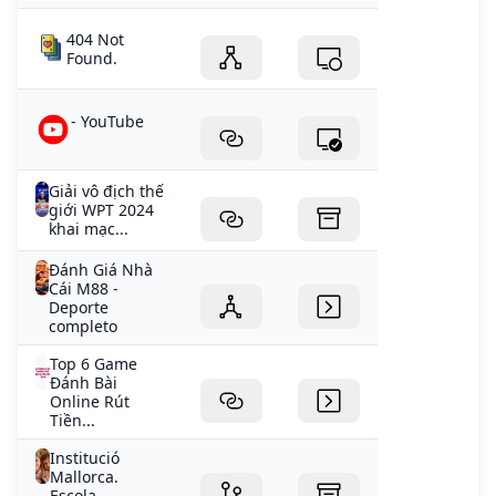
404 Not
Found.
- YouTube
Giải vô địch thế
giới WPT 2024
khai mạc...
Đánh Giá Nhà
Cái M88 -
Deporte
completo
Top 6 Game
Đánh Bài
Online Rút
Tiền...
Institució
Mallorca.
Escola