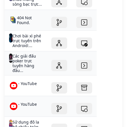
sòng bạc trực...
404 Not
Found.
Chơi bài xì phé
trực tuyến trên
Android:...
Các giải đấu
poker trực
tuyến hàng
đầu...
- YouTube
- YouTube
Sử dụng đô la
hộ chiếu toàn