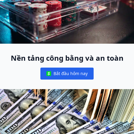
Nền tảng công bằng và an toàn
m88 đăng nhập
Cuộc thi Discord nóng lên: Hãy tham gia hành động!
Bắt đầu hôm nay
Notifications
404 Not Found.
Không có tiền gửi miễn phí tại WPT Global - chơi mà kh
m88 cá cược thể thao trực tuyến
m88 cá cược thể thao trực tuyến
m88 cá cược trực tuyến
m88 cá cược thể thao trực tuyến
m88 đăng nhập
m88
Cách đủ điều kiện tham gia các sự kiện trực tuyến củ
Điều khoản tiền thưởng toàn cầu của WPT: Tiền mặt được t
Chính Sách Bảo Mật Của M88 – Đảm Bảo An Toàn Tuyệt Đối
M88 Cá Cược Thể Thao Trực Tuyến: Cách Đọc Kèo Và Quy T
Trò chơi roulette lần đầu tiên được chơi ở đâu và khi nào?
Tương lai của trò chơi roulette là gì?
Soi cầu 3 càng miền Bắc - Rồng bạch kim chốt 3 càng VIP 
404 Not Found.
Ứng dụng sòng bạc trực tuyến hàng đầu năm 2025
- YouTube
Cách giành chiến thắng tại trực tuyến Blackjack: Chiến lượ
Sử dụng đô la hộ chiếu toàn cầu WPT để vào các sự kiện cổ
- YouTube
Bạn có biết trò chơi poker trực tuyến WPTGO
Casino online - Thế giới cá cược trực tuyến đẳng cấp
- YouTube
404 Not Found.
Các quy tắc và lựa chọn cá cược ban đầu cho roulette là gì?
WPT Global ¥ 110 CN ¥ triệu Chủ nhật Hyper PKO Showdo
Top Những Nhà Cái Tặng Tiền Miễn Phí Khi Đăng Ký 2024 -
Bot Verification
Giới Thiệu Casino Online BK8
Martin Tsvetanov giành chiến thắng trong sự kiện chính Eu
404 Not Found.
11 ứng dụng và trò chơi poker hay nhất dành cho Android
KeoNhaCai 🎖️ Tỷ lệ kèo nhà cái trực tiếp Kèo bóng đá hôm
Sự trở lại của Shevliakov giành giải thưởng hàng triệu eu
Mục tiêu lý tưởng mới đổi mới giải trí cùng trang thể thao
Bạn có biết trò chơi poker trực tuyến WPTGO
WSOP USA Top 8 Câu hỏi thường gặp
- YouTube
Quy tắc mới cho Thiên đường WSOP: Thiết bị điện tử và Hỗ 
An cung Vũ Hoàng Thanh Tâm - An cung Hàn Quốc nhập k
Đủ điều kiện tham quan Red Dragon Poker Tour Jeju 2025 q
- YouTube
Tiền thưởng chào mừng sòng bạc trực tuyến không có 