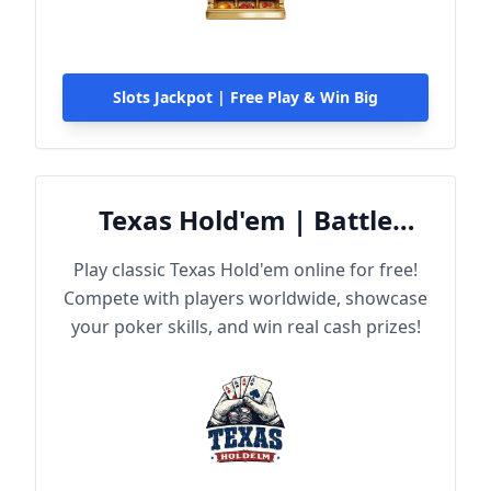
Slots Jackpot | Free Play & Win Big
Texas Hold'em | Battle
Online
Play classic Texas Hold'em online for free!
Compete with players worldwide, showcase
your poker skills, and win real cash prizes!