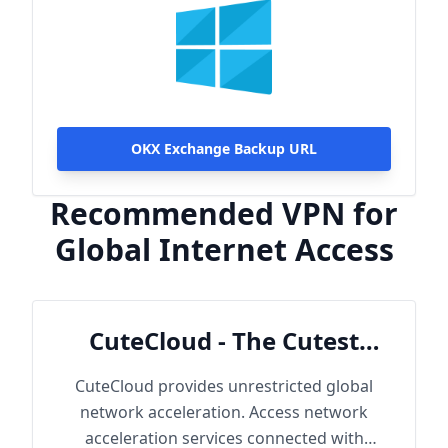
OKX Exchange Backup URL
Recommended VPN for
Global Internet Access
CuteCloud - The Cutest
Cloud
CuteCloud provides unrestricted global
network acceleration. Access network
acceleration services connected with