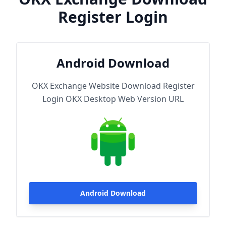
Register Login
Android Download
OKX Exchange Website Download Register
Login OKX Desktop Web Version URL
Android Download