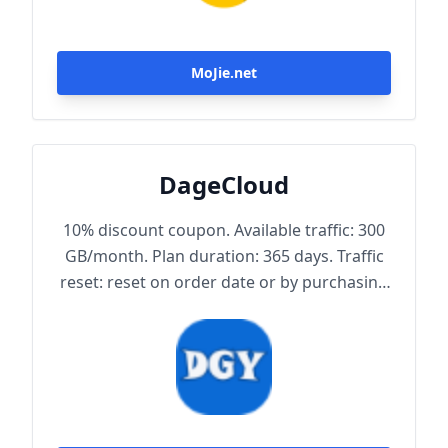
MoJie.net
DageCloud
10% discount coupon. Available traffic: 300
GB/month. Plan duration: 365 days. Traffic
reset: reset on order date or by purchasing
traffic package. Maximum achievable
bandwidth: 1000 Mbps. Node protocol:
Trojan.