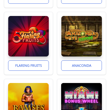
FLARING FRUITS
ANACONDA