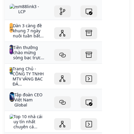
Giải vô địch tiền thưởng vàng: Cú sút hàng tuần của bạn
m88link3 -
Cách tải xuống WPTGO và bắt đầu
LCP
WPT Global Million Hyper PKO Showdown: Chi tiết & Hướ
- YouTube
Dàn 3 càng đề
404 Not Found.
khung 7 ngày
nuôi tuần bất...
Top 6 Game Đánh Bài Online Rút Tiền Mặt Uy Tín Nhất 
Welcome for88
Tiền thưởng
m88 casino
chào mừng
sòng bạc trực...
Tôi có thể chơi GGPoker ở Mỹ không?
404 Not Found.
Trang Chủ -
Ai có nhiều vòng tay WSOP nhất?
CÔNG TY TNHH
MTV VÀNG BẠC
Tiêu đề EPT củng cố danh tiếng của Stephen Song như 
ĐÁ...
Sử dụng mã tiền thưởng WPT777 để yêu cầu ưu đãi đặc bi
Bạn có thể chơi WPT Global ở đâu? Các quốc gia được hỗ 
Tập đoàn CEO
Việt Nam
Lịch trình giải đấu toàn cầu WPT 2025
Global
Cafayate Holiday
Top 5 Nhà Cái Uy Tín Nhất Việt Nam 2024
Top 10 nhà cái
uy tín nhất
Cách giành chiến thắng tại các vị trí trực tuyến vào năm 
chuyên cá...