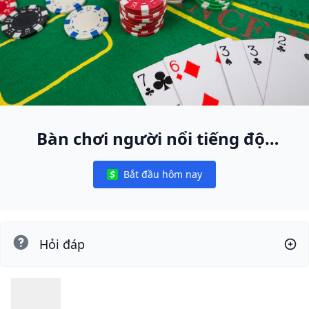
Bàn chơi người nổi tiếng độc
nhất
m88 casino
404 Not Found.
Bắt đầu hôm nay
Notifications
Hướng Dẫn Chi Tiết Về Fun88 Đăng Nhập
Điều khoản tiền thưởng toàn cầu của WPT: Tiền mặt đư
m88 cá cược trực tuyến
m88
m88 cá cược thể thao trực tuyến
WPT Australia Returns: Thời điểm quan trọng của poker
Top 5 Nhà Cái Uy Tín Nhất Việt Nam 2024
- YouTube
Casino online - Thế giới cá cược trực tuyến đẳng cấp
Công nghệ đã ảnh hưởng đến trò chơi roulette như th
Hỏi đáp
Keonhacai - Tỷ lệ kèo nhà cái kèo bóng đá trực tuyến hôm 
Đánh Giá Nhà Cái M88 - Deporte completo
Fun88 Có Uy Tín Không? Sự Thật Về Nhà Cái Lâu Đời Châu Á
Lịch thi WPT Châu Á Thái Bình Dương 2024-2025
Default Website Page
- YouTube
Top 6 Game Đánh Bài Online Rút Tiền Mặt Uy Tín Nhất 20
Institució La Farga. Escola concertada a Sant Cugat del 
M88 Casino: Cách Kiểm Tra Trò Chơi Casino Trực Tiếp Và T
404 Not Found.
- YouTube
m88
- YouTube
Điều khoản tiền thưởng toàn cầu của WPT: Tiền mặt được t
Top 6 Game Đánh Bài Online Rút Tiền Mặt Uy Tín Nhất 20
Top 6 Game Đánh Bài Online Rút Tiền Mặt Uy Tín Nhất 20
Hướng Dẫn Chi Tiết Về Fun88 Đăng Nhập
Sòng bạc trực tuyến đáng tin cậy nhất: WPT Global