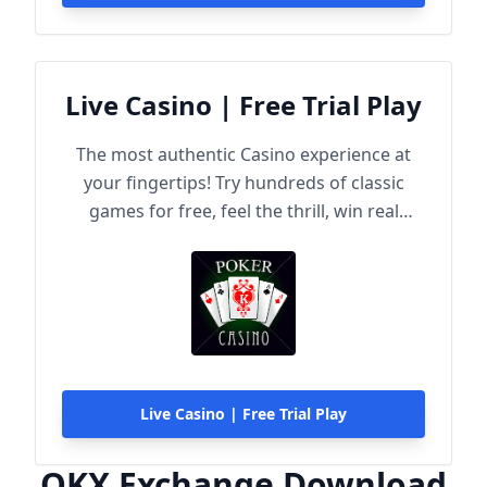
Live Casino | Free Trial Play
The most authentic Casino experience at
your fingertips! Try hundreds of classic
games for free, feel the thrill, win real
rewards!
Live Casino | Free Trial Play
OKX Exchange Download