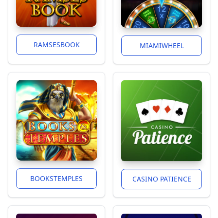
RAMSESBOOK
MIAMIWHEEL
BOOKSTEMPLES
CASINO PATIENCE