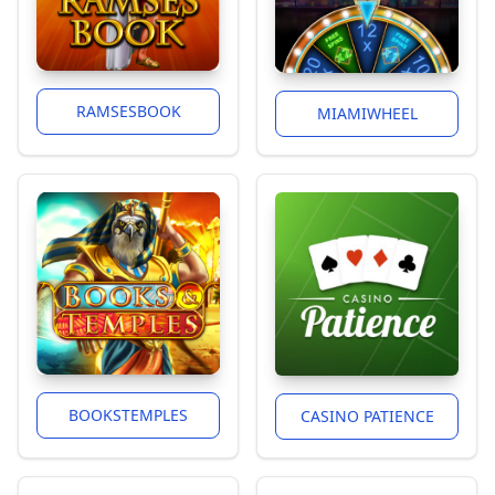
RAMSESBOOK
MIAMIWHEEL
BOOKSTEMPLES
CASINO PATIENCE