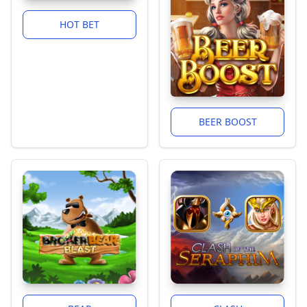
m88 casino
m88link3 - LCP
Lịch trình giải đấu toàn cầu WPT 2025
Hướng dẫn rút tiền toàn cầu của WPT: Tiền mặt được thự
Đối tác toàn cầu của WPT với Câu lạc bộ bài Poker & Sòng
Cách bắt đầu chơi bài xì phé trực tuyến vào năm 2025: 
Tiêu đề EPT củng cố danh tiếng của Stephen Song như 
Chính Sách Bảo Mật Của M88 – Đảm Bảo An Toàn Tuyệt Đ
Những quốc gia nào bị hạn chế trên WPT Global?
An cung Vũ Hoàng Thanh Tâm - An cung Hàn Quốc nhập
Kèo Bóng Đá Châu Âu: Hướng Dẫn Chi Tiết và Cách Đọc 
- YouTube
Doug Polk phải đối mặt với phản ứng dữ dội khi chơi tron
Top 6 Game Đánh Bài Online Rút Tiền Mặt Uy Tín Nhất 
Nạp Tiền M88 Siêu Nhanh: Bí Kíp 5 Phút Vào Tài Khoản!
Giải vô địch WPT Prime trở lại với Jereld Sam Shining
Bienvenue sur le site du CAR-SPAW-RAC
Mục tiêu lý tưởng mới đổi mới giải trí cùng trang thể th
- YouTube
WPT Global vs GGPoker: Bạn nên chọn nền tảng poker n
404 Not Found.
Trò chơi roulette lần đầu tiên được chơi ở đâu và khi nào
Tiền thưởng chào mừng sòng bạc trực tuyến không có ti
Top Những Nhà Cái Tặng Tiền Miễn Phí Khi Đăng Ký 2024
Sự ra đời của sòng bạc trực tuyến đã tác động đến trò ch
Top Những Nhà Cái Tặng Tiền Miễn Phí Khi Đăng Ký 2024
Giải vô địch WPT khơi dậy tinh thần của huyền thoại Pok
Tiêu đề EPT củng cố danh tiếng của Stephen Song như 
WPT Australia Returns: Thời điểm quan trọng của poker t
404 Not Found.
404 Not Found.
Vui Cùng Dafabet – Khám Phá Thế Giới Cá Cược Đẳng Cấ
- YouTube
Giải vô địch tiền thưởng vàng: Cú sút hàng tuần của bạn
M88 Casino: Cách Kiểm Tra Trò Chơi Casino Trực Tiếp Và
Các giải đấu poker trực tuyến hàng đầu để xem và chơi 
404 Not Found.
Radio Nagarik - The Most Comprehensive No. 1 Radio Sta
Một người phụ nữ hướng dẫn lựa chọn đồ chơi tình dục
HOT BET
Giới Thiệu Casino Online Vip79
Institució Igualada. Escola concertada de 0 a 18 anys a Jo
Cafayate Holiday
Điều khoản tiền thưởng toàn cầu của WPT: Tiền mặt được
Bot Verification
WPT Global: Sự lựa chọn hàng đầu cho người chơi poker
404 Not Found.
Top 6 Game Đánh Bài Online Rút Tiền Mặt Uy Tín Nhất 
404 Not Found.
- YouTube
404 Not Found.
Top 6 Game Đánh Bài Online Rút Tiền Mặt Uy Tín Nhất 
Đủ điều kiện tham quan Red Dragon Poker Tour Jeju 2025
Giới Thiệu Casino Online BK8
Chính sách bảo mật
Tập đoàn CEO Việt Nam Global
Chơi bài xì phé trực tuyến trên Android: Hướng dẫn năm
Trang Chủ - CÔNG TY TNHH MTV VÀNG BẠC ĐÁ QUÝ SÀI G
James Obst giành chức vô địch WPT Australia và giành đư
Default Website Page
Một số vụ bê bối và tranh cãi nổi tiếng về roulette trong s
Top 5 sòng bạc trực tuyến năm 2025: chơi ở đâu và giành
Cách giành chiến thắng tại các vị trí trực tuyến vào năm 
Sách hướng dẫn giải đấu WPT Playground 2024
Bạch thủ lô kép hôm nay – Soi cầu cặp lô kép đẹp nhất m
Top 6 Game Đánh Bài Online Rút Tiền Mặt Uy Tín Nhất 
404 Not Found.
Sự ra đời của sòng bạc trực tuyến đã tác động đến trò ch
- YouTube
Top 5 sòng bạc trực tuyến năm 2025: chơi ở đâu và giành
404 Not Found.
Quảng cáo mới nhất của WPT Global: vé cho một số tiền 
Tôi có thể chơi GGPoker ở Mỹ không?
Sử dụng mã tiền thưởng WPT777 để yêu cầu ưu đãi đặc bi
- YouTube
Bitstarz không cần tiền thưởng lên tới 5 BTC và 200 vòng
Paulius Plausinaitis thắng GGMmillion$ SHR với số tiền 
404 Not Found.
Institució Mallorca. Escola concertada al Parc Bit (Mallorc
404 Not Found.
Một phát bắn - Giải đấu Freezeout của WPT Global
Đánh giá về Everygame Poker: Hướng dẫn chơi Poker trự
Keonhacai - Tỷ lệ kèo nhà cái kèo bóng đá trực tuyến hô
m88 đăng nhập
Máy Chủ M88 Ở Đâu?
404 Not Found.
Cuộc thi Discord nóng lên: Hãy tham gia hành động!
Tổng giải thưởng của WPT Prime Đài Loan là bao nhiêu
Ứng dụng sòng bạc trực tuyến hàng đầu năm 2025
404 Not Found.
Giới Thiệu Casino Online Vip79
Cách đủ điều kiện tham gia các sự kiện trực tuyến của 
M88 Là Gì? Cách Kiểm Tra Thương Hiệu Tài Khoản Và Điề
Bot Verification
Luật Chơi Poker Online tại DA88
Các giải đấu poker trực tuyến hàng đầu để xem và chơi 
Fun88 Có Uy Tín Không? Sự Thật Về Nhà Cái Lâu Đời Châu
- YouTube
m88 cá cược trực tuyến
Hướng dẫn đăng ký KU11 chơi cá cược online tại Kubet
Top 10 nhà cái uy tín nhất chuyên cá cược bóng đá ⭐️ 20
Luật Chơi Poker Online tại DA88
Timothy Chung: Từ tiệc sinh nhật đến nhà vô địch WPT P
Luật Chơi Poker Online tại DA88
Cory Zeidman nhận tội về kế hoạch gian lận cá cược thể 
- YouTube
m88 casino
Đánh giá nhà cái - Tổng hợp đánh giá chất lượng nhà cái
22bet – Trải Nghiệm Cá Cược Trực Tuyến Đẳng Cấp
- YouTube
Hướng dẫn rút tiền toàn cầu của WPT: Tiền mặt được thự
Top 6 Game Đánh Bài Online Rút Tiền Mặt Uy Tín Nhất 
Radio Nagarik - The Most Comprehensive No. 1 Radio Sta
Cory Zeidman nhận tội về kế hoạch gian lận cá cược thể 
Cuộc đua gay cấn dành cho Cầu thủ xuất sắc nhất WPT m
Ai đã phát minh ra trò chơi roulette?
Bạn có biết trò chơi poker trực tuyến WPTGO
m88 casino
m88 cá cược thể thao trực tuyến
m88 cá cược trực tuyến
m88 cá cược trực tuyến
Default Website Page
m88 đăng nhập
m88 đăng nhập
m88
m88 đăng nhập
m88 đăng nhập
m88
m88 casino
m88 cá cược trực tuyến
m88 cá cược trực tuyến
m88 đăng nhập
m88 cá cược trực tuyến
m88 đăng nhập
m88
m88 cá cược trực tuyến
Quảng cáo mới nhất của WPT Global: vé cho một số tiền 
m88 cá cược thể thao trực tuyến
m88 đăng nhập
m88 đăng nhập
m88 cá cược thể thao trực tuyến
m88 casino
m88 casino
m88
404 Not Found.
m88
m88
m88 đăng nhập
m88 cá cược trực tuyến
m88
m88
m88
m88 cá cược trực tuyến
m88
Kèo Bóng Đá Châu Âu: Hướng Dẫn Chi Tiết và Cách Đọc 
Sử dụng mã tiền thưởng WPT777 để yêu cầu ưu đãi đặc bi
- YouTube
- YouTube
Luật Chơi Poker Online tại DA88
404 Not Found.
- YouTube
Chính sách bảo mật
Sử dụng đô la hộ chiếu toàn cầu WPT để vào các sự kiện 
Top Những Nhà Cái Tặng Tiền Miễn Phí Khi Đăng Ký 2024
404 Not Found.
404
404 Not Found.
WPT Global tổ chức sự kiện ở những quốc gia và khu vực
Luật Chơi Poker Online tại DA88
2025 Vụ nổ WSOP! Các định dạng mới + Giải thưởng lớn n
404 Not Found.
m88link3 - LCP
Timothy Chung: Từ tiệc sinh nhật đến nhà vô địch WPT P
WPT Global có ứng dụng di động không?
Cuộc đua gay cấn dành cho Cầu thủ xuất sắc nhất WPT m
Nhà tài trợ Tiêu đề WPT Global Now cho Triton Poker Sup
- YouTube
Ai có nhiều vòng tay WSOP nhất?
404 Not Found.
Bạn có biết trò chơi poker trực tuyến WPTGO
Bạn không thể tải xuống và chơi WPT Poker Global ở các
Site Maintenance
An cung Vũ Hoàng Thanh Tâm - An cung Hàn Quốc nhập
Mẹo mới toàn cầu của WPT: Xem trước cá cược tuần 6 c
Top Những Nhà Cái Tặng Tiền Miễn Phí Khi Đăng Ký 2024
Các giải đấu poker trực tuyến hàng đầu để xem và chơi 
Mục tiêu lý tưởng mới đổi mới giải trí cùng trang thể th
Sách hướng dẫn giải đấu WPT Australia 2024
Phil Ivey tổ chức trò chơi gặp gỡ lễ hội tại Wynn Las Veg
Chính Sách Bảo Mật Của M88 – Đảm Bảo An Toàn Tuyệt Đ
WPT Global vs GGPoker: Bạn nên chọn nền tảng poker n
Welcome for88
Cuộc đua gay cấn dành cho Cầu thủ xuất sắc nhất WPT m
Bot Verification
Doug Polk phải đối mặt với phản ứng dữ dội khi chơi tron
Site Maintenance
Lịch trình giải đấu toàn cầu WPT 2025
Top 6 Game Đánh Bài Online Rút Tiền Mặt Uy Tín Nhất 
M88 - Cập nhật link vào M88 không bị chặn mới nhất 202
Bạn có biết trò chơi poker trực tuyến WPTGO
Nhà tài trợ Tiêu đề WPT Global Now cho Triton Poker Sup
Congopage - Congopage.com est un portail d’information 
Giải vô địch tiền thưởng vàng: Cú sút hàng tuần của bạn
Nạp Tiền M88 Siêu Nhanh: Bí Kíp 5 Phút Vào Tài Khoản!
Ai đã phát minh ra trò chơi roulette?
M88 Là Gì? Cách Kiểm Tra Thương Hiệu Tài Khoản Và Điề
- YouTube
Cuộc đua gay cấn dành cho Cầu thủ xuất sắc nhất WPT m
m88link3 - LCP
Dàn 3 càng đề khung 7 ngày nuôi tuần bất bại miễn phí
404 Not Found.
Top 6 Game Đánh Bài Online Rút Tiền Mặt Uy Tín Nhất 
- YouTube
Keonhacai - Tỷ lệ kèo nhà cái kèo bóng đá trực tuyến hô
Chính sách bảo mật
404 Not Found.
Cách bắt đầu chơi bài xì phé trực tuyến vào năm 2025: 
WPT Global ¥ 110 CN ¥ triệu Chủ nhật Hyper PKO Show
Tổng giải thưởng của WPT Prime Đài Loan là bao nhiêu
22bet – Trải Nghiệm Cá Cược Trực Tuyến Đẳng Cấp
Tiêu đề EPT củng cố danh tiếng của Stephen Song như 
- YouTube
- YouTube
Tương lai của trò chơi roulette là gì?
Chính Sách Bảo Mật Của M88 – Đảm Bảo An Toàn Tuyệt Đ
Quảng cáo mới nhất của WPT Global: vé cho một số tiền 
404 Not Found.
Top 10 nhà cái uy tín nhất chuyên cá cược bóng đá ⭐️ 20
Làm cho Phil Ivey cười có thể biến thành một ngày trả lươ
Đánh Giá Nhà Cái M88 - Esporte Completo
Top 6 Game Đánh Bài Online Rút Tiền Mặt Uy Tín Nhất 
- YouTube
Hướng Dẫn Chi Tiết Về Fun88 Đăng Nhập
2025 Vụ nổ WSOP! Các định dạng mới + Giải thưởng lớn n
M88 Casino: Cách Kiểm Tra Trò Chơi Casino Trực Tiếp Và
Account Suspended
Top 5 Nhà Cái Uy Tín Nhất Việt Nam 2024
Cách giành chiến thắng tại các vị trí trực tuyến vào năm 
Top 6 Game Đánh Bài Online Rút Tiền Mặt Uy Tín Nhất 
404 Not Found.
M88 - Nhà Cái Cá Cược Trực Tuyến Uy Tín Hàng Đầu Châu
404 Not Found.
Là poker trực tuyến được gian lận?
Bitstarz không cần tiền thưởng lên tới 5 BTC và 200 vòng
- YouTube
404 Not Found.
Top Những Nhà Cái Tặng Tiền Miễn Phí Khi Đăng Ký 2024
Nạp Tiền M88 Siêu Nhanh: Bí Kíp 5 Phút Vào Tài Khoản!
Ai đã phát minh ra trò chơi roulette?
Tương lai của trò chơi roulette là gì?
James Obst giành chức vô địch WPT Australia và giành đư
Đánh Giá Nhà Cái M88 - Esporte Completo
Cory Zeidman nhận tội về kế hoạch gian lận cá cược thể 
WPT Global có ứng dụng di động không?
Ai đã phát minh ra trò chơi roulette?
Top Những Nhà Cái Tặng Tiền Miễn Phí Khi Đăng Ký 2024
Giới Thiệu Casino Online Vip79
404 Not Found.
WPT Global vs GGPoker: Bạn nên chọn nền tảng poker n
- YouTube
- YouTube
Những quốc gia nào có thể chơi WPTGlobal vào năm 202
11 ứng dụng và trò chơi poker hay nhất dành cho Androi
- YouTube
Giải vô địch thế giới WPT 2024 khai mạc tại Wynn Las Vega
Tổng giải thưởng của WPT Prime Đài Loan là bao nhiêu
Bot Verification
Poker toàn cầu có phải là tiền thật không?
BEER BOOST
Institució La Farga. Escola concertada a Sant Cugat del Va
Bienvenue sur le site du CAR-SPAW-RAC
Máy Chủ M88 Ở Đâu?
James Obst giành chức vô địch WPT Australia và giành đư
Đánh Giá Nhà Cái M88 - Esporte Completo
Quy tắc mới cho Thiên đường WSOP: Thiết bị điện tử và H
James Obst giành chức vô địch WPT Australia và giành đư
Site Maintenance
Những quốc gia nào bị hạn chế trên WPT Global?
Radio Nagarik - The Most Comprehensive No. 1 Radio Sta
Top 10 nhà cái uy tín nhất chuyên cá cược bóng đá ⭐️ 20
Bitstarz không cần tiền thưởng lên tới 5 BTC và 200 vòng
Bạn có thể chơi WPT Global ở đâu? Các quốc gia được hỗ 
Đủ điều kiện cho sự kiện chính của WPT Global thông qu
TP trong WPT poker là gì?
Giới Thiệu Casino Online Vip79
Mục tiêu lý tưởng mới đổi mới giải trí cùng trang thể th
Cảnh báo từ hệ thống
KeoNhaCai 🎖️ Tỷ lệ kèo nhà cái trực tiếp Kèo bóng đá h
Bạn không thể tải xuống và chơi WPT Poker Global ở các
Một phát bắn - Giải đấu Freezeout của WPT Global
404 Not Found.
TP trong WPT poker là gì?
Vincent Meli tăng lên 100.000 với K♣️ J♣️ Francois Tosques Ca
404 Not Found.
- YouTube
Giải vô địch tiền thưởng vàng: Cú sút hàng tuần của bạn
Luật Chơi Poker Online tại DA88
Top Những Nhà Cái Tặng Tiền Miễn Phí Khi Đăng Ký 2024
Sử dụng đô la hộ chiếu toàn cầu WPT để vào các sự kiện 
Tập đoàn CEO Việt Nam Global
Paulius Plausinaitis thắng GGMmillion$ SHR với số tiền 
404 Not Found.
Frank Stepuchin dẫn đầu RRPO WPT Seminole 2024 sau n
Top Những Nhà Cái Tặng Tiền Miễn Phí Khi Đăng Ký 2024
- YouTube
404 Not Found.
WPT Global vs GGPoker: Bạn nên chọn nền tảng poker n
Bot Verification
Chơi Game Bài Tiến Lên Miền Nam Miễn Phí
Ai đã phát minh ra trò chơi roulette?
Sòng bạc toàn cầu WPT: Một cuộc phiêu lưu đầy thú vị
Ứng dụng sòng bạc trực tuyến hàng đầu năm 2025
- YouTube
Roulette đóng vai trò gì trong văn hóa đại chúng chẳng
Máy Chủ M88 Ở Đâu?
Congopage - Congopage.com est un portail d’information 
Sách hướng dẫn giải đấu WPT Playground 2024
Top 6 Game Đánh Bài Online Rút Tiền Mặt Uy Tín Nhất 
404 Not Found.
Các giải đấu poker trực tuyến hàng đầu để xem và chơi 
Tổng giải thưởng của WPT Prime Đài Loan là bao nhiêu
404 Not Found.
M88 Cá Cược Thể Thao Trực Tuyến
Một người phụ nữ hướng dẫn lựa chọn đồ chơi tình dục
404 Not Found.
Tập đoàn CEO Việt Nam Global
Một phát bắn - Giải đấu Freezeout của WPT Global
Cafayate Holiday
Ai có nhiều vòng tay WSOP nhất?
Cuộc thi Discord nóng lên: Hãy tham gia hành động!
404 Not Found.
WPT Global từ Chủ nhật Hyper PKO Showdown: Mua thấp
Tập đoàn CEO Việt Nam Global
Tiêu đề EPT củng cố danh tiếng của Stephen Song như 
Sòng bạc toàn cầu WPT: Một cuộc phiêu lưu đầy thú vị
Timothy Chung: Từ tiệc sinh nhật đến nhà vô địch WPT P
404 Not Found.
Chơi Game Bài Tiến Lên Miền Nam Miễn Phí
404 Not Found.
Bạn không thể tải xuống và chơi WPT Poker Global ở các
Cảnh báo từ hệ thống
404 Not Found.
Tập đoàn CEO Việt Nam Global
- YouTube
- YouTube
Top Những Nhà Cái Tặng Tiền Miễn Phí Khi Đăng Ký 2024
- YouTube
Giới Thiệu Casino Online BK8
Tương lai của trò chơi roulette là gì?
WPT Global có ứng dụng di động không?
WPT Global tổ chức sự kiện ở những quốc gia và khu vực
Đủ điều kiện cho sự kiện chính của WPT Global thông qu
404 Not Found.
Hướng dẫn đăng ký KU11 chơi cá cược online tại Kubet
WPT Global có ứng dụng di động không?
404 Not Found.
Mẹo mới toàn cầu của WPT: Xem trước cá cược tuần 6 c
Đối tác toàn cầu của WPT với Câu lạc bộ bài Poker & Sòng
404 Not Found.
Hướng dẫn sự kiện WPT Paris 2024
WPT Global có ứng dụng di động không?
Texas Holdem Flop có nghĩa là gì?
Máy Chủ M88 Ở Đâu?
Keonhacai - Tỷ lệ kèo nhà cái kèo bóng đá trực tuyến hô
Casino online - Thế giới cá cược trực tuyến đẳng cấp
Martin Tsvetanov giành chiến thắng trong sự kiện chính 
Nguồn gốc của cái tên Roulette là gì?
- YouTube
- YouTube
Tôi có thể chơi GGPoker ở Mỹ không?
Hướng dẫn sự kiện WPT Paris 2024
- YouTube
404 Not Found.
Bienvenue sur le site du CAR-SPAW-RAC
Default Website Page
Phil Ivey tổ chức trò chơi gặp gỡ lễ hội tại Wynn Las Veg
M88 Cá Cược Thể Thao Trực Tuyến
Những quốc gia nào có thể chơi WPTGlobal vào năm 202
Giải vô địch WPT Prime trở lại với Jereld Sam Shining
Mục tiêu lý tưởng mới đổi mới giải trí cùng trang thể th
Là poker trực tuyến được gian lận?
Một người phụ nữ hướng dẫn lựa chọn đồ chơi tình dục
Sách hướng dẫn giải đấu WPT Australia 2024
Welcome for88
Tập đoàn CEO Việt Nam Global
Cách tải xuống đăng ký và Master WPT Global: 2025 Guid
Quảng cáo mới nhất của WPT Global: vé cho một số tiền 
WPT Global ¥ 110 CN ¥ triệu Chủ nhật Hyper PKO Show
- YouTube
Nạp Tiền M88 Siêu Nhanh: Bí Kíp 5 Phút Vào Tài Khoản!
Cách tải xuống WPTGO và bắt đầu
- YouTube
Nạp Tiền M88 Siêu Nhanh: Bí Kíp 5 Phút Vào Tài Khoản!
404 Not Found.
- YouTube
404 Not Found.
404 Not Found.
Ngày 20-25 tháng 9 năm 2024 Giải vô địch WPT Úc
Giới Thiệu Casino Online BK8
Chính Sách Bảo Mật Của M88 – Đảm Bảo An Toàn Tuyệt Đ
Why M88 Cá Cược Trực Tuyến is the Ultimate Betting P
404 Not Found.
Sòng bạc trực tuyến đáng tin cậy nhất: WPT Global
Cuộc thi Discord nóng lên: Hãy tham gia hành động!
Bot Verification
Top 6 Game Đánh Bài Online Rút Tiền Mặt Uy Tín Nhất 
Chơi Tiến Lên Miền Nam Offline: Hướng Dẫn Tải Game và
Giải vô địch tiền thưởng vàng: Cú sút hàng tuần của bạn
Các giải đấu hàng ngày từ WPT Global
Doug Polk phải đối mặt với phản ứng dữ dội khi chơi tron
Trang Chủ - CÔNG TY TNHH MTV VÀNG BẠC ĐÁ QUÝ SÀI G
TP trong WPT poker là gì?
Ngôi sao đang lên của Brazil gây sốc cho tất cả mọi ngư
Phần thưởng chào mừng mới của WPT Global: lên tới $ 
Casino online - Thế giới cá cược trực tuyến đẳng cấp
Máy đánh bạc trả tiền thật mà không cần đặt cọc Chơi mi
M88 - Cập nhật link vào M88 không bị chặn mới nhất 202
Sử dụng mã tiền thưởng WPT777 để yêu cầu ưu đãi đặc bi
Sự ra đời của sòng bạc trực tuyến đã tác động đến trò ch
404 Not Found.
- YouTube
Top 6 Game Đánh Bài Online Rút Tiền Mặt Uy Tín Nhất 
Ngôi sao đang lên của Brazil gây sốc cho tất cả mọi ngư
Là poker trực tuyến được gian lận?
Tập đoàn CEO Việt Nam Global
Top 6 Game Đánh Bài Online Rút Tiền Mặt Uy Tín Nhất 
Institució La Farga. Escola concertada a Sant Cugat del Va
Hướng dẫn sự kiện WPT Paris 2024
Những quốc gia nào có thể chơi WPTGlobal vào năm 202
Hướng dẫn rút tiền toàn cầu của WPT: Tiền mặt được thự
WSOP USA Top 8 Câu hỏi thường gặp
Bạn có biết trò chơi poker trực tuyến WPTGO
Mục tiêu lý tưởng mới đổi mới giải trí cùng trang thể th
Top Những Nhà Cái Tặng Tiền Miễn Phí Khi Đăng Ký 2024
Cafayate Holiday
404 Not Found.
Bạch thủ lô kép hôm nay – Soi cầu cặp lô kép đẹp nhất m
Top 5 sòng bạc trực tuyến năm 2025: chơi ở đâu và giành
Why M88 Cá Cược Trực Tuyến is the Ultimate Betting P
Bienvenue sur le site du CAR-SPAW-RAC
404 Not Found.
11 ứng dụng và trò chơi poker hay nhất dành cho Androi
- YouTube
Tập đoàn CEO Việt Nam Global
- YouTube
M88 Casino: Cách Kiểm Tra Trò Chơi Casino Trực Tiếp Và
404 Not Found.
Top Những Nhà Cái Tặng Tiền Miễn Phí Khi Đăng Ký 2024
Sách hướng dẫn giải đấu WPT Australia 2024
- YouTube
Doug Polk phải đối mặt với phản ứng dữ dội khi chơi tron
WPT Global: Sự lựa chọn hàng đầu cho người chơi poker
- YouTube
Top 6 Game Đánh Bài Online Rút Tiền Mặt Uy Tín Nhất 
- YouTube
Paulius Plausinaitis thắng GGMmillion$ SHR với số tiền 
WPT Global tổ chức sự kiện ở những quốc gia và khu vực
Cuộc đua gay cấn dành cho Cầu thủ xuất sắc nhất WPT m
Frank Stepuchin dẫn đầu RRPO WPT Seminole 2024 sau n
Sách hướng dẫn giải đấu WPT Playground 2024
404 Not Found.
Top 10 nhà cái uy tín nhất chuyên cá cược bóng đá ⭐️ 20
Ngôi sao đang lên của Brazil gây sốc cho tất cả mọi ngư
Cách chơi WPT Global trên máy tính của bạn 2024
Nguồn gốc của cái tên Roulette là gì?
Lixi88 - Trải nghiệm sân chơi đẳng cấp với dịch vụ chuyê
Tổng giải thưởng của WPT Prime Đài Loan là bao nhiêu
Hướng dẫn đăng ký KU11 chơi cá cược online tại Kubet
Martin Tsvetanov giành chiến thắng trong sự kiện chính 
- YouTube
- YouTube
Cách chơi WPT Global trên máy tính của bạn 2024
Top 5 Nhà Cái Uy Tín Nhất Việt Nam 2024
Bienvenue sur le site du CAR-SPAW-RAC
404 Not Found.
Cách tải xuống WPTGO và bắt đầu
Một người phụ nữ hướng dẫn lựa chọn đồ chơi tình dục
m88link3 - LCP
Phần thưởng chào mừng mới của WPT Global: lên tới $ 
Timothy Chung: Từ tiệc sinh nhật đến nhà vô địch WPT P
Tương lai của trò chơi roulette là gì?
Quy tắc mới cho Thiên đường WSOP: Thiết bị điện tử và H
Sách hướng dẫn giải đấu WPT Australia 2024
Vincent Meli tăng lên 100.000 với K♣️ J♣️ Francois Tosques Ca
Kèo Bóng Đá Châu Âu: Hướng Dẫn Chi Tiết và Cách Đọc 
M88 Là Gì? Cách Kiểm Tra Thương Hiệu Tài Khoản Và Điề
Soi cầu 3 càng miền Bắc - Rồng bạch kim chốt 3 càng VI
Hướng Dẫn Chi Tiết Về Fun88 Đăng Nhập
Top 6 Game Đánh Bài Online Rút Tiền Mặt Uy Tín Nhất 
Cảnh báo từ hệ thống
Trang Chủ - CÔNG TY TNHH MTV VÀNG BẠC ĐÁ QUÝ SÀI G
An cung Vũ Hoàng Thanh Tâm - An cung Hàn Quốc nhập
Tiêu đề EPT củng cố danh tiếng của Stephen Song như 
Máy Chủ M88 Ở Đâu?
- YouTube
Casino online - Thế giới cá cược trực tuyến đẳng cấp
Top Những Nhà Cái Tặng Tiền Miễn Phí Khi Đăng Ký 2024
404 Not Found.
Sự ra đời của sòng bạc trực tuyến đã tác động đến trò ch
Luật Chơi Poker Online tại DA88
Lịch thi WPT Châu Á Thái Bình Dương 2024-2025
Cách giành chiến thắng tại trực tuyến Blackjack: Chiến 
Quảng cáo mới nhất của WPT Global: vé cho một số tiền 
WSOP USA Top 8 Câu hỏi thường gặp
Công nghệ đã ảnh hưởng đến trò chơi roulette như thế 
Chính sách bảo mật
Làm cho Phil Ivey cười có thể biến thành một ngày trả lươ
M88 Cá Cược Thể Thao Trực Tuyến: Cách Đọc Kèo Và Quy
Ngôi sao đang lên của Brazil gây sốc cho tất cả mọi ngư
Sử dụng mã tiền thưởng WPT777 để yêu cầu ưu đãi đặc bi
Top Những Nhà Cái Tặng Tiền Miễn Phí Khi Đăng Ký 2024
Ai có nhiều vòng tay WSOP nhất?
404 Not Found.
Account Suspended
Những quốc gia nào bị hạn chế trên WPT Global?
Cách chơi WPT Global trên máy tính của bạn 2024
Cách tải xuống WPTGO và bắt đầu
Ngày 20-25 tháng 9 năm 2024 Giải vô địch WPT Úc
WPT Global Cow Boy: Quan điểm của người chơi
Top 5 Nhà Cái Uy Tín Nhất Việt Nam 2024
Ngày 20-25 tháng 9 năm 2024 Giải vô địch WPT Úc
Top 6 Game Đánh Bài Online Rút Tiền Mặt Uy Tín Nhất 
Institució La Farga. Escola concertada a Sant Cugat del Va
404 Not Found.
Cách tải xuống đăng ký và Master WPT Global: 2025 Guid
Hướng Dẫn Chi Tiết Về Fun88 Đăng Nhập
BEAR
CLASH