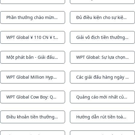
Phần thưởng chào mừng mới của WPT Global: lên tới $ 3580 phần thưởng
Đủ điều kiện cho sự kiện chính của WPT Global thông qua các vệ tinh mua thấp
Notifications
Notifications
WPT Global ¥ 110 CN ¥ triệu Chủ nhật Hyper PKO Showdown
Giải vô địch tiền thưởng vàng: Cú sút hàng tuần của bạn ở mức 100 nghìn đô la trên WPT Global
Notifications
Notifications
Một phát bắn - Giải đấu Freezeout của WPT Global
WPT Global: Sự lựa chọn hàng đầu cho người chơi poker
Notifications
Notifications
WPT Global Million Hyper PKO Showdown: Chi tiết & Hướng dẫn sự kiện
Các giải đấu hàng ngày từ WPT Global
Notifications
Notifications
WPT Global Cow Boy: Quan điểm của người chơi
Quảng cáo mới nhất của WPT Global: vé cho một số tiền chơi bổ sung
Notifications
Notifications
Điều khoản tiền thưởng toàn cầu của WPT: Tiền mặt được thực hiện đơn giản
Hướng dẫn rút tiền toàn cầu của WPT: Tiền mặt được thực hiện đơn giản
Notifications
Notifications
Sòng bạc toàn cầu WPT: Một cuộc phiêu lưu đầy thú vị
WPT Global từ Chủ nhật Hyper PKO Showdown: Mua thấp phấn khích cao