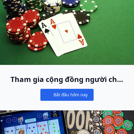
M88 Casino: Cách Kiểm Tra Trò Chơi Casino Trực Tiếp Và T
Đánh Giá Nhà Cái M88 - Esporte Completo
Tương lai của trò chơi roulette là gì?
M88 Cá Cược Thể Thao Trực Tuyến: Cách Đọc Kèo Và Quy T
Top 10 nhà cái uy tín nhất chuyên cá cược bóng đá ⭐️ 2024
M88 Là Gì? Cách Kiểm Tra Thương Hiệu Tài Khoản Và Điều 
Top 6 Game Đánh Bài Online Rút Tiền Mặt Uy Tín Nhất 20
Soi cầu 3 càng miền Bắc - Rồng bạch kim chốt 3 càng VIP 
WPT Global có ứng dụng di động không?
Cory Zeidman nhận tội về kế hoạch gian lận cá cược thể th
WPT Global tổ chức sự kiện ở những quốc gia và khu vực n
Welcome for88
- YouTube
Một số vụ bê bối và tranh cãi nổi tiếng về roulette trong suốt
Doug Polk phải đối mặt với phản ứng dữ dội khi chơi trong 
Poker toàn cầu có phải là tiền thật không?
Tỷ lệ kèo nhà cái tỷ lệ cá cược bóng đá trực tiếp hôm nay
Giải vô địch tiền thưởng vàng: Cú sút hàng tuần của bạn ở
Đủ điều kiện tham quan Red Dragon Poker Tour Jeju 2025 q
404 Not Found.
WPT Global tổ chức sự kiện ở những quốc gia và khu vực n
WPT Global Cow Boy: Quan điểm của người chơi
Các giải đấu poker trực tuyến hàng đầu để xem và chơi và
M88 - Cập nhật link vào M88 không bị chặn mới nhất 2024
Top 5 Nhà Cái Uy Tín Nhất Việt Nam 2024
- YouTube
Nhà tài trợ Tiêu đề WPT Global Now cho Triton Poker Super 
Nhà tài trợ Tiêu đề WPT Global Now cho Triton Poker Super 
Lịch thi WPT Châu Á Thái Bình Dương 2024-2025
Welcome for88
Tùy chọn thanh toán tại EVERYGAME Poker: Giao dịch nha
404 Not Found.
Phil Ivey tổ chức trò chơi gặp gỡ lễ hội tại Wynn Las Vegas
Tỷ lệ kèo nhà cái tỷ lệ cá cược bóng đá trực tiếp hôm nay
m88
m88 casino
m88 cá cược thể thao trực tuyến
Trang Chủ - CÔNG TY TNHH MTV VÀNG BẠC ĐÁ QUÝ SÀI GÒN
Phil Ivey tổ chức trò chơi gặp gỡ lễ hội tại Wynn Las Vegas
Giải vô địch WPT khơi dậy tinh thần của huyền thoại Poker
Tham gia cộng đồng người chơi
Giải vô địch thế giới WPT 2024 khai mạc tại Wynn Las Vegas:
Bạn có thể chơi WPT Global ở đâu? Các quốc gia được hỗ tr
Tập đoàn CEO Việt Nam Global
Một phát bắn - Giải đấu Freezeout của WPT Global
Top Những Nhà Cái Tặng Tiền Miễn Phí Khi Đăng Ký 2024 -
- YouTube
cash game lớn nhất thế giới
- YouTube
Giải vô địch WPT khơi dậy tinh thần của huyền thoại Poker
Top 6 Game Đánh Bài Online Rút Tiền Mặt Uy Tín Nhất 20
Bắt đầu hôm nay
Notifications
Máy đánh bạc trả tiền thật mà không cần đặt cọc Chơi miễn
Top 6 Game Đánh Bài Online Rút Tiền Mặt Uy Tín Nhất 20
Fun88 có uy tín không? Sự thật cần biết ngay
404 Not Found.
404 Not Found.
SpicyFood trang chủ - Chụp hình món ăn Spicy Food Studio
Hyper Dash trong WPT Global là gì? Đi sâu vào hành động 
Hyper Dash trong WPT Global là gì? Đi sâu vào hành động 
Bạn có biết trò chơi poker trực tuyến WPTGO
WSOP USA Top 8 Câu hỏi thường gặp
Keonhacai - Tỷ lệ kèo nhà cái kèo bóng đá trực tuyến hôm 
- YouTube
- YouTube
Sách hướng dẫn giải đấu WPT Playground 2024
Khi nào và tại sao số 0 kép được thêm vào bánh xe roulett