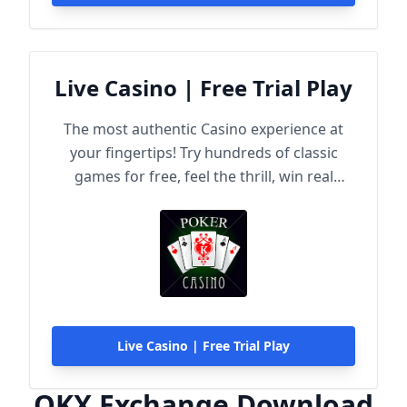
Live Casino | Free Trial Play
The most authentic Casino experience at
your fingertips! Try hundreds of classic
games for free, feel the thrill, win real
rewards!
Live Casino | Free Trial Play
OKX Exchange Download