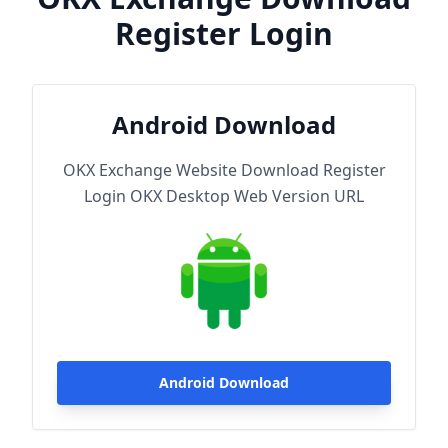
Register Login
Android Download
OKX Exchange Website Download Register
Login OKX Desktop Web Version URL
Android Download