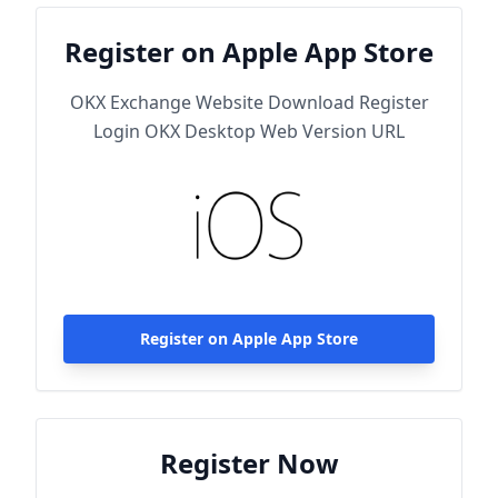
Register on Apple App Store
OKX Exchange Website Download Register
Login OKX Desktop Web Version URL
Register on Apple App Store
Register Now