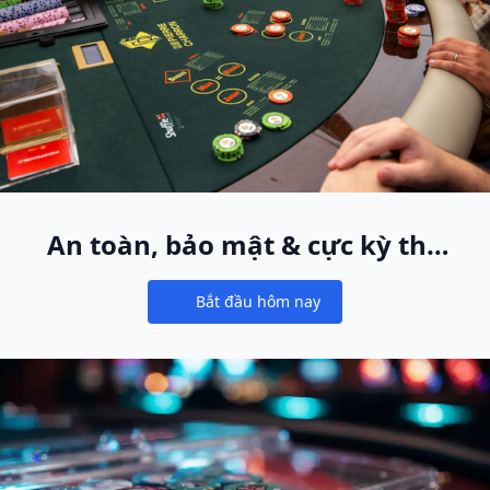
Những quốc gia nào có thể chơi WPTGlobal vào năm 2024?
- YouTube
- YouTube
Roulette đóng vai trò gì trong văn hóa đại chúng chẳng h
404 Not Found.
WPT Global Cow Boy: Quan điểm của người chơi
Bot Verification
- YouTube
Giải vô địch WPT khơi dậy tinh thần của huyền thoại Poker
- YouTube
WPT Global tổ chức sự kiện ở những quốc gia và khu vực n
- YouTube
Roulette đóng vai trò gì trong văn hóa đại chúng chẳng h
- YouTube
404 Not Found.
m88link3 - LCP
Lễ hội mùa xuân toàn cầu WPT: 7.000.000 đô la giải thưởn
WPT Global từ Chủ nhật Hyper PKO Showdown: Mua thấp p
M88 - Nhà cái cá cược trực tuyến uy tín hàng đầu Việt Nam
Tỷ lệ kèo nhà cái tỷ lệ cá cược bóng đá trực tiếp hôm nay
m88 cá cược thể thao trực tuyến
Fun88 có uy tín không? Sự thật cần biết ngay
Các giải đấu poker trực tuyến hàng đầu để xem và chơi và
Default Website Page
Chơi bài xì phé trực tuyến trên Android: Hướng dẫn năm 2
Tôi có thể chơi GGPoker ở Mỹ không?
Tôi có thể chơi GGPoker ở Mỹ không?
Đánh Giá Nhà Cái M88 - Deporte completo
James Obst giành chức vô địch WPT Australia và giành được
M88 - Nhà Cái Cá Cược Trực Tuyến Uy Tín Hàng Đầu Châu Á
404 Not Found.
KeoNhaCai 🎖️ Tỷ lệ kèo nhà cái trực tiếp Kèo bóng đá hôm
Bạch thủ lô kép hôm nay – Soi cầu cặp lô kép đẹp nhất miễ
Trò chơi roulette lần đầu tiên được chơi ở đâu và khi nào?
2025 Vụ nổ WSOP! Các định dạng mới + Giải thưởng lớn
Công nghệ đã ảnh hưởng đến trò chơi roulette như thế nà
Bot Verification
- YouTube
404 Not Found.
404 Not Found.
Soi cầu 3 càng miền Bắc - Rồng bạch kim chốt 3 càng VIP 
Bạn có thể chơi WPT Global ở đâu? Các quốc gia được h
m88 casino
m88 đăng nhập
m88 casino
m88 cá cược thể thao trực tuyến
m88 cá cược thể thao trực tuyến
m88 đăng nhập
Đánh Giá Nhà Cái M88 - Esporte Completo
404 Not Found.
2025 Vụ nổ WSOP! Các định dạng mới + Giải thưởng lớn ngư
Top 10 nhà cái uy tín nhất chuyên cá cược bóng đá ⭐️ 2024
- YouTube
KeoNhaCai 🎖️ Tỷ lệ kèo nhà cái trực tiếp Kèo bóng đá hôm
Nạp Tiền M88 Siêu Nhanh: Bí Kíp 5 Phút Vào Tài Khoản!
- YouTube
Không có tiền gửi miễn phí tại WPT Global - chơi mà không 
Tỷ lệ kèo nhà cái tỷ lệ cá cược bóng đá trực tiếp hôm nay
Những quốc gia nào có thể chơi WPTGlobal vào năm 2024?
Tập đoàn CEO Việt Nam Global
Giới Thiệu Casino Online Vip79
404 Not Found.
Cách giành chiến thắng tại các vị trí trực tuyến vào n
An toàn, bảo mật & cực kỳ thú
M88 - Nhà Cái Cá Cược Trực Tuyến Uy Tín Hàng Đầu Châu Á
- YouTube
Why M88 Cá Cược Trực Tuyến is the Ultimate Betting Pla
404 Not Found.
WPT Global tổ chức sự kiện ở những quốc gia và khu vực n
- YouTube
Ai có nhiều vòng tay WSOP nhất?
Máy Chủ M88 Ở Đâu?
Tổng giải thưởng của WPT Prime Đài Loan là bao nhiêu
Hướng dẫn rút tiền toàn cầu của WPT: Tiền mặt được thực 
- YouTube
Institució La Farga. Escola concertada a Sant Cugat del Vall
Sử dụng mã tiền thưởng WPT777 để yêu cầu ưu đãi đặc biệt
vị
Default Website Page
Ai có nhiều vòng tay WSOP nhất?
Soi cầu 3 càng miền Bắc - Rồng bạch kim chốt 3 càng VIP 
404 Not Found.
Top 6 Game Đánh Bài Online Rút Tiền Mặt Uy Tín Nhất 20
Sự trở lại của Shevliakov giành giải thưởng hàng triệu eu
Mục tiêu lý tưởng mới đổi mới giải trí cùng trang thể thao
Bắt đầu hôm nay
404 Not Found.
Notifications
Hướng dẫn đăng ký KU11 chơi cá cược online tại Kubet
Cuộc thi Discord nóng lên: Hãy tham gia hành động!
404 Not Found.
Trang Chủ - CÔNG TY TNHH MTV VÀNG BẠC ĐÁ QUÝ SÀI GÒN
WPT Global ¥ 110 CN ¥ triệu Chủ nhật Hyper PKO Showdo
Top Những Nhà Cái Tặng Tiền Miễn Phí Khi Đăng Ký 2024 -
M88 Casino: Cách Kiểm Tra Trò Chơi Casino Trực Tiếp 
Top Những Nhà Cái Tặng Tiền Miễn Phí Khi Đăng Ký 2024 -
Cách giành chiến thắng tại trực tuyến Blackjack: Chiến lượ
Frank Stepuchin dẫn đầu RRPO WPT Seminole 2024 sau ngà
Phil Ivey tổ chức trò chơi gặp gỡ lễ hội tại Wynn Las Vegas
- YouTube
M88 Cá Cược Thể Thao Trực Tuyến
Bạch thủ lô kép hôm nay – Soi cầu cặp lô kép đẹp nhất miễ
Tương lai của trò chơi roulette là gì?
- YouTube
Trang Chủ - CÔNG TY TNHH MTV VÀNG BẠC ĐÁ QUÝ SÀI GÒN
Tiêu đề EPT củng cố danh tiếng của Stephen Song như mộ
Là poker trực tuyến được gian lận?
WPT Global Million Hyper PKO Showdown: Chi tiết & Hướng
Trang Chủ - CÔNG TY TNHH MTV VÀNG BẠC ĐÁ QUÝ SÀI GÒN
Khi nào và tại sao số 0 kép được thêm vào bánh xe roulett
Institució La Farga. Escola concertada a Sant Cugat del Vall
Nhà tài trợ Tiêu đề WPT Global Now cho Triton Poker Super 
Welcome for88
- YouTube
Các giải đấu hàng ngày từ WPT Global
An cung Vũ Hoàng Thanh Tâm - An cung Hàn Quốc nhập k
Không có tiền gửi miễn phí tại WPT Global - chơi mà không 
Sách hướng dẫn giải đấu WPT Australia 2024
Sự ra đời của sòng bạc trực tuyến đã tác động đến trò chơi