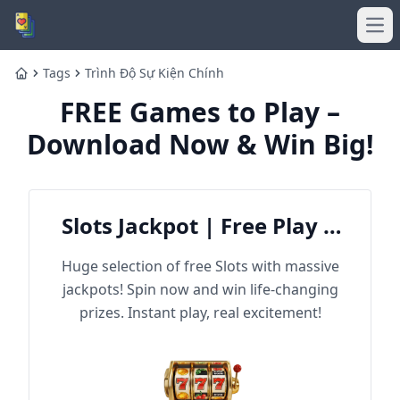
Ope
Tags
Trình Độ Sự Kiện Chính
Home
FREE Games to Play –
Download Now & Win Big!
Slots Jackpot | Free Play &
Win Big
Huge selection of free Slots with massive
jackpots! Spin now and win life-changing
prizes. Instant play, real excitement!