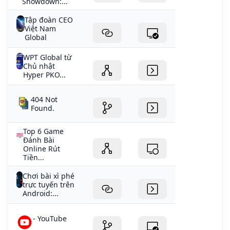
Showdown:...
- YouTube
m88 cá cược trực tuyến
Tập đoàn CEO
Việt Nam
Nguồn gốc của cái tên Roulette là gì?
Global
Sách hướng dẫn giải đấu WPT Australia 2024
Top 5 Nhà Cái Uy Tín Nhất Việt Nam 2024
WPT Global từ
Chủ nhật
Luật Chơi Poker Online tại DA88
Hyper PKO...
Fun88 có uy tín không? Sự thật cần biết ngay
M88 Cá Cược Thể Thao Trực Tuyến
404 Not
Cách giành chiến thắng tại trực tuyến Blackjack: Chiến 
Found.
Hướng dẫn rút tiền toàn cầu của WPT: Tiền mặt được thự
Lịch trình giải đấu toàn cầu WPT 2025
Top 6 Game
Đánh Bài
Bitstarz không cần tiền thưởng lên tới 5 BTC và 200 vòng
Online Rút
Tiền...
Chơi bài xì phé
trực tuyến trên
Android:...
- YouTube