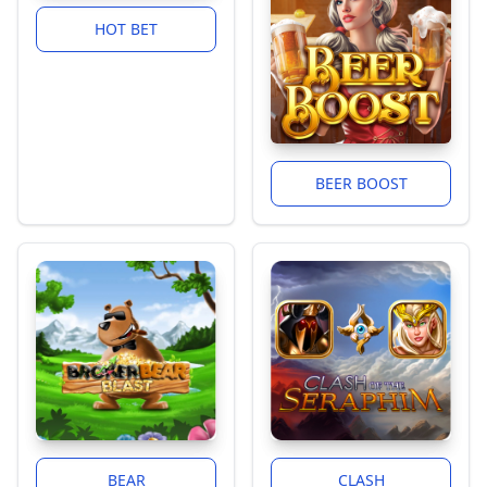
m88 cá cược thể thao trực tuyến
- YouTube
Timothy Chung: Từ tiệc sinh nhật đến nhà vô địch WPT P
Bot Verification
Institució Mallorca. Escola concertada al Parc Bit (Mallorc
Sòng bạc toàn cầu WPT: Một cuộc phiêu lưu đầy thú vị
M88 Cá Cược Thể Thao Trực Tuyến: Cách Đọc Kèo Và Quy
WPT Global Cow Boy: Quan điểm của người chơi
404 Not Found.
Ai có nhiều vòng tay WSOP nhất?
Giải vô địch thế giới WPT 2024 khai mạc tại Wynn Las Vega
Ngày 20-25 tháng 9 năm 2024 Giải vô địch WPT Úc
Cafayate Holiday
Đánh Giá Nhà Cái M88 - Deporte completo
Giải vô địch thế giới WPT 2024 khai mạc tại Wynn Las Vega
Hướng dẫn sự kiện WPT Paris 2024
Tổng giải thưởng của WPT Prime Đài Loan là bao nhiêu
Ai đã phát minh ra trò chơi roulette?
Martin Tsvetanov giành chiến thắng trong sự kiện chính 
Trang Chủ - CÔNG TY TNHH MTV VÀNG BẠC ĐÁ QUÝ SÀI G
Đánh giá nhà cái - Tổng hợp đánh giá chất lượng nhà cái
- YouTube
Hyper Dash trong WPT Global là gì? Đi sâu vào hành độn
- YouTube
Top Những Nhà Cái Tặng Tiền Miễn Phí Khi Đăng Ký 2024
Lixi88 - Trải nghiệm sân chơi đẳng cấp với dịch vụ chuyê
Sử dụng đô la hộ chiếu toàn cầu WPT để vào các sự kiện 
Welcome for88
404 Not Found.
Ngày 20-25 tháng 9 năm 2024 Giải vô địch WPT Úc
Top 6 Game Đánh Bài Online Rút Tiền Mặt Uy Tín Nhất 
Paulius Plausinaitis thắng GGMmillion$ SHR với số tiền 
404 Not Found.
Ứng dụng sòng bạc trực tuyến hàng đầu năm 2025
Institució La Farga. Escola concertada a Sant Cugat del Va
Sử dụng đô la hộ chiếu toàn cầu WPT để vào các sự kiện 
M88 - Cập nhật link vào M88 không bị chặn mới nhất 202
Cách giành chiến thắng tại trực tuyến Blackjack: Chiến 
Hướng dẫn rút tiền toàn cầu của WPT: Tiền mặt được thự
HOT BET
Tập đoàn CEO Việt Nam Global
- YouTube
Lễ hội mùa xuân toàn cầu WPT: 7.000.000 đô la giải thư
404 Not Found.
Khi nào và tại sao số 0 kép được thêm vào bánh xe roule
Ai có nhiều vòng tay WSOP nhất?
Quảng cáo mới nhất của WPT Global: vé cho một số tiền 
Top 5 nhà cái uy tín nhất hiện nay bạn không thể bỏ lỡ
WPT Global ¥ 110 CN ¥ triệu Chủ nhật Hyper PKO Show
Cuộc đua gay cấn dành cho Cầu thủ xuất sắc nhất WPT m
Sách hướng dẫn giải đấu WPT Australia 2024
Hướng dẫn đăng ký KU11 chơi cá cược online tại Kubet
- YouTube
Tôi có thể chơi GGPoker ở Mỹ không?
Trang Chủ - CÔNG TY TNHH MTV VÀNG BẠC ĐÁ QUÝ SÀI G
Bienvenue sur le site du CAR-SPAW-RAC
Bạn có thể chơi WPT Global ở đâu? Các quốc gia được hỗ 
M88 - Nhà cái cá cược trực tuyến uy tín hàng đầu Việt N
Trò chơi roulette lần đầu tiên được chơi ở đâu và khi nào
Hyper Dash trong WPT Global là gì? Đi sâu vào hành độn
Một phát bắn - Giải đấu Freezeout của WPT Global
Top 5 nhà cái uy tín nhất hiện nay bạn không thể bỏ lỡ
Vui Cùng Dafabet – Khám Phá Thế Giới Cá Cược Đẳng Cấ
An cung Vũ Hoàng Thanh Tâm - An cung Hàn Quốc nhập
Ứng dụng sòng bạc trực tuyến hàng đầu năm 2025
- YouTube
Tỷ lệ kèo nhà cái tỷ lệ cá cược bóng đá trực tiếp hôm nay
- YouTube
Tiền thưởng chào mừng sòng bạc trực tuyến không có ti
- YouTube
Fun88 Có Uy Tín Không? Sự Thật Về Nhà Cái Lâu Đời Châu
Congopage - Congopage.com est un portail d’information 
- YouTube
Điều khoản tiền thưởng toàn cầu của WPT: Tiền mặt được
M88 Casino: Cách Kiểm Tra Trò Chơi Casino Trực Tiếp Và
Ứng dụng sòng bạc trực tuyến hàng đầu năm 2025
Cách tải xuống WPTGO và bắt đầu
Top 6 Game Đánh Bài Online Rút Tiền Mặt Uy Tín Nhất 
2025 Vụ nổ WSOP! Các định dạng mới + Giải thưởng lớn n
Giới Thiệu Casino Online Vip79
Mục tiêu lý tưởng mới đổi mới giải trí cùng trang thể th
WPT Global tổ chức sự kiện ở những quốc gia và khu vực
Đánh giá về Everygame Poker: Hướng dẫn chơi Poker trự
Phần thưởng chào mừng mới của WPT Global: lên tới $ 
- YouTube
Ai có nhiều vòng tay WSOP nhất?
- YouTube
Cách tải xuống đăng ký và Master WPT Global: 2025 Guid
Cách giành chiến thắng tại các vị trí trực tuyến vào năm 
m88 đăng nhập
Nạp Tiền M88 Siêu Nhanh: Bí Kíp 5 Phút Vào Tài Khoản!
Cách chơi WPT Global trên máy tính của bạn 2024
Giải vô địch WPT khơi dậy tinh thần của huyền thoại Pok
Martin Tsvetanov giành chiến thắng trong sự kiện chính 
Trang Chủ - CÔNG TY TNHH MTV VÀNG BẠC ĐÁ QUÝ SÀI G
- YouTube
404 Not Found.
- YouTube
- YouTube
Sòng bạc trực tuyến đáng tin cậy nhất: WPT Global
Cách giành chiến thắng tại trực tuyến Blackjack: Chiến 
Cách bắt đầu chơi bài xì phé trực tuyến vào năm 2025: 
Ngày 20-25 tháng 9 năm 2024 Giải vô địch WPT Úc
Những quốc gia nào có thể chơi WPTGlobal vào năm 202
Cách tải xuống đăng ký và Master WPT Global: 2025 Guid
Cách đủ điều kiện tham gia các sự kiện trực tuyến của 
Cách giành chiến thắng tại trực tuyến Blackjack: Chiến 
Hyper Dash trong WPT Global là gì? Đi sâu vào hành độn
- YouTube
Top Những Nhà Cái Tặng Tiền Miễn Phí Khi Đăng Ký 2024
Bot Verification
Poker toàn cầu có phải là tiền thật không?
Default Website Page
Trang Chủ - CÔNG TY TNHH MTV VÀNG BẠC ĐÁ QUÝ SÀI G
Top 5 sòng bạc trực tuyến năm 2025: chơi ở đâu và giành
James Obst giành chức vô địch WPT Australia và giành đư
Top 6 Game Đánh Bài Online Rút Tiền Mặt Uy Tín Nhất 
m88 casino
m88 casino
m88 đăng nhập
m88 casino
m88 casino
m88
m88 casino
m88 cá cược trực tuyến
m88
m88 casino
Top Những Nhà Cái Tặng Tiền Miễn Phí Khi Đăng Ký 2024
m88
m88 cá cược thể thao trực tuyến
m88 đăng nhập
m88
m88 casino
m88 casino
m88 đăng nhập
m88 cá cược thể thao trực tuyến
m88
m88 đăng nhập
m88 cá cược trực tuyến
m88
m88 casino
m88 casino
m88 đăng nhập
m88 đăng nhập
m88 đăng nhập
m88
m88 cá cược thể thao trực tuyến
m88 cá cược thể thao trực tuyến
m88
m88 cá cược trực tuyến
m88
m88 casino
m88 cá cược trực tuyến
m88 cá cược trực tuyến
Điều khoản tiền thưởng toàn cầu của WPT: Tiền mặt được
Trang Chủ - CÔNG TY TNHH MTV VÀNG BẠC ĐÁ QUÝ SÀI G
- YouTube
Top Những Nhà Cái Tặng Tiền Miễn Phí Khi Đăng Ký 2024
- YouTube
Bienvenue sur le site du CAR-SPAW-RAC
Chơi bài xì phé trực tuyến trên Android: Hướng dẫn năm
Ai đã phát minh ra trò chơi roulette?
Bienvenue sur le site du CAR-SPAW-RAC
Fun88 Có Uy Tín Không? Sự Thật Về Nhà Cái Lâu Đời Châu
Top 6 Game Đánh Bài Online Rút Tiền Mặt Uy Tín Nhất 
Cách đủ điều kiện tham gia các sự kiện trực tuyến của 
Bot Verification
- YouTube
M88 - Nhà Cái Cá Cược Trực Tuyến Uy Tín Hàng Đầu Châu
Không có tiền gửi miễn phí tại WPT Global - chơi mà khôn
WPT Global có ứng dụng di động không?
Mục tiêu lý tưởng mới đổi mới giải trí cùng trang thể th
Ứng dụng sòng bạc trực tuyến hàng đầu năm 2025
- YouTube
Trang Chủ - CÔNG TY TNHH MTV VÀNG BẠC ĐÁ QUÝ SÀI G
Tập đoàn CEO Việt Nam Global
M88 - Nhà Cái Cá Cược Trực Tuyến Uy Tín Hàng Đầu Châu
Why M88 Cá Cược Trực Tuyến is the Ultimate Betting P
Tôi có thể chơi GGPoker ở Mỹ không?
- YouTube
Đánh Giá Nhà Cái M88 - Deporte completo
KeoNhaCai 🎖️ Tỷ lệ kèo nhà cái trực tiếp Kèo bóng đá h
Giải vô địch thế giới WPT 2024 khai mạc tại Wynn Las Vega
Top Những Nhà Cái Tặng Tiền Miễn Phí Khi Đăng Ký 2024
WPT Global ¥ 110 CN ¥ triệu Chủ nhật Hyper PKO Show
Chơi bài xì phé trực tuyến trên Android: Hướng dẫn năm
Dàn 3 càng đề khung 7 ngày nuôi tuần bất bại miễn phí
Khi nào và tại sao số 0 kép được thêm vào bánh xe roule
- YouTube
Sách hướng dẫn giải đấu WPT Australia 2024
Frank Stepuchin dẫn đầu RRPO WPT Seminole 2024 sau n
Sự trở lại của Shevliakov giành giải thưởng hàng triệu 
Giải vô địch thế giới WPT 2024 khai mạc tại Wynn Las Vega
Những quốc gia nào bị hạn chế trên WPT Global?
Top 6 Game Đánh Bài Online Rút Tiền Mặt Uy Tín Nhất 
Sử dụng đô la hộ chiếu toàn cầu WPT để vào các sự kiện 
2025 Vụ nổ WSOP! Các định dạng mới + Giải thưởng lớn n
Giới Thiệu Casino Online BK8
- YouTube
Ngày 20-25 tháng 9 năm 2024 Giải vô địch WPT Úc
Top 5 sòng bạc trực tuyến năm 2025: chơi ở đâu và giành
Cảnh báo từ hệ thống
- YouTube
Top 6 Game Đánh Bài Online Rút Tiền Mặt Uy Tín Nhất 
Cory Zeidman nhận tội về kế hoạch gian lận cá cược thể 
M88 Cá Cược Thể Thao Trực Tuyến
Một người phụ nữ hướng dẫn lựa chọn đồ chơi tình dục
Ứng dụng sòng bạc trực tuyến hàng đầu năm 2025
Đánh giá về Everygame Poker: Hướng dẫn chơi Poker trự
- YouTube
Một số vụ bê bối và tranh cãi nổi tiếng về roulette trong s
Phần thưởng chào mừng mới của WPT Global: lên tới $ 
404 Not Found.
Bitstarz không cần tiền thưởng lên tới 5 BTC và 200 vòng
Top 6 Game Đánh Bài Online Rút Tiền Mặt Uy Tín Nhất 
An cung Vũ Hoàng Thanh Tâm - An cung Hàn Quốc nhập
Top 5 sòng bạc trực tuyến năm 2025: chơi ở đâu và giành
Hướng dẫn sự kiện WPT Paris 2024
Sử dụng đô la hộ chiếu toàn cầu WPT để vào các sự kiện 
Account Suspended
404 Not Found.
- YouTube
Institució Mallorca. Escola concertada al Parc Bit (Mallorc
11 ứng dụng và trò chơi poker hay nhất dành cho Androi
WPT Global: Sự lựa chọn hàng đầu cho người chơi poker
Mẹo mới toàn cầu của WPT: Xem trước cá cược tuần 6 c
Cuộc đua gay cấn dành cho Cầu thủ xuất sắc nhất WPT m
Roulette đóng vai trò gì trong văn hóa đại chúng chẳng
Tùy chọn thanh toán tại EVERYGAME Poker: Giao dịch n
404 Not Found.
Top 6 Game Đánh Bài Online Rút Tiền Mặt Uy Tín Nhất 
- YouTube
Top 6 Game Đánh Bài Online Rút Tiền Mặt Uy Tín Nhất 
Ai đã phát minh ra trò chơi roulette?
James Obst giành chức vô địch WPT Australia và giành đư
Lễ hội mùa xuân toàn cầu WPT: 7.000.000 đô la giải thư
Cảnh báo từ hệ thống
404 Not Found.
Điều khoản tiền thưởng toàn cầu của WPT: Tiền mặt được
- YouTube
Account Suspended
Hướng dẫn rút tiền toàn cầu của WPT: Tiền mặt được thự
Hyper Dash trong WPT Global là gì? Đi sâu vào hành độn
Tổng giải thưởng của WPT Prime Đài Loan là bao nhiêu
404 Not Found.
Institució Igualada. Escola concertada de 0 a 18 anys a Jo
Ai có nhiều vòng tay WSOP nhất?
Top Những Nhà Cái Tặng Tiền Miễn Phí Khi Đăng Ký 2024
- YouTube
Máy Chủ M88 Ở Đâu?
Nhà tài trợ Tiêu đề WPT Global Now cho Triton Poker Sup
404 Not Found.
Hướng dẫn đăng ký KU11 chơi cá cược online tại Kubet
Texas Holdem Flop có nghĩa là gì?
Đủ điều kiện cho sự kiện chính của WPT Global thông qu
Chơi Game Bài Tiến Lên Miền Nam Miễn Phí
404 Not Found.
Site Maintenance
Giải vô địch WPT Prime trở lại với Jereld Sam Shining
404 Not Found.
Top 5 nhà cái uy tín nhất hiện nay bạn không thể bỏ lỡ
KeoNhaCai 🎖️ Tỷ lệ kèo nhà cái trực tiếp Kèo bóng đá h
Martin Tsvetanov giành chiến thắng trong sự kiện chính 
M88 - Nhà Cái Cá Cược Trực Tuyến Uy Tín Hàng Đầu Châu
Khi nào và tại sao số 0 kép được thêm vào bánh xe roule
Cách chơi WPT Global trên máy tính của bạn 2024
Ngày 20-25 tháng 9 năm 2024 Giải vô địch WPT Úc
Top Những Nhà Cái Tặng Tiền Miễn Phí Khi Đăng Ký 2024
BEER BOOST
Top Những Nhà Cái Tặng Tiền Miễn Phí Khi Đăng Ký 2024
Chính sách bảo mật
Sử dụng đô la hộ chiếu toàn cầu WPT để vào các sự kiện 
m88link3 - LCP
Poker toàn cầu có phải là tiền thật không?
Trang Chủ - CÔNG TY TNHH MTV VÀNG BẠC ĐÁ QUÝ SÀI G
- YouTube
Các quy tắc và lựa chọn cá cược ban đầu cho roulette là g
WPT Global Million Hyper PKO Showdown: Chi tiết & Hướ
Sòng bạc tiền thưởng hàng đầu không có tiền gửi vào nă
404 Not Found.
Martin Tsvetanov giành chiến thắng trong sự kiện chính 
Hướng dẫn sự kiện WPT Paris 2024
22bet – Trải Nghiệm Cá Cược Trực Tuyến Đẳng Cấp
Sòng bạc tiền thưởng hàng đầu không có tiền gửi vào nă
Các giải đấu hàng ngày từ WPT Global
M88 Cá Cược Thể Thao Trực Tuyến
404 Not Found.
Đánh giá về Everygame Poker: Hướng dẫn chơi Poker trự
Top 5 Nhà Cái Uy Tín Nhất Việt Nam 2024
Tùy chọn thanh toán tại EVERYGAME Poker: Giao dịch n
Chơi Game Bài Tiến Lên Miền Nam Miễn Phí
M88 Casino: Cách Kiểm Tra Trò Chơi Casino Trực Tiếp Và
Top 10 nhà cái uy tín nhất chuyên cá cược bóng đá ⭐️ 20
404 Not Found.
- YouTube
Kèo Bóng Đá Châu Âu: Hướng Dẫn Chi Tiết và Cách Đọc 
Sách hướng dẫn giải đấu WPT Playground 2024
Chính Sách Bảo Mật Của M88 – Đảm Bảo An Toàn Tuyệt Đ
Bienvenue sur le site du CAR-SPAW-RAC
Công nghệ đã ảnh hưởng đến trò chơi roulette như thế 
Keonhacai - Tỷ lệ kèo nhà cái kèo bóng đá trực tuyến hô
Texas Holdem Flop có nghĩa là gì?
Chơi bài xì phé trực tuyến trên Android: Hướng dẫn năm
An cung Vũ Hoàng Thanh Tâm - An cung Hàn Quốc nhập
Các quy tắc và lựa chọn cá cược ban đầu cho roulette là g
Institució Mallorca. Escola concertada al Parc Bit (Mallorc
Bot Verification
Làm cho Phil Ivey cười có thể biến thành một ngày trả lươ
Đối tác toàn cầu của WPT với Câu lạc bộ bài Poker & Sòng
Đánh giá nhà cái - Tổng hợp đánh giá chất lượng nhà cái
WPT Global Million Hyper PKO Showdown: Chi tiết & Hướ
404 Not Found.
Top Những Nhà Cái Tặng Tiền Miễn Phí Khi Đăng Ký 2024
Cory Zeidman nhận tội về kế hoạch gian lận cá cược thể 
Default Website Page
- YouTube
Sách hướng dẫn giải đấu WPT Australia 2024
404 Not Found.
Tỷ lệ kèo nhà cái tỷ lệ cá cược bóng đá trực tiếp hôm nay
WPT Global Million Hyper PKO Showdown: Chi tiết & Hướ
Nạp Tiền M88 Siêu Nhanh: Bí Kíp 5 Phút Vào Tài Khoản!
Ngày 20-25 tháng 9 năm 2024 Giải vô địch WPT Úc
M88 - Cập nhật link vào M88 không bị chặn mới nhất 202
Account Suspended
Sử dụng mã tiền thưởng WPT777 để yêu cầu ưu đãi đặc bi
Các quy tắc và lựa chọn cá cược ban đầu cho roulette là g
Quảng cáo mới nhất của WPT Global: vé cho một số tiền 
404 Not Found.
Bạn không thể tải xuống và chơi WPT Poker Global ở các
- YouTube
Ứng dụng sòng bạc trực tuyến hàng đầu năm 2025
Mẹo mới toàn cầu của WPT: Xem trước cá cược tuần 6 c
Nạp Tiền M88 Siêu Nhanh: Bí Kíp 5 Phút Vào Tài Khoản!
404 Not Found.
Tôi có thể chơi GGPoker ở Mỹ không?
Timothy Chung: Từ tiệc sinh nhật đến nhà vô địch WPT P
Những quốc gia nào có thể chơi WPTGlobal vào năm 202
Why M88 Cá Cược Trực Tuyến is the Ultimate Betting P
Máy Chủ M88 Ở Đâu?
Phil Ivey tổ chức trò chơi gặp gỡ lễ hội tại Wynn Las Veg
WPT Global có ứng dụng di động không?
- YouTube
Top Những Nhà Cái Tặng Tiền Miễn Phí Khi Đăng Ký 2024
- YouTube
Các giải đấu poker trực tuyến hàng đầu để xem và chơi 
Trang Chủ - CÔNG TY TNHH MTV VÀNG BẠC ĐÁ QUÝ SÀI G
Cách giành chiến thắng tại trực tuyến Blackjack: Chiến 
Tiêu đề EPT củng cố danh tiếng của Stephen Song như 
Sòng bạc toàn cầu WPT: Một cuộc phiêu lưu đầy thú vị
Hướng Dẫn Chi Tiết Về Fun88 Đăng Nhập
- YouTube
Vui Cùng Dafabet – Khám Phá Thế Giới Cá Cược Đẳng Cấ
Bitstarz không cần tiền thưởng lên tới 5 BTC và 200 vòng
- YouTube
Account Suspended
Mục tiêu lý tưởng mới đổi mới giải trí cùng trang thể th
Bạn có thể chơi WPT Global ở đâu? Các quốc gia được hỗ 
Sách hướng dẫn giải đấu WPT Australia 2024
Roulette đóng vai trò gì trong văn hóa đại chúng chẳng
Bạn có thể chơi WPT Global ở đâu? Các quốc gia được hỗ 
404 Not Found.
Trang Chủ - CÔNG TY TNHH MTV VÀNG BẠC ĐÁ QUÝ SÀI G
404 Not Found.
Chơi Game Bài Tiến Lên Miền Nam Miễn Phí
Nhà tài trợ Tiêu đề WPT Global Now cho Triton Poker Sup
2025 Vụ nổ WSOP! Các định dạng mới + Giải thưởng lớn n
Cách giành chiến thắng tại các vị trí trực tuyến vào năm 
404 Not Found.
- YouTube
- YouTube
Why M88 Cá Cược Trực Tuyến is the Ultimate Betting P
Đủ điều kiện tham quan Red Dragon Poker Tour Jeju 2025
Fun88 Có Uy Tín Không? Sự Thật Về Nhà Cái Lâu Đời Châu
Bot Verification
404 Not Found.
Keonhacai - Tỷ lệ kèo nhà cái kèo bóng đá trực tuyến hô
M88 Cá Cược Thể Thao Trực Tuyến: Cách Đọc Kèo Và Quy
404 Not Found.
Ngày 20-25 tháng 9 năm 2024 Giải vô địch WPT Úc
Là poker trực tuyến được gian lận?
Top Những Nhà Cái Tặng Tiền Miễn Phí Khi Đăng Ký 2024
Quảng cáo mới nhất của WPT Global: vé cho một số tiền 
Top 5 Nhà Cái Uy Tín Nhất Việt Nam 2024
SpicyFood trang chủ - Chụp hình món ăn Spicy Food Stud
Làm cho Phil Ivey cười có thể biến thành một ngày trả lươ
Bạn có thể chơi WPT Global ở đâu? Các quốc gia được hỗ 
Sự trở lại của Shevliakov giành giải thưởng hàng triệu 
M88 Casino: Cách Kiểm Tra Trò Chơi Casino Trực Tiếp Và
Poker toàn cầu có phải là tiền thật không?
KeoNhaCai 🎖️ Tỷ lệ kèo nhà cái trực tiếp Kèo bóng đá h
- YouTube
Top 6 Game Đánh Bài Online Rút Tiền Mặt Uy Tín Nhất 
M88 Casino: Cách Kiểm Tra Trò Chơi Casino Trực Tiếp Và
Tỷ lệ kèo nhà cái tỷ lệ cá cược bóng đá trực tiếp hôm nay
Chơi Tiến Lên Miền Nam Offline: Hướng Dẫn Tải Game và
404 Not Found.
Công nghệ đã ảnh hưởng đến trò chơi roulette như thế 
- YouTube
Top 6 Game Đánh Bài Online Rút Tiền Mặt Uy Tín Nhất 
Không có tiền gửi miễn phí tại WPT Global - chơi mà khôn
404 Not Found.
Poker toàn cầu có phải là tiền thật không?
Congopage - Congopage.com est un portail d’information 
Top 10 nhà cái uy tín nhất chuyên cá cược bóng đá ⭐️ 20
Ai có nhiều vòng tay WSOP nhất?
Đủ điều kiện cho sự kiện chính của WPT Global thông qu
Mẹo mới toàn cầu của WPT: Xem trước cá cược tuần 6 c
404
Một người phụ nữ hướng dẫn lựa chọn đồ chơi tình dục
James Obst giành chức vô địch WPT Australia và giành đư
Mẹo mới toàn cầu của WPT: Xem trước cá cược tuần 6 c
Cách bắt đầu chơi bài xì phé trực tuyến vào năm 2025: 
WPT Australia Returns: Thời điểm quan trọng của poker t
- YouTube
Quảng cáo mới nhất của WPT Global: vé cho một số tiền 
KeoNhaCai 🎖️ Tỷ lệ kèo nhà cái trực tiếp Kèo bóng đá h
Institució Mallorca. Escola concertada al Parc Bit (Mallorc
Lịch thi WPT Châu Á Thái Bình Dương 2024-2025
M88 Là Gì? Cách Kiểm Tra Thương Hiệu Tài Khoản Và Điề
Ai có nhiều vòng tay WSOP nhất?
Trang Chủ - CÔNG TY TNHH MTV VÀNG BẠC ĐÁ QUÝ SÀI G
WSOP USA Top 8 Câu hỏi thường gặp
Top 6 Game Đánh Bài Online Rút Tiền Mặt Uy Tín Nhất 
Bitstarz không cần tiền thưởng lên tới 5 BTC và 200 vòng
- YouTube
Luật Chơi Poker Online tại DA88
Chơi Game Bài Tiến Lên Miền Nam Miễn Phí
Cảnh báo từ hệ thống
Hướng Dẫn Chi Tiết Về Fun88 Đăng Nhập
James Obst giành chức vô địch WPT Australia và giành đư
404 Not Found.
Không có tiền gửi miễn phí tại WPT Global - chơi mà khôn
Giới Thiệu Casino Online Vip79
Một số vụ bê bối và tranh cãi nổi tiếng về roulette trong s
Account Suspended
Cách giành chiến thắng tại trực tuyến Blackjack: Chiến 
M88 Là Gì? Cách Kiểm Tra Thương Hiệu Tài Khoản Và Điề
- YouTube
404 Not Found.
Trang Chủ - CÔNG TY TNHH MTV VÀNG BẠC ĐÁ QUÝ SÀI G
Top Những Nhà Cái Tặng Tiền Miễn Phí Khi Đăng Ký 2024
Tập đoàn CEO Việt Nam Global
- YouTube
Chính Sách Bảo Mật Của M88 – Đảm Bảo An Toàn Tuyệt Đ
Công nghệ đã ảnh hưởng đến trò chơi roulette như thế 
Các giải đấu hàng ngày từ WPT Global
WSOP USA Top 8 Câu hỏi thường gặp
- YouTube
Site Maintenance
Dàn 3 càng đề khung 7 ngày nuôi tuần bất bại miễn phí
Cafayate Holiday
404 Not Found.
Những quốc gia nào có thể chơi WPTGlobal vào năm 202
Đủ điều kiện cho sự kiện chính của WPT Global thông qu
- YouTube
M88 Cá Cược Trực Tuyến: Tài Khoản Tiền Thưởng Và Quy 
Sử dụng đô la hộ chiếu toàn cầu WPT để vào các sự kiện 
404 Not Found.
- YouTube
Congopage - Congopage.com est un portail d’information 
Trang Chủ - CÔNG TY TNHH MTV VÀNG BẠC ĐÁ QUÝ SÀI G
Fun88 có uy tín không? Sự thật cần biết ngay
Cuộc đua gay cấn dành cho Cầu thủ xuất sắc nhất WPT m
Sách hướng dẫn giải đấu WPT Playground 2024
Top 6 Game Đánh Bài Online Rút Tiền Mặt Uy Tín Nhất 
WPT Australia Returns: Thời điểm quan trọng của poker t
Chính sách bảo mật
404
404 Not Found.
- YouTube
404 Not Found.
Cảnh báo từ hệ thống
Sách hướng dẫn giải đấu WPT Playground 2024
Mục tiêu lý tưởng mới đổi mới giải trí cùng trang thể th
- YouTube
Điều khoản tiền thưởng toàn cầu của WPT: Tiền mặt được
- YouTube
- YouTube
Default Website Page
Top Những Nhà Cái Tặng Tiền Miễn Phí Khi Đăng Ký 2024
Quy tắc mới cho Thiên đường WSOP: Thiết bị điện tử và H
Tùy chọn thanh toán tại EVERYGAME Poker: Giao dịch n
M88 - Cập nhật link vào M88 không bị chặn mới nhất 202
Bạch thủ lô kép hôm nay – Soi cầu cặp lô kép đẹp nhất m
Giải vô địch WPT Prime trở lại với Jereld Sam Shining
Poker toàn cầu có phải là tiền thật không?
M88 - Cập nhật link vào M88 không bị chặn mới nhất 202
Giải vô địch tiền thưởng vàng: Cú sút hàng tuần của bạn
404 Not Found.
Phần thưởng chào mừng mới của WPT Global: lên tới $ 
Giới Thiệu Casino Online Vip79
M88 Cá Cược Trực Tuyến: Tài Khoản Tiền Thưởng Và Quy 
Top 5 Nhà Cái Uy Tín Nhất Việt Nam 2024
Cách giành chiến thắng tại các vị trí trực tuyến vào năm 
Tập đoàn CEO Việt Nam Global
Nguồn gốc của cái tên Roulette là gì?
Đủ điều kiện cho sự kiện chính của WPT Global thông qu
Khi nào và tại sao số 0 kép được thêm vào bánh xe roule
M88 Cá Cược Thể Thao Trực Tuyến
- YouTube
Casino online - Thế giới cá cược trực tuyến đẳng cấp
Top 10 nhà cái uy tín nhất chuyên cá cược bóng đá ⭐️ 20
- YouTube
M88 Cá Cược Thể Thao Trực Tuyến
Sử dụng đô la hộ chiếu toàn cầu WPT để vào các sự kiện 
Công nghệ đã ảnh hưởng đến trò chơi roulette như thế 
Cách tải xuống WPTGO và bắt đầu
Mẹo mới toàn cầu của WPT: Xem trước cá cược tuần 6 c
Đánh Giá Nhà Cái M88 - Deporte completo
404 Not Found.
Sử dụng đô la hộ chiếu toàn cầu WPT để vào các sự kiện 
Ngôi sao đang lên của Brazil gây sốc cho tất cả mọi ngư
- YouTube
Một người phụ nữ hướng dẫn lựa chọn đồ chơi tình dục
- YouTube
Institució Igualada. Escola concertada de 0 a 18 anys a Jo
Một người phụ nữ hướng dẫn lựa chọn đồ chơi tình dục
- YouTube
Roulette đóng vai trò gì trong văn hóa đại chúng chẳng
Top Những Nhà Cái Tặng Tiền Miễn Phí Khi Đăng Ký 2024
WPT Global từ Chủ nhật Hyper PKO Showdown: Mua thấp
Trang Chủ - CÔNG TY TNHH MTV VÀNG BẠC ĐÁ QUÝ SÀI G
- YouTube
Nguồn gốc của cái tên Roulette là gì?
Sòng bạc trực tuyến đáng tin cậy nhất: WPT Global
Một người phụ nữ hướng dẫn lựa chọn đồ chơi tình dục
- YouTube
Top Những Nhà Cái Tặng Tiền Miễn Phí Khi Đăng Ký 2024
WSOP USA Top 8 Câu hỏi thường gặp
BEAR
CLASH