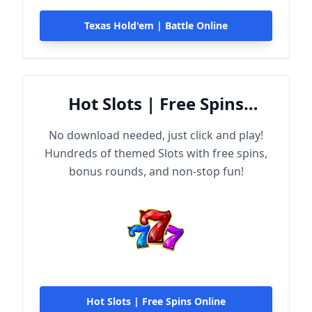
Texas Hold'em | Battle Online
Hot Slots | Free Spins
Online
No download needed, just click and play!
Hundreds of themed Slots with free spins,
bonus rounds, and non-stop fun!
Hot Slots | Free Spins Online