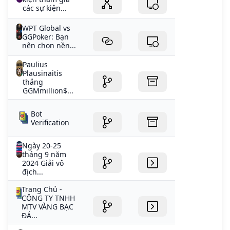
các sự kiện...
WPT Global vs
GGPoker: Bạn
nên chọn nền...
Paulius
Plausinaitis
thắng
GGMmillion$...
Bot
Verification
Ngày 20-25
tháng 9 năm
2024 Giải vô
địch...
Trang Chủ -
CÔNG TY TNHH
MTV VÀNG BẠC
ĐÁ...