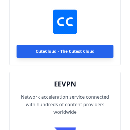
hundreds of content providers worldwide.
With up to 2000Mbps single-line access
capacity and 1000+ high-speed servers
globally, enjoy fast and stable connections
anytime, anywhere.
CuteCloud - The Cutest Cloud
EEVPN
Network acceleration service connected
with hundreds of content providers
worldwide