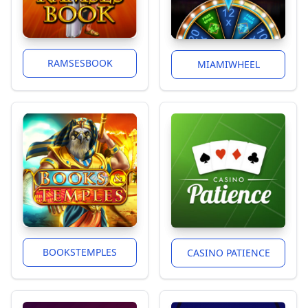
RAMSESBOOK
MIAMIWHEEL
BOOKSTEMPLES
CASINO PATIENCE