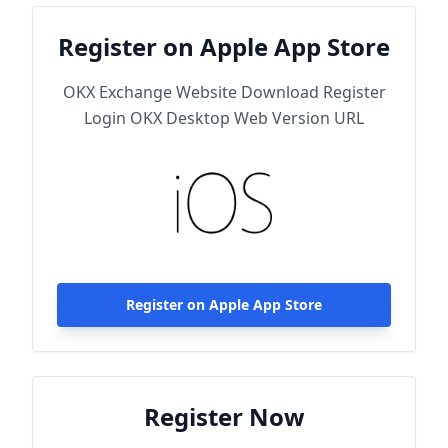
Register on Apple App Store
OKX Exchange Website Download Register
Login OKX Desktop Web Version URL
Register on Apple App Store
Register Now