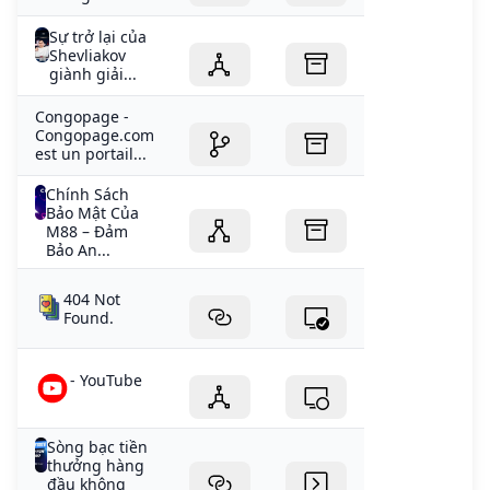
Sự trở lại của
Shevliakov
giành giải...
Congopage -
Congopage.com
est un portail...
Chính Sách
Bảo Mật Của
M88 – Đảm
Bảo An...
404 Not
Found.
- YouTube
Sòng bạc tiền
thưởng hàng
đầu không