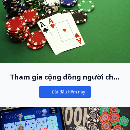
Top 6 Game Đánh Bài Online Rút Tiền Mặt Uy Tín Nhất 20
Đánh giá nhà cái - Tổng hợp đánh giá chất lượng nhà cái
404 Not Found.
Cách giành chiến thắng tại các vị trí trực tuyến vào năm 20
Tổng giải thưởng của WPT Prime Đài Loan là bao nhiêu
Top Những Nhà Cái Tặng Tiền Miễn Phí Khi Đăng Ký 2024 -
Quy tắc mới cho Thiên đường WSOP: Thiết bị điện tử và Hỗ 
Radio Nagarik - The Most Comprehensive No. 1 Radio Stati
- YouTube
Bot Verification
Tiêu đề EPT củng cố danh tiếng của Stephen Song như mộ
Nhà tài trợ Tiêu đề WPT Global Now cho Triton Poker Super 
404 Not Found.
Lễ hội mùa xuân toàn cầu WPT: 7.000.000 đô la giải thưởn
Vincent Meli tăng lên 100.000 với K♣️ J♣️ Francois Tosques Call
Top 6 Game Đánh Bài Online Rút Tiền Mặt Uy Tín Nhất 20
- YouTube
Top Những Nhà Cái Tặng Tiền Miễn Phí Khi Đăng Ký 2024 -
M88 Là Gì? Cách Kiểm Tra Thương Hiệu Tài Khoản Và Điều 
Một phát bắn - Giải đấu Freezeout của WPT Global
Bạch thủ lô kép hôm nay – Soi cầu cặp lô kép đẹp nhất miễ
- YouTube
Top Những Nhà Cái Tặng Tiền Miễn Phí Khi Đăng Ký 2024 -
Roulette đóng vai trò gì trong văn hóa đại chúng chẳng h
Quảng cáo mới nhất của WPT Global: vé cho một số tiền ch
Rake Chase là gì?
Lịch thi WPT Châu Á Thái Bình Dương 2024-2025
Là poker trực tuyến được gian lận?
- YouTube
Trang Chủ - CÔNG TY TNHH MTV VÀNG BẠC ĐÁ QUÝ SÀI GÒN
Đủ điều kiện cho sự kiện chính của WPT Global thông qua 
- YouTube
Sử dụng đô la hộ chiếu toàn cầu WPT để vào các sự kiện cổ
m88 đăng nhập
m88 casino
m88 casino
404 Not Found.
Tập đoàn CEO Việt Nam Global
Sách hướng dẫn giải đấu WPT Australia 2024
Tôi có thể chơi GGPoker ở Mỹ không?
Tham gia cộng đồng người chơi
Sòng bạc trực tuyến đáng tin cậy nhất: WPT Global
Chơi bài xì phé trực tuyến trên Android: Hướng dẫn năm 2
Roulette đóng vai trò gì trong văn hóa đại chúng chẳng h
Casino online - Thế giới cá cược trực tuyến đẳng cấp
Đánh Giá Nhà Cái M88 - Deporte completo
Institució Igualada. Escola concertada de 0 a 18 anys a Jorb
cash game lớn nhất thế giới
Top 5 Nhà Cái Uy Tín Nhất Việt Nam 2024
Top 5 Nhà Cái Uy Tín Nhất Việt Nam 2024
- YouTube
Bắt đầu hôm nay
Notifications
WPT Global: Sự lựa chọn hàng đầu cho người chơi poker
Quy tắc mới cho Thiên đường WSOP: Thiết bị điện tử và Hỗ 
Top 6 Game Đánh Bài Online Rút Tiền Mặt Uy Tín Nhất 20
404 Not Found.
- YouTube
M88 - Nhà Cái Cá Cược Trực Tuyến Uy Tín Hàng Đầu Châu Á
- YouTube
KeoNhaCai 🎖️ Tỷ lệ kèo nhà cái trực tiếp Kèo bóng đá hôm
Đánh giá nhà cái - Tổng hợp đánh giá chất lượng nhà cái
Là poker trực tuyến được gian lận?
Các giải đấu poker trực tuyến hàng đầu để xem và chơi và
- YouTube
- YouTube
Tiền thưởng chào mừng sòng bạc trực tuyến không có tiền
Tỷ lệ kèo nhà cái tỷ lệ cá cược bóng đá trực tiếp hôm nay