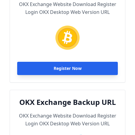
OKX Exchange Website Download Register
Login OKX Desktop Web Version URL
Register Now
OKX Exchange Backup URL
OKX Exchange Website Download Register
Login OKX Desktop Web Version URL