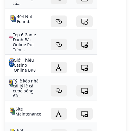
có...
404 Not
Found.
Top 6 Game
Đánh Bài
Online Rút
Tiền...
Giới Thiệu
Casino
Online BK8
Tỷ lệ kèo nhà
cái tỷ lệ cá
cược bóng
đá...
Site
Maintenance
Bot