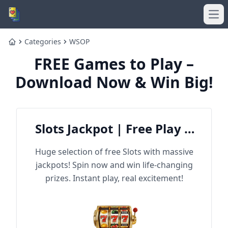
Ope
Categories
WSOP
Home
FREE Games to Play –
Download Now & Win Big!
Slots Jackpot | Free Play &
Win Big
Huge selection of free Slots with massive
jackpots! Spin now and win life-changing
prizes. Instant play, real excitement!