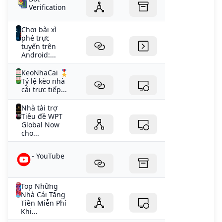
Verification
Chơi bài xì
phé trực
tuyến trên
Android:...
KeoNhaCai 🎖️
Tỷ lệ kèo nhà
cái trực tiếp...
Nhà tài trợ
Tiêu đề WPT
Global Now
cho...
- YouTube
Top Những
Nhà Cái Tặng
Tiền Miễn Phí
Khi...