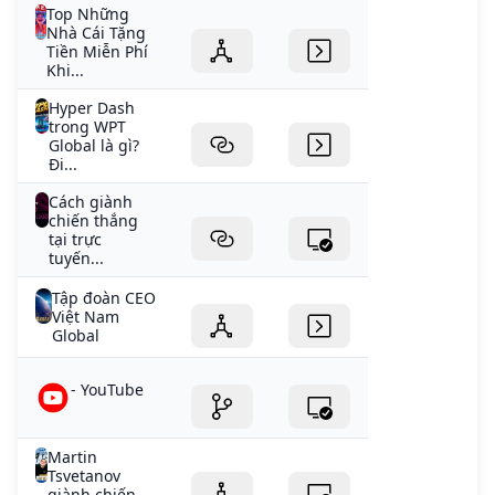
Top Những
Nhà Cái Tặng
Tiền Miễn Phí
Khi...
Hyper Dash
trong WPT
Global là gì?
Đi...
Cách giành
chiến thắng
tại trực
tuyến...
Tập đoàn CEO
Việt Nam
Global
- YouTube
Martin
Tsvetanov
giành chiến