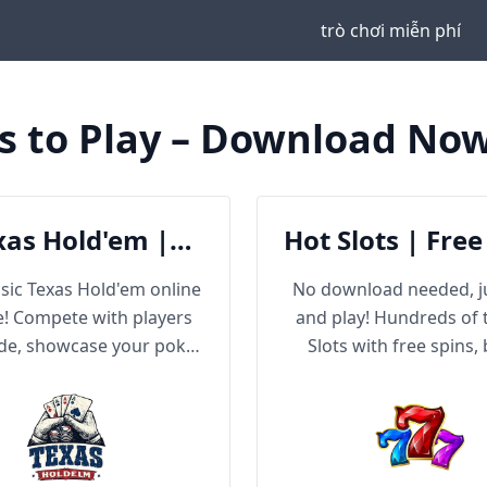
trò chơi miễn phí
 to Play – Download Now
xas Hold'em |
Hot Slots | Free
attle Online
Online
ssic Texas Hold'em online
No download needed, ju
e! Compete with players
and play! Hundreds of
de, showcase your poker
Slots with free spins,
 and win real cash prizes!
rounds, and non-stop