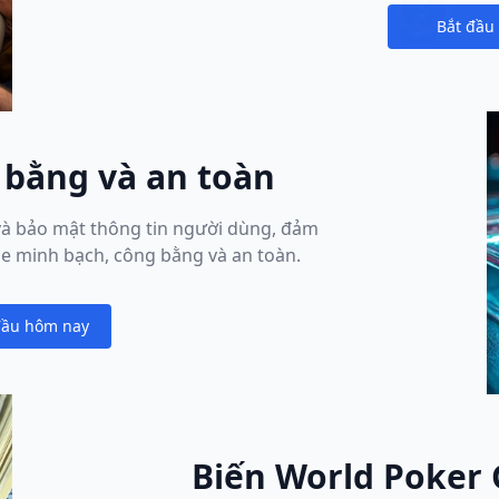
 Mặt Uy Tín Nhất 2024 - Complete Sports
chơi roulette như thế nào?
Bắt đầu
Notification
và Chiến Thuật Chơi
nh chiến thắng lớn
n lược cho năm 2025
t 2024 - Complete Sports
 Ultimate Betting Playground! by Dang Nhap M88 Medium
n chơi bổ sung
biệt của bạn tại WPT Global
và Chiến Thuật Chơi
 miễn phí
c tuyến không có tiền gửi 2025
biệt của bạn tại WPT Global
 Playground! by Dang Nhap M88 Medium
n cổ phần cao của Triton
 bằng và an toàn
Tiền Thưởng Và Quy Trình Rút
n lược cho năm 2025
ông chi tiêu
 người chơi poker không được bỏ lỡ nó!
 Mặt Uy Tín Nhất 2024 - Complete Sports
năm 2025: Chơi và giành chiến thắng mà không chi tiêu một
iều Khoản
 GÒN - SJC
bị chặn mới nhất 2024
à bảo mật thông tin người dùng, đảm
ông chi tiêu
e minh bạch, công bằng và an toàn.
uy Tắc Thanh Toán
oid
owdown
ấp phấn khích cao
i vào năm 2025
nh chiến thắng lớn
t 2024 - Complete Sports
 đầu để xem và chơi vào năm 2025
24 - Complete Sports
 Prime UK
ác quốc gia và khu vực bên dưới
ong các giải đấu của riêng mình tại The Lodge
đầu hôm nay
 tín hàng đầu Việt Nam
ions
ương 1 triệu đô la
tuyến vào năm 2025: Hướng dẫn dành cho người mới bắt đầu
 Đối Cho Người Dùng - 7M Vin
 suốt lịch sử là gì?
n cổ phần cao của Triton
 miễn phí
ực nào?
í trực tuyến vào năm 2025 với WPT Global
qua các vệ tinh mua thấp
2024
 miễn phí
a WPT: Tiền mặt được thực hiện đơn giản
24 - Complete Sports
orca)
Biến World Poker 
c online tại Kubet
ục hoàn hảo
 GÒN - SJC