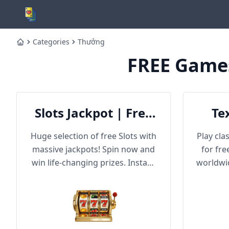
Categories
Thưởng
Home
FREE Games
Slots Jackpot | Free
Te
Play & Win Big
B
Huge selection of free Slots with
Play cla
massive jackpots! Spin now and
for fre
win life-changing prizes. Instant
worldwi
play, real excitement!
skills,