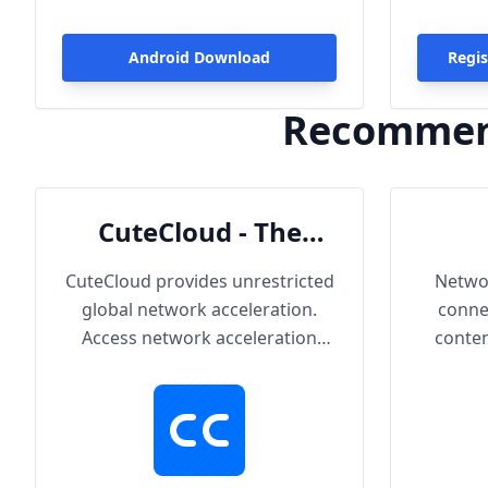
Android Download
Regis
Recommend
CuteCloud - The
Cutest Cloud
CuteCloud provides unrestricted
Networ
global network acceleration.
conne
Access network acceleration
conten
services connected with
hundreds of content providers
worldwide. With up to 2000Mbps
single-line access capacity and
1000+ high-speed servers