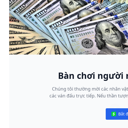
Bạch thủ lô kép hôm nay – Soi cầu cặp lô kép đẹp nhất
Institució Igualada. Escola concertada de 0 a 18 anys a 
Sự ra đời của sòng bạc trực tuyến đã tác động đến trò 
Top 6 Game Đánh Bài Online Rút Tiền Mặt Uy Tín Nhấ
WPT Global tổ chức sự kiện ở những quốc gia và khu v
Sử dụng đô la hộ chiếu toàn cầu WPT để vào các sự kiệ
Top Những Nhà Cái Tặng Tiền Miễn P
Tùy chọn thanh toán tại EVERYGAME Poker: Giao dịch
Chơi Tiến Lên Miền Nam Offline: Hướng Dẫn Tải Game 
M88 Cá Cược Trực Tuyến: Tài Khoản Tiền Thưởng Và Qu
404 Not Found.
Cory Zeidman nhận tội về kế hoạch gian lận cá cược th
Sách hướng dẫn giải đấu WPT Playground 2024
Khi nào và tại sao số 0 kép được th
Top 10 nhà cái uy tín nhất chuyên cá cược bóng đá ⭐️ 
Giải vô địch thế giới WPT 2024 khai mạc tại Wynn Las Ve
Sử dụng mã tiền thưởng WPT777 để yêu cầu ưu đãi đặc 
Hyper Dash trong WPT Global là gì? Đi sâu vào hành đ
Soi cầu 3 càng miền Bắc - Rồng bạch kim chốt 3 càng 
M88 Là Gì? Cách Kiểm Tra Thương Hiệu Tài Khoản Và Đ
m88
22bet – Trải Nghiệm Cá Cược Trực Tuyến Đẳng Cấp
Là poker trực tuyến được gian lận?
Poker toàn cầu có phải là tiền thật không?
Chính Sách Bảo Mật Của M88 – Đảm Bảo An Toàn Tuyệt
Lịch thi WPT Châu Á Thái Bình Dương 2024-2025
Cách tải xuống WPTGO và bắt đầu
M88 Casino: Cách Kiểm Tra Trò Chơi 
Cory Zeidman nhận tội về kế hoạch gian lận cá cược th
Đánh giá nhà cái - Tổng hợp đánh giá chất lượng nhà c
Top 6 Game Đánh Bài Online Rút Tiền Mặt Uy Tín Nhấ
404 Not Found.
Cafayate Holiday
- YouTube
Giải vô địch WPT Prime trở lại với Je
Site Maintenance
Không có tiền gửi miễn phí tại WPT Global - chơi mà kh
- YouTube
M88 - Nhà cái cá cược trực tuyến uy tín hàng đầu Việt
Keonhacai - Tỷ lệ kèo nhà cái kèo bóng đá trực tuyến 
404 Not Found.
Một phát bắn - Giải đấu Freezeout c
Sòng bạc trực tuyến đáng tin cậy nhất: WPT Global
Cách bắt đầu chơi bài xì phé trực tuyến vào năm 2025
Bạn có thể chơi WPT Global ở đâu? Các quốc gia được h
- YouTube
Ai có nhiều vòng tay WSOP nhất?
Bitstarz không cần tiền thưởng lên tới 5 BTC và 200 vò
Đủ điều kiện cho sự kiện chính của 
Cách giành chiến thắng tại các vị trí trực tuyến vào n
Đối tác toàn cầu của WPT với Câu lạc bộ bài Poker & Sò
m88 cá cược trực tuyến
m88 cá cược trực tuyến
m88 casino
Hướng dẫn sự kiện WPT Paris 2024
m88 cá cược trực tuyến
m88 cá cược trực tuyến
m88
WPT Global tổ chức sự kiện ở những quốc gia và khu v
404 Not Found.
Top Những Nhà Cái Tặng Tiền Miễn Phí Khi Đăng Ký 20
Quảng cáo mới nhất của WPT Global:
Fun88 Có Uy Tín Không? Sự Thật Về Nhà Cái Lâu Đời Ch
404 Not Found.
404 Not Found.
Institució La Farga. Escola concertada a Sant Cugat del 
Sòng bạc trực tuyến đáng tin cậy nhất: WPT Global
Mẹo mới toàn cầu của WPT: Xem trước cá cược tuần 6
404 Not Found.
WSOP USA Top 8 Câu hỏi thường gặp
Cách chơi WPT Global trên máy tính của bạn 2024
404 Not Found.
Cafayate Holiday
Quảng cáo mới nhất của WPT Global: vé cho một số tiề
WPT Global ¥ 110 CN ¥ triệu Chủ nhật Hyper PKO Sh
Bàn chơi người 
WPT Global ¥ 110 CN ¥ triệu Chủ n
Chơi Tiến Lên Miền Nam Offline: Hướng Dẫn Tải Game 
Hướng dẫn rút tiền toàn cầu của WPT: Tiền mặt được t
Đánh Giá Nhà Cái M88 - Deporte completo
Lễ hội mùa xuân toàn cầu WPT: 7.000.000 đô la giải t
- YouTube
Cuộc đua gay cấn dành cho Cầu thủ xuất sắc nhất WPT
Sự trở lại của Shevliakov giành giả
Bạn có biết trò chơi poker trực tuyến WPTGO
Tổng giải thưởng của WPT Prime Đài Loan là bao nhiêu
Trang Chủ - CÔNG TY TNHH MTV VÀNG BẠC ĐÁ QUÝ SÀI
Luật Chơi Poker Online tại DA88
Đánh giá về Everygame Poker: Hướng dẫn chơi Poker t
- YouTube
Chơi Game Bài Tiến Lên Miền Nam M
Chúng tôi thường mời các nhân vật
Đủ điều kiện cho sự kiện chính của WPT Global thông 
SpicyFood trang chủ - Chụp hình món ăn Spicy Food St
Cuộc thi Discord nóng lên: Hãy tham gia hành động!
Fun88 có uy tín không? Sự thật cần biết ngay
Institució Mallorca. Escola concertada al Parc Bit (Mall
M88 Cá Cược Thể Thao Trực Tuyến
các ván đấu trực tiếp. Nếu thần tượ
Hướng dẫn đăng ký KU11 chơi cá cược online tại Kubet
Chơi Game Bài Tiến Lên Miền Nam Miễn Phí
Paulius Plausinaitis thắng GGMmillion$ SHR với số tiề
M88 - Nhà Cái Cá Cược Trực Tuyến Uy Tín Hàng Đầu Ch
- YouTube
404 Not Found.
m88 cá cược trực tuyến
thi đấu và g
Sòng bạc toàn cầu WPT: Một cuộc phiêu lưu đầy thú vị
Giới Thiệu Casino Online Vip79
Cách bắt đầu chơi bài xì phé trực tuyến vào năm 2025
Top 5 Nhà Cái Uy Tín Nhất Việt Nam 2024
Công nghệ đã ảnh hưởng đến trò chơi roulette như th
Rake Chase là gì?
Dàn 3 càng đề khung 7 ngày nuôi tuầ
M88 Cá Cược Thể Thao Trực Tuyến: Cách Đọc Kèo Và Q
Top Những Nhà Cái Tặng Tiền Miễn Phí Khi Đăng Ký 20
Top 6 Game Đánh Bài Online Rút Tiền Mặt Uy Tín Nhấ
Cuộc thi Discord nóng lên: Hãy tham gia hành động!
Lịch trình giải đấu toàn cầu WPT 2025
Làm cho Phil Ivey cười có thể biến thành một ngày trả l
Bắt 
Fun88 Có Uy Tín Không? Sự Thật Về 
Notificat
Tập đoàn CEO Việt Nam Global
- YouTube
- YouTube
Đủ điều kiện cho sự kiện chính của WPT Global thông 
- YouTube
404 Not Found.
Sòng bạc tiền thưởng hàng đầu không
- YouTube
Luật Chơi Poker Online tại DA88
Top 6 Game Đánh Bài Online Rút Tiền Mặt Uy Tín Nhấ