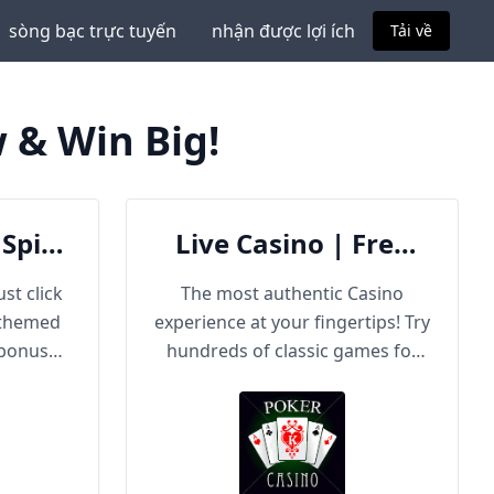
sòng bạc trực tuyến
nhận được lợi ích
Tải về
 & Win Big!
 Spins
Live Casino | Free
Trial Play
st click
The most authentic Casino
 themed
experience at your fingertips! Try
 bonus
hundreds of classic games for
 fun!
free, feel the thrill, win real
rewards!