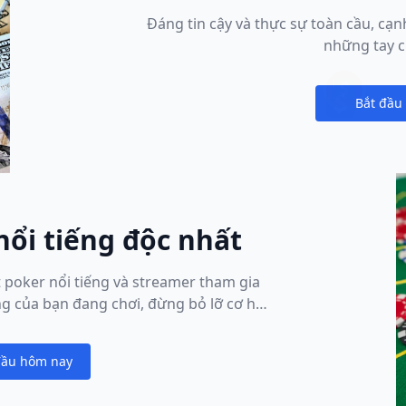
 miễn phí
Jorba (Igualada)
chơi roulette như thế nào?
ngôi nhà poker on
t 2024 - Complete Sports
ực nào?
n cổ phần cao của Triton
hí Khi Đăng Ký 2024 - Complete Sports
 nhanh chóng và dễ dàng
và Chiến Thuật Chơi
y Trình Rút
Đáng tin cậy và thực sự toàn cầu, cạn
ể thao
êm vào bánh xe roulette của Mỹ?
2024
gas: Điều gì sẽ xảy ra
biệt của bạn tại WPT Global
những tay ch
ộng poker nhanh chóng ly kỳ!
VIP hôm nay
iều Khoản
 Đối Cho Người Dùng - 7M Vin
Casino Trực Tiếp Và Tiền Thưởng
ể thao
ái
t 2024 - Complete Sports
Bắt đầu
reld Sam Shining
ông chi tiêu
Notification
 Nam
hôm nay
ủa WPT Global
: Hướng dẫn dành cho người mới bắt đầu
ỗ trợ & nổi bật nền tảng
ng quay miễn phí
WPT Global thông qua các vệ tinh mua thấp
ăm 2025 với WPT Global
ng bạc JP Poker ở Ireland
ực nào?
24 - Complete Sports
 vé cho một số tiền chơi bổ sung
âu Á
Vallés
 của Sportsbook NFL
n chơi bổ sung
owdown
nổi tiếng độc nhất
hật Hyper PKO Showdown
và Chiến Thuật Chơi
hực hiện đơn giản
hưởng được đảm bảo
 mùa 22 tại Wynn Las Vegas
i thưởng hàng triệu euro! Làm thế nào một cú sốc nghiệp dư
 GÒN - SJC
rực tuyến của bạn
iễn Phí
 poker nổi tiếng và streamer tham gia
qua các vệ tinh mua thấp
udio
orca)
ng của bạn đang chơi, đừng bỏ lỡ cơ hội
n 315.054 USD
âu Á - YouTube
iao lưu cùng họ!
: Hướng dẫn dành cho người mới bắt đầu
ế nào?
n bất bại miễn phí
uy Tắc Thanh Toán
24 - Complete Sports
t 2024 - Complete Sports
ương 1 triệu đô la
đầu hôm nay
Nhà Cái Lâu Đời Châu Á
ions
qua các vệ tinh mua thấp
 có tiền gửi vào năm 2025: Chơi và giành chiến thắng mà 
t 2024 - Complete Sports