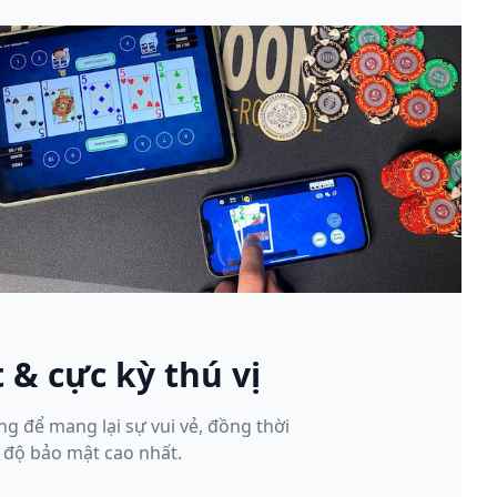
Lodge
 & cực kỳ thú vị
Poker World chào đón một con ngựa siêu tối!
g để mang lại sự vui vẻ, đồng thời
 độ bảo mật cao nhất.