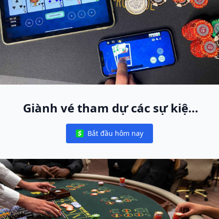
Vui Cùng Dafabet – Khám Phá Thế Giới Cá Cược Đẳng Cấp
404 Not Found.
Site Maintenance
Giành vé tham dự các sự kiện
World Poker Free App trực tiếp
m88 cá cược trực tuyến
Giải vô địch WPT Prime trở lại với Jereld Sam Shining
Bắt đầu hôm nay
toàn cầu
Notifications
M88 - Nhà Cái Cá Cược Trực Tuyến Uy Tín Hàng Đầu Ch
404 Not Found.
m88
m88 cá cược trực tuyến
m88
m88 cá cược thể thao trực tuyến
m88
m88 đăng nhập
Giải vô địch thế giới WPT 2024 khai mạc tại Wynn Las Ve
Lịch thi WPT Châu Á Thái Bình Dương 2024-2025
Fun88 Có Uy Tín Không? Sự Thật Về Nhà Cái Lâu Đời Châu Á
Tổng giải thưởng của WPT Prime Đài Loan là bao nhiêu
Top 5 sòng bạc trực tuyến năm 2025: chơi ở đâu và giành c
Cách giành chiến thắng tại trực tuyến Blackjack: Chiến lượ
Đánh Giá Nhà Cái M88 - Esporte Completo
Fun88 Có Uy Tín Không? Sự Thật Về Nhà Cái Lâu Đời Ch
Các quy tắc và lựa chọn cá cược ban đầu cho roulette là gì?
Những quốc gia nào bị hạn chế trên WPT Global?
Institució Mallorca. Escola concertada al Parc Bit (Mallorca)
Cách giành chiến thắng tại các vị trí trực tuyến vào năm 20
M88 - Cập nhật link vào M88 không bị chặn mới nhất 2024
M88 Cá Cược Thể Thao Trực Tuyến
Cách tải xuống WPTGO và bắt đầu
Top 6 Game Đánh Bài Online Rút Tiền Mặt Uy Tín Nhất 20
Giải vô địch WPT khơi dậy tinh thần của huyền thoại Poker
Chơi Tiến Lên Miền Nam Offline: Hướng Dẫn Tải Game và C
404 Not Found.
Institució La Farga. Escola concertada a Sant Cugat del Vall
Hyper Dash trong WPT Global là gì? Đi sâu vào hành động 
404 Not Found.
Cuộc thi Discord nóng lên: Hãy tham gia hành động!
James Obst giành chức vô địch WPT Australia và giành được
- YouTube
M88 - Cập nhật link vào M88 không bị chặn mới nhất 2024
Bitstarz không cần tiền thưởng lên tới 5 BTC và 200 vòng q
Một người phụ nữ hướng dẫn lựa chọn đồ chơi tình dục h
11 ứng dụng và trò chơi poker hay nhất dành cho Andr