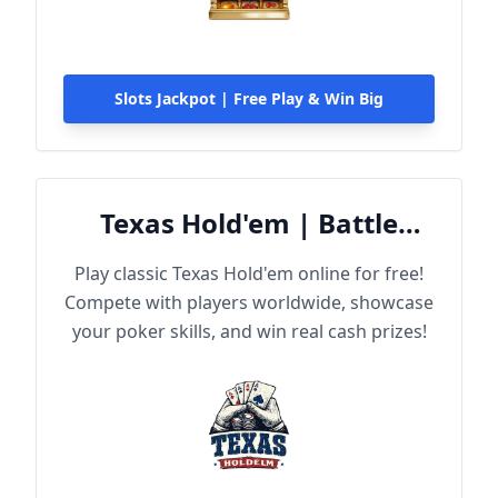
Slots Jackpot | Free Play & Win Big
Texas Hold'em | Battle
Online
Play classic Texas Hold'em online for free!
Compete with players worldwide, showcase
your poker skills, and win real cash prizes!