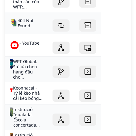
toàn cầu của
- YouTube
WPT:...
Bot Verification
m88 cá cược thể thao trực tuyến
404 Not
Account Suspended
Found.
404 Not Found.
Tiêu đề EPT củng cố danh tiếng của Stephen Song như 
- YouTube
Poker toàn cầu có phải là tiền thật không?
404 Not Found.
404 Not Found.
WPT Global:
Sự lựa chọn
2025 Vụ nổ WSOP! Các định dạng mới + Giải thưởng lớn n
hàng đầu
404 Not Found.
cho...
Phil Ivey tổ chức trò chơi gặp gỡ lễ hội tại Wynn Las Veg
Keonhacai -
Cách tải xuống WPTGO và bắt đầu
Tỷ lệ kèo nhà
cái kèo bóng...
Institució
Igualada.
Escola
concertada...
Institució