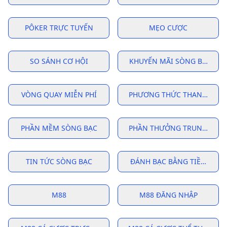
PÔKER TRỰC TUYẾN
MẸO CƯỢC
SO SÁNH CƠ HỘI
KHUYẾN MÃI SÒNG BẠC
VÒNG QUAY MIỄN PHÍ
PHƯƠNG THỨC THANH TOÁ
PHẦN MỀM SÒNG BẠC
PHẦN THƯỞNG TRUNG THÀ
TIN TỨC SÒNG BẠC
ĐÁNH BẠC BẰNG TIỀN THẬT
m88 cá cược thể thao trực tuyến
m88
m88 cá cược trực tuyến
m88 cá cược trực tuyến
m88
M88
M88 ĐĂNG NHẬP
Cách chơi WPT Global trên máy tính của bạn 2024
Top 5 sòng bạc trực tuyến năm 2025: chơi ở đâu và giành
Top Những Nhà Cái Tặng Tiền Miễn Phí Khi Đăng Ký 2024
404 Not Found.
Fun88 có uy tín không? Sự thật cần biết ngay
M88 - Nhà cái cá cược trực tuyến uy tín hàng đầu Việt N
Radio Nagarik - The Most Comprehensive No. 1 Radio Sta
Tập đoàn CEO Việt Nam Global
Cafayate Holiday
404 Not Found.
Bot Verification
Top Những Nhà Cái Tặng Tiền Miễn Phí Khi Đăng Ký 2024
Trang Chủ - CÔNG TY TNHH MTV VÀNG BẠC ĐÁ QUÝ SÀI G
Welcome for88
Congopage - Congopage.com est un portail d’information 