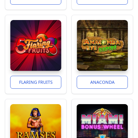
FLARING FRUITS
ANACONDA