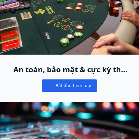
Mẹo mới toàn cầu của WPT: Xem trước cá cược tuần 6 của
Sự trở lại của Shevliakov giành giải thưởng hàng triệu eu
Tỷ lệ kèo nhà cái tỷ lệ cá cược bóng đá trực tiếp hôm nay
Đánh Giá Nhà Cái M88 - Esporte Completo
Tôi có thể chơi GGPoker ở Mỹ không?
Bot Verification
Kèo Bóng Đá Châu Âu: Hướng Dẫn Chi Tiết và Cách Đọ
Làm cho Phil Ivey cười có thể biến thành một ngày trả lương
Tiêu đề EPT củng cố danh tiếng của Stephen Song như mộ
Congopage - Congopage.com est un portail d’information d’
Tỷ lệ kèo nhà cái tỷ lệ cá cược bóng đá trực tiếp hôm nay
404 Not Found.
404 Not Found.
m88link3 - LCP
Ứng dụng sòng bạc trực tuyến hàng đầu năm 2025
Một số vụ bê bối và tranh cãi nổi tiếng về roulette trong suốt
404 Not Found.
Một người phụ nữ hướng dẫn lựa chọn đồ chơi tình dục h
404 Not Found.
404 Not Found.
m88 casino
Không có tiền gửi miễn phí tại WPT Global - chơi mà không 
Paulius Plausinaitis thắng GGMmillion$ SHR với số tiền 31
Sự trở lại của Shevliakov giành giải thưởng hàng triệu eu
Đánh Giá Nhà Cái M88 - Deporte completo
Ai có nhiều vòng tay WSOP nhất?
Why M88 Cá Cược Trực Tuyến is the Ultimate Betting Pla
- YouTube
Tiền thưởng chào mừng sòng bạc trực tuyến không có tiền
Top Những Nhà Cái Tặng Tiền Miễn Phí Khi Đăng Ký 2024 -
Top 5 sòng bạc trực tuyến năm 2025: chơi ở đâu và giành c
Bạn có biết trò chơi poker trực tuyến WPTGO
Chơi bài xì phé trực tuyến trên Android: Hướng dẫn năm 2
Cuộc thi Discord nóng lên: Hãy tham gia hành động!
- YouTube
404 Not Found.
404 Not Found.
Welcome for88
Account Suspended
- YouTube
Chơi bài xì phé trực tuyến trên Android: Hướng dẫn năm 2
WPT Global có ứng dụng di động không?
m88 casino
m88 cá cược trực tuyến
m88 casino
m88
m88 đăng nhập
m88 đăng nhập
Giới Thiệu Casino Online BK8
Chơi Game Bài Tiến Lên Miền Nam Miễn Phí
Không có tiền gửi miễn phí tại WPT Global - chơi mà không 
Đánh giá về Everygame Poker: Hướng dẫn chơi Poker trực 
Sách hướng dẫn giải đấu WPT Playground 2024
Nguồn gốc của cái tên Roulette là gì?
Default Website Page
M88 - Nhà cái cá cược trực tuyến uy tín hàng đầu Việt
Phần thưởng chào mừng mới của WPT Global: lên tới $ 35
Tổng giải thưởng của WPT Prime Đài Loan là bao nhiêu
404 Not Found.
Một người phụ nữ hướng dẫn lựa chọn đồ chơi tình dục h
Hyper Dash trong WPT Global là gì? Đi sâu vào hành động 
Cách giành chiến thắng tại các vị trí trực tuyến vào năm 20
Đánh giá nhà cái - Tổng hợp đánh giá chất lượng nhà c
An toàn, bảo mật & cực kỳ thú
Máy Chủ M88 Ở Đâu?
Sử dụng đô la hộ chiếu toàn cầu WPT để vào các sự kiện cổ
404 Not Found.
404
- YouTube
M88 - Nhà Cái Cá Cược Trực Tuyến Uy Tín Hàng Đầu Châu Á
404 Not Found.
Hướng dẫn sự kiện WPT Paris 2024
Texas Holdem Flop có nghĩa là gì?
Sự trở lại của Shevliakov giành giải thưởng hàng triệu eu
Sự trở lại của Shevliakov giành giải thưởng hàng triệu eu
Kèo Bóng Đá Châu Âu: Hướng Dẫn Chi Tiết và Cách Đọc Kè
- YouTube
vị
404 Not Found.
- YouTube
Top Những Nhà Cái Tặng Tiền Miễn Phí Khi Đăng Ký 2024 -
Bot Verification
Những quốc gia nào bị hạn chế trên WPT Global?
Lịch thi WPT Châu Á Thái Bình Dương 2024-2025
Giải vô địch thế giới WPT 2024 khai mạc tại Wynn Las Vegas:
Bắt đầu hôm nay
404 Not Found.
Notifications
- YouTube
Top 5 sòng bạc trực tuyến năm 2025: chơi ở đâu và giành c
Top 5 sòng bạc trực tuyến năm 2025: chơi ở đâu và giành c
Nhà tài trợ Tiêu đề WPT Global Now cho Triton Poker Super 
- YouTube
404 Not Found.
Đủ điều kiện tham quan Red Dragon Poker Tour Jeju 2025 q
404 Not Found.
Ngôi sao đang lên của Brazil gây sốc cho tất cả mọi người
- YouTube
- YouTube
404 Not Found.
Không có tiền gửi miễn phí tại WPT Global - chơi mà không 
Top Những Nhà Cái Tặng Tiền Miễn Phí Khi Đăng Ký 2024 -
Chính sách bảo mật
Bot Verification
Chơi bài xì phé trực tuyến trên Android: Hướng dẫn năm 2
Top Những Nhà Cái Tặng Tiền Miễn Phí Khi Đăng Ký 2024 -
Top 6 Game Đánh Bài Online Rút Tiền Mặt Uy Tín Nhất 20
Poker toàn cầu có phải là tiền thật không?
- YouTube
Đủ điều kiện cho sự kiện chính của WPT Global thông qua 
M88 - Cập nhật link vào M88 không bị chặn mới nhất 2024
Sòng bạc toàn cầu WPT: Một cuộc phiêu lưu đầy thú vị
Đánh Giá Nhà Cái M88 - Deporte completo
WPT Global Million Hyper PKO Showdown: Chi tiết & Hướng
Radio Nagarik - The Most Comprehensive No. 1 Radio Stati
James Obst giành chức vô địch WPT Australia và giành được
- YouTube