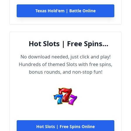
Texas Hold'em | Battle Online
Hot Slots | Free Spins
Online
No download needed, just click and play!
Hundreds of themed Slots with free spins,
bonus rounds, and non-stop fun!
Hot Slots | Free Spins Online