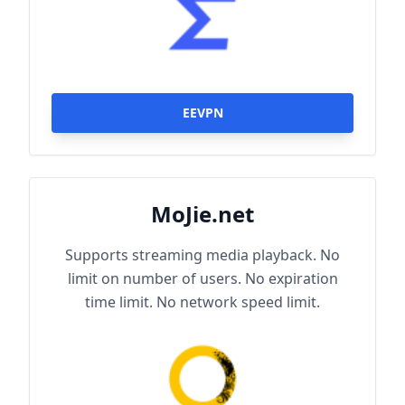
EEVPN
MoJie.net
Supports streaming media playback. No
limit on number of users. No expiration
time limit. No network speed limit.