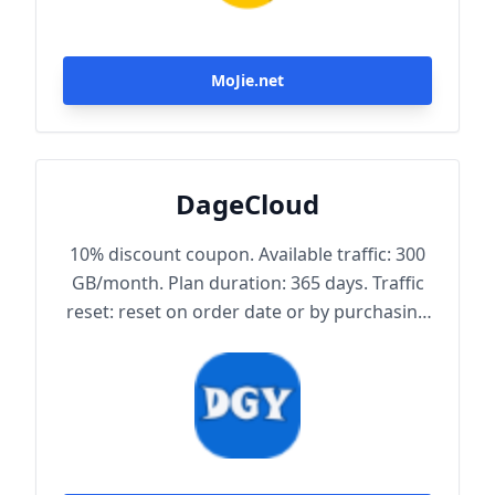
MoJie.net
DageCloud
10% discount coupon. Available traffic: 300
GB/month. Plan duration: 365 days. Traffic
reset: reset on order date or by purchasing
traffic package. Maximum achievable
bandwidth: 1000 Mbps. Node protocol:
Trojan.