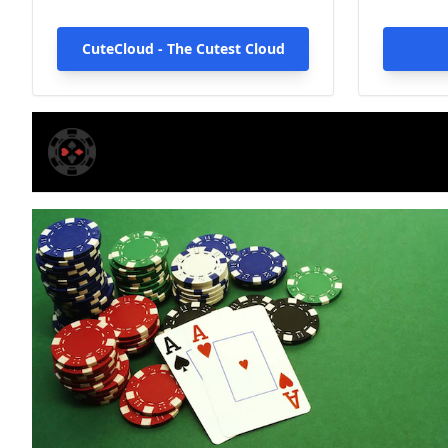
globally, enjoy fast and stable
connections anytime, anywhere.
CuteCloud - The Cutest Cloud
m88 cá cược trực tuyến
Tương lai của trò chơi roulette là gì?
404 Not Found.
Soi cầu 3 càng miền Bắc - Rồng bạch kim chốt 3 càng 
- YouTube
m88 cá cược trực tuyến
m88
m88 casino
Site Maintenance
Top 6 Game Đánh Bài Online Rút Tiền Mặt Uy Tín Nhấ
Vincent Meli tăng lên 100.000 với K♣️ J♣️ Francois Tosques
Mục tiêu lý tưởng mới đổi mới giải trí cùng trang thể 
- YouTube
404 Not Found.
TP trong WPT poker là gì?
Top Những Nhà Cái Tặng Tiền Miễn Phí Khi Đăng Ký 20
Đánh giá về Everygame Poker: Hướng dẫn chơi Poker t
404 Not Found.
404 Not Found.
Tổng giải thưởng của WPT Prime Đài Loan là bao nhiêu
Chơi bài xì phé trực tuyến trên Android: Hướng dẫn n
Vincent Meli tăng lên 100.000 với K♣️ J♣️ Francois Tosques
Kèo Bóng Đá Châu Âu: Hướng Dẫn Chi Tiết và Cách Đọ
404 Not Found.
Cách tải xuống WPTGO và bắt đầu
Đánh Giá Nhà Cái M88 - Deporte completo
M88 - Cập nhật link vào M88 không bị chặn mới nhất 2
Máy đánh bạc trả tiền thật mà không cần đặt cọc Chơi
22bet – Trải Nghiệm Cá Cược Trực Tuyến Đẳng Cấp
2025 Vụ nổ WSOP! Các định dạng mới + Giải thưởng lớn
Sòng bạc toàn cầu WPT: Một cuộc phiêu lưu đầy thú vị
Sử dụng mã tiền thưởng WPT777 để yêu cầu ưu đãi đặc 
m88 casino
22bet – Trải Nghiệm Cá Cược Trực Tuyến Đẳng Cấp
Bienvenue sur le site du CAR-SPAW-RAC
Nạp Tiền M88 Siêu Nhanh: Bí Kíp 5 Phút Vào Tài Khoản!
- YouTube
Tập đoàn CEO Việt Nam Global
Chơi Game Bài Tiến Lên Miền Nam Miễn Phí
- YouTube
Cách giành chiến thắng tại trực tuyến Blackjack: Chiế
Bạn không thể tải xuống và chơi WPT Poker Global ở c
Cảnh báo từ hệ thống
- YouTube