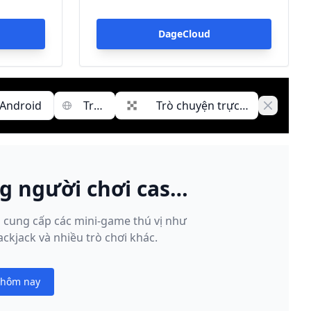
DageCloud
 Android
Trò
Trò chuyện trực
Close ba
chơi
tiếp
H5
g người chơi cash
ất thế giới
 cung cấp các mini-game thú vị như
ackjack và nhiều trò chơi khác.
 hôm nay
s