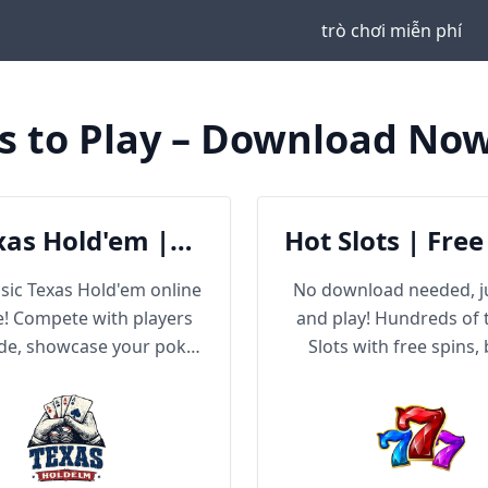
trò chơi miễn phí
 to Play – Download Now
xas Hold'em |
Hot Slots | Free
attle Online
Online
ssic Texas Hold'em online
No download needed, ju
e! Compete with players
and play! Hundreds of
de, showcase your poker
Slots with free spins,
 and win real cash prizes!
rounds, and non-stop