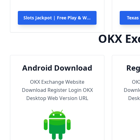
Slots Jackpot | Free Play & Win
Texas
Big
OKX Ex
Android Download
Reg
OKX Exchange Website
OK
Download Register Login OKX
Downlo
Desktop Web Version URL
Desk