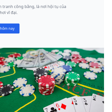
line mới của bạn
h tranh công bằng, là nơi hội tụ của
ơi vĩ đại.
 hôm nay
s
Poker World chào đón một con ngựa siêu tối!
 xu
Lodge