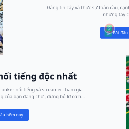
í
ngôi nhà poker on
uy Tắc Thanh Toán
oid
n cổ phần cao của Triton
Đáng tin cậy và thực sự toàn cầu, cạn
ợc thực hiện đơn giản
G BẠC ĐÁ QUÝ SÀI GÒN - SJC
ộng poker nhanh chóng ly kỳ!
egas vào tháng 12 này
những tay ch
c Kèo
n 315.054 USD
024
ng hạn như phim ảnh và văn học?
024?
round 2024
ác quốc gia và khu vực bên dưới
rực tuyến của bạn
owdown
gas: Điều gì sẽ xảy ra
ư một máy nghiền cánh đồng lớn
Bắt đầu
 Mặt Uy Tín Nhất 2024 - Complete Sports
ương 1 triệu đô la
Cấp
Notification
ông chi tiêu
oker người Úc James Obst
 dẫn chơi Poker trực tuyến của bạn
ư một máy nghiền cánh đồng lớn
a WPT: Tiền mặt được thực hiện đơn giản
uper High Roller Series
mpleto
ong các giải đấu của riêng mình tại The Lodge
y Trình Rút
uper High Roller Series
út hàng tuần của bạn ở mức 100 nghìn đô la trên WPT Global
ác quốc gia và khu vực bên dưới
thao Bongdalu
ăm 2025 với WPT Global
ộng poker nhanh chóng ly kỳ!
G BẠC ĐÁ QUÝ SÀI GÒN - SJC
qua các vệ tinh mua thấp
: Hướng dẫn dành cho người mới bắt đầu
udio
nổi tiếng độc nhất
ông chi tiêu
egas vào tháng 12 này
lette của Mỹ?
gười bằng cách giành giải thưởng triệu euro ở Monte Carlo 
tiền gửi 2025
cung Hàn Quốc nhập khẩu
 poker nổi tiếng và streamer tham gia
25 qua các vệ tinh toàn cầu WPT
năm 2025: Chơi và giành chiến thắng mà không chi tiêu một
ong các giải đấu của riêng mình tại The Lodge
ng của bạn đang chơi, đừng bỏ lỡ cơ hội
t 2024 - Complete Sports
 GÒN - SJC
Cấp
Vallés
n lược cho năm 2025
iao lưu cùng họ!
c Kèo
VIP hôm nay
t 2024 - Complete Sports
dữ dội khi chơi trong các giải đấu của riêng mình tại The 
lette của Mỹ?
a WPT vào năm 2025
 Call với K♦️ 10♥️
gas: Điều gì sẽ xảy ra
đầu hôm nay
ions
 GÒN - SJC
n cổ phần cao của Triton
c Kèo