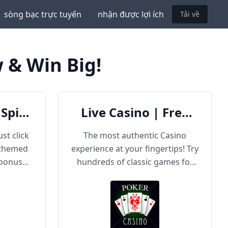
sòng bạc trực tuyến
nhận được lợi ích
Tải về
 & Win Big!
 Spins
Live Casino | Free
Trial Play
st click
The most authentic Casino
 themed
experience at your fingertips! Try
 bonus
hundreds of classic games for
 fun!
free, feel the thrill, win real
rewards!