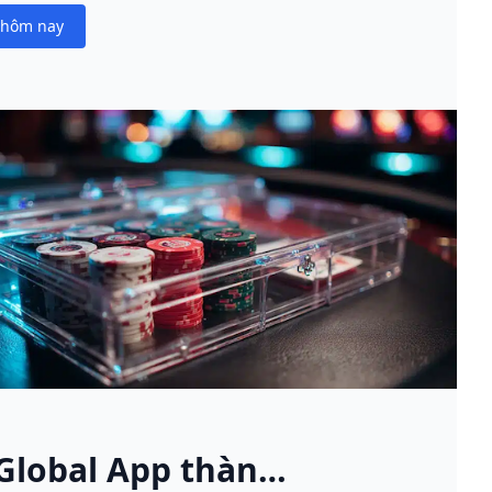
 hôm nay
s
Politics World Economy Entertainment Sports TechnologyOpi
nomy Entertainment Sports TechnologyOpinion Science Inte
Global App thành