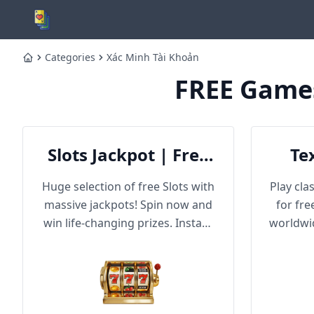
Categories
Xác Minh Tài Khoản
Home
FREE Games
Slots Jackpot | Free
Te
Play & Win Big
B
Huge selection of free Slots with
Play cla
massive jackpots! Spin now and
for fre
win life-changing prizes. Instant
worldwi
play, real excitement!
skills,